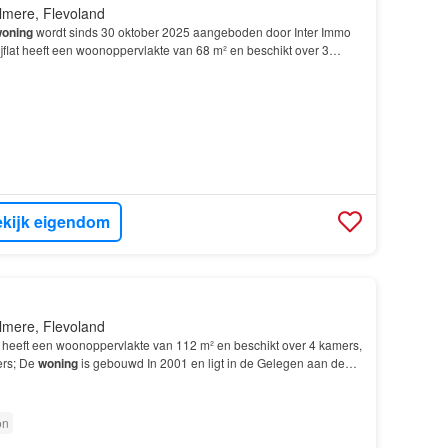
lmere, Flevoland
oning
wordt sinds 30 oktober 2025 aangeboden door Inter Immo
flat heeft een woonoppervlakte van 68 m² en beschikt over 3
laapkamers; De
woning
is gebouwd In 2011 en l…
kijk eigendom
lmere, Flevoland
lat heeft een woonoppervlakte van 112 m² en beschikt over 4 kamers,
ers; De
woning
is gebouwd In 2001 en ligt in de Gelegen aan de
buurt in
Almere
-
Buiten
, nabij scholen…
on