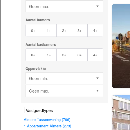
Geen max.
Aantal kamers
0+
1+
2+
3+
4+
Aantal badkamers
0+
1+
2+
3+
4+
Oppervlakte
Geen min.
Geen max.
Vastgoedtypes
Almere Tussenwoning (796)
1 Appartement Almere (273)