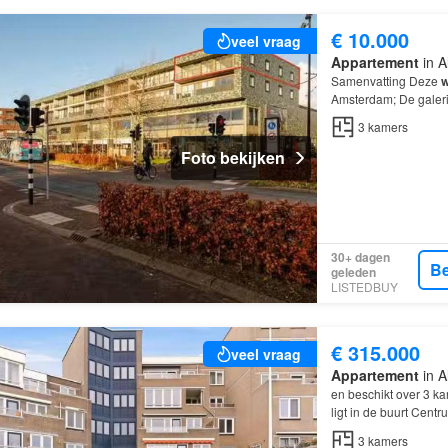
€ 10.000
veel vraag
Appartement
in A
Samenvatting Deze
w
Amsterdam; De galerij
kamers, waarvan 2 s
3
kamers
Foto bekijken
30+ dagen
Be
geleden
LISTEDBUY
€ 315.000
veel vraag
Appartement
in A
en beschikt over 3 k
ligt in de buurt Cent
3
kamers