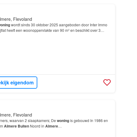
lmere, Flevoland
oning
wordt sinds 30 oktober 2025 aangeboden door Inter Immo
flat heeft een woonoppervlakte van 90 m² en beschikt over 3
laapkamers; De
woning
is gebouwd In 2011 en l…
kijk eigendom
lmere, Flevoland
amers, waarvan 2 slaapkamers; De
woning
is gebouwd In 1986 en
rum
Almere
Buiten
Noord in
Almere
…