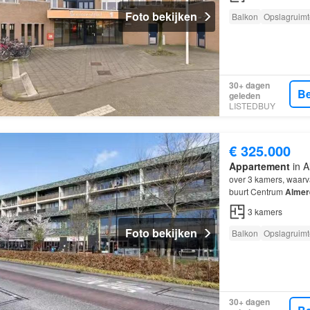
Foto bekijken
Balkon
Opslagruimt
30+ dagen
Be
geleden
LISTEDBUY
€ 325.000
Appartement
in A
over 3 kamers, waar
buurt Centrum
Almer
3
kamers
Foto bekijken
Balkon
Opslagruimt
30+ dagen