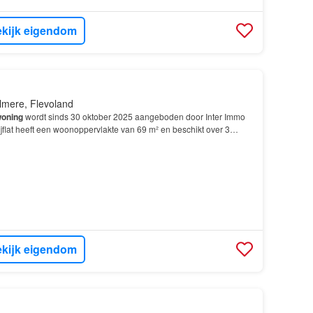
kijk eigendom
lmere, Flevoland
oning
wordt sinds 30 oktober 2025 aangeboden door Inter Immo
flat heeft een woonoppervlakte van 69 m² en beschikt over 3
laapkamers; De
woning
is gebouwd In 2011 en l…
kijk eigendom