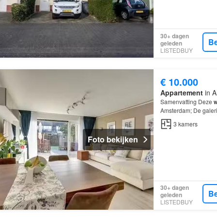
30+ dagen
Be
geleden
LISTEDBUY
€ 10.000
Appartement
in A
Samenvatting Deze
w
Amsterdam; De galeri
kamers, waarvan 2 s
3
kamers
Foto bekijken
30+ dagen
Be
geleden
LISTEDBUY