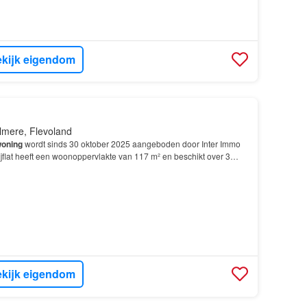
kijk eigendom
lmere, Flevoland
oning
wordt sinds 30 oktober 2025 aangeboden door Inter Immo
jflat heeft een woonoppervlakte van 117 m² en beschikt over 3
laapkamers; De
woning
is gebouwd In 1994 en…
kijk eigendom