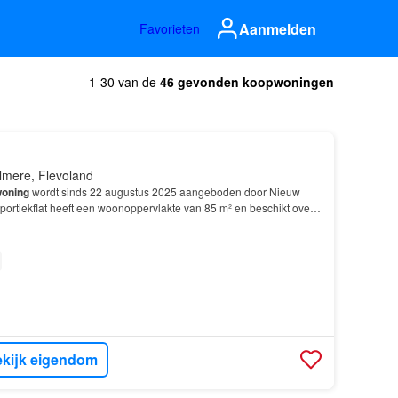
Aanmelden
Favorieten
1-30 van de
46 gevonden koopwoningen
lmere, Flevoland
oning
wordt sinds 22 augustus 2025 aangeboden door Nieuw
portiekflat heeft een woonoppervlakte van 85 m² en beschikt over
 slaapkamers; De
woning
is gebouwd In 2020 e…
kijk eigendom