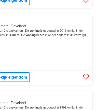
kijk eigendom
lmere, Flevoland
van 2 slaapkamers; De
woning
is gebouwd In 2016 en ligt in de
West in
Almere
; De
woning
beschikt onder andere In dit verzorgde
entencomplex (2016) in
Almere
Buiten
li…
kijk eigendom
lmere, Flevoland
van 2 slaapkamers; De
woning
is gebouwd In 1998 en ligt in de