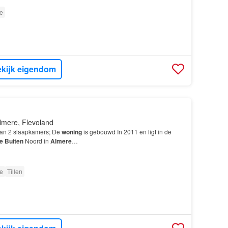
e
kijk eigendom
lmere, Flevoland
van 2 slaapkamers; De
woning
is gebouwd In 2011 en ligt in de
e
Buiten
Noord in
Almere
…
e
Tillen