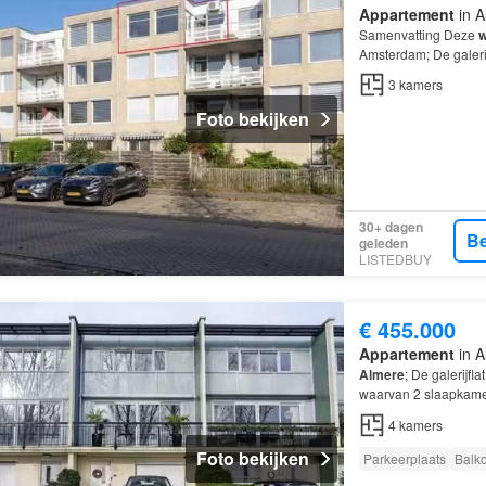
Appartement
in A
Samenvatting Deze
w
Amsterdam; De galerij
kamers, waarvan 2 s
3
kamers
Foto bekijken
30+ dagen
Be
geleden
LISTEDBUY
€ 455.000
Appartement
in A
Almere
; De galerijf
waarvan 2 slaapkam
rand van de Eilanden
4
kamers
Foto bekijken
Parkeerplaats
Balk