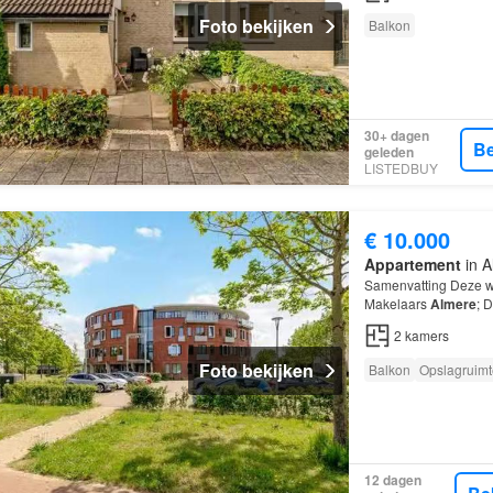
Foto bekijken
Balkon
30+ dagen
Be
geleden
LISTEDBUY
€ 10.000
Appartement
in A
Samenvatting Deze w
Makelaars
Almere
; 
Noord in
Almere
; De
2
kamers
Foto bekijken
Balkon
Opslagruimt
12 dagen