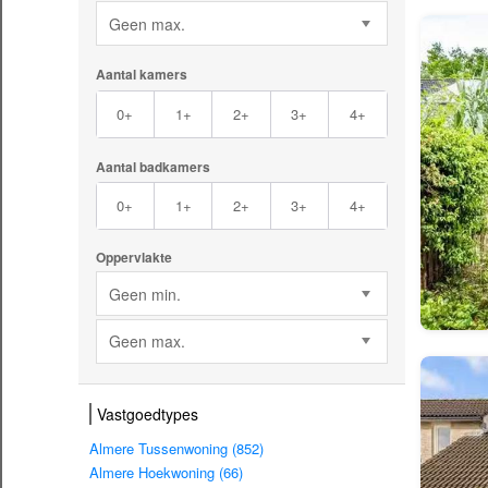
Geen max.
Aantal kamers
0+
1+
2+
3+
4+
Aantal badkamers
0+
1+
2+
3+
4+
Oppervlakte
Geen min.
Geen max.
Vastgoedtypes
Almere Tussenwoning (852)
Almere Hoekwoning (66)