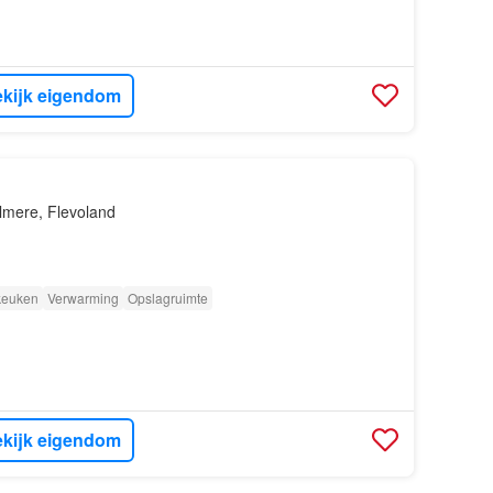
kijk eigendom
lmere, Flevoland
 keuken
Verwarming
Opslagruimte
kijk eigendom