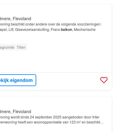
lmere, Flevoland
woning beschikt onder andere over de volgende voorzieningen:
apel, Lift, Glasvezelaansluiting, Frans
balkon
, Mechanische
agruimte
Tillen
kijk eigendom
lmere, Flevoland
oning wordt sinds 24 september 2025 aangeboden door Inter
venwoning heeft een woonoppervlakte van 123 m² en beschikt
nde voorzieningen: Glasvezelaansluiting, Frans balk…