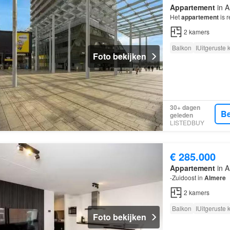
Appartement
in A
Het
appartement
is 
2
kamers
Balkon
IUitgeruste
Foto bekijken
30+ dagen
Be
geleden
LISTEDBUY
€ 285.000
Appartement
in A
-Zuidoost in
Almere
2
kamers
Balkon
IUitgeruste
Foto bekijken