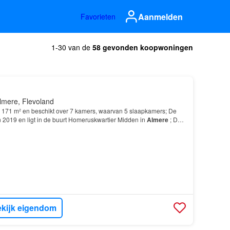
Aanmelden
Favorieten
1-30 van de
58 gevonden koopwoningen
lmere, Flevoland
171 m² en beschikt over 7 kamers, waarvan 5 slaapkamers; De
 2019 en ligt in de buurt Homeruskwartier Midden in
Almere
; De
er andere over de volgende voorzieningen:…
kijk eigendom