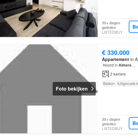
30+ dagen
Be
geleden
LISTEDBUY
€ 330.000
Appartement
in A
-Noord in
Almere
…
2
kamers
Balkon
IUitgeruste
Foto bekijken
30+ dagen
Be
geleden
LISTEDBUY