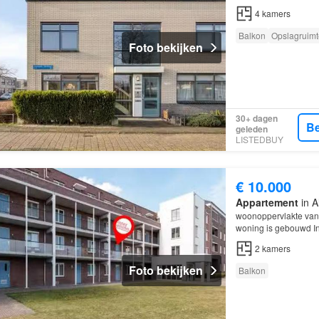
4
kamers
Balkon
Opslagruimt
Foto bekijken
30+ dagen
Be
geleden
LISTEDBUY
€ 10.000
Appartement
in A
woonoppervlakte van 
woning is gebouwd In 
woning beschikt ond
2
kamers
Foto bekijken
Balkon