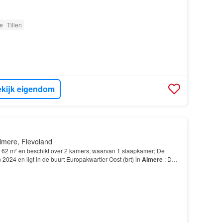
e
Tillen
kijk eigendom
lmere, Flevoland
62 m² en beschikt over 2 kamers, waarvan 1 slaapkamer; De
2024 en ligt in de buurt Europakwartier Oost (brt) in
Almere
; De
er andere over de volgende voorzieningen:…