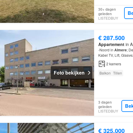
30+ dagen
Be
geleden
LISTEDBUY
€ 287.500
Appartement
in A
-Noord in
Almere
; D
Kabel TV, Lift, Glasv
2
kamers
Foto bekijken
Balkon
Tillen
3 dagen
Bek
geleden
LISTEDBUY
€ 325.000