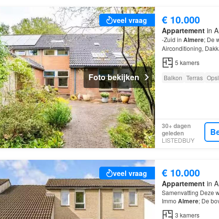
€ 10.000
veel vraag
Appartement
in A
-Zuid in
Almere
; De 
Airconditioning, Dakk
5
kamers
Foto bekijken
Balkon
Terras
Opsl
30+ dagen
Be
geleden
LISTEDBUY
€ 10.000
veel vraag
Appartement
in A
Samenvatting Deze w
Immo
Almere
; De bo
andere over de volge
3
kamers