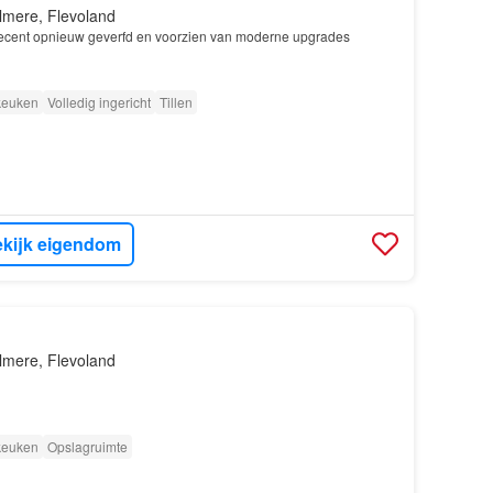
lmere, Flevoland
recent opnieuw geverfd en voorzien van moderne upgrades
 keuken
Volledig ingericht
Tillen
kijk eigendom
lmere, Flevoland
 keuken
Opslagruimte