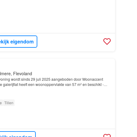
kijk eigendom
lmere, Flevoland
oning wordt sinds 29 juli 2025 aangeboden door Woonaccent
De galerijflat heeft een woonoppervlakte van 57 m² en beschikt -
 woning beschikt onder andere over de volgende…
e
Tillen