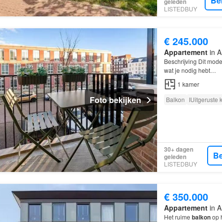
Be
geleden
LISTEDBUY
€ 245.000
Appartement
in A
Beschrijving Dit mod
wat je nodig hebt…
1
kamer
Foto bekijken
Balkon
IUitgeruste
30+ dagen
Be
geleden
LISTEDBUY
€ 350.000
Appartement
in A
Het ruime
balkon
op h