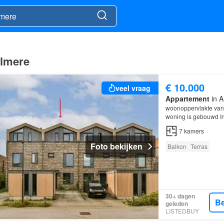
Almere
€ 10.000
veel vraag
Appartement
in A
woonoppervlakte van 
woning is gebouwd In
woning beschikt ond
7
kamers
Foto bekijken
Balkon
Terras
30+ dagen
Be
geleden
LISTEDBUY