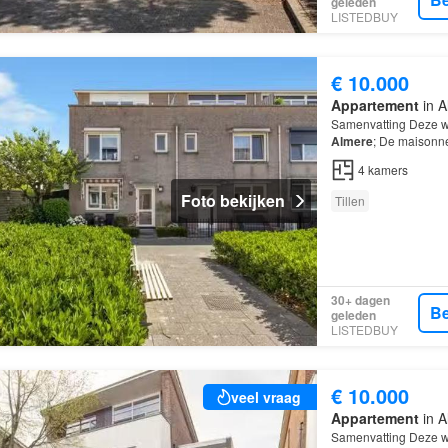
geleden
LISTEDBUY
€ 10.000
Appartement
in A
Samenvatting Deze w
Almere
; De maisonne
kamers, waarvan 2 s
4
kamers
Foto bekijken
Tillen
30+ dagen
Be
geleden
LISTEDBUY
€ 10.000
veel vraag
Appartement
in A
Samenvatting Deze w