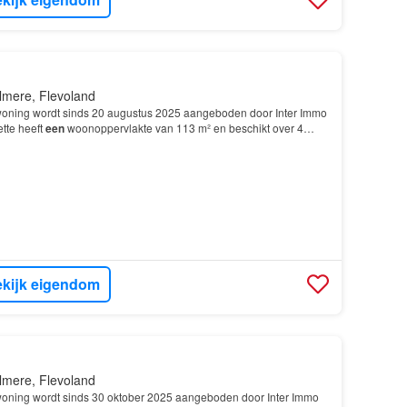
lmere, Flevoland
oning wordt sinds 20 augustus 2025 aangeboden door Inter Immo
tte heeft
een
woonoppervlakte van 113 m² en beschikt over 4
laapkamers; De woning is gebouwd In 2001 en li…
kijk eigendom
lmere, Flevoland
oning wordt sinds 30 oktober 2025 aangeboden door Inter Immo