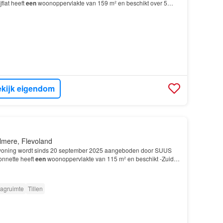
flat heeft
een
woonoppervlakte van 159 m² en beschikt over 5
laapkamers; De woning is gebouwd In 1999 en…
kijk eigendom
lmere, Flevoland
oning wordt sinds 20 september 2025 aangeboden door SUUS
onnette heeft
een
woonoppervlakte van 115 m² en beschikt -Zuid in
eschikt onder andere over de volgende voorzi…
agruimte
Tillen