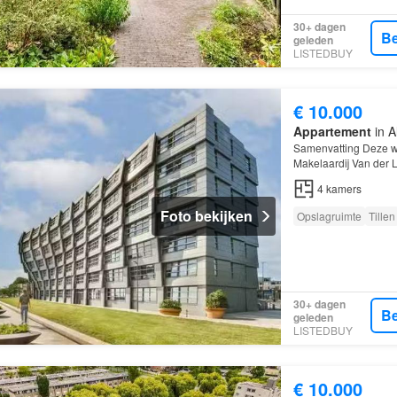
30+ dagen
Be
geleden
LISTEDBUY
€ 10.000
Appartement
in A
Samenvatting Deze w
Makelaardij Van der 
96 m² en beschikt ov
4
kamers
Foto bekijken
Opslagruimte
Tillen
30+ dagen
Be
geleden
LISTEDBUY
€ 10.000