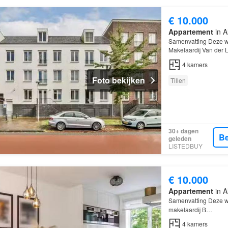
€ 10.000
Appartement
in A
Samenvatting Deze w
Makelaardij Van der 
van 81 m² en beschik
4
kamers
Foto bekijken
Tillen
30+ dagen
Be
geleden
LISTEDBUY
€ 10.000
Appartement
in A
Samenvatting Deze w
makelaardij B…
4
kamers