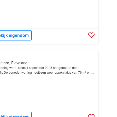
kijk eigendom
lmere, Flevoland
oning wordt sinds
1
september 2025 aangeboden door
dij; De benedenwoning heeft
een
woonoppervlakte van 76 m² en
ers, waarvan 2 slaapkamers; De woning is gebouwd In 1979…
kijk eigendom