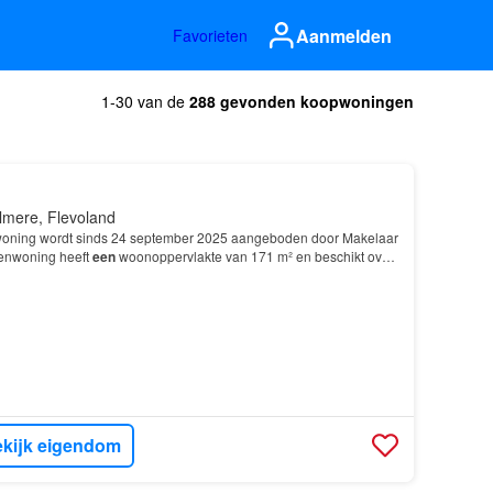
Aanmelden
Favorieten
1-30 van de
288 gevonden koopwoningen
lmere, Flevoland
oning wordt sinds 24 september 2025 aangeboden door Makelaar
enwoning heeft
een
woonoppervlakte van 171 m² en beschikt over
 slaapkamers; De woning is gebouwd In 2019 e…
kijk eigendom