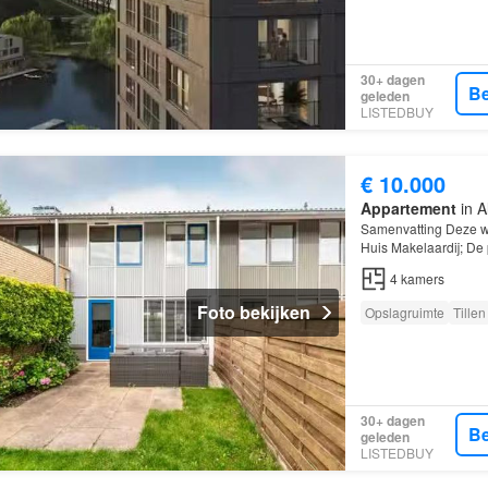
30+ dagen
Be
geleden
LISTEDBUY
€ 10.000
Appartement
in A
Samenvatting Deze w
Huis Makelaardij; De p
kamers, waarvan 3 s
4
kamers
Foto bekijken
Opslagruimte
Tillen
30+ dagen
Be
geleden
LISTEDBUY