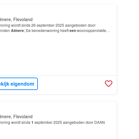
lmere, Flevoland
oning wordt sinds 26 september 2025 aangeboden door
Linden
Almere
; De benedenwoning heeft
een
woonoppervlakte
t over 4 kamers, waarvan 3 slaapkamers; De woning is geb…
kijk eigendom
lmere, Flevoland
oning wordt sinds
1
september 2025 aangeboden door DAAN