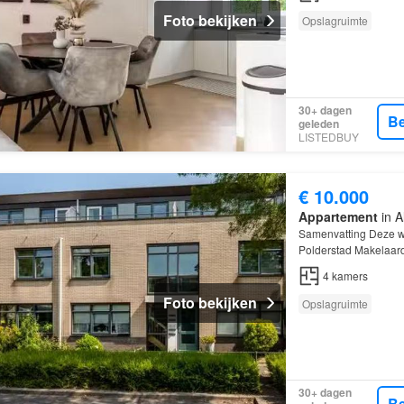
Foto bekijken
Opslagruimte
30+ dagen
Be
geleden
LISTEDBUY
€ 10.000
Appartement
in A
Samenvatting Deze w
Polderstad Makelaar
beschikt over 4 kam
4
kamers
Foto bekijken
Opslagruimte
30+ dagen
Be