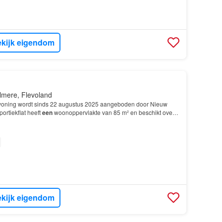
kijk eigendom
lmere, Flevoland
oning wordt sinds 22 augustus 2025 aangeboden door Nieuw
ortiekflat heeft
een
woonoppervlakte van 85 m² en beschikt over 4
laapkamers; De woning is gebouwd In 2020 e…
kijk eigendom