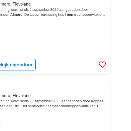
lmere, Flevoland
oning wordt sinds 5 september 2025 aangeboden door
Linden
Almere
; De tussenverdieping heeft
een
woonoppervlakte
t over 4 kamers, waarvan 4 slaapkamers; De woning is g…
kijk eigendom
lmere, Flevoland
oning wordt sinds 23 september 2025 aangeboden door Koppes
 aan den Rijn; Het penthouse heeft
een
woonoppervlakte van 182
4 kamers, waarvan 3 slaapkamers; De woning i…