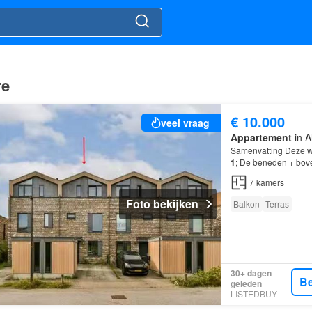
re
€ 10.000
veel vraag
Appartement
in A
Samenvatting Deze w
1
; De beneden + bov
7 kamers, waarvan 5
7
kamers
Foto bekijken
Balkon
Terras
30+ dagen
Be
geleden
LISTEDBUY