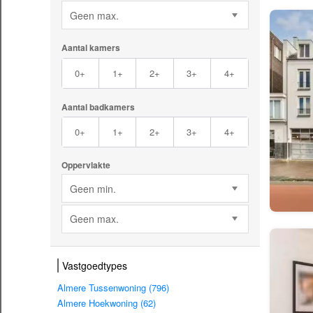
Geen max.
Aantal kamers
0+
1+
2+
3+
4+
Aantal badkamers
0+
1+
2+
3+
4+
Oppervlakte
Geen min.
Geen max.
Vastgoedtypes
Almere Tussenwoning (796)
Almere Hoekwoning (62)