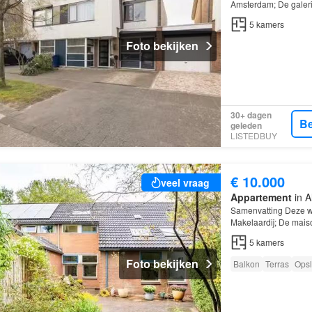
Amsterdam; De galerij
kamers, waarvan 4 s
5
kamers
Foto bekijken
30+ dagen
Be
geleden
LISTEDBUY
€ 10.000
veel vraag
Appartement
in A
Samenvatting Deze w
Makelaardij; De mais
Almere
; De woning b
5
kamers
Foto bekijken
Balkon
Terras
Opsl