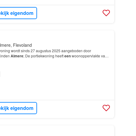
kijk eigendom
lmere, Flevoland
oning wordt sinds 27 augustus 2025 aangeboden door
Linden
Almere
; De portiekwoning heeft
een
woonoppervlakte van
er 4 kamers, waarvan 3 slaapkamers; De woning is gebo…
kijk eigendom