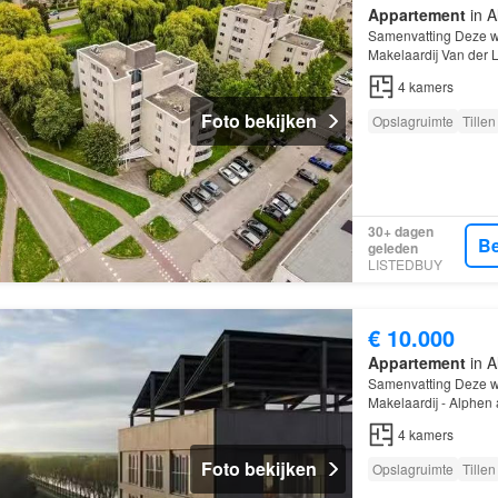
Appartement
in A
Samenvatting Deze w
Makelaardij Van der 
van 80 m² en beschik
4
kamers
Foto bekijken
Opslagruimte
Tillen
30+ dagen
Be
geleden
LISTEDBUY
€ 10.000
Appartement
in A
Samenvatting Deze w
Makelaardij - Alphen
m² en beschikt over 
4
kamers
Foto bekijken
Opslagruimte
Tillen