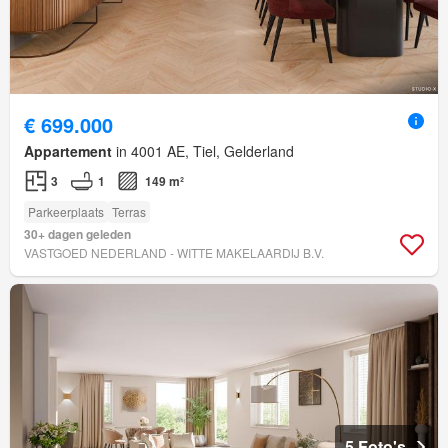
€ 699.000
Appartement
in 4001 AE, Tiel, Gelderland
3
1
149 m²
Parkeerplaats
Terras
30+ dagen geleden
VASTGOED NEDERLAND - WITTE MAKELAARDIJ B.V.
5 Foto's