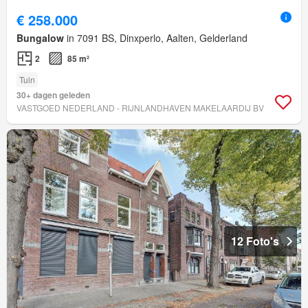
€ 258.000
Bungalow
in 7091 BS, Dinxperlo, Aalten, Gelderland
2
85 m²
Tuin
30+ dagen geleden
VASTGOED NEDERLAND - RIJNLANDHAVEN MAKELAARDIJ BV
12 Foto's