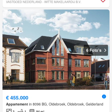
VASTGOED NEDERLAND - WITTE MAKELAARDIJ B.V.
6 Foto's
€ 455.000
Appartement
in 8096 BG, Oldebroek, Oldebroek, Gelderland
3
1
94 m²