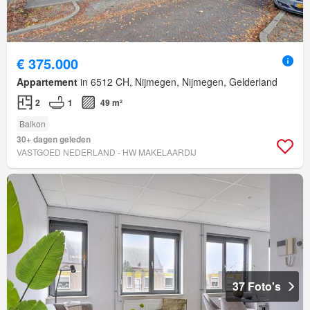
€ 375.000
Appartement
in 6512 CH, Nijmegen, Nijmegen, Gelderland
2
1
49 m²
Balkon
30+ dagen geleden
VASTGOED NEDERLAND - HW MAKELAARDIJ
37 Foto's