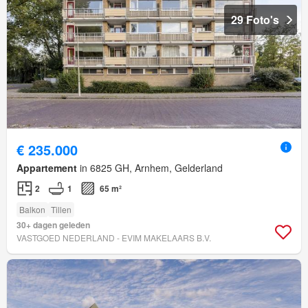
29 Foto's
€ 235.000
Appartement
in 6825 GH, Arnhem, Gelderland
2
1
65 m²
Balkon
Tillen
30+ dagen geleden
VASTGOED NEDERLAND - EVIM MAKELAARS B.V.