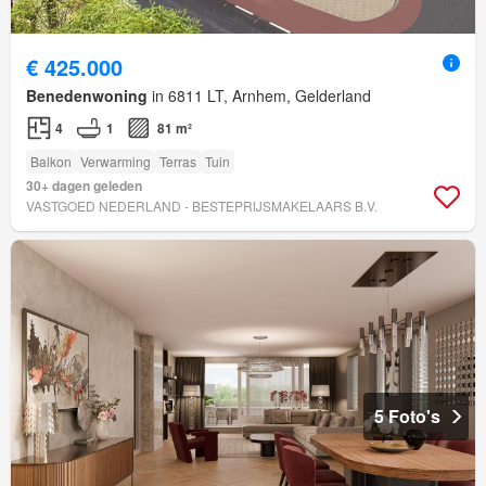
€ 425.000
Benedenwoning
in 6811 LT, Arnhem, Gelderland
4
1
81 m²
Balkon
Verwarming
Terras
Tuin
30+ dagen geleden
VASTGOED NEDERLAND - BESTEPRIJSMAKELAARS B.V.
5 Foto's