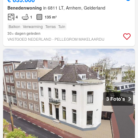
Benedenwoning
in 6811 LT, Arnhem, Gelderland
4
1
135 m²
Balkon
Verwarming
Terras
Tuin
30+ dagen geleden
VASTGOED NEDERLAND - PELLEGROM MAKELAARDIJ
3 Foto's