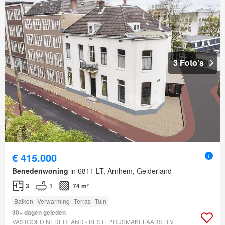
3 Foto's
€ 415.000
Benedenwoning
in 6811 LT, Arnhem, Gelderland
3
1
74 m²
Balkon
Verwarming
Terras
Tuin
30+ dagen geleden
VASTGOED NEDERLAND - BESTEPRIJSMAKELAARS B.V.