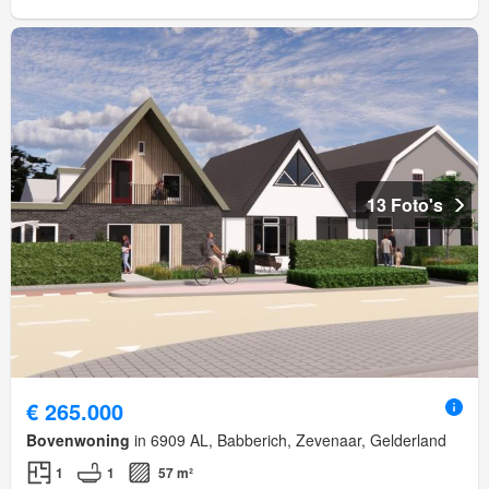
13 Foto's
€ 265.000
Bovenwoning
in 6909 AL, Babberich, Zevenaar, Gelderland
1
1
57 m²