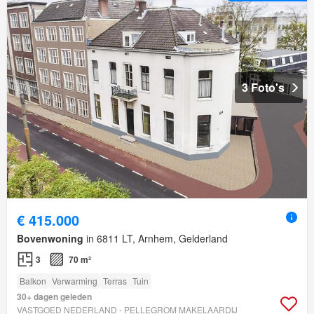
3 Foto's
€ 415.000
Bovenwoning
in 6811 LT, Arnhem, Gelderland
3
70 m²
Balkon
Verwarming
Terras
Tuin
30+ dagen geleden
VASTGOED NEDERLAND - PELLEGROM MAKELAARDIJ