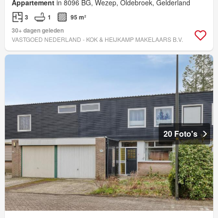
Appartement
in 8096 BG, Wezep, Oldebroek, Gelderland
3
1
95 m²
30+ dagen geleden
VASTGOED NEDERLAND - KOK & HEIJKAMP MAKELAARS B.V.
20 Foto's