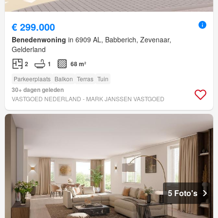
€ 299.000
Benedenwoning
in 6909 AL, Babberich, Zevenaar,
Gelderland
2
1
68 m²
Parkeerplaats
Balkon
Terras
Tuin
30+ dagen geleden
VASTGOED NEDERLAND - MARK JANSSEN VASTGOED
5 Foto's