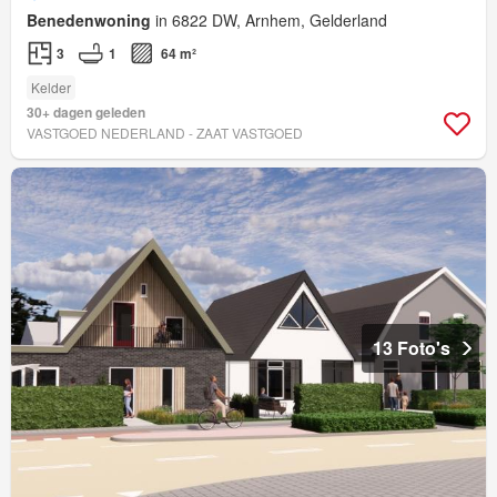
Benedenwoning
in 6822 DW, Arnhem, Gelderland
3
1
64 m²
Kelder
30+ dagen geleden
VASTGOED NEDERLAND - ZAAT VASTGOED
13 Foto's