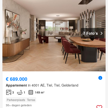
7 Foto's
€ 689.000
Appartement
in 4001 AE, Tiel, Tiel, Gelderland
3
1
149 m²
Parkeerplaats
Terras
30+ dagen geleden