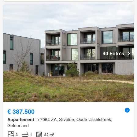
40 Foto's
€ 387.500
Appartement
in 7064 ZA, Silvolde, Oude IJsselstreek,
Gelderland
3
1
82 m²