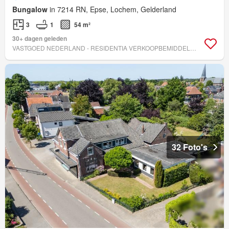
Bungalow
in 7214 RN, Epse, Lochem, Gelderland
3
1
54 m²
30+ dagen geleden
VASTGOED NEDERLAND - RESIDENTIA VERKOOPBEMIDDELING B.V.
32 Foto's