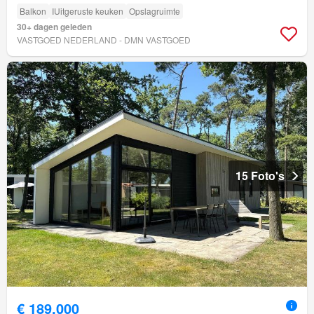
Balkon
IUitgeruste keuken
Opslagruimte
30+ dagen geleden
VASTGOED NEDERLAND - DMN VASTGOED
15 Foto's
€ 189.000