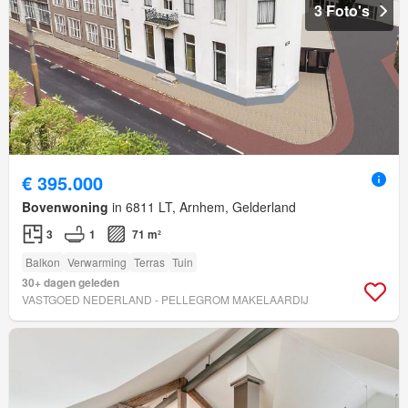
3 Foto's
€ 395.000
Bovenwoning
in 6811 LT, Arnhem, Gelderland
3
1
71 m²
Balkon
Verwarming
Terras
Tuin
30+ dagen geleden
VASTGOED NEDERLAND - PELLEGROM MAKELAARDIJ