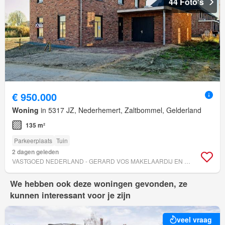
44 Foto's
€ 950.000
Woning
in 5317 JZ, Nederhemert, Zaltbommel, Gelderland
135 m²
Parkeerplaats
Tuin
2 dagen geleden
VASTGOED NEDERLAND - GERARD VOS MAKELAARDIJ EN TAXATIES
We hebben ook deze woningen gevonden, ze
kunnen interessant voor je zijn
veel vraag