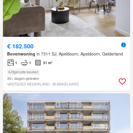
€ 182.500
Bovenwoning
in 7311 SJ, Apeldoorn, Apeldoorn, Gelderland
1
1
31 m²
IUitgeruste keuken
30+ dagen geleden
VASTGOED NEDERLAND - IB MAKELAARS