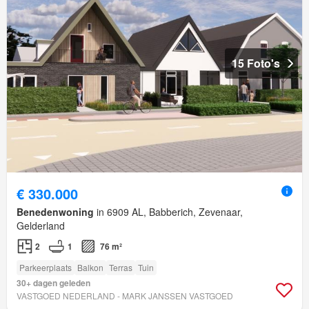
15 Foto's
€ 330.000
Benedenwoning
in 6909 AL, Babberich, Zevenaar,
Gelderland
2
1
76 m²
Parkeerplaats
Balkon
Terras
Tuin
30+ dagen geleden
VASTGOED NEDERLAND - MARK JANSSEN VASTGOED