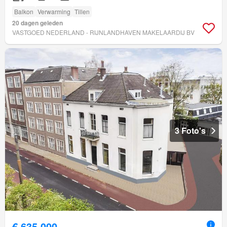
Balkon
Verwarming
Tillen
20 dagen geleden
VASTGOED NEDERLAND - RIJNLANDHAVEN MAKELAARDIJ BV
3 Foto's
€ 635.000