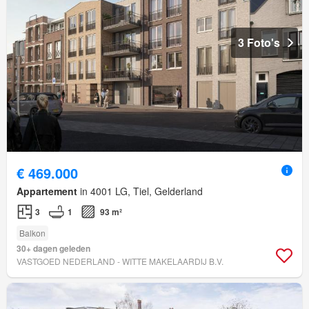
3 Foto's
€ 469.000
Appartement
in 4001 LG, Tiel, Gelderland
3
1
93 m²
Balkon
30+ dagen geleden
VASTGOED NEDERLAND - WITTE MAKELAARDIJ B.V.