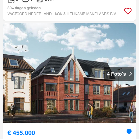
30+ dagen geleden
VASTGOED NEDERLAND - KOK & HEIJKAMP MAKELAARS B.V.
4 Foto's
€ 455.000