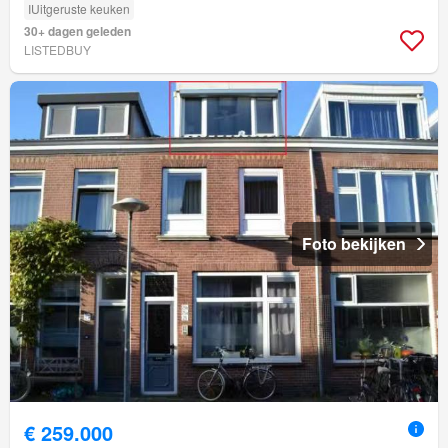
IUitgeruste keuken
30+ dagen geleden
LISTEDBUY
Foto bekijken
€ 259.000