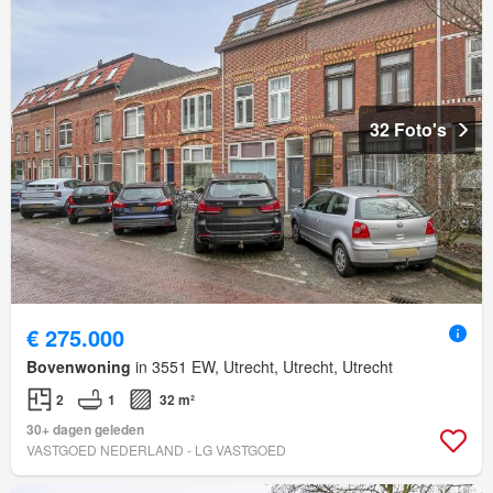
32 Foto's
€ 275.000
Bovenwoning
in 3551 EW, Utrecht, Utrecht, Utrecht
2
1
32 m²
30+ dagen geleden
VASTGOED NEDERLAND - LG VASTGOED