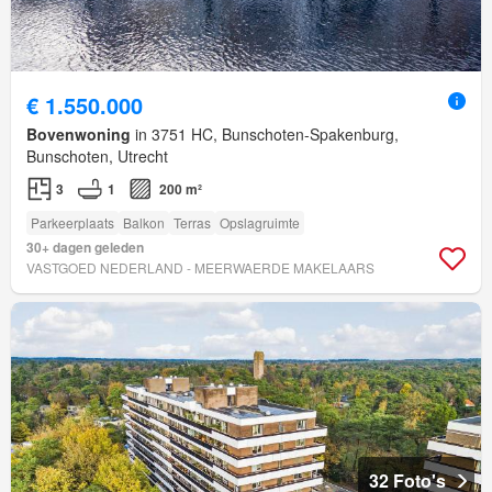
€ 1.550.000
Bovenwoning
in 3751 HC, Bunschoten-Spakenburg,
Bunschoten, Utrecht
3
1
200 m²
Parkeerplaats
Balkon
Terras
Opslagruimte
30+ dagen geleden
VASTGOED NEDERLAND - MEERWAERDE MAKELAARS
32 Foto's