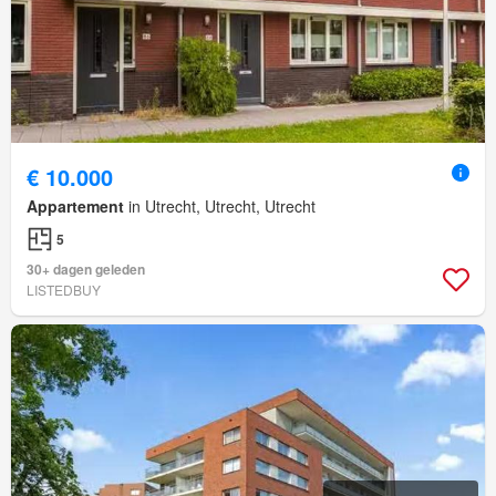
€ 10.000
Appartement
in Utrecht, Utrecht, Utrecht
5
30+ dagen geleden
LISTEDBUY