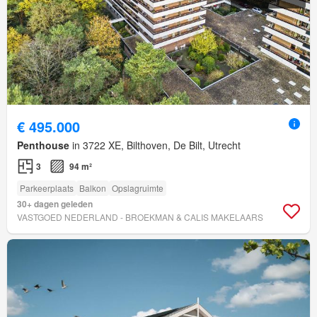
€ 495.000
Penthouse
in 3722 XE, Bilthoven, De Bilt, Utrecht
3
94 m²
Parkeerplaats
Balkon
Opslagruimte
30+ dagen geleden
VASTGOED NEDERLAND - BROEKMAN & CALIS MAKELAARS