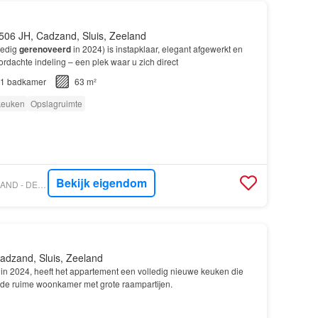
506 JH, Cadzand, Sluis, Zeeland
ledig
gerenoveerd
in 2024) is instapklaar, elegant afgewerkt en
ordachte indeling – een plek waar u zich direct
1
badkamer
63 m²
 keuken
Opslagruimte
Bekijk eigendom
VASTGOED NEDERLAND - DE DOBBELAERE MAKELAARS
adzand, Sluis, Zeeland
in 2024, heeft het appartement een volledig nieuwe keuken die
 de ruime woonkamer met grote raampartijen.