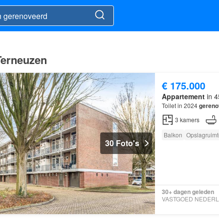
Terneuzen
€ 175.000
Appartement
in 4
Toilet in 2024
gereno
3
kamers
Balkon
Opslagruimt
30 Foto's
30+ dagen geleden