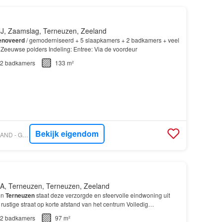
J, Zaamslag, Terneuzen, Zeeland
enoveerd
/ gemoderniseerd + 5 slaapkamers + 2 badkamers + veel
 Zeeuwse polders Indeling: Entree: Via de voordeur
2
badkamers
133 m²
Bekijk eigendom
VASTGOED NEDERLAND - GEUS UW MAKELAAR
A, Terneuzen, Terneuzen, Zeeland
in
Terneuzen
staat deze verzorgde en sfeervolle eindwoning uit
rustige straat op korte afstand van het centrum Volledig
0…
2
badkamers
97 m²