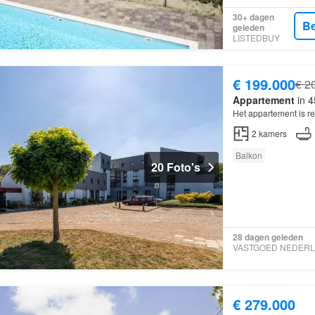
30+ dagen
Be
geleden
LISTEDBUY
€ 199.000
€ 2
Appartement
in 4
Het appartement is r
2
kamers
Balkon
20 Foto's
28 dagen geleden
€ 279.000