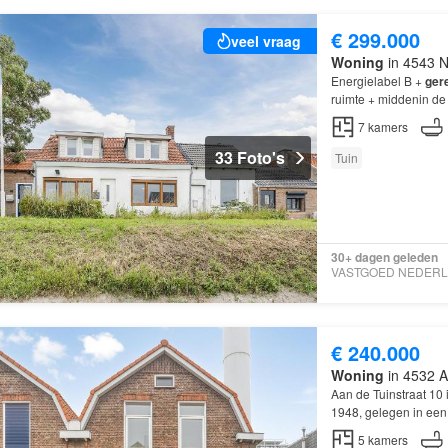
€ 299.000
veel vraag
Woning
in 4543 N
Energielabel B +
ger
ruimte + middenin de
7
kamers
33 Foto's
Tuin
30+ dagen geleden
€ 240.000
Woning
in 4532 A
Aan de Tuinstraat 10 
1948, gelegen in een 
gerenoveerd
in 202
5
kamers