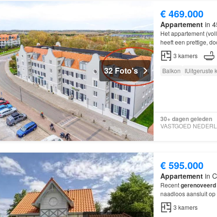
€ 469.000
Appartement
in 4
Het appartement (vol
heeft een prettige, do
3
kamers
32 Foto's
Balkon
IUitgeruste
30+ dagen geleden
€ 595.000
Appartement
in C
Recent
gerenoveerd
naadloos aansluit op
3
kamers