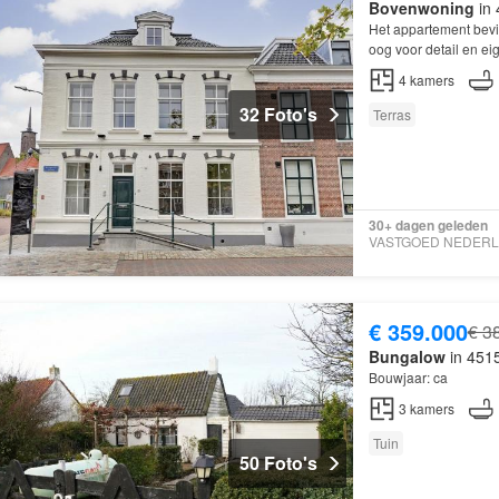
Bovenwoning
in 
Het appartement bevin
oog voor detail en ei
4
kamers
32 Foto's
Terras
30+ dagen geleden
€ 359.000
€ 3
Bungalow
in 4515
Bouwjaar: ca
3
kamers
Tuin
50 Foto's