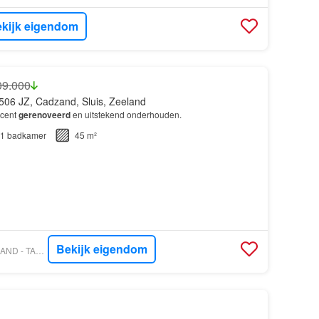
kijk eigendom
09.000
506 JZ, Cadzand, Sluis, Zeeland
ecent
gerenoveerd
en uitstekend onderhouden.
1
badkamer
45 m²
Bekijk eigendom
VASTGOED NEDERLAND - TAK MAKELAARDIJ & TAXATIES