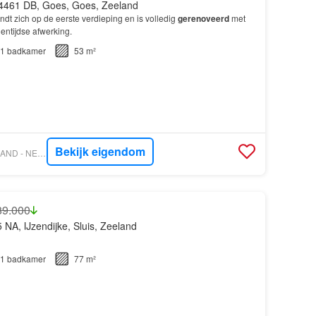
4461 DB, Goes, Goes, Zeeland
dt zich op de eerste verdieping en is volledig
gerenoveerd
met
gentijdse afwerking.
1
badkamer
53 m²
Bekijk eigendom
VASTGOED NEDERLAND - NEESKENS MAKELAARS
89.000
 NA, IJzendijke, Sluis, Zeeland
1
badkamer
77 m²