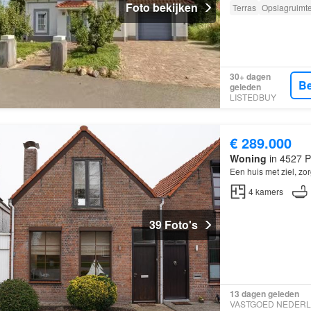
Foto bekijken
Terras
Opslagruimt
30+ dagen
Be
geleden
LISTEDBUY
€ 289.000
Woning
in 4527 P
Een huis met ziel, zo
4
kamers
39 Foto's
13 dagen geleden