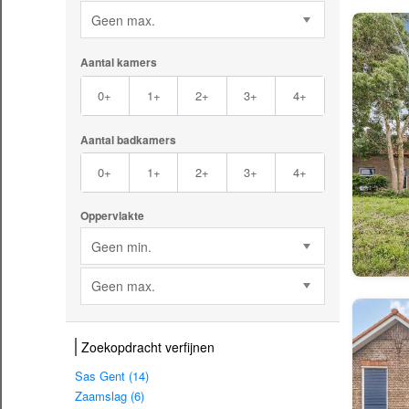
Geen max.
Aantal kamers
0+
1+
2+
3+
4+
Aantal badkamers
0+
1+
2+
3+
4+
Oppervlakte
Geen min.
Geen max.
Zoekopdracht verfijnen
Sas Gent (14)
Zaamslag (6)