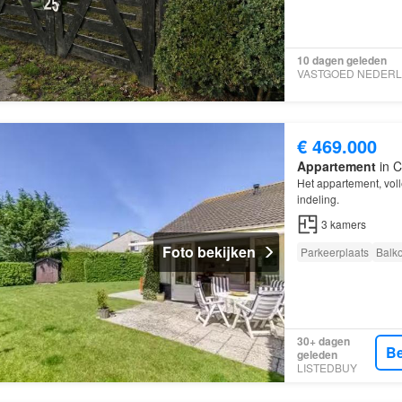
10 dagen geleden
€ 469.000
Appartement
in C
Het appartement, vol
indeling.
3
kamers
Foto bekijken
Parkeerplaats
Balk
30+ dagen
Be
geleden
LISTEDBUY