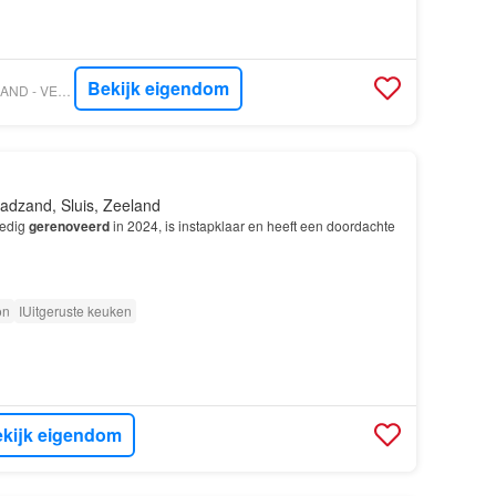
Bekijk eigendom
VASTGOED NEDERLAND - VERSLUIJS MAKELAARDIJ
adzand, Sluis, Zeeland
ledig
gerenoveerd
in 2024, is instapklaar en heeft een doordachte
on
IUitgeruste keuken
kijk eigendom