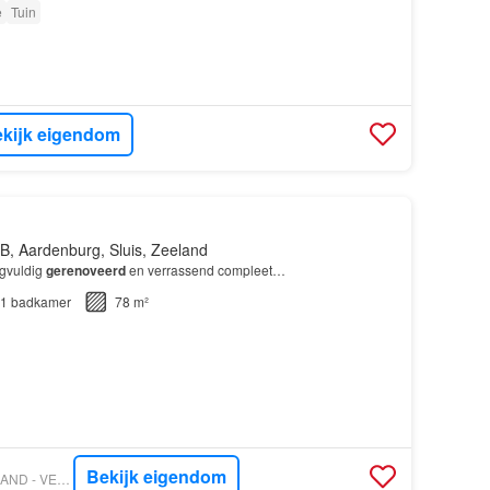
e
Tuin
kijk eigendom
B, Aardenburg, Sluis, Zeeland
rgvuldig
gerenoveerd
en verrassend compleet…
1
badkamer
78 m²
Bekijk eigendom
VASTGOED NEDERLAND - VERSLUIJS MAKELAARDIJ