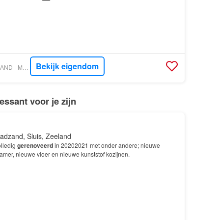
Bekijk eigendom
VASTGOED NEDERLAND - MELVIN MAKELAARDIJ
ssant voor je zijn
adzand, Sluis, Zeeland
olledig
gerenoveerd
in 20202021 met onder andere; nieuwe
mer, nieuwe vloer en nieuwe kunststof kozijnen.