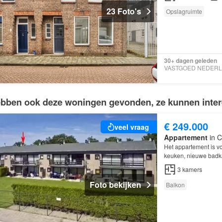
23 Foto's
Opslagruimte
30+ dagen geleden
bben ook deze woningen gevonden, ze kunnen intere
€ 249.000
veel vraag
Appartement
in C
Het appartement is v
keuken, nieuwe badka
3
kamers
Foto bekijken
Balkon