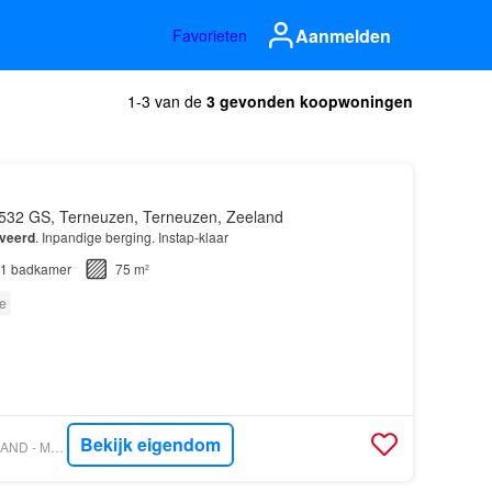
Aanmelden
Favorieten
1-3 van de
3 gevonden koopwoningen
532 GS, Terneuzen, Terneuzen, Zeeland
veerd
. Inpandige berging. Instap-klaar
1
badkamer
75 m²
e
Bekijk eigendom
VASTGOED NEDERLAND - MELVIN MAKELAARDIJ