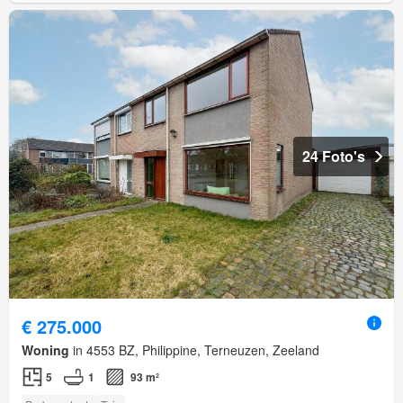
24 Foto's
€ 275.000
Woning
in 4553 BZ, Philippine, Terneuzen, Zeeland
5
1
93 m²