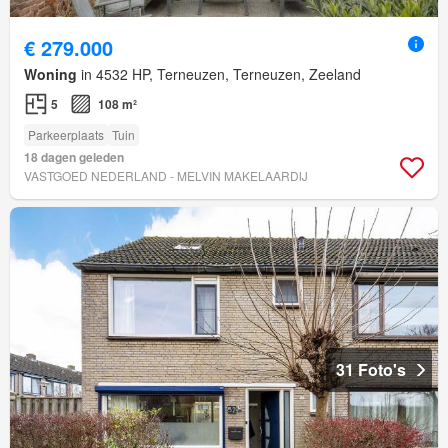
€ 279.000
Woning
in 4532 HP, Terneuzen, Terneuzen, Zeeland
5
108 m²
Parkeerplaats
Tuin
18 dagen geleden
VASTGOED NEDERLAND - MELVIN MAKELAARDIJ
31 Foto's