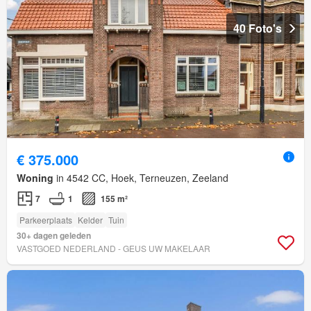
40 Foto's
€ 375.000
Woning
in 4542 CC, Hoek, Terneuzen, Zeeland
7
1
155 m²
Parkeerplaats
Kelder
Tuin
30+ dagen geleden
VASTGOED NEDERLAND - GEUS UW MAKELAAR