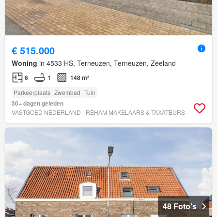
€ 515.000
Woning
in 4533 HS, Terneuzen, Terneuzen, Zeeland
6
1
148 m²
Parkeerplaats
Zwembad
Tuin
30+ dagen geleden
VASTGOED NEDERLAND - REHAM MAKELAARS & TAXATEURS
48 Foto's