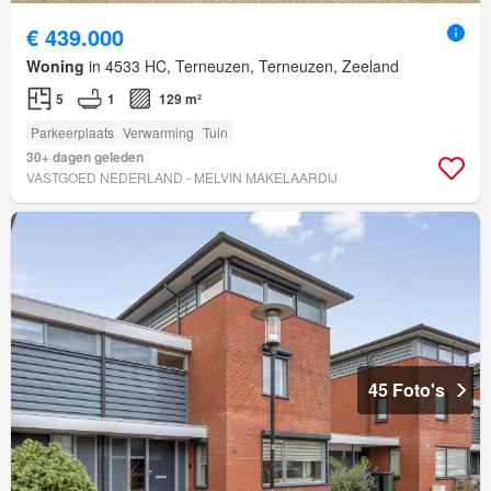
€ 439.000
Woning
in 4533 HC, Terneuzen, Terneuzen, Zeeland
5
1
129 m²
Parkeerplaats
Verwarming
Tuin
30+ dagen geleden
VASTGOED NEDERLAND - MELVIN MAKELAARDIJ
45 Foto's