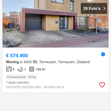
39 Foto's
€ 574.900
Woning
in 4533 BB, Terneuzen, Terneuzen, Zeeland
5
1
152 m²
Parkeerplaats
Terras
7 dagen geleden
VASTGOED NEDERLAND - WOONCOACH