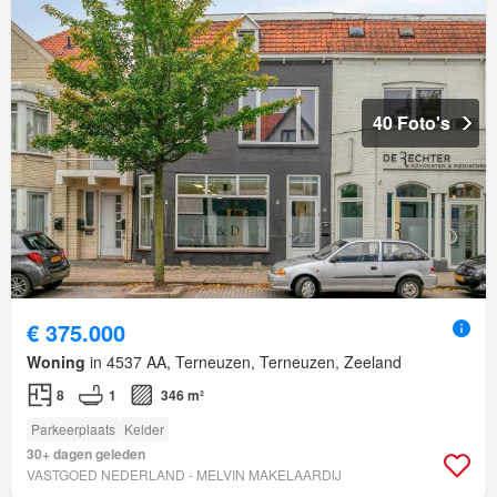
40 Foto's
€ 375.000
Woning
in 4537 AA, Terneuzen, Terneuzen, Zeeland
8
1
346 m²
Parkeerplaats
Kelder
30+ dagen geleden
VASTGOED NEDERLAND - MELVIN MAKELAARDIJ