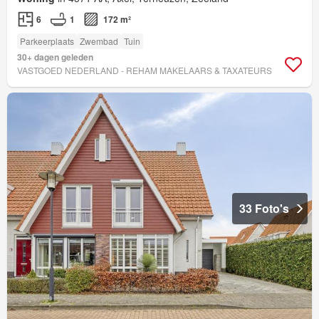
6
1
172 m²
Parkeerplaats
Zwembad
Tuin
30+ dagen geleden
VASTGOED NEDERLAND - REHAM MAKELAARS & TAXATEURS
33 Foto's