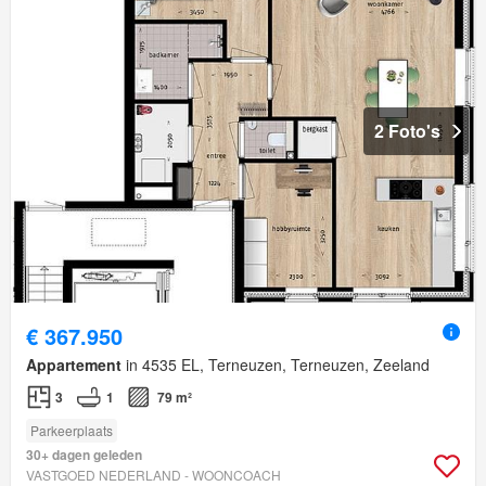
2 Foto's
€ 367.950
Appartement
in 4535 EL, Terneuzen, Terneuzen, Zeeland
3
1
79 m²
Parkeerplaats
30+ dagen geleden
VASTGOED NEDERLAND - WOONCOACH