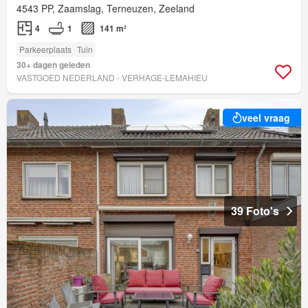
4543 PP, Zaamslag, Terneuzen, Zeeland
4
1
141 m²
Parkeerplaats
Tuin
30+ dagen geleden
VASTGOED NEDERLAND - VERHAGE-LEMAHIEU
veel vraag
39 Foto's