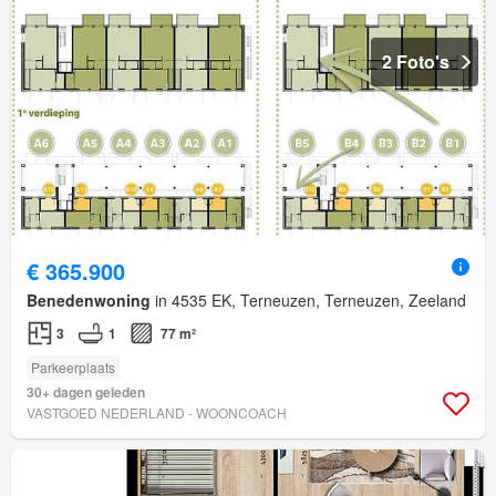
2 Foto's
€ 365.900
Benedenwoning
in 4535 EK, Terneuzen, Terneuzen, Zeeland
3
1
77 m²
Parkeerplaats
30+ dagen geleden
VASTGOED NEDERLAND - WOONCOACH