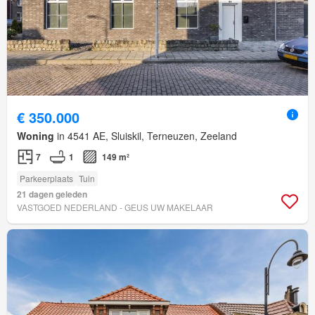
€ 350.000
Woning
in 4541 AE, Sluiskil, Terneuzen, Zeeland
7
1
149 m²
Parkeerplaats
Tuin
21 dagen geleden
VASTGOED NEDERLAND - GEUS UW MAKELAAR