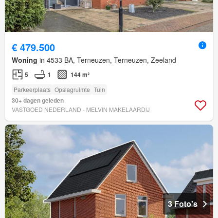
€ 479.500
Woning
in 4533 BA, Terneuzen, Terneuzen, Zeeland
5
1
144 m²
Parkeerplaats
Opslagruimte
Tuin
30+ dagen geleden
VASTGOED NEDERLAND - MELVIN MAKELAARDIJ
3 Foto's