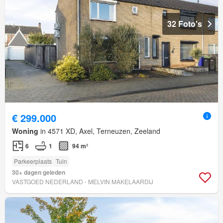
32 Foto's
€ 299.000
Woning
in 4571 XD, Axel, Terneuzen, Zeeland
6
1
94 m²
Parkeerplaats
Tuin
30+ dagen geleden
VASTGOED NEDERLAND - MELVIN MAKELAARDIJ