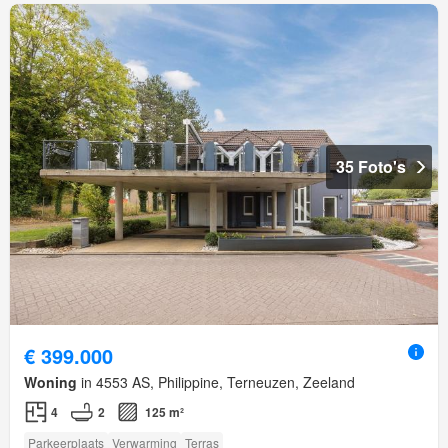
35 Foto's
€ 399.000
Woning
in 4553 AS, Philippine, Terneuzen, Zeeland
4
2
125 m²
Parkeerplaats
Verwarming
Terras