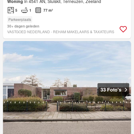
Woning
in 4541 AN, Sluiskil, Terneuzen, Zeeland
5
1
77 m²
Parkeerplaats
30+ dagen geleden
VASTGOED NEDERLAND - REHAM MAKELAARS & TAXATEURS
33 Foto's