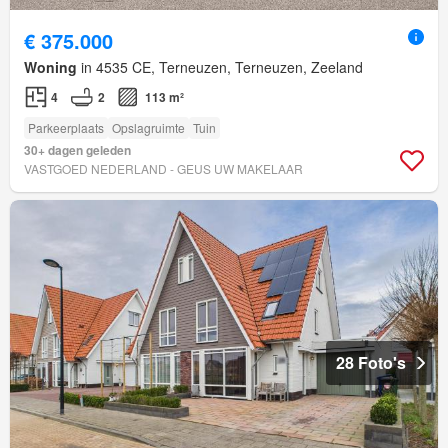
€ 375.000
Woning
in 4535 CE, Terneuzen, Terneuzen, Zeeland
4
2
113 m²
Parkeerplaats
Opslagruimte
Tuin
30+ dagen geleden
VASTGOED NEDERLAND - GEUS UW MAKELAAR
28 Foto's