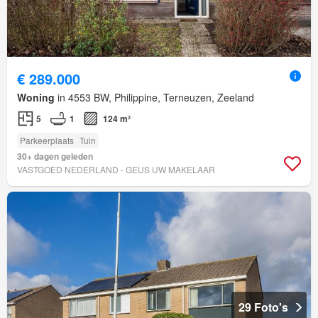
€ 289.000
Woning
in 4553 BW, Philippine, Terneuzen, Zeeland
5
1
124 m²
Parkeerplaats
Tuin
30+ dagen geleden
VASTGOED NEDERLAND - GEUS UW MAKELAAR
29 Foto's