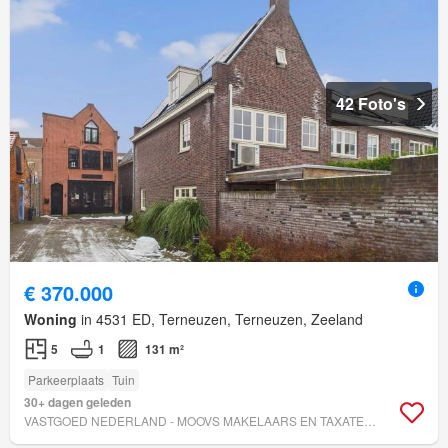
42 Foto's
€ 370.000
Woning
in 4531 ED, Terneuzen, Terneuzen, Zeeland
5
1
131 m²
Parkeerplaats
Tuin
30+ dagen geleden
VASTGOED NEDERLAND - MOOVS MAKELAARS EN TAXATEURS B.V.