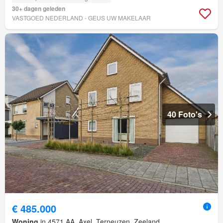
30+ dagen geleden
VASTGOED NEDERLAND - GEUS UW MAKELAAR
40 Foto's
€ 485.000
Woning
in 4571 AA, Axel, Terneuzen, Zeeland