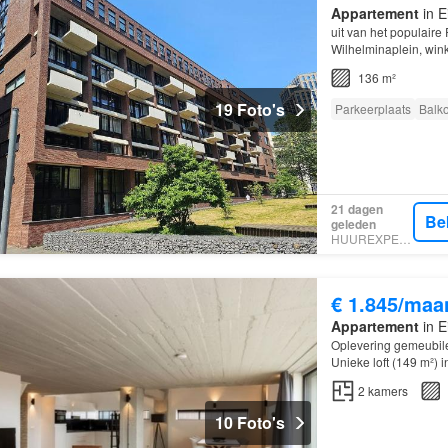
Appartement
in E
uit van het populaire
Wilhelminaplein, wink
ideale woning voor wi
136 m²
19 Foto's
Parkeerplaats
Balk
21 dagen
Be
geleden
HUUREXPERT
€ 1.845/maa
Appartement
in E
Oplevering gemeubile
Unieke loft (149 m²) i
kans om in een monu
2
kamers
10 Foto's