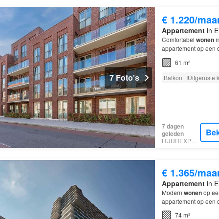
€ 1.220/maa
Appartement
in E
Comfortabel
wonen
m
appartement op een ce
lichte leefruimte en 
61 m²
7 Foto's
Balkon
IUitgeruste
7 dagen
Bek
geleden
HUUREXPERT
€ 1.365/maa
Appartement
in E
Modern
wonen
op een
appartement op een c
een praktische indeli
74 m²