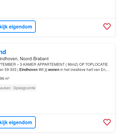
kijk eigendom
nd
indhoven, Noord-Brabant
PTEMBER – 3-KAMER APPARTEMENT ( 96m2) OP TOPLOCATIE
aan 59-303 |
Eindhoven
Wil jij
wonen
in het creatieve hart van En,
je gewoon
wonen
!…
96 m²
 keuken
Opslagruimte
kijk eigendom