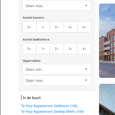
Geen max.
Aantal kamers
0+
1+
2+
3+
4+
Aantal badkamers
0+
1+
2+
3+
4+
Oppervlakte
Geen min.
Geen max.
In de buurt
Te Huur Appartement Veldhoven (132)
Te Huur Appartement Geldrop Mierlo (109)