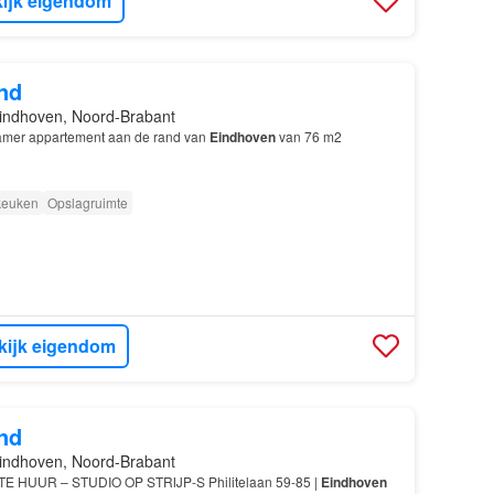
ijk eigendom
nd
indhoven, Noord-Brabant
kamer appartement aan de rand van
Eindhoven
van 76 m2
 keuken
Opslagruimte
kijk eigendom
nd
indhoven, Noord-Brabant
 HUUR – STUDIO OP STRIJP-S Philitelaan 59-85 |
Eindhoven