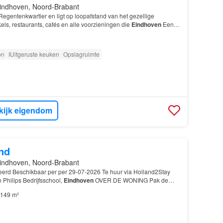
indhoven, Noord-Brabant
 Regentenkwartier en ligt op loopafstand van het gezellige
els, restaurants, cafés en alle voorzieningen die
Eindhoven
Een
e comfortabel en centraal wil
wonen
…
on
IUitgeruste keuken
Opslagruimte
kijk eigendom
nd
indhoven, Noord-Brabant
erd Beschikbaar per per 29-07-2026 Te huur via Holland2Stay
n Philips Bedrijfsschool,
Eindhoven
OVER DE WONING Pak de
mentaal pand te
wonen
!…
149 m²