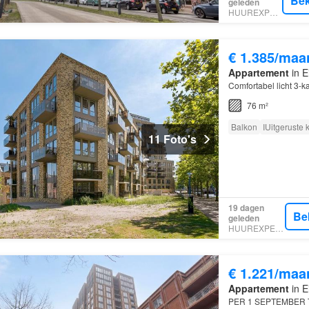
Bek
geleden
HUUREXPERT
€ 1.385/maa
Appartement
in E
Comfortabel licht 3-
76 m²
Balkon
IUitgeruste
11 Foto's
19 dagen
Be
geleden
HUUREXPERT
€ 1.221/maa
Appartement
in E
PER 1 SEPTEMBER TE