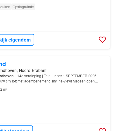
 keuken
Opslagruimte
kijk eigendom
nd
indhoven, Noord-Brabant
ndhoven
– 14e verdieping | Te huur per 1 SEPTEMBER 2026
jouw city loft met adembenemend skyline-view! Met een open
ig terras en een panorama over
Eindhoven
is dit…
2 m²