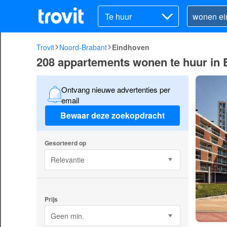
Te huur
Trovit
Noord-Brabant
Eindhoven
208 appartements wonen te huur in
Ontvang nieuwe advertenties per
email
Bewaar deze zoekopdracht
Gesorteerd op
Relevantie
Prijs
Geen min.