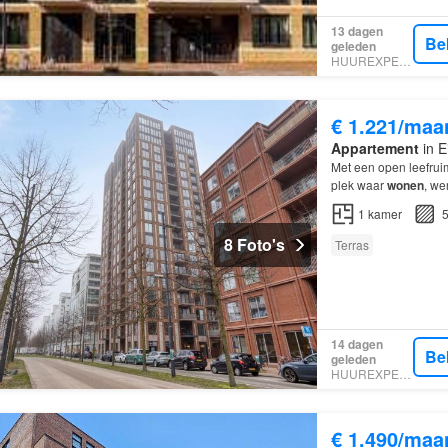
13 dagen
Be
geleden
HUUREXPERT
€ 1.221/maa
Appartement
in E
Met een open leefrui
plek waar
wonen
, we
1
kamer
5
8 Foto's
Terras
14 dagen
Be
geleden
HUUREXPERT
€ 1.490/maa