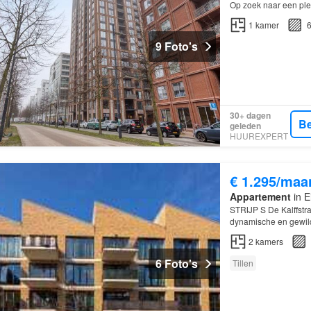
Op zoek naar een ple
Strijp-S Strijp-S is d
1
kamer
6
9 Foto's
30+ dagen
Be
geleden
HUUREXPERT
€ 1.295/maa
Appartement
in E
STRIJP S De Kalffstra
dynamische en gewil
2
kamers
6 Foto's
Tillen