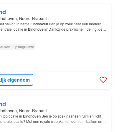
nd
indhoven, Noord-Brabant
et balkon in hartje
Eindhoven
Ben je op zoek naar een modern
ntrale locatie in
Eindhoven
? Dankzij de praktische indeling, de
het balkon geniet je hier iedere dag va…
 keuken
Opslagruimte
ijk eigendom
nd
indhoven, Noord-Brabant
 toplocatie in
Eindhoven
Ben je op zoek naar een ruim en licht
entrale locatie? Met een royale woonkamer, een ruim balkon en
ng biedt dit appartement alles wat je no…