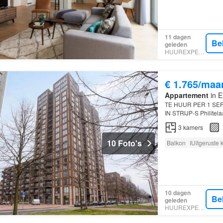
11 dagen
Be
geleden
HUUREXPERT
€ 1.765/maa
Appartement
in E
TE HUUR PER 1 SE
IN STRIJP-S Philitel
geloof ons, hier wíl 
3
kamers
10 Foto's
Balkon
IUitgeruste
10 dagen
Be
geleden
HUUREXPERT