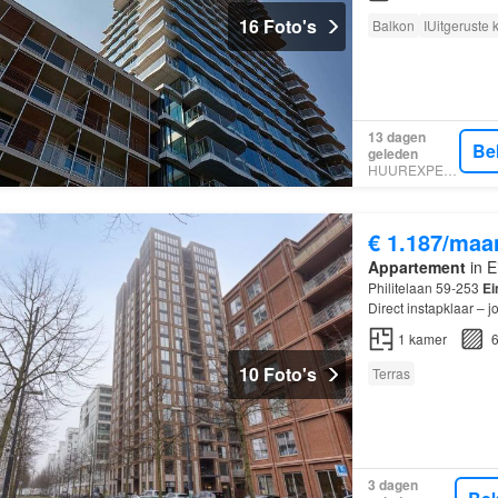
16 Foto's
Balkon
IUitgeruste
13 dagen
Be
geleden
HUUREXPERT
€ 1.187/maa
Appartement
in E
Philitelaan 59-253
Ei
Direct instapklaar – 
leefruimte, een zonn
1
kamer
6
10 Foto's
Terras
3 dagen