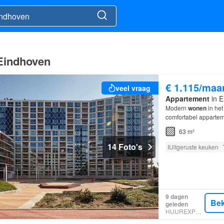
 Eindhoven
€ 1.115/maa
veel vraag
Appartement
in E
Modern
wonen
in het
comfortabel appartem
63 m²
14 Foto's
IUitgeruste keuken
9 dagen
Bek
geleden
HUUREXPERT