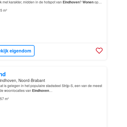
k met karakter, midden in de hotspot van
Eindhoven
?
Wonen
op
é plek waar alles samenkomt: creativiteit, hore…
5 m²
kijk eigendom
nd
indhoven, Noord-Brabant
at is gelegen in het populaire stadsdeel Strijp-S, een van de meest
de woonlocaties van
Eindhoven
…
57 m²