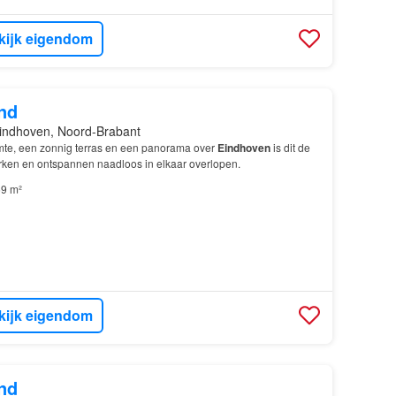
kijk eigendom
nd
indhoven, Noord-Brabant
mte, een zonnig terras en een panorama over
Eindhoven
is dit de
rken en ontspannen naadloos in elkaar overlopen.
9 m²
kijk eigendom
nd