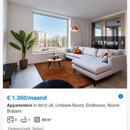
12 Foto's
€ 1.350/maand
Appartement
in 5612 JA, Limbeek-Noord, Eindhoven, Noord-
Brabant
3
1
66 m²
Parkeerplaats
Balkon