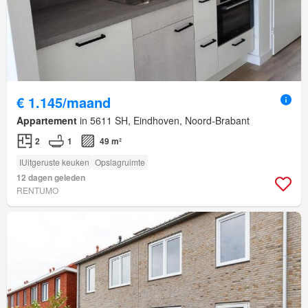
€ 1.145/maand
Appartement
in 5611 SH, Eindhoven, Noord-Brabant
2
1
49 m²
IUitgeruste keuken
Opslagruimte
12 dagen geleden
RENTUMO