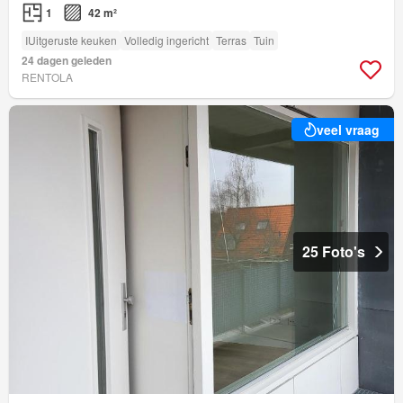
1
42 m²
IUitgeruste keuken
Volledig ingericht
Terras
Tuin
24 dagen geleden
RENTOLA
veel vraag
25 Foto's