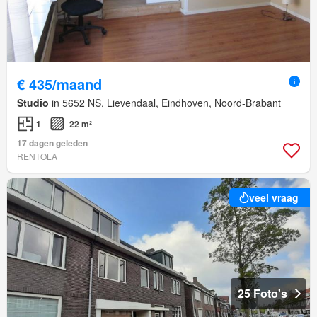
€ 435/maand
Studio
in 5652 NS, Lievendaal, Eindhoven, Noord-Brabant
1
22 m²
17 dagen geleden
RENTOLA
veel vraag
25 Foto's