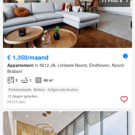
11 Foto's
€ 1.350/maand
Appartement
in 5612 JA, Limbeek-Noord, Eindhoven, Noord-
Brabant
3
1
66 m²
Parkeerplaats
Balkon
IUitgeruste keuken
12 dagen geleden
RENTUMO