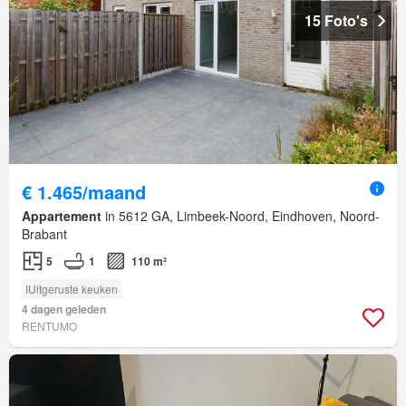
15 Foto's
€ 1.465/maand
Appartement
in 5612 GA, Limbeek-Noord, Eindhoven, Noord-
Brabant
5
1
110 m²
IUitgeruste keuken
4 dagen geleden
RENTUMO