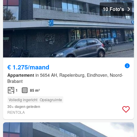
10 Foto's
€ 1.275/maand
Appartement
in 5654 AH, Rapelenburg, Eindhoven, Noord-
Brabant
1
85 m²
Volledig ingericht
Opslagruimte
30+ dagen geleden
RENTOLA