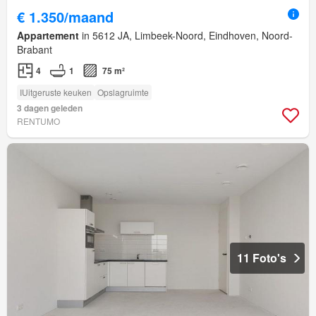
€ 1.350/maand
Appartement
in 5612 JA, Limbeek-Noord, Eindhoven, Noord-
Brabant
4
1
75 m²
IUitgeruste keuken
Opslagruimte
3 dagen geleden
RENTUMO
11 Foto's