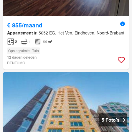
€ 855/maand
Appartement
in 5652 EG, Het Ven, Eindhoven, Noord-Brabant
2
1
44 m²
Opslagruimte
Tuin
12 dagen geleden
RENTUMO
5 Foto's