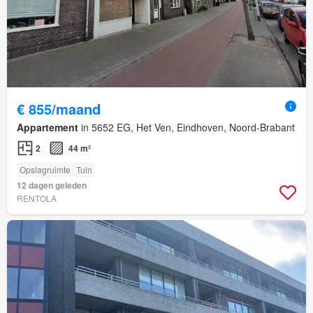
€ 855/maand
Appartement
in 5652 EG, Het Ven, Eindhoven, Noord-Brabant
2
44 m²
Opslagruimte
Tuin
12 dagen geleden
RENTOLA