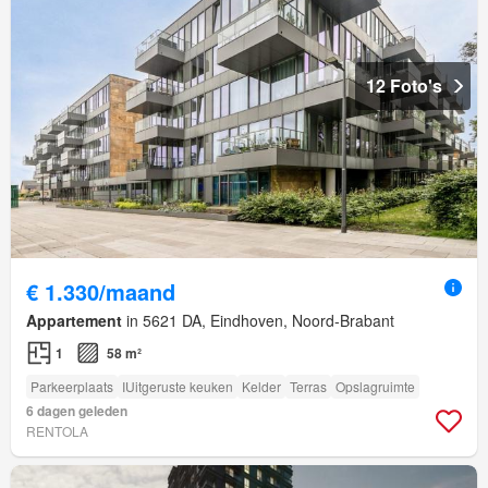
12 Foto's
€ 1.330/maand
Appartement
in 5621 DA, Eindhoven, Noord-Brabant
1
58 m²
Parkeerplaats
IUitgeruste keuken
Kelder
Terras
Opslagruimte
6 dagen geleden
RENTOLA