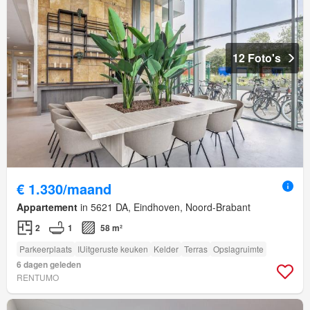
12 Foto's
€ 1.330/maand
Appartement
in 5621 DA, Eindhoven, Noord-Brabant
2
1
58 m²
Parkeerplaats
IUitgeruste keuken
Kelder
Terras
Opslagruimte
6 dagen geleden
RENTUMO