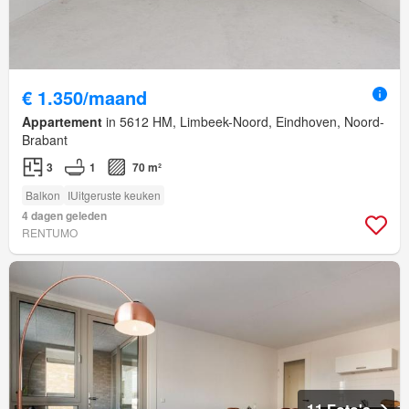
€ 1.350/maand
Appartement
in 5612 HM, Limbeek-Noord, Eindhoven, Noord-
Brabant
3
1
70 m²
Balkon
IUitgeruste keuken
4 dagen geleden
RENTUMO