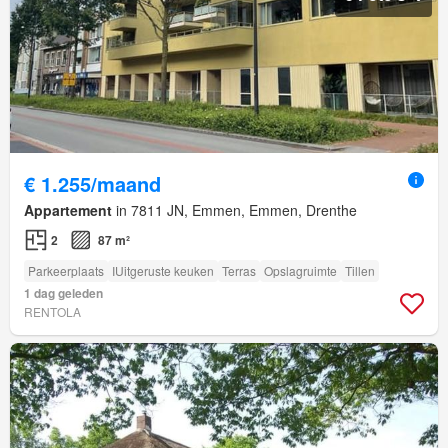
€ 1.255/maand
Appartement
in 7811 JN, Emmen, Emmen, Drenthe
2
87 m²
Parkeerplaats
IUitgeruste keuken
Terras
Opslagruimte
Tillen
1 dag geleden
RENTOLA