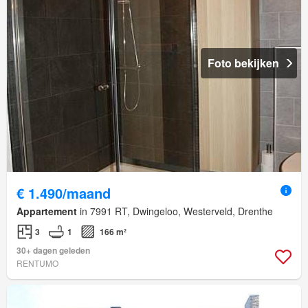
Foto bekijken
€ 1.490/maand
Appartement
in 7991 RT, Dwingeloo, Westerveld, Drenthe
3
1
166 m²
30+ dagen geleden
RENTUMO