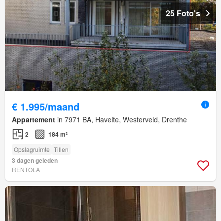
25 Foto's
€ 1.995/maand
Appartement
in 7971 BA, Havelte, Westerveld, Drenthe
2
184 m²
Opslagruimte
Tillen
3 dagen geleden
RENTOLA