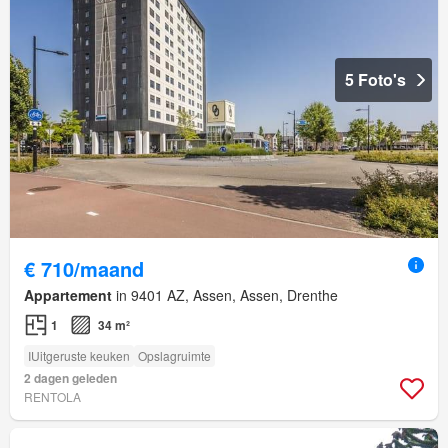
5 Foto's
€ 710/maand
Appartement
in 9401 AZ, Assen, Assen, Drenthe
1
34 m²
IUitgeruste keuken
Opslagruimte
2 dagen geleden
RENTOLA