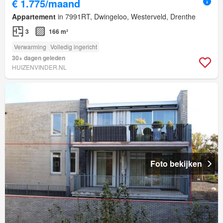
€ 1.775/maand
Appartement
in 7991RT, Dwingeloo, Westerveld, Drenthe
3
166 m²
Verwarming
Volledig ingericht
30+ dagen geleden
HUIZENVINDER.NL
Foto bekijken