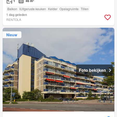
1
46 m²
Balkon
IUitgeruste keuken
Kelder
Opslagruimte
Tillen
1 dag geleden
RENTOLA
Nieuw
Foto bekijken