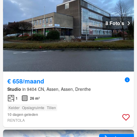
8 Foto's
€ 658/maand
Studio
in 9404 CN, Assen, Assen, Drenthe
1
26 m²
Kelder
Opslagruimte
Tillen
10 dagen geleden
RENTOLA