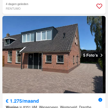
4 dagen geleden
RENTUMO
5 Foto's
€ 1.275/maand
Woning
in 8351 HM, Wapserveen, Westerveld, Drenthe