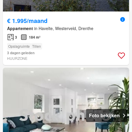
€ 1.995/maand
Appartement
in Havelte, Westerveld, Drenthe
3
184 m²
Opslagruimte
Tillen
3 dagen geleden
HUURZONE
Foto bekijken