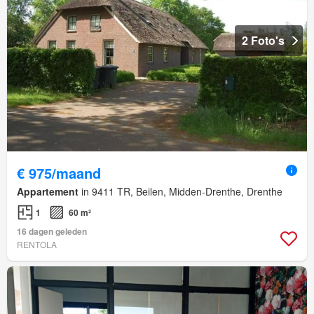
2 Foto's
€ 975/maand
Appartement
in 9411 TR, Beilen, Midden-Drenthe, Drenthe
1
60 m²
16 dagen geleden
RENTOLA