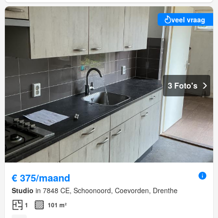
veel vraag
3 Foto's
€ 375/maand
Studio
in 7848 CE, Schoonoord, Coevorden, Drenthe
1
101 m²