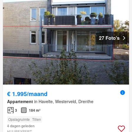
27 Foto's
€ 1.995/maand
Appartement
in Havelte, Westerveld, Drenthe
3
184 m²
Opslagruimte
Tillen
4 dagen geleden
HUUREXPERT