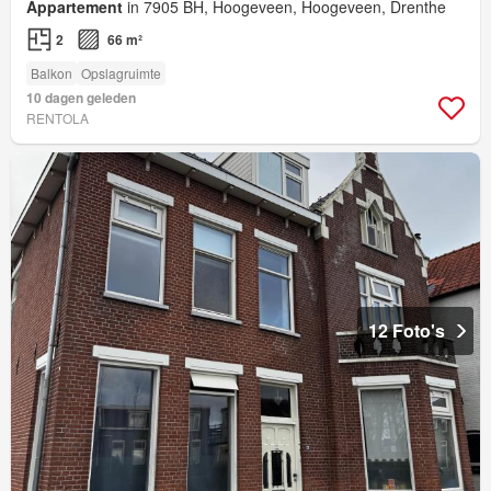
Appartement
in 7905 BH, Hoogeveen, Hoogeveen, Drenthe
2
66 m²
Balkon
Opslagruimte
10 dagen geleden
RENTOLA
12 Foto's