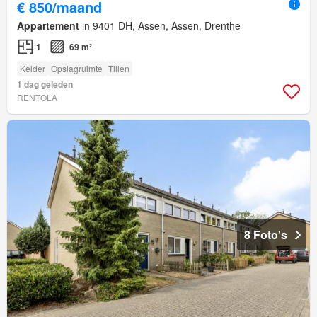
€ 850/maand
Appartement
in 9401 DH, Assen, Assen, Drenthe
1
69 m²
Kelder
Opslagruimte
Tillen
1 dag geleden
RENTOLA
8 Foto's