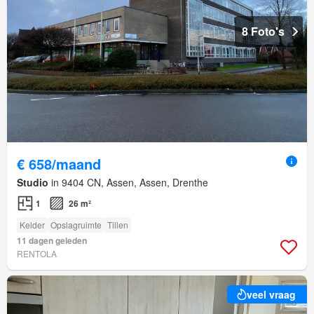
8 Foto's
€ 658/maand
Studio
in 9404 CN, Assen, Assen, Drenthe
1
26 m²
Kelder
Opslagruimte
Tillen
11 dagen geleden
RENTOLA
veel vraag