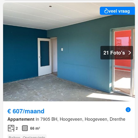
veel vraag
21 Foto's
€ 607/maand
Appartement
in 7905 BH, Hoogeveen, Hoogeveen, Drenthe
2
66 m²
Balkon
Opslagruimte