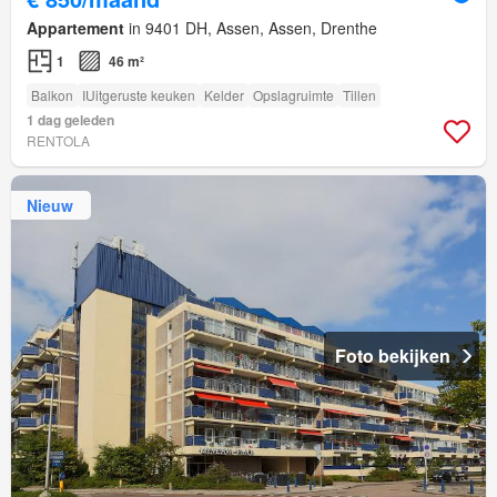
Appartement
in 9401 DH, Assen, Assen, Drenthe
1
46 m²
Balkon
IUitgeruste keuken
Kelder
Opslagruimte
Tillen
1 dag geleden
RENTOLA
Nieuw
Foto bekijken