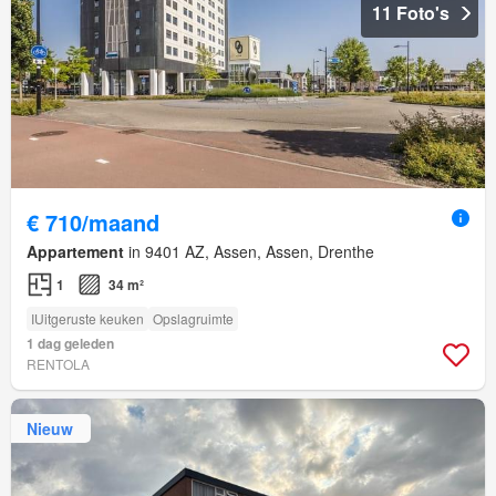
11 Foto's
€ 710/maand
Appartement
in 9401 AZ, Assen, Assen, Drenthe
1
34 m²
IUitgeruste keuken
Opslagruimte
1 dag geleden
RENTOLA
Nieuw