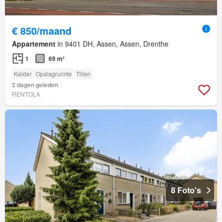
€ 850/maand
Appartement
in 9401 DH, Assen, Assen, Drenthe
1
69 m²
Kelder
Opslagruimte
Tillen
2 dagen geleden
RENTOLA
8 Foto's