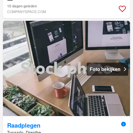
10 dagen geleden
COMPANYSPACE.COM
Foto bekijken
Raadplegen
Tynaarlo, Drenthe