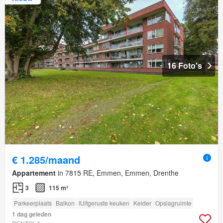
16 Foto's
€ 1.285/maand
Appartement
in 7815 RE, Emmen, Emmen, Drenthe
3
115 m²
Parkeerplaats
Balkon
IUitgeruste keuken
Kelder
Opslagruimte
1 dag geleden