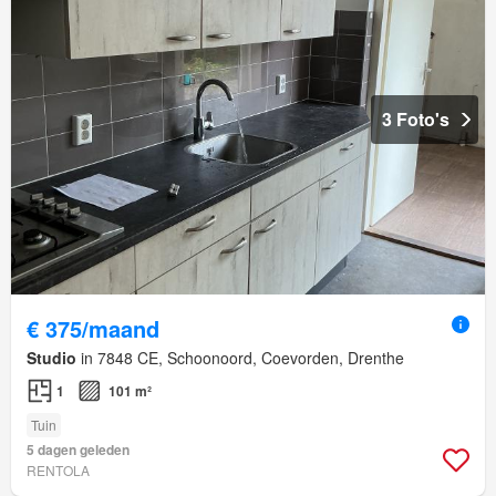
3 Foto's
€ 375/maand
Studio
in 7848 CE, Schoonoord, Coevorden, Drenthe
1
101 m²
Tuin
5 dagen geleden
RENTOLA