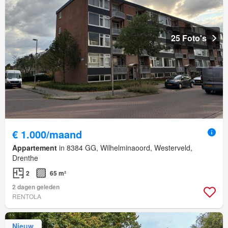
25 Foto's
€ 1.000/maand
Appartement
in 8384 GG, Wilhelminaoord, Westerveld,
Drenthe
2
65 m²
2 dagen geleden
RENTOLA
Nieuw