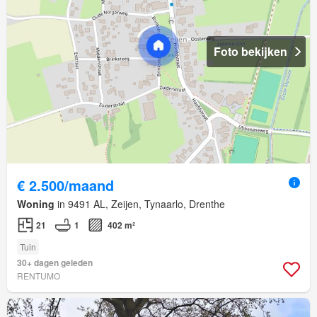
Foto bekijken
€ 2.500/maand
Woning
in 9491 AL, Zeijen, Tynaarlo, Drenthe
21
1
402 m²
Tuin
30+ dagen geleden
RENTUMO