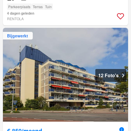
Parkeerplaats
Terras
Tuin
4 dagen geleden
RENTOLA
Bijgewerkt
12 Foto's
€ 850/maand