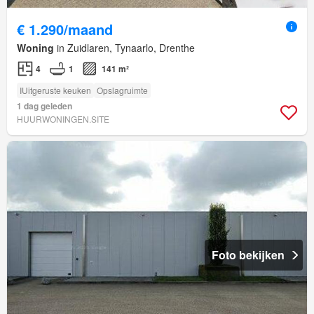
€ 1.290/maand
Woning
in Zuidlaren, Tynaarlo, Drenthe
4
1
141 m²
IUitgeruste keuken
Opslagruimte
1 dag geleden
HUURWONINGEN.SITE
Foto bekijken