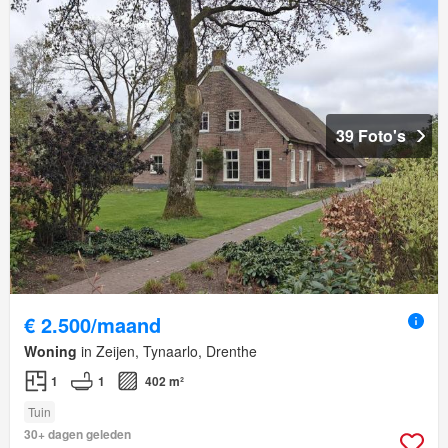
39 Foto's
€ 2.500/maand
Woning
in Zeijen, Tynaarlo, Drenthe
1
1
402 m²
Tuin
30+ dagen geleden