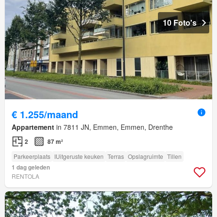
10 Foto's
€ 1.255/maand
Appartement
in 7811 JN, Emmen, Emmen, Drenthe
2
87 m²
Parkeerplaats
IUitgeruste keuken
Terras
Opslagruimte
Tillen
1 dag geleden
RENTOLA