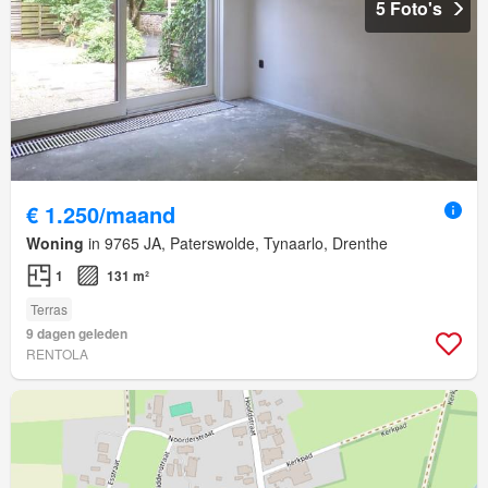
5 Foto's
€ 1.250/maand
Woning
in 9765 JA, Paterswolde, Tynaarlo, Drenthe
1
131 m²
Terras
9 dagen geleden
RENTOLA