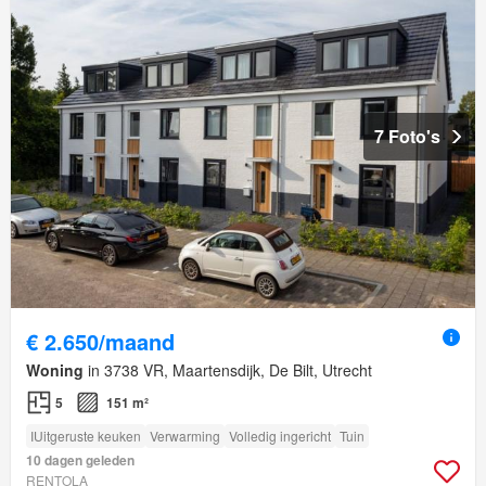
7 Foto's
€ 2.650/maand
Woning
in 3738 VR, Maartensdijk, De Bilt, Utrecht
5
151 m²
IUitgeruste keuken
Verwarming
Volledig ingericht
Tuin
10 dagen geleden
RENTOLA