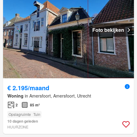
Foto bekijken
€ 2.195/maand
Woning
in Amersfoort, Amersfoort, Utrecht
2
85 m²
Opslagruimte
Tuin
10 dagen geleden
HUURZONE