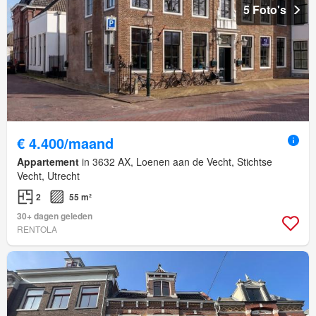
5 Foto's
€ 4.400/maand
Appartement
in 3632 AX, Loenen aan de Vecht, Stichtse
Vecht, Utrecht
2
55 m²
30+ dagen geleden
RENTOLA