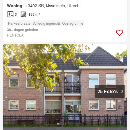
Woning
in 3402 SR, IJsselstein, Utrecht
3
155 m²
Parkeerplaats
Volledig ingericht
Opslagruimte
30+ dagen geleden
RENTOLA
25 Foto's