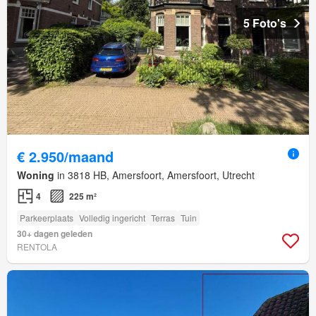
5 Foto's
€ 2.950/maand
Woning
in 3818 HB, Amersfoort, Amersfoort, Utrecht
4
225 m²
Parkeerplaats
Volledig ingericht
Terras
Tuin
30+ dagen geleden
RENTOLA