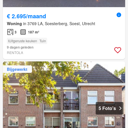
€ 2.695/maand
Woning
in 3769 LA, Soesterberg, Soest, Utrecht
3
187 m²
IUitgeruste keuken
Tuin
9 dagen geleden
RENTOLA
Bijgewerkt
5 Foto's