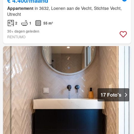
€ 4.400/maand
Appartement
in 3632, Loenen aan de Vecht, Stichtse Vecht,
Utrecht
2
1
55 m²
30+ dagen geleden
RENTUMO
17 Foto's