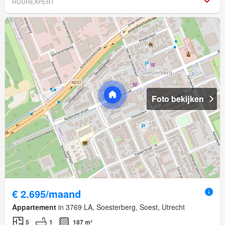
HUUREXPERT
Foto bekijken
€ 2.695/maand
Appartement
in 3769 LA, Soesterberg, Soest, Utrecht
5
1
187 m²