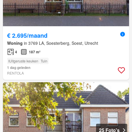
€ 2.695/maand
Woning
in 3769 LA, Soesterberg, Soest, Utrecht
4
187 m²
IUitgeruste keuken
Tuin
1 dag geleden
RENTOLA
25 Foto's