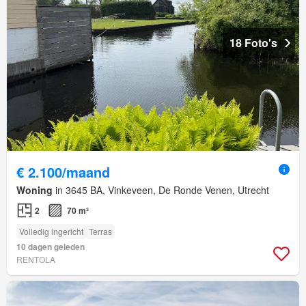
18 Foto's
€ 2.100/maand
Woning
in 3645 BA, Vinkeveen, De Ronde Venen, Utrecht
2
70 m²
Volledig ingericht
Terras
10 dagen geleden
RENTOLA