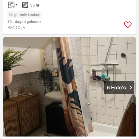
1
35 m²
IUitgeruste keuken
30+ dagen geleden
RENTOLA
6 Foto's