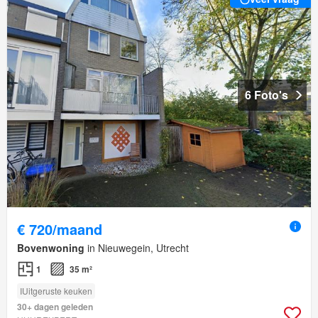
6 Foto's
€ 720/maand
Bovenwoning
in Nieuwegein, Utrecht
1
35 m²
IUitgeruste keuken
30+ dagen geleden