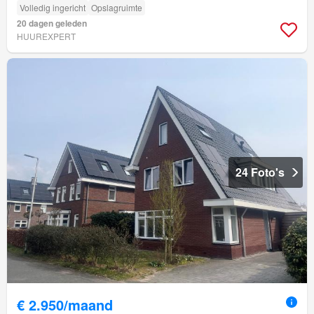
Volledig ingericht
Opslagruimte
20 dagen geleden
HUUREXPERT
24 Foto's
€ 2.950/maand