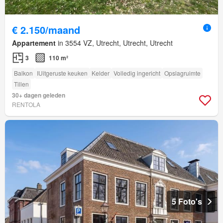
€ 2.150/maand
Appartement
in 3554 VZ, Utrecht, Utrecht, Utrecht
3
110 m²
Balkon
IUitgeruste keuken
Kelder
Volledig ingericht
Opslagruimte
Tillen
30+ dagen geleden
RENTOLA
5 Foto's