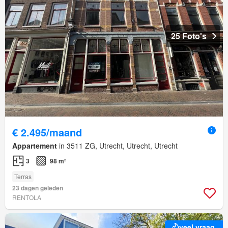
25 Foto's
€ 2.495/maand
Appartement
in 3511 ZG, Utrecht, Utrecht, Utrecht
3
98 m²
Terras
23 dagen geleden
RENTOLA
veel vraag