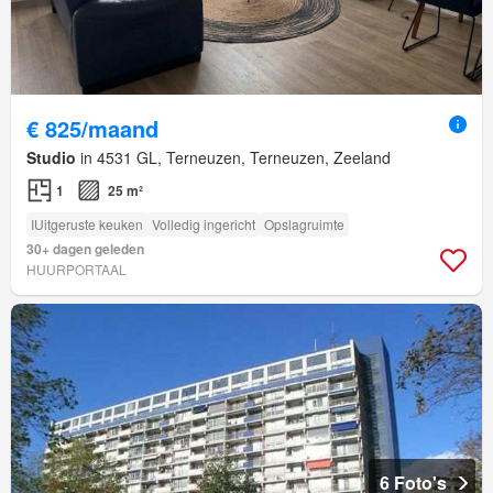
€ 825/maand
Studio
in 4531 GL, Terneuzen, Terneuzen, Zeeland
1
25 m²
IUitgeruste keuken
Volledig ingericht
Opslagruimte
30+ dagen geleden
HUURPORTAAL
6 Foto's