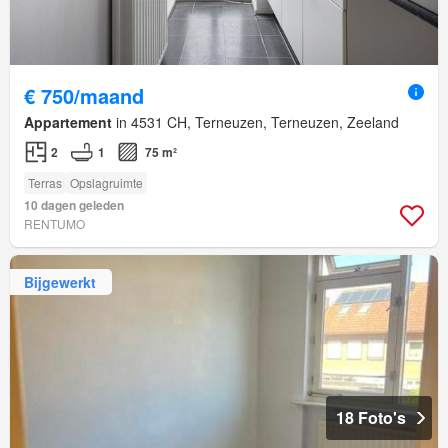
€ 750/maand
Appartement
in 4531 CH, Terneuzen, Terneuzen, Zeeland
2
1
75 m²
Terras
Opslagruimte
10 dagen geleden
RENTUMO
Bijgewerkt
18 Foto's