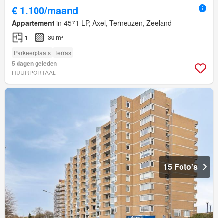
€ 1.100/maand
Appartement
in 4571 LP, Axel, Terneuzen, Zeeland
1
30 m²
Parkeerplaats
Terras
5 dagen geleden
HUURPORTAAL
15 Foto's