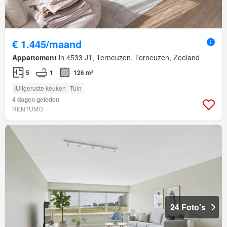
€ 1.445/maand
Appartement
in 4533 JT, Terneuzen, Terneuzen, Zeeland
5
1
126 m²
IUitgeruste keuken
Tuin
4 dagen geleden
RENTUMO
24 Foto's