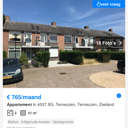
veel vraag
18 Foto's
€ 765/maand
Appartement
in 4537 XG, Terneuzen, Terneuzen, Zeeland
2
41 m²
Balkon
IUitgeruste keuken
Opslagruimte