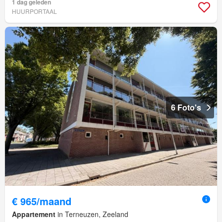
1 dag geleden
HUURPORTAAL
6 Foto's
€ 965/maand
Appartement
in Terneuzen, Zeeland