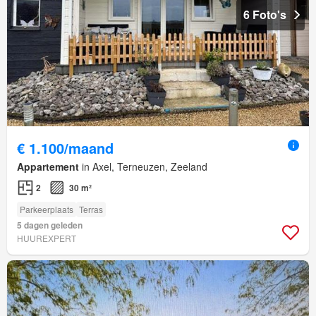
6 Foto's
€ 1.100/maand
Appartement
in Axel, Terneuzen, Zeeland
2
30 m²
Parkeerplaats
Terras
5 dagen geleden
HUUREXPERT