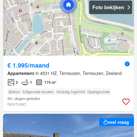
Foto bekijken
€ 1.995/maand
Appartement
in 4531 HZ, Terneuzen, Terneuzen, Zeeland
3
1
175 m²
Balkon
IUitgeruste keuken
Volledig ingericht
Opslagruimte
30+ dagen geleden
RENTUMO
veel vraag