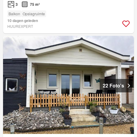
3
75 m²
Balkon
Opslagruimte
10 dagen geleden
HUUREXPERT
22 Foto's