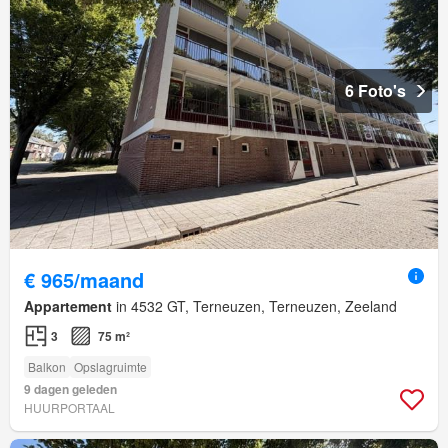
6 Foto's
€ 965/maand
Appartement
in 4532 GT, Terneuzen, Terneuzen, Zeeland
3
75 m²
Balkon
Opslagruimte
9 dagen geleden
HUURPORTAAL