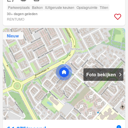
Parkeerplaats
Balkon
IUitgeruste keuken
Opslagruimte
Tillen
30+ dagen geleden
RENTUMO
Nieuw
Foto bekijken