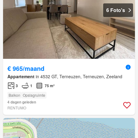
6 Foto's
€ 965/maand
Appartement
in 4532 GT, Terneuzen, Terneuzen, Zeeland
3
1
75 m²
Balkon
Opslagruimte
4 dagen geleden
RENTUMO