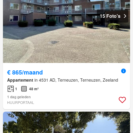
15 Foto's
€ 865/maand
Appartement
in 4531 AD, Terneuzen, Terneuzen, Zeeland
1
48 m²
1 dag geleden
HUURPORTAAL