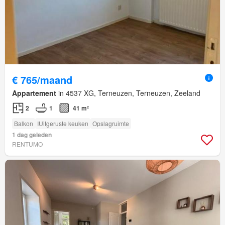
€ 765/maand
Appartement
in 4537 XG, Terneuzen, Terneuzen, Zeeland
2
1
41 m²
Balkon
IUitgeruste keuken
Opslagruimte
1 dag geleden
RENTUMO