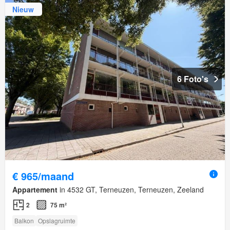
Nieuw
6 Foto's
€ 965/maand
Appartement
in 4532 GT, Terneuzen, Terneuzen, Zeeland
2
75 m²
Balkon
Opslagruimte