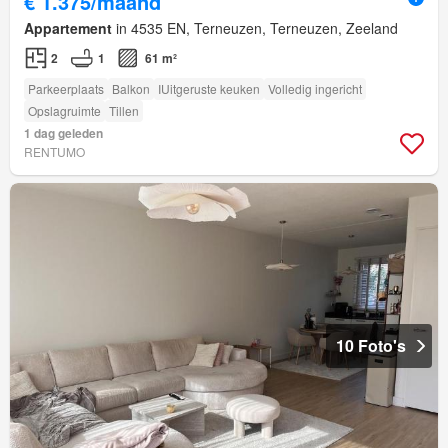
€ 1.375/maand
Appartement
in 4535 EN, Terneuzen, Terneuzen, Zeeland
2
1
61 m²
Parkeerplaats
Balkon
IUitgeruste keuken
Volledig ingericht
Opslagruimte
Tillen
1 dag geleden
RENTUMO
10 Foto's