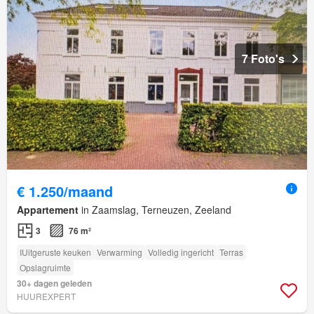
7 Foto's
€ 1.250/maand
Appartement
in Zaamslag, Terneuzen, Zeeland
3
76 m²
IUitgeruste keuken
Verwarming
Volledig ingericht
Terras
Opslagruimte
30+ dagen geleden
HUUREXPERT