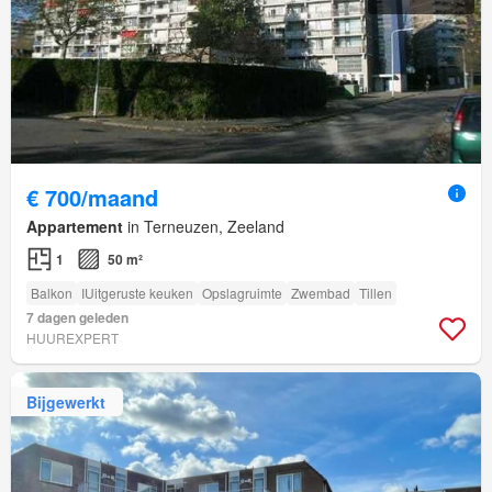
€ 700/maand
Appartement
in Terneuzen, Zeeland
1
50 m²
Balkon
IUitgeruste keuken
Opslagruimte
Zwembad
Tillen
7 dagen geleden
HUUREXPERT
Bijgewerkt