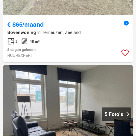
€ 865/maand
Bovenwoning
in Terneuzen, Zeeland
2
48 m²
8 dagen geleden
HUUREXPERT
5 Foto's