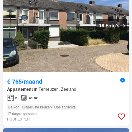
18 Foto's
€ 765/maand
Appartement
in Terneuzen, Zeeland
2
41 m²
Balkon
IUitgeruste keuken
Opslagruimte
17 dagen geleden
HUUREXPERT