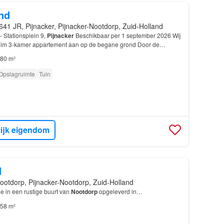
nd
641 JR, Pijnacker, Pijnacker-Nootdorp, Zuid-Holland
 Stationsplein 9,
Pijnacker
Beschikbaar per 1 september 2026 Wij
ruim 3-kamer appartement aan op de begane grond Door de
e derde verdieping geniet u van rust en pr…
80 m²
Opslagruimte
Tuin
ijk eigendom
d
ootdorp, Pijnacker-Nootdorp, Zuid-Holland
sje in een rustige buurt van
Nootdorp
opgeleverd in…
58 m²