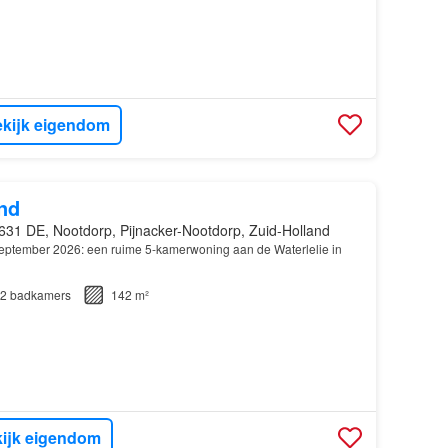
kijk eigendom
nd
631 DE, Nootdorp, Pijnacker-Nootdorp, Zuid-Holland
eptember 2026: een ruime 5-kamerwoning aan de Waterlelie in
2
badkamers
142 m²
ijk eigendom