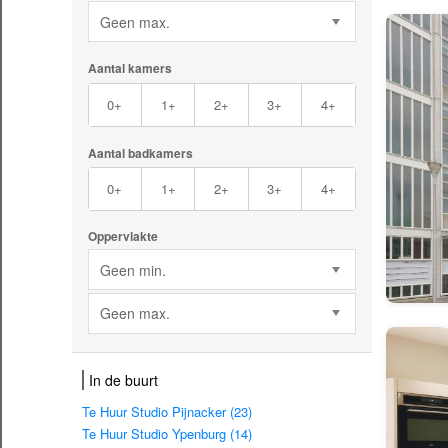
Geen max.
Aantal kamers
0+
1+
2+
3+
4+
Aantal badkamers
0+
1+
2+
3+
4+
Oppervlakte
Geen min.
Geen max.
In de buurt
Te Huur Studio Pijnacker (23)
Te Huur Studio Ypenburg (14)