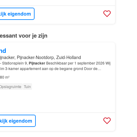
ijk eigendom
ssant voor je zijn
nd
ijnacker, Pijnacker-Nootdorp, Zuid-Holland
 Stationsplein 9,
Pijnacker
Beschikbaar per 1 september 2026 Wij
ruim 3-kamer appartement aan op de begane grond Door de
e derde verdieping geniet u van rust en pr…
80 m²
Opslagruimte
Tuin
kijk eigendom