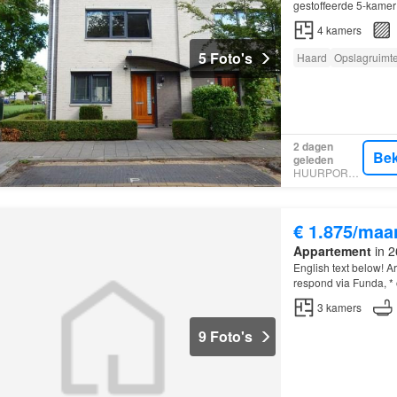
gestoffeerde 5-kamer
Delfgauw
4
kamers
5 Foto's
Haard
Opslagruimt
2 dagen
Bek
geleden
HUURPORTAAL
€ 1.875/maa
Appartement
in 2
English text below! A
respond via Funda, * o
questionnaire that you
3
kamers
9 Foto's