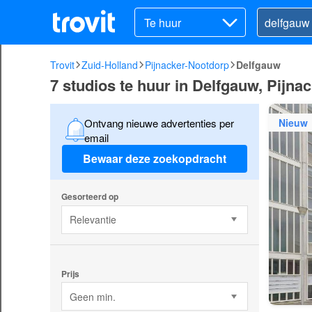
Te huur
Trovit
Zuid-Holland
Pijnacker-Nootdorp
Delfgauw
7 studios te huur in Delfgauw, Pijna
Nieuw
Ontvang nieuwe advertenties per
email
Bewaar deze zoekopdracht
Gesorteerd op
Relevantie
Prijs
Geen min.