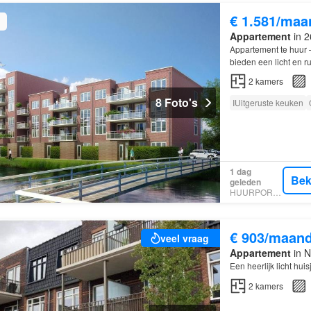
€ 1.581/maa
Appartement
in 2
Appartement te huur –
bieden een licht en 
gunstige ligging op d
2
kamers
8 Foto's
IUitgeruste keuken
1 dag
Bek
geleden
HUURPORTAAL
€ 903/maan
veel vraag
Appartement
in N
Een heerlijk licht hui
2
kamers