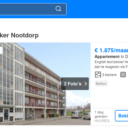
cker Nootdorp
€ 1.875/maa
Appartement
in D
English text below! H
dan te reageren via F
een vragenlijst welke 
3
kamers
2 Foto's
Balkon
1 dag
Bek
geleden
HUUREXPERT