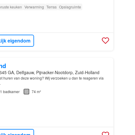
eruste keuken
Verwarming
Terras
Opslagruimte
ijk eigendom
nd
645 GA, Delfgauw, Pijnacker-Nootdorp, Zuid-Holland
het huren van deze woning? Wij verzoeken u dan te reageren via
…
1
badkamer
74 m²
ijk eigendom