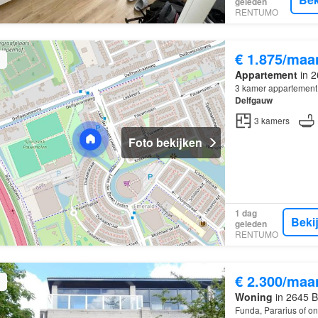
geleden
RENTUMO
€ 1.875/maa
Appartement
in 2
3 kamer appartement
Delfgauw
3
kamers
Foto bekijken
1 dag
Beki
geleden
RENTUMO
€ 2.300/maa
Woning
in 2645 B
Funda, Pararius of on