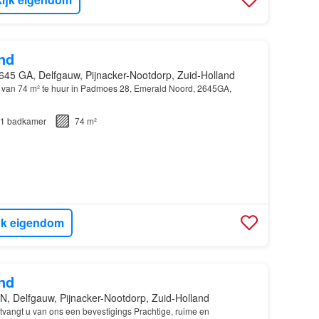
nd
645 GA, Delfgauw, Pijnacker-Nootdorp, Zuid-Holland
 van 74 m² te huur in Padmoes 28, Emerald Noord, 2645GA,
1
badkamer
74 m²
jk eigendom
nd
N, Delfgauw, Pijnacker-Nootdorp, Zuid-Holland
tvangt u van ons een bevestigings Prachtige, ruime en