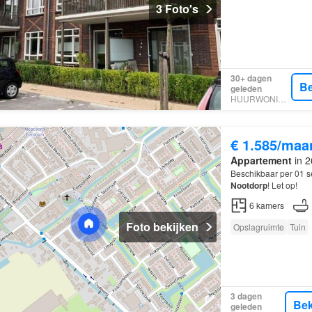
3 Foto's
30+ dagen
Be
geleden
HUURWONINGEN
€ 1.585/maa
Appartement
in 2
Beschikbaar per 01 s
Nootdorp
! Let op!
6
kamers
Foto bekijken
Opslagruimte
Tuin
3 dagen
Bek
geleden