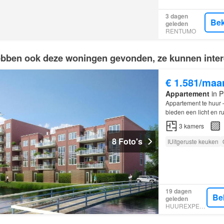
3 dagen
Bek
geleden
RENTUMO
bben ook deze woningen gevonden, ze kunnen intere
€ 1.581/maa
Appartement
in P
Appartement te huur –
bieden een licht en 
gunstige ligging op d
3
kamers
8 Foto's
IUitgeruste keuken
19 dagen
Be
geleden
HUUREXPERT