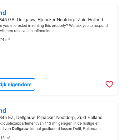
nd
645 GA, Delfgauw, Pijnacker-Nootdorp, Zuid-Holland
re you interested in renting this property? We ask you to respond
will then receive a confirmation e
74 m²
ijk eigendom
nd
645 EZ, Delfgauw, Pijnacker-Nootdorp, Zuid-Holland
kt duplexappartement van 113 m², gelegen in de rustige en
urt van
Delfgauw
, ideaal gesitueerd tussen Delft, Rotterdam
13 m²