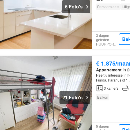
6 Foto's
Parkeerplaats
IUitg
3 dagen
Bek
geleden
HUURPORTAAL
€ 1.875/maa
Appartement
in 2
Heeft u interesse in 
Funda, Pararius of *
3
kamers
21 Foto's
Balkon
5 dagen
Bek