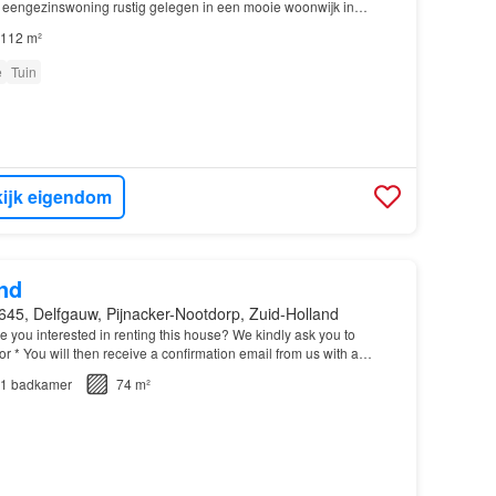
 eengezinswoning rustig gelegen in een mooie woonwijk in
112 m²
e
Tuin
ijk eigendom
nd
645, Delfgauw, Pijnacker-Nootdorp, Zuid-Holland
re you interested in renting this house? We kindly ask you to
r * You will then receive a confirmation email from us with a
 need to fill out…
1
badkamer
74 m²