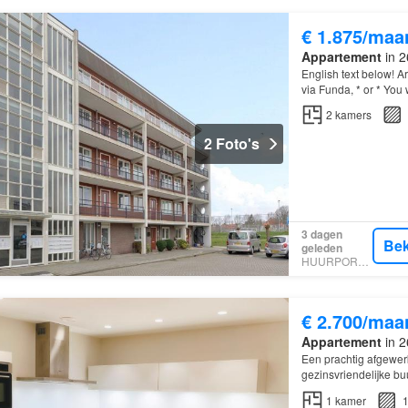
€ 1.875/maa
Appartement
in 2
English text below! A
via Funda, * or * You 
2
kamers
2 Foto's
3 dagen
Bek
geleden
HUURPORTAAL
€ 2.700/maa
Appartement
in 2
Een prachtig afgewer
gezinsvriendelijke bu
1
kamer
1