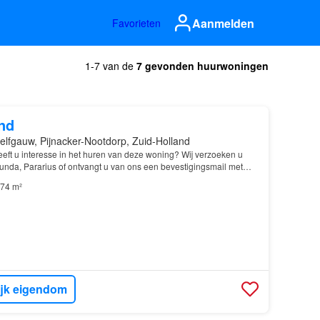
Aanmelden
Favorieten
1-7 van de
7 gevonden huurwoningen
nd
elfgauw, Pijnacker-Nootdorp, Zuid-Holland
eeft u interesse in het huren van deze woning? Wij verzoeken u
unda, Pararius of ontvangt u van ons een bevestigingsmail met
u dient in te vullen…
74 m²
ijk eigendom