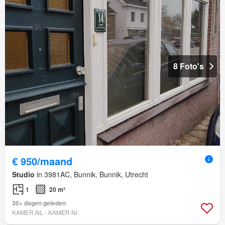
8 Foto's
€ 950/maand
Studio
in 3981AC, Bunnik, Bunnik, Utrecht
1
20 m²
30+ dagen geleden
KAMER.NL - KAMER NI