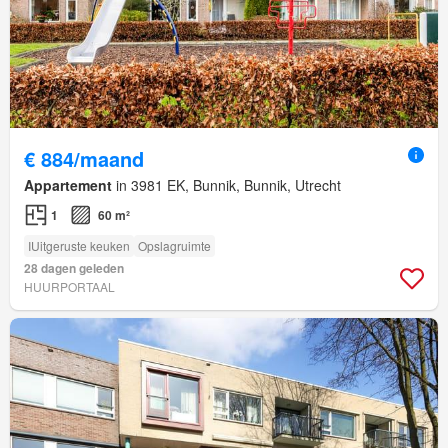
€ 884/maand
Appartement
in 3981 EK, Bunnik, Bunnik, Utrecht
1
60 m²
IUitgeruste keuken
Opslagruimte
28 dagen geleden
HUURPORTAAL