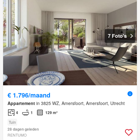
7 Foto's
€ 1.796/maand
Appartement
in 3825 WZ, Amersfoort, Amersfoort, Utrecht
4
1
129 m²
Tuin
28 dagen geleden
RENTUMO