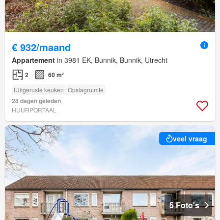
€ 932/maand
Appartement
in 3981 EK, Bunnik, Bunnik, Utrecht
2
60 m²
IUitgeruste keuken
Opslagruimte
28 dagen geleden
HUURPORTAAL
veel vraag
5 Foto's