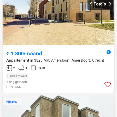
9 Foto's
€ 1.300/maand
Appartement
in 3825 MK, Amersfoort, Amersfoort, Utrecht
2
1
94 m²
Parkeerplaats
1 dag geleden
RENTUMO
Nieuw