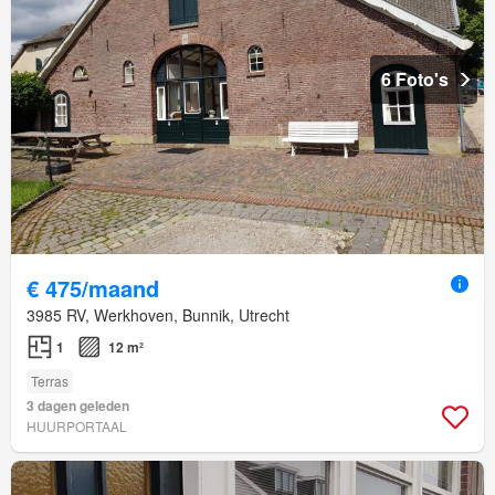
6 Foto's
€ 475/maand
3985 RV, Werkhoven, Bunnik, Utrecht
1
12 m²
Terras
3 dagen geleden
HUURPORTAAL