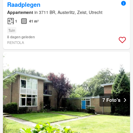
Raadplegen
Appartement
in 3711 BR, Austerlitz, Zeist, Utrecht
1
41 m²
Tuin
8 dagen geleden
RENTOLA
7 Foto's