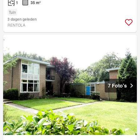
1
35 m²
Tuin
3 dagen geleden
RENTOLA
7 Foto's