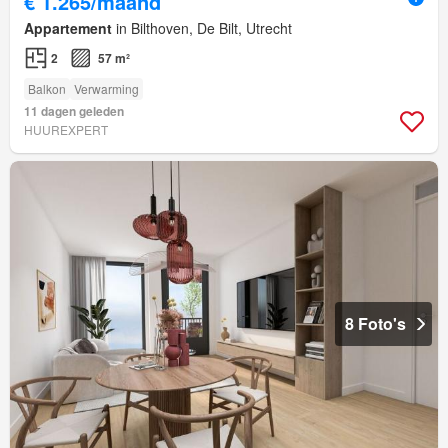
€ 1.265/maand
Appartement
in Bilthoven, De Bilt, Utrecht
2
57 m²
Balkon
Verwarming
11 dagen geleden
HUUREXPERT
8 Foto's