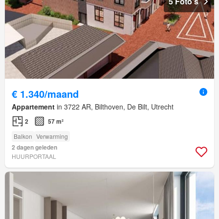
5 Foto's
€ 1.340/maand
Appartement
in 3722 AR, Bilthoven, De Bilt, Utrecht
2
57 m²
Balkon
Verwarming
2 dagen geleden
HUURPORTAAL