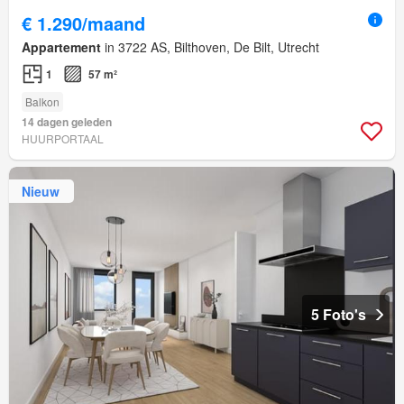
€ 1.290/maand
Appartement
in 3722 AS, Bilthoven, De Bilt, Utrecht
1
57 m²
Balkon
14 dagen geleden
HUURPORTAAL
Nieuw
5 Foto's