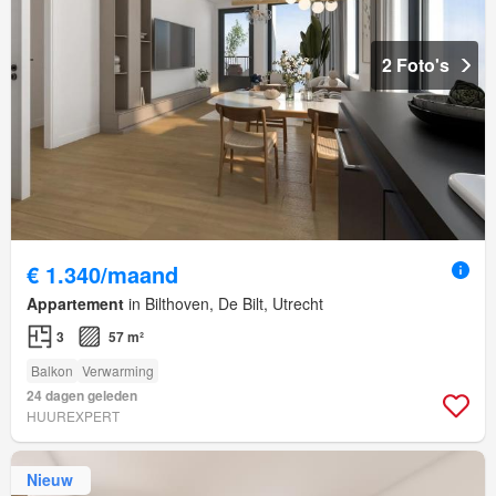
2 Foto's
€ 1.340/maand
Appartement
in Bilthoven, De Bilt, Utrecht
3
57 m²
Balkon
Verwarming
24 dagen geleden
HUUREXPERT
Nieuw