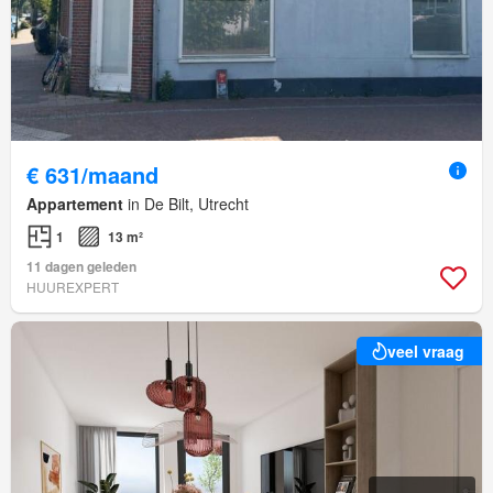
€ 631/maand
Appartement
in De Bilt, Utrecht
1
13 m²
11 dagen geleden
HUUREXPERT
veel vraag