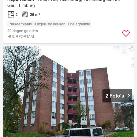
Geul, Limburg
2
26 m²
Parkeerplaats
IUitgeruste keuken
Opslagruimte
20 dagen geleden
HUURPORTAAL
2 Foto's