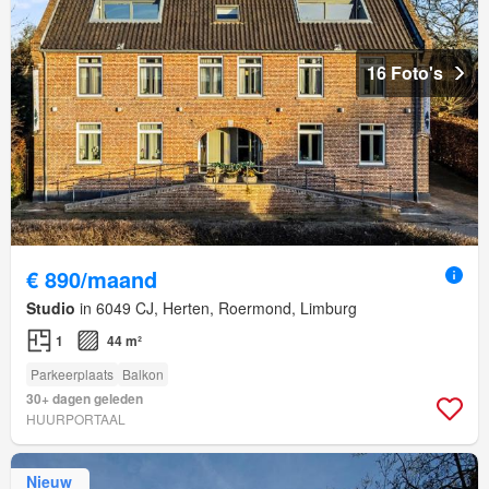
16 Foto's
€ 890/maand
Studio
in 6049 CJ, Herten, Roermond, Limburg
1
44 m²
Parkeerplaats
Balkon
30+ dagen geleden
HUURPORTAAL
Nieuw