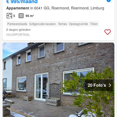
€ 995/maand
Appartement
in 6041 GG, Roermond, Roermond, Limburg
5
96 m²
Parkeerplaats
IUitgeruste keuken
Terras
Opslagruimte
Tillen
8 dagen geleden
HUURPORTAAL
20 Foto's