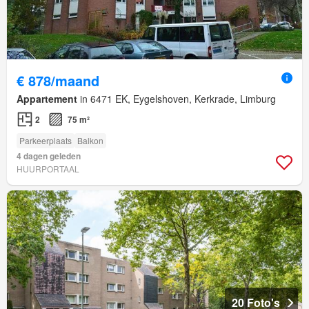
€ 878/maand
Appartement
in 6471 EK, Eygelshoven, Kerkrade, Limburg
2
75 m²
Parkeerplaats
Balkon
4 dagen geleden
HUURPORTAAL
20 Foto's