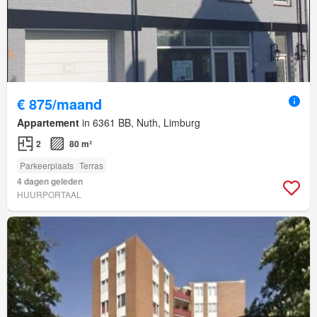
€ 875/maand
Appartement
in 6361 BB, Nuth, Limburg
2
80 m²
Parkeerplaats
Terras
4 dagen geleden
HUURPORTAAL