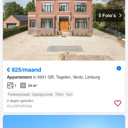
5 Foto's
€ 825/maand
Appartement
in 5931 GR, Tegelen, Venlo, Limburg
1
34 m²
Parkeerplaats
Opslagruimte
Tillen
Tuin
2 dagen geleden
HUURPORTAAL