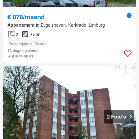
€ 878/maand
Appartement
in Eygelshoven, Kerkrade, Limburg
3
75 m²
Parkeerplaats
Balkon
13 dagen geleden
HUUREXPERT
2 Foto's