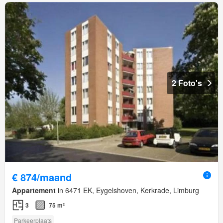
2 Foto's
€ 874/maand
Appartement
in 6471 EK, Eygelshoven, Kerkrade, Limburg
3
75 m²
Parkeerplaats