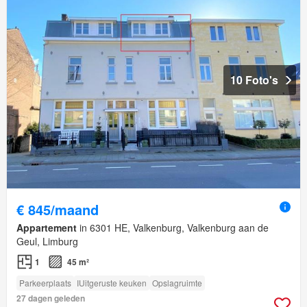
10 Foto's
€ 845/maand
Appartement
in 6301 HE, Valkenburg, Valkenburg aan de
Geul, Limburg
1
45 m²
Parkeerplaats
IUitgeruste keuken
Opslagruimte
27 dagen geleden