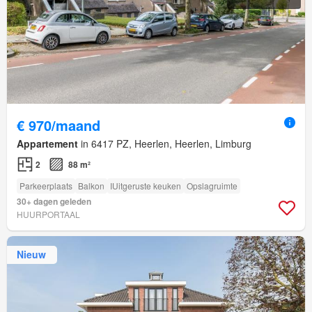
€ 970/maand
Appartement
in 6417 PZ, Heerlen, Heerlen, Limburg
2
88 m²
Parkeerplaats
Balkon
IUitgeruste keuken
Opslagruimte
30+ dagen geleden
HUURPORTAAL
Nieuw