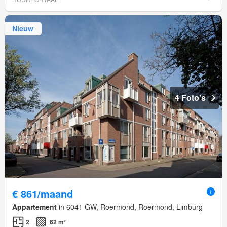
Nieuw
4 Foto's
€ 861/maand
Appartement
in 6041 GW, Roermond, Roermond, Limburg
2
62 m²