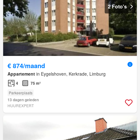
2 Foto's
€ 874/maand
Appartement
in Eygelshoven, Kerkrade, Limburg
4
75 m²
Parkeerplaats
13 dagen geleden
HUUREXPERT