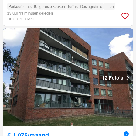
Parkeerplaats
IUitgeruste keuken
Terras
Opslagruimte
Tillen
23 uur 13 minuten geleden
HUURPORTAAL
12 Foto's
€ 1.075/maand