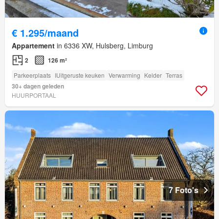
€ 1.295/maand
Appartement
in 6336 XW, Hulsberg, Limburg
2
126 m²
Parkeerplaats
IUitgeruste keuken
Verwarming
Kelder
Terras
30+ dagen geleden
HUURPORTAAL
7 Foto's