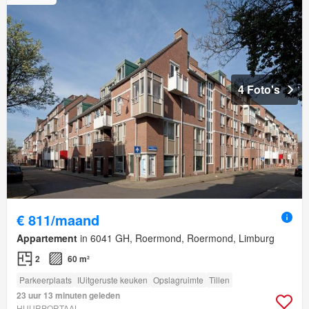
4 Foto's
€ 811/maand
Appartement
in 6041 GH, Roermond, Roermond, Limburg
2
60 m²
Parkeerplaats
IUitgeruste keuken
Opslagruimte
Tillen
23 uur 13 minuten geleden
HUURPORTAAL