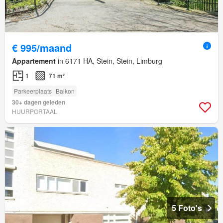
€ 995/maand
Appartement
in 6171 HA, Stein, Stein, Limburg
1
71 m²
Parkeerplaats
Balkon
30+ dagen geleden
HUURPORTAAL
5 Foto's