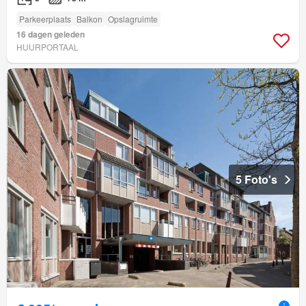
Parkeerplaats
Balkon
Opslagruimte
16 dagen geleden
HUURPORTAAL
5 Foto's