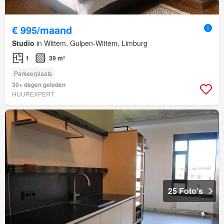
€ 995/maand
Studio
in Wittem, Gulpen-Wittem, Limburg
1
39 m²
Parkeerplaats
30+ dagen geleden
HUUREXPERT
25 Foto's