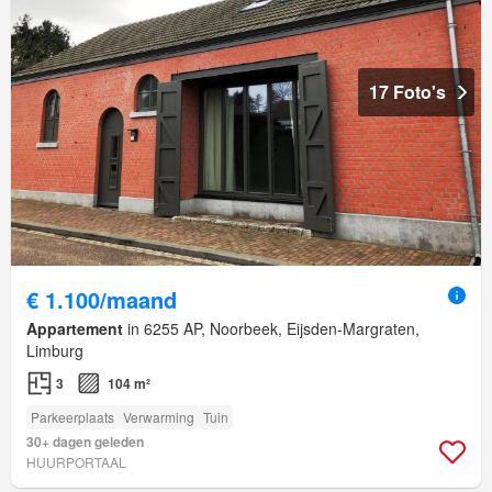
17 Foto's
€ 1.100/maand
Appartement
in 6255 AP, Noorbeek, Eijsden-Margraten,
Limburg
3
104 m²
Parkeerplaats
Verwarming
Tuin
30+ dagen geleden
HUURPORTAAL