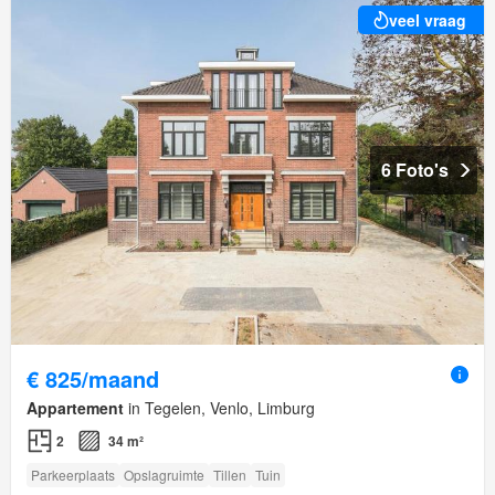
veel vraag
6 Foto's
€ 825/maand
Appartement
in Tegelen, Venlo, Limburg
2
34 m²
Parkeerplaats
Opslagruimte
Tillen
Tuin