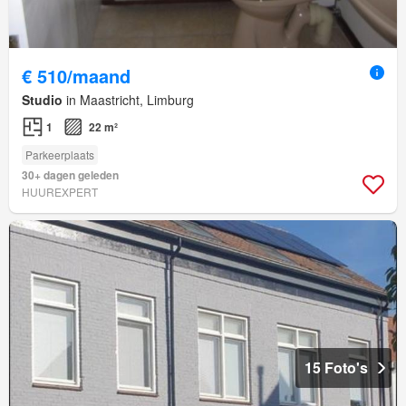
€ 510/maand
Studio
in Maastricht, Limburg
1
22 m²
Parkeerplaats
30+ dagen geleden
HUUREXPERT
15 Foto's