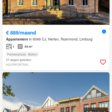
€ 889/maand
Appartement
in 6049 CJ, Herten, Roermond, Limburg
1
44 m²
Parkeerplaats
Balkon
27 dagen geleden
HUURPORTAAL