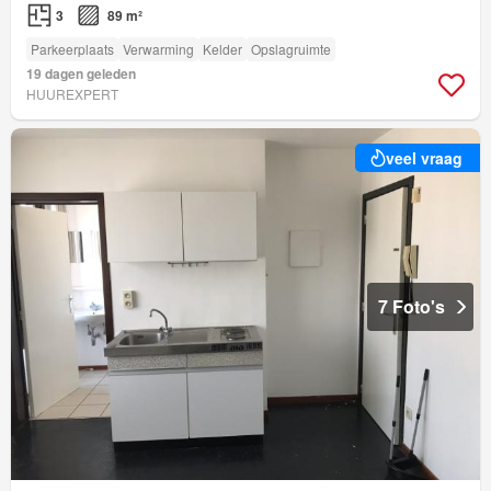
3
89 m²
Parkeerplaats
Verwarming
Kelder
Opslagruimte
19 dagen geleden
HUUREXPERT
veel vraag
7 Foto's