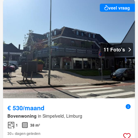
veel vraag
11 Foto's
€ 530/maand
Bovenwoning
in Simpelveld, Limburg
1
38 m²
30+ dagen geleden