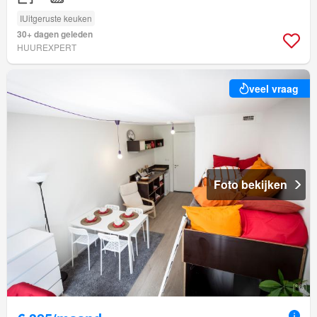
IUitgeruste keuken
30+ dagen geleden
HUUREXPERT
veel vraag
Foto bekijken