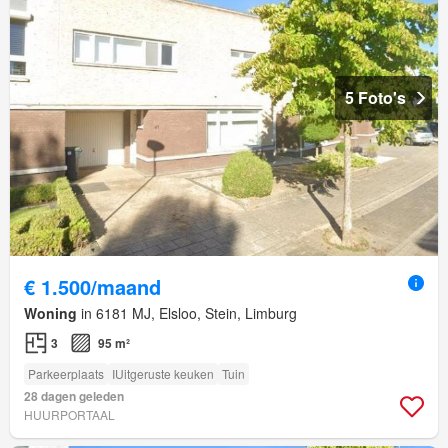
5 Foto's
€ 1.500/maand
Woning
in 6181 MJ, Elsloo, Stein, Limburg
3
95 m²
Parkeerplaats
IUitgeruste keuken
Tuin
28 dagen geleden
HUURPORTAAL