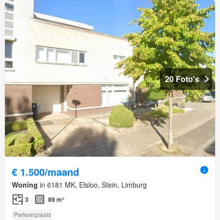
20 Foto's
€ 1.500/maand
Woning
in 6181 MK, Elsloo, Stein, Limburg
3
89 m²
Parkeerplaats