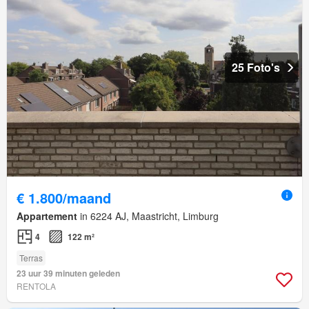
25 Foto's
€ 1.800/maand
Appartement
in 6224 AJ, Maastricht, Limburg
4
122 m²
Terras
23 uur 39 minuten geleden
RENTOLA