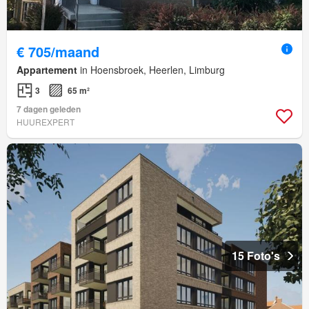
€ 705/maand
Appartement
in Hoensbroek, Heerlen, Limburg
3
65 m²
7 dagen geleden
HUUREXPERT
15 Foto's