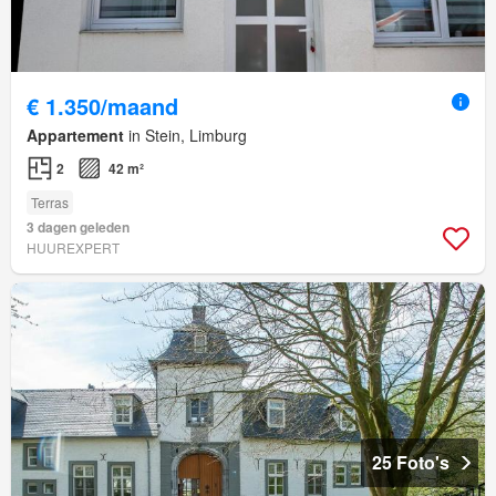
€ 1.350/maand
Appartement
in Stein, Limburg
2
42 m²
Terras
3 dagen geleden
HUUREXPERT
25 Foto's