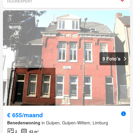
HUUREXPERT
9 Foto's
€ 655/maand
Benedenwoning
in Gulpen, Gulpen-Wittem, Limburg
2
43 m²