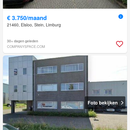
€ 3.750/maand
21460, Elsloo, Stein, Limburg
30+ dagen geleden
COMPANYSPACE.COM
Foto bekijken