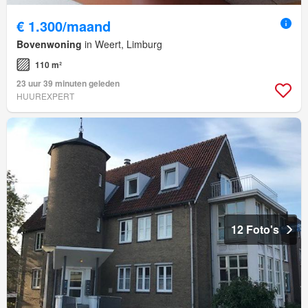
€ 1.300/maand
Bovenwoning
in Weert, Limburg
110 m²
23 uur 39 minuten geleden
HUUREXPERT
12 Foto's