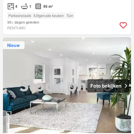
4
1
95 m²
Parkeerplaats
IUitgeruste keuken
Tuin
30+ dagen geleden
RENTUMO
Nieuw
Foto bekijken