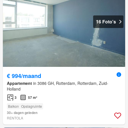
16 Foto's
€ 994/maand
Appartement
in 3086 GH, Rotterdam, Rotterdam, Zuid-
Holland
3
57 m²
Balkon
Opslagruimte
30+ dagen geleden
RENTOLA