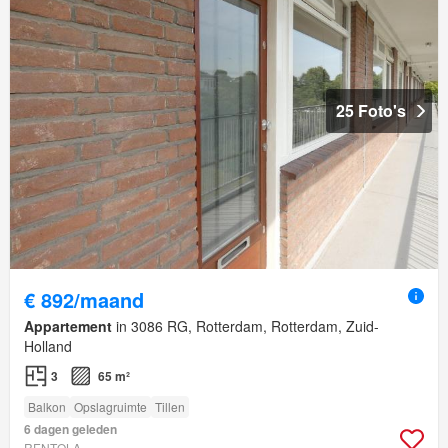
25 Foto's
€ 892/maand
Appartement
in 3086 RG, Rotterdam, Rotterdam, Zuid-
Holland
3
65 m²
Balkon
Opslagruimte
Tillen
6 dagen geleden
RENTOLA