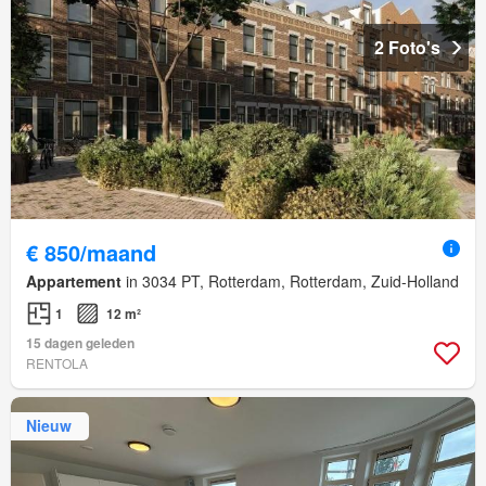
2 Foto's
€ 850/maand
Appartement
in 3034 PT, Rotterdam, Rotterdam, Zuid-Holland
1
12 m²
15 dagen geleden
RENTOLA
Nieuw