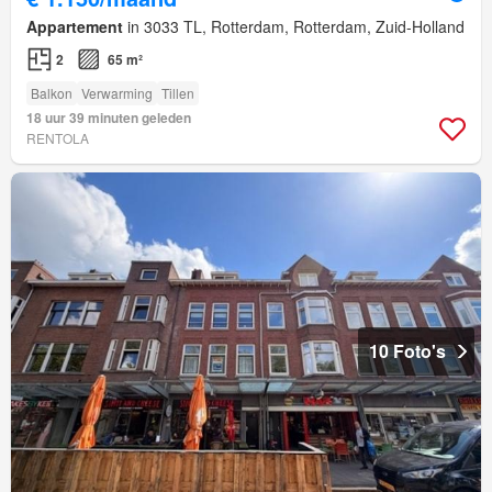
Appartement
in 3033 TL, Rotterdam, Rotterdam, Zuid-Holland
2
65 m²
Balkon
Verwarming
Tillen
18 uur 39 minuten geleden
RENTOLA
10 Foto's