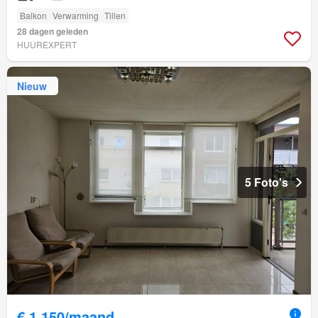
Balkon
Verwarming
Tillen
28 dagen geleden
HUUREXPERT
Nieuw
5 Foto's
€ 1.150/maand