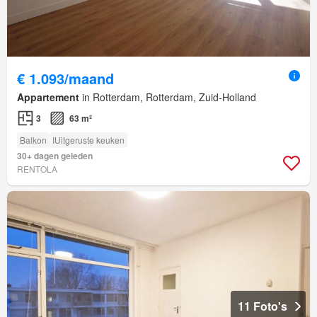
€ 1.093/maand
Appartement
in Rotterdam, Rotterdam, Zuid-Holland
3
63 m²
Balkon
IUitgeruste keuken
30+ dagen geleden
RENTOLA
11 Foto's