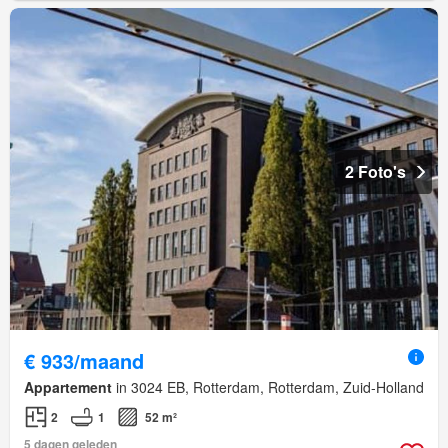
2 Foto's
€ 933/maand
Appartement
in 3024 EB, Rotterdam, Rotterdam, Zuid-Holland
2
1
52 m²
5 dagen geleden