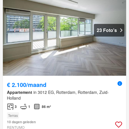
23 Foto's
€ 2.100/maand
Appartement
in 3012 EG, Rotterdam, Rotterdam, Zuid-
Holland
3
1
86 m²
Terras
10 dagen geleden
RENTUMO