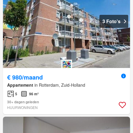
3 Foto's
€ 980/maand
Appartement
in Rotterdam, Zuid-Holland
5
96 m²
30+ dagen geleden
HUURWONINGEN