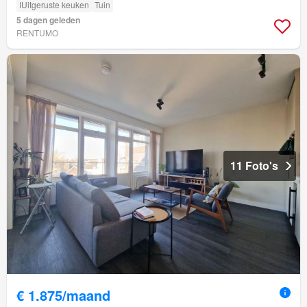
IUitgeruste keuken
Tuin
5 dagen geleden
RENTUMO
11 Foto's
€ 1.875/maand