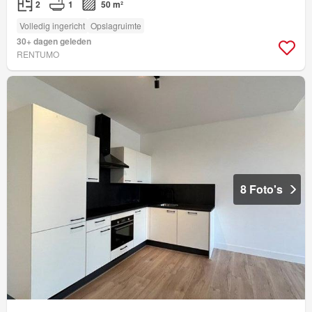
2
1
50 m²
Volledig ingericht
Opslagruimte
30+ dagen geleden
RENTUMO
8 Foto's