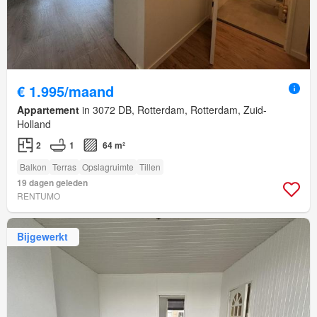
€ 1.995/maand
Appartement
in 3072 DB, Rotterdam, Rotterdam, Zuid-
Holland
2
1
64 m²
Balkon
Terras
Opslagruimte
Tillen
19 dagen geleden
RENTUMO
Bijgewerkt