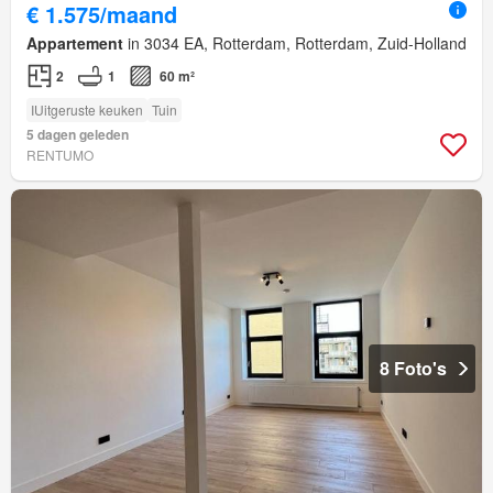
€ 1.575/maand
Appartement
in 3034 EA, Rotterdam, Rotterdam, Zuid-Holland
2
1
60 m²
IUitgeruste keuken
Tuin
5 dagen geleden
RENTUMO
8 Foto's