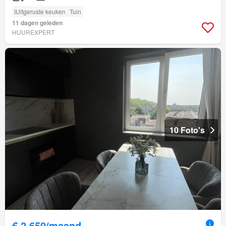
IUitgeruste keuken
Tuin
11 dagen geleden
HUUREXPERT
10 Foto's
€ 2.650/maand