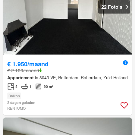
22 Foto's
€ 1.950/maand
€ 2.100/maand
Appartement
in 3043 VE, Rotterdam, Rotterdam, Zuid-Holland
4
1
90 m²
Balkon
2 dagen geleden
RENTUMO