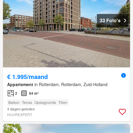
33 Foto's
€ 1.995/maand
Appartement
in Rotterdam, Rotterdam, Zuid-Holland
2
64 m²
Balkon
Terras
Opslagruimte
Tillen
4 dagen geleden
HUUREXPERT