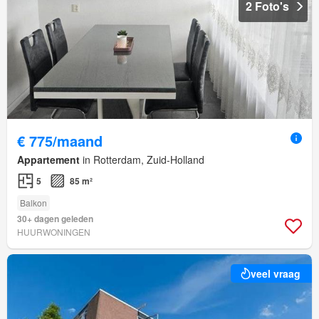
2 Foto's
€ 775/maand
Appartement
in Rotterdam, Zuid-Holland
5
85 m²
Balkon
30+ dagen geleden
HUURWONINGEN
veel vraag