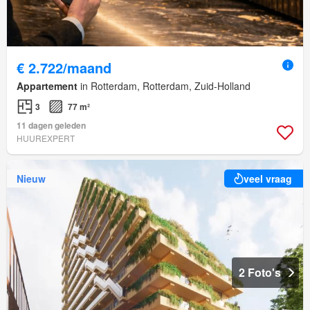
€ 2.722/maand
Appartement
in Rotterdam, Rotterdam, Zuid-Holland
3
77 m²
11 dagen geleden
HUUREXPERT
Nieuw
veel vraag
2 Foto's