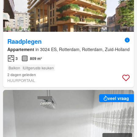
Raadplegen
Appartement
in 3024 ES, Rotterdam, Rotterdam, Zuid-Holland
3
809 m²
Balkon
IUitgeruste keuken
2 dagen geleden
HUURPORTAAL
veel vraag