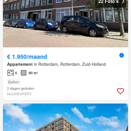
22 Foto's
€ 1.950/maand
Appartement
in Rotterdam, Rotterdam, Zuid-Holland
4
90 m²
Balkon
2 dagen geleden
HUUREXPERT