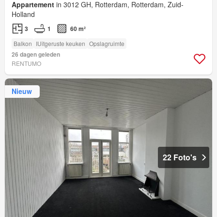
Appartement
in 3012 GH, Rotterdam, Rotterdam, Zuid-
Holland
3
1
60 m²
Balkon
IUitgeruste keuken
Opslagruimte
26 dagen geleden
RENTUMO
Nieuw
22 Foto's