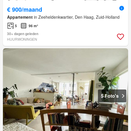
€ 900/maand
Appartement
in Zeeheldenkwartier, Den Haag, Zuid-Holland
5
96 m²
30+ dagen geleden
HUURWONINGEN
5 Foto's