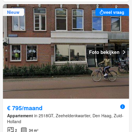
Nieuw
veel vraag
Foto bekijken
€ 795/maand
Appartement
in 2518GT, Zeeheldenkwartier, Den Haag, Zuid-
Holland
2
34 m²