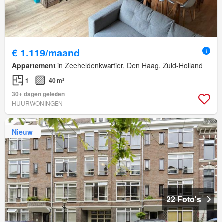
€ 1.119/maand
Appartement
in Zeeheldenkwartier, Den Haag, Zuid-Holland
1
40 m²
30+ dagen geleden
HUURWONINGEN
Nieuw
22 Foto's