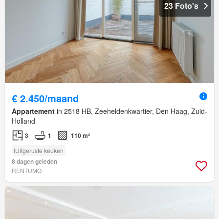
23 Foto's
€ 2.450/maand
Appartement
in 2518 HB, Zeeheldenkwartier, Den Haag, Zuid-
Holland
3
1
110 m²
IUitgeruste keuken
8 dagen geleden
RENTUMO