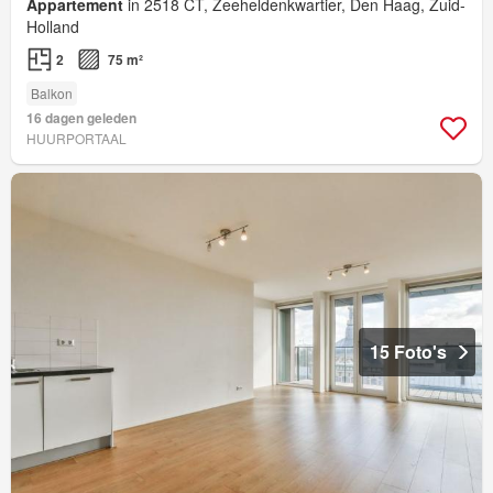
Appartement
in 2518 CT, Zeeheldenkwartier, Den Haag, Zuid-
Holland
2
75 m²
Balkon
16 dagen geleden
HUURPORTAAL
15 Foto's