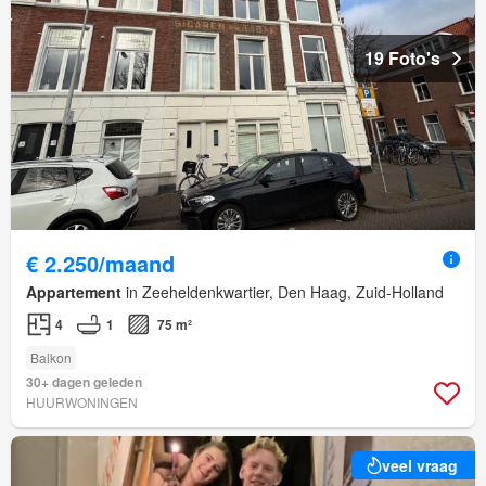
19 Foto's
€ 2.250/maand
Appartement
in Zeeheldenkwartier, Den Haag, Zuid-Holland
4
1
75 m²
Balkon
30+ dagen geleden
HUURWONINGEN
veel vraag