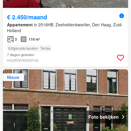
€ 2.450/maand
Appartement
in 2518HB, Zeeheldenkwartier, Den Haag, Zuid-
Holland
3
110 m²
IUitgeruste keuken
Terras
7 dagen geleden
HUIZENVINDER.NL
Nieuw
Foto bekijken