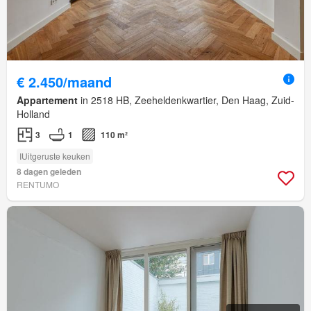
€ 2.450/maand
Appartement
in 2518 HB, Zeeheldenkwartier, Den Haag, Zuid-
Holland
3
1
110 m²
IUitgeruste keuken
8 dagen geleden
RENTUMO