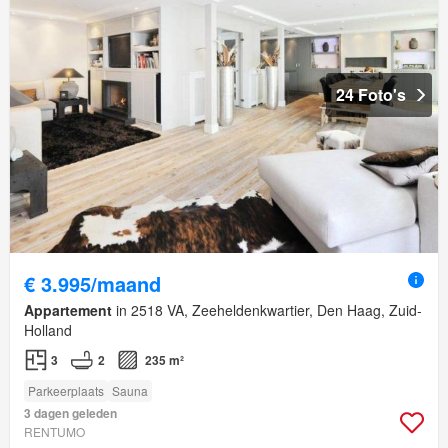
24 Foto's
€ 3.995/maand
Appartement
in 2518 VA, Zeeheldenkwartier, Den Haag, Zuid-
Holland
3
2
235 m²
Parkeerplaats
Sauna
3 dagen geleden
RENTUMO