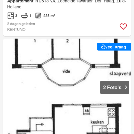
Appartement
in 2518 VA, Zeeheldenkwartier, Den Haag, Zuid-
Holland
3
1
235 m²
2 dagen geleden
RENTUMO
veel vraag
2 Foto's