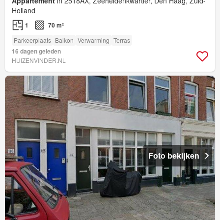
Appartement
in 2518AX, Zeeheldenkwartier, Den Haag, Zuid-
Holland
1
70 m²
Parkeerplaats
Balkon
Verwarming
Terras
16 dagen geleden
HUIZENVINDER.NL
Foto bekijken