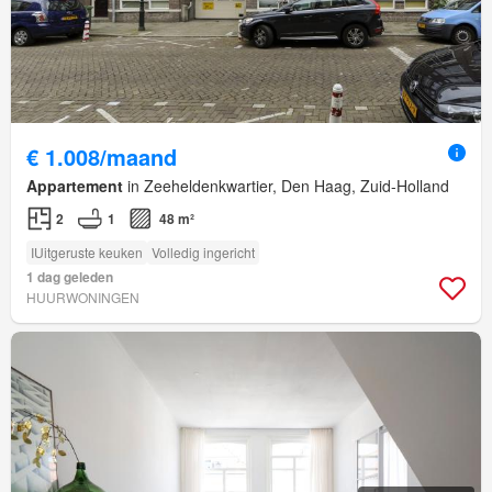
€ 1.008/maand
Appartement
in Zeeheldenkwartier, Den Haag, Zuid-Holland
2
1
48 m²
IUitgeruste keuken
Volledig ingericht
1 dag geleden
HUURWONINGEN