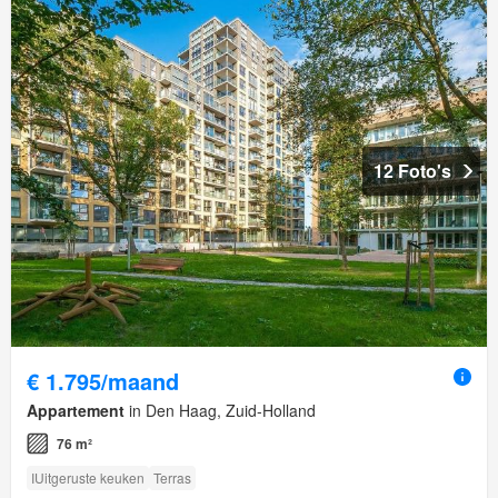
12 Foto's
€ 1.795/maand
Appartement
in Den Haag, Zuid-Holland
76 m²
IUitgeruste keuken
Terras