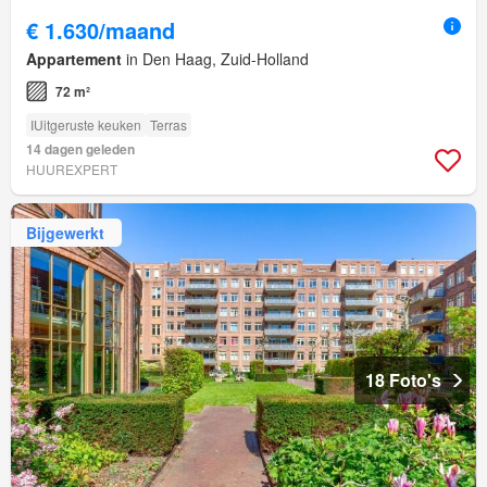
€ 1.630/maand
Appartement
in Den Haag, Zuid-Holland
72 m²
IUitgeruste keuken
Terras
14 dagen geleden
HUUREXPERT
Bijgewerkt
18 Foto's