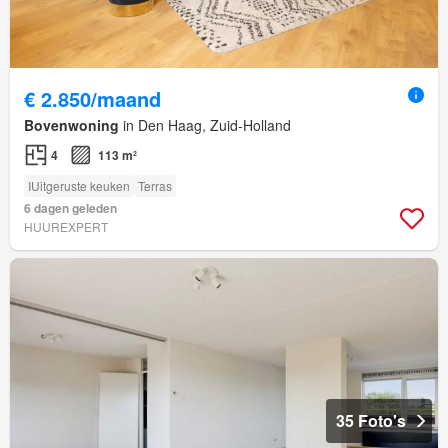
€ 2.850/maand
Bovenwoning
in Den Haag, Zuid-Holland
4
113 m²
IUitgeruste keuken
Terras
6 dagen geleden
HUUREXPERT
35 Foto's