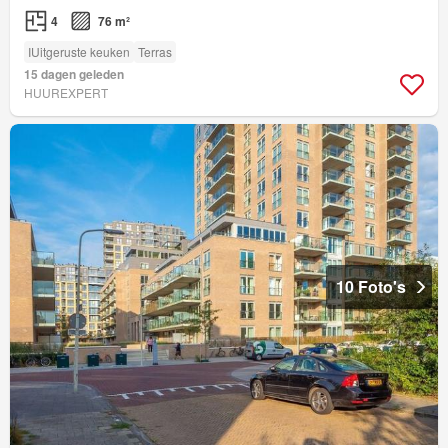
4
76 m²
IUitgeruste keuken
Terras
15 dagen geleden
HUUREXPERT
10 Foto's