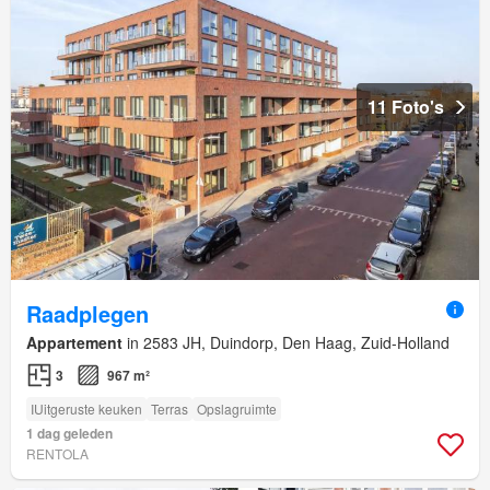
11 Foto's
Raadplegen
Appartement
in 2583 JH, Duindorp, Den Haag, Zuid-Holland
3
967 m²
IUitgeruste keuken
Terras
Opslagruimte
1 dag geleden
RENTOLA