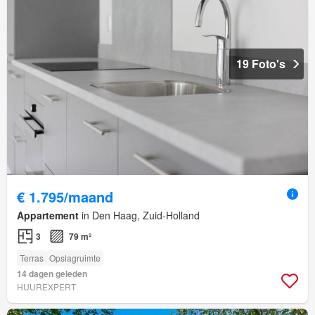
19 Foto's
€ 1.795/maand
Appartement
in Den Haag, Zuid-Holland
3
79 m²
Terras
Opslagruimte
14 dagen geleden
HUUREXPERT