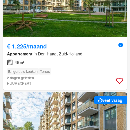
€ 1.225/maand
Appartement
in Den Haag, Zuid-Holland
46 m²
IUitgeruste keuken
Terras
2 dagen geleden
HUUREXPERT
veel vraag