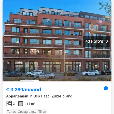
43 Foto's
€ 3.380/maand
Appartement
in Den Haag, Zuid-Holland
3
114 m²
Terras
Opslagruimte
Tillen