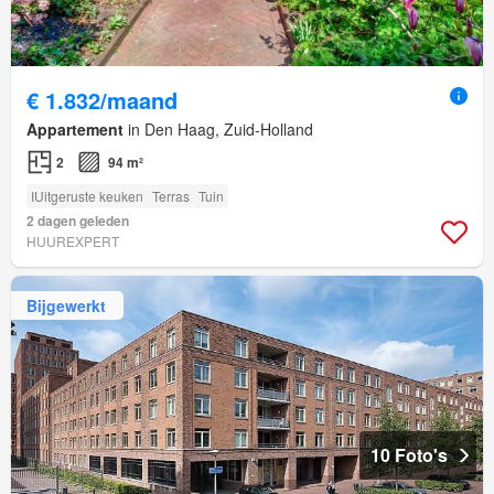
€ 1.832/maand
Appartement
in Den Haag, Zuid-Holland
2
94 m²
IUitgeruste keuken
Terras
Tuin
2 dagen geleden
HUUREXPERT
Bijgewerkt
10 Foto's