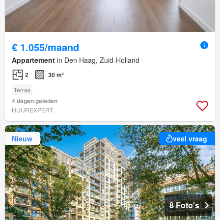
€ 1.055/maand
Appartement
in Den Haag, Zuid-Holland
2
30 m²
Terras
4 dagen geleden
HUUREXPERT
Nieuw
veel vraag
8 Foto's