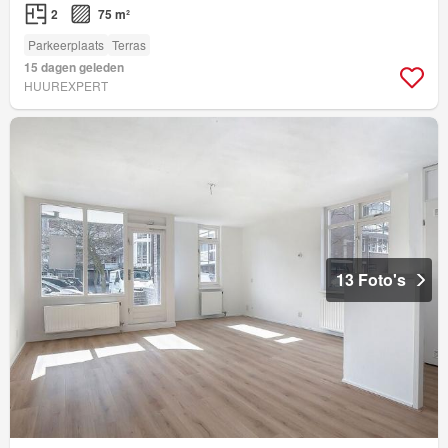
2
75 m²
Parkeerplaats
Terras
15 dagen geleden
HUUREXPERT
13 Foto's