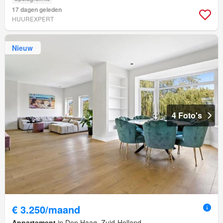
17 dagen geleden
HUUREXPERT
Nieuw
4 Foto's
€ 3.250/maand
Appartement
in Den Haag, Zuid-Holland