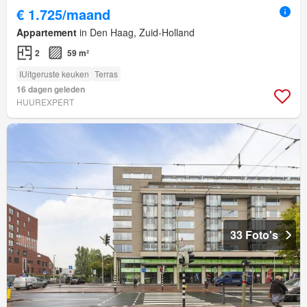
€ 1.725/maand
Appartement
in Den Haag, Zuid-Holland
2
59 m²
IUitgeruste keuken
Terras
16 dagen geleden
HUUREXPERT
33 Foto's