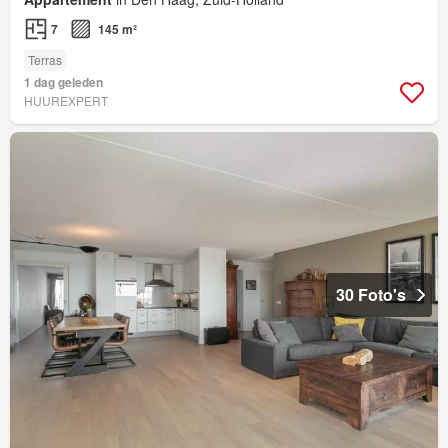
7
145 m²
Terras
1 dag geleden
HUUREXPERT
30 Foto's