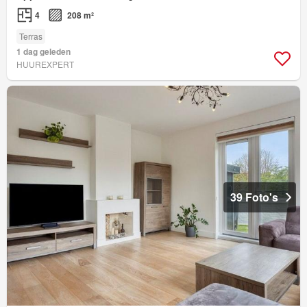
4
208 m²
Terras
1 dag geleden
HUUREXPERT
39 Foto's