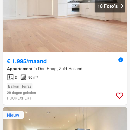
18 Foto's
€ 1.995/maand
Appartement
in Den Haag, Zuid-Holland
2
80 m²
Balkon
Terras
29 dagen geleden
HUUREXPERT
Nieuw