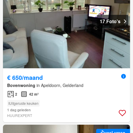
17 Foto's
€ 650/maand
Bovenwoning
in Apeldoorn, Gelderland
2
42 m²
IUitgeruste keuken
1 dag geleden
HUUREXPERT
veel vraag