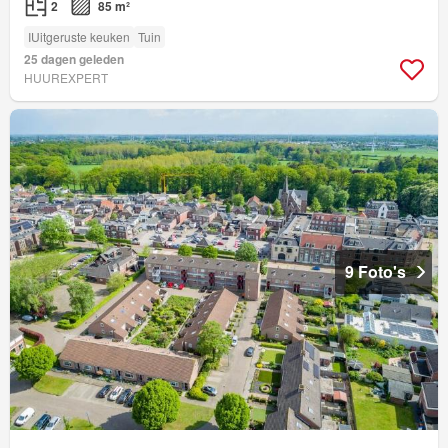
2
85 m²
IUitgeruste keuken
Tuin
25 dagen geleden
HUUREXPERT
9 Foto's