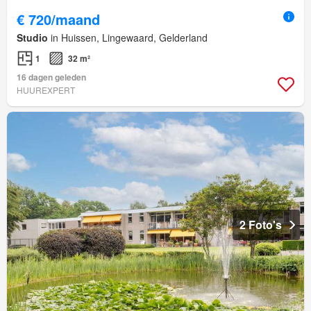
€ 720/maand
Studio
in Huissen, Lingewaard, Gelderland
1
32 m²
16 dagen geleden
HUUREXPERT
2 Foto's