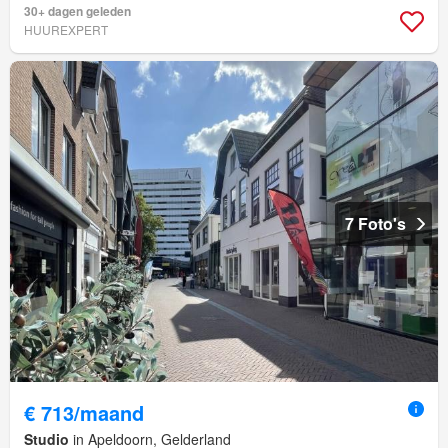
30+ dagen geleden
HUUREXPERT
7 Foto's
€ 713/maand
Studio
in Apeldoorn, Gelderland