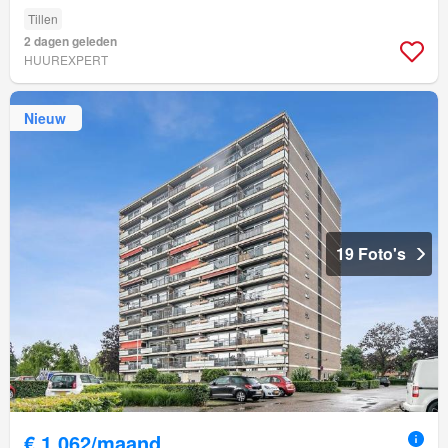
Tillen
2 dagen geleden
HUUREXPERT
Nieuw
19 Foto's
€ 1.062/maand