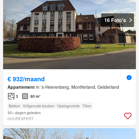
16 Foto's
€ 932/maand
Appartement
in 's-Heerenberg, Montferland, Gelderland
3
60 m²
Balkon
IUitgeruste keuken
Opslagruimte
Tillen
30+ dagen geleden
HUUREXPERT