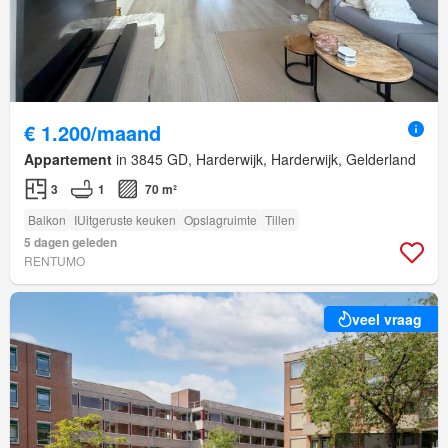
€ 1.200/maand
Appartement
in 3845 GD, Harderwijk, Harderwijk, Gelderland
3
1
70 m²
Balkon
IUitgeruste keuken
Opslagruimte
Tillen
5 dagen geleden
RENTUMO
veel vraag