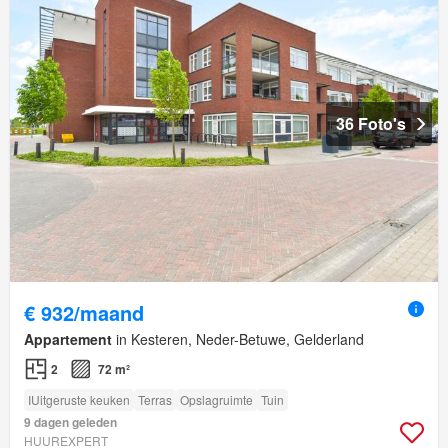
36 Foto's
€ 932/maand
Appartement
in Kesteren, Neder-Betuwe, Gelderland
2
72 m²
IUitgeruste keuken
Terras
Opslagruimte
Tuin
9 dagen geleden
HUUREXPERT