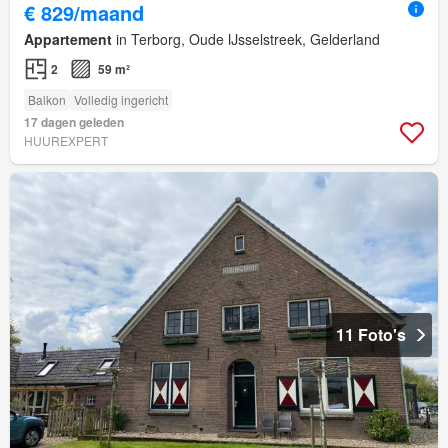
€ 829/maand
Appartement
in Terborg, Oude IJsselstreek, Gelderland
2
59 m²
Balkon
Volledig ingericht
17 dagen geleden
HUUREXPERT
11 Foto's