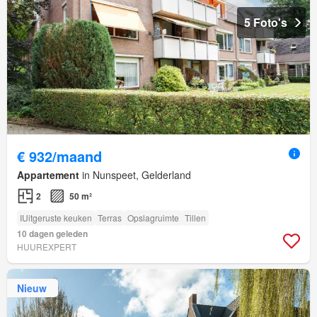
5 Foto's
€ 932/maand
Appartement
in Nunspeet, Gelderland
2
50 m²
IUitgeruste keuken
Terras
Opslagruimte
Tillen
10 dagen geleden
HUUREXPERT
Nieuw