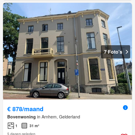
7 Foto's
€ 878/maand
Bovenwoning
in Arnhem, Gelderland
1
31 m²
5 dagen geleden