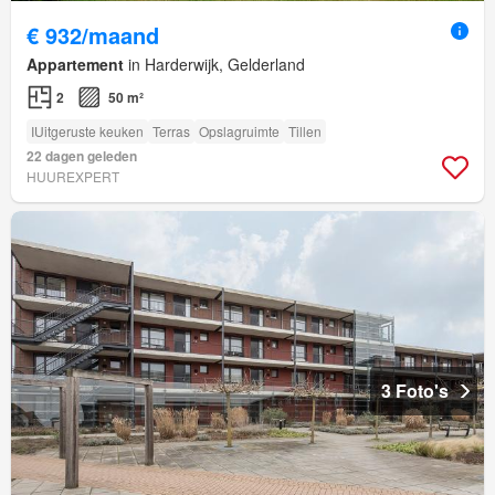
€ 932/maand
Appartement
in Harderwijk, Gelderland
2
50 m²
IUitgeruste keuken
Terras
Opslagruimte
Tillen
22 dagen geleden
HUUREXPERT
3 Foto's