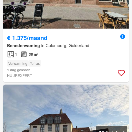
€ 1.375/maand
Benedenwoning
in Culemborg, Gelderland
1
38 m²
Verwarming
Terras
1 dag geleden
HUUREXPERT