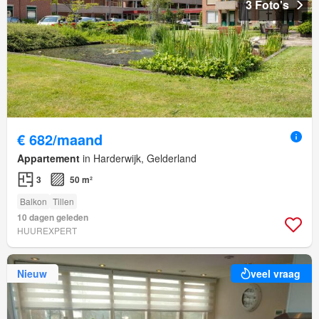
3 Foto's
€ 682/maand
Appartement
in Harderwijk, Gelderland
3
50 m²
Balkon
Tillen
10 dagen geleden
HUUREXPERT
Nieuw
veel vraag