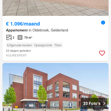
€ 1.096/maand
Appartement
in Oldebroek, Gelderland
2
79 m²
IUitgeruste keuken
Opslagruimte
Tillen
22 dagen geleden
HUUREXPERT
33 Foto's