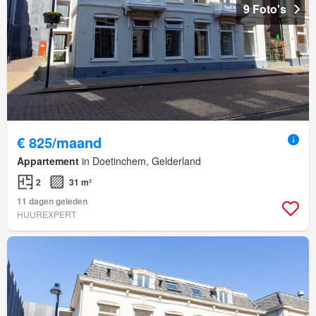
9 Foto's
€ 825/maand
Appartement
in Doetinchem, Gelderland
2
31 m²
11 dagen geleden
HUUREXPERT