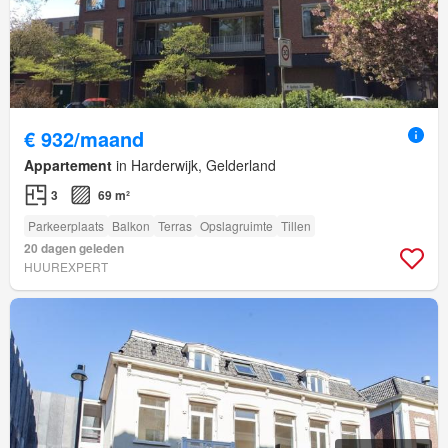
€ 932/maand
Appartement
in Harderwijk, Gelderland
3
69 m²
Parkeerplaats
Balkon
Terras
Opslagruimte
Tillen
20 dagen geleden
HUUREXPERT