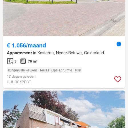
€ 1.056/maand
Appartement
in Kesteren, Neder-Betuwe, Gelderland
3
76 m²
IUitgeruste keuken
Terras
Opslagruimte
Tuin
17 dagen geleden
HUUREXPERT