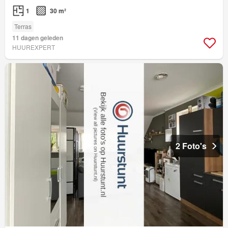
1
30 m²
Terras
11 dagen geleden
HUUREXPERT
2 Foto's