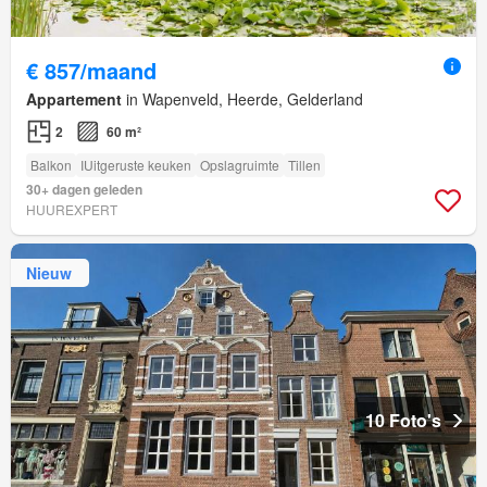
€ 857/maand
Appartement
in Wapenveld, Heerde, Gelderland
2
60 m²
Balkon
IUitgeruste keuken
Opslagruimte
Tillen
30+ dagen geleden
HUUREXPERT
Nieuw
10 Foto's