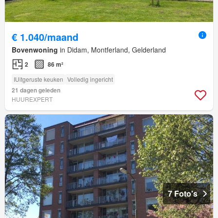
€ 1.040/maand
Bovenwoning
in Didam, Montferland, Gelderland
2
86 m²
IUitgeruste keuken
Volledig ingericht
21 dagen geleden
HUUREXPERT
7 Foto's