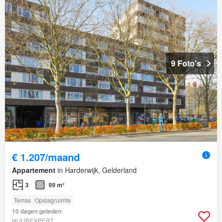
9 Foto's
€ 1.207/maand
Appartement
in Harderwijk, Gelderland
3
99 m²
Terras
Opslagruimte
10 dagen geleden
HUUREXPERT