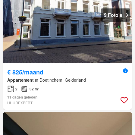
9 Foto's
€ 825/maand
Appartement
in Doetinchem, Gelderland
2
32 m²
11 dagen geleden
HUUREXPERT