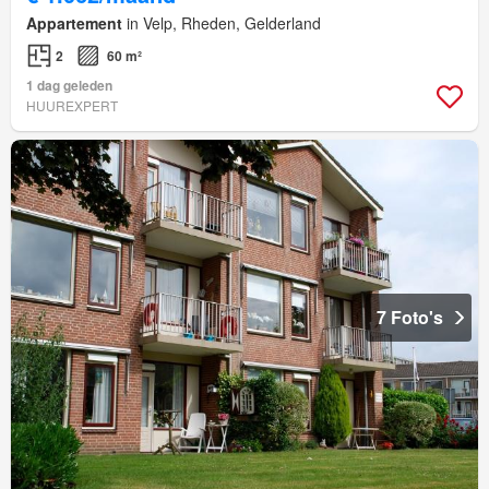
Appartement
in Velp, Rheden, Gelderland
2
60 m²
1 dag geleden
HUUREXPERT
7 Foto's