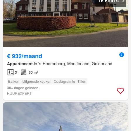
16 Foto's
€ 932/maand
Appartement
in 's-Heerenberg, Montferland, Gelderland
3
60 m²
Balkon
IUitgeruste keuken
Opslagruimte
Tillen
30+ dagen geleden
HUUREXPERT