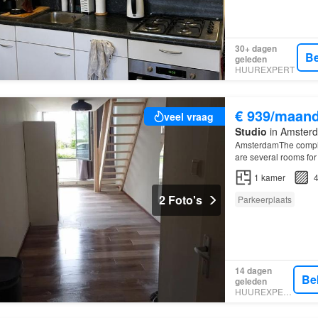
30+ dagen
Be
geleden
HUUREXPERT
€ 939/maan
veel vraag
Studio
in Amsterd
AmsterdamThe complex
are several rooms for
1
kamer
4
2 Foto's
Parkeerplaats
14 dagen
Be
geleden
HUUREXPERT