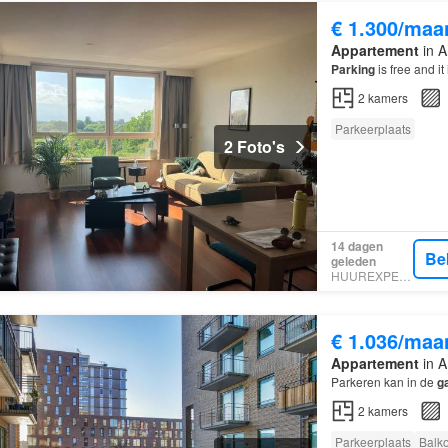
€ 1.300/maa
Appartement
in A
Parking
is free and it
2
kamers
Parkeerplaats
2 Foto's
14 dagen
Be
geleden
HUUREXPERT
€ 1.036/maa
Appartement
in A
Parkeren kan in de
g
2
kamers
Parkeerplaats
Balk