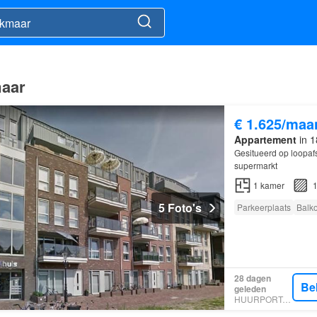
maar
€ 1.625/maa
Appartement
in 1
Gesitueerd op loopaf
supermarkt
1
kamer
1
5 Foto's
Parkeerplaats
Balk
28 dagen
Be
geleden
HUURPORTAAL