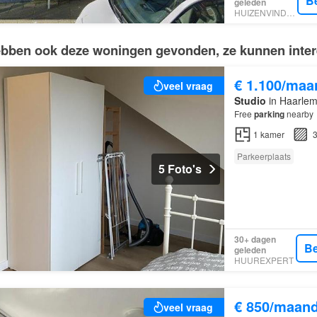
B
geleden
HUIZENVINDER.NL
bben ook deze woningen gevonden, ze kunnen intere
€ 1.100/maa
veel vraag
Studio
in Haarlem
Free
parking
nearby
1
kamer
3
Parkeerplaats
5 Foto's
30+ dagen
Be
geleden
HUUREXPERT
€ 850/maan
veel vraag