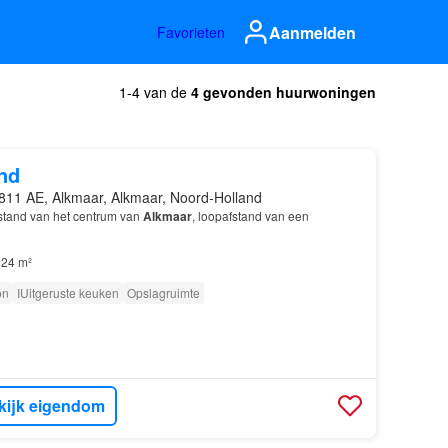
Aanmelden
Favorieten
1-4 van de
4 gevonden huurwoningen
nd
811 AE, Alkmaar, Alkmaar, Noord-Holland
stand van het centrum van
Alkmaar
, loopafstand van een
24 m²
on
IUitgeruste keuken
Opslagruimte
kijk eigendom