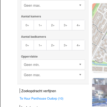
Geen max.
Aantal kamers
0+
1+
2+
3+
4+
Aantal badkamers
0+
1+
2+
3+
4+
Oppervlakte
Geen min.
Geen max.
Zoekopdracht verfijnen
Te Huur Penthouse Oudorp (10)