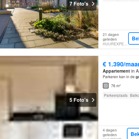
7 Foto's
21 dagen
Be
geleden
HUUREXPERT
€ 1.390/maa
Appartement
in A
Parkeren kan in de
g
76 m²
Parkeerplaats
Balk
5 Foto's
4 dagen
Bek
geleden