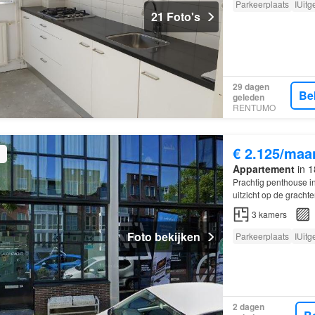
Parkeerplaats
IUitg
21 Foto's
29 dagen
Be
geleden
RENTUMO
€ 2.125/maa
Appartement
in 1
Prachtig penthouse i
uitzicht op de grach
3
kamers
Foto bekijken
Parkeerplaats
IUitg
2 dagen