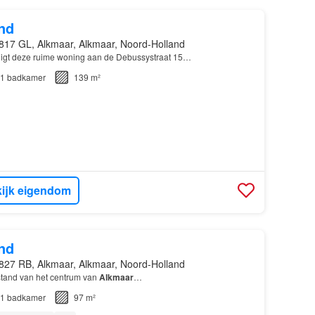
nd
817 GL, Alkmaar, Alkmaar, Noord-Holland
ligt deze ruime woning aan de Debussystraat 15…
1
badkamer
139 m²
ijk eigendom
nd
827 RB, Alkmaar, Alkmaar, Noord-Holland
fstand van het centrum van
Alkmaar
…
1
badkamer
97 m²