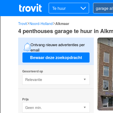
Te huur
Trovit
Noord-Holland
Alkmaar
4 penthouses garage te huur in Alk
Ontvang nieuwe advertenties per
email
Bewaar deze zoekopdracht
Gesorteerd op
Relevantie
Prijs
Geen min.