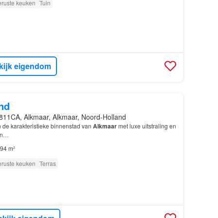
eruste keuken
Tuin
kijk eigendom
nd
811CA, Alkmaar, Alkmaar, Noord-Holland
n de karakteristieke binnenstad van
Alkmaar
met luxe uitstraling en
ten…
94 m²
eruste keuken
Terras