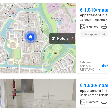
€ 1.810/maa
Appartement
in 1
Gelegen in
Alkmaar
6
kamers
Parkeerplaats
Tuin
21 Foto's
8 dagen
Bek
geleden
RENTUMO
€ 1.530/maa
Appartement
in 1
Gesitueerd op fietsa
6
kamers