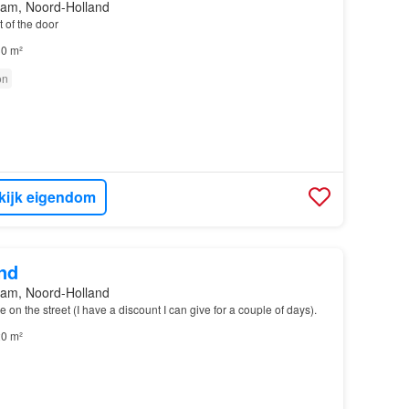
am, Noord-Holland
t of the door
0 m²
on
kijk eigendom
nd
am, Noord-Holland
e on the street (I have a discount I can give for a couple of days).
0 m²