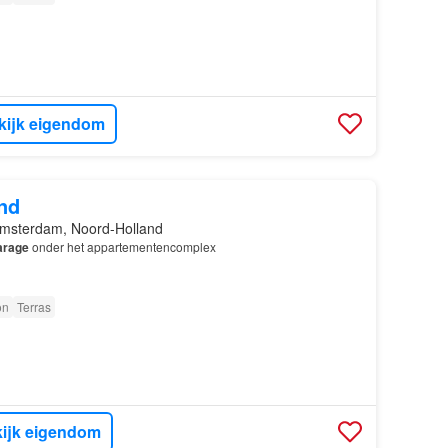
kijk eigendom
nd
msterdam, Noord-Holland
arage
onder het appartementencomplex
on
Terras
ijk eigendom