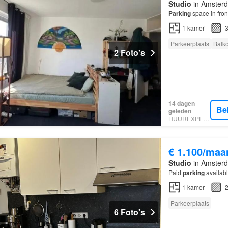
Studio
in Amsterd
Parking
space in fron
1
kamer
3
Parkeerplaats
Balk
2 Foto's
14 dagen
Be
geleden
HUUREXPERT
€ 1.100/maa
Studio
in Amsterd
Paid
parking
availabl
1
kamer
2
Parkeerplaats
6 Foto's