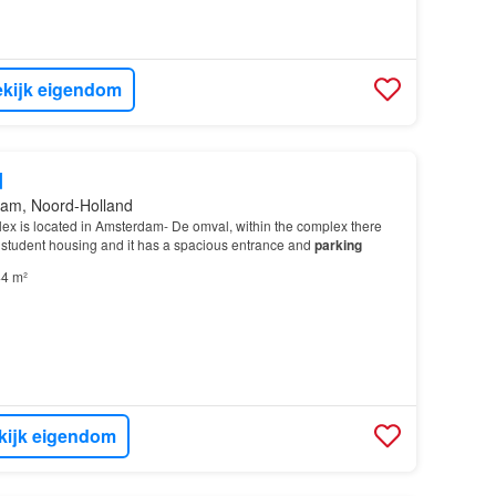
kijk eigendom
d
am, Noord-Holland
 is located in Amsterdam- De omval, within the complex there
 student housing and it has a spacious entrance and
parking
4 m²
kijk eigendom