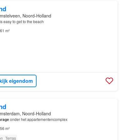
nd
mstelveen, Noord-Holland
 is easy to get to the beach
61 m²
kijk eigendom
nd
msterdam, Noord-Holland
arage
onder het appartementencomplex
56 m²
on
Terras