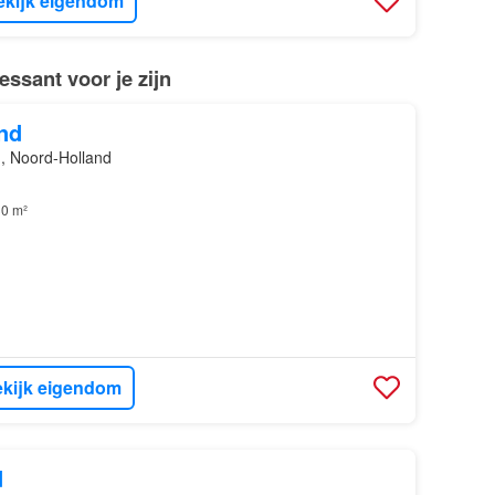
ekijk eigendom
ssant voor je zijn
nd
, Noord-Holland
0 m²
kijk eigendom
d