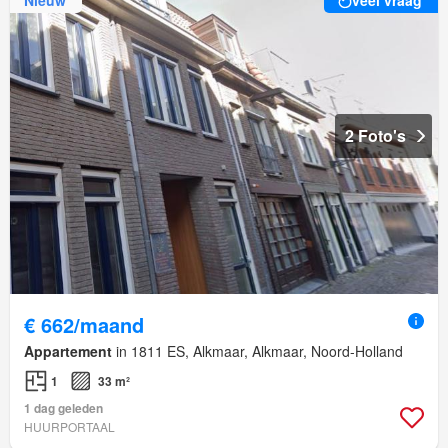
veel vraag
2 Foto's
€ 662/maand
Appartement
in 1811 ES, Alkmaar, Alkmaar, Noord-Holland
1
33 m²
1 dag geleden
HUURPORTAAL