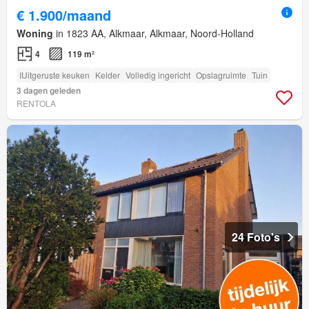
€ 1.900/maand
Woning
in 1823 AA, Alkmaar, Alkmaar, Noord-Holland
4
119 m²
IUitgeruste keuken
Kelder
Volledig ingericht
Opslagruimte
Tuin
3 dagen geleden
RENTOLA
24 Foto's