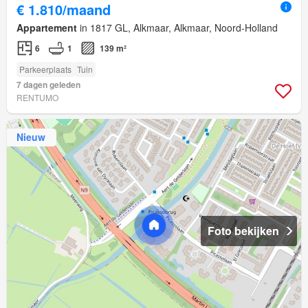
€ 1.810/maand
Appartement
in 1817 GL, Alkmaar, Alkmaar, Noord-Holland
6
1
139 m²
Parkeerplaats
Tuin
7 dagen geleden
RENTUMO
Nieuw
Foto bekijken