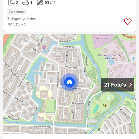
3
1
53 m²
Zwembad
7 dagen geleden
RENTUMO
21 Foto's