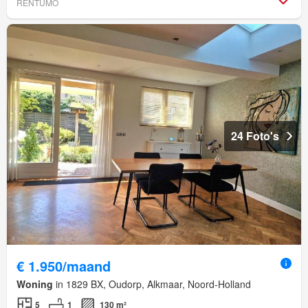
RENTUMO
24 Foto's
€ 1.950/maand
Woning
in 1829 BX, Oudorp, Alkmaar, Noord-Holland
5
1
130 m²