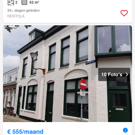
2
62 m²
30+ dagen geleden
RENTOLA
10 Foto's
€ 555/maand