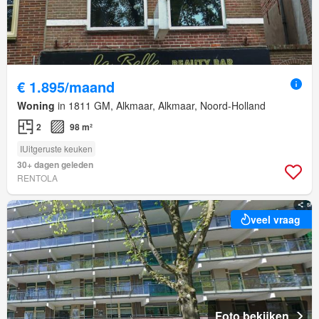
€ 1.895/maand
Woning
in 1811 GM, Alkmaar, Alkmaar, Noord-Holland
2
98 m²
IUitgeruste keuken
30+ dagen geleden
RENTOLA
veel vraag
Foto bekijken