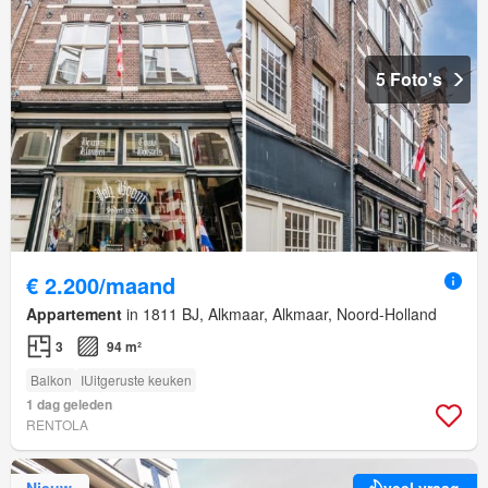
5 Foto's
€ 2.200/maand
Appartement
in 1811 BJ, Alkmaar, Alkmaar, Noord-Holland
3
94 m²
Balkon
IUitgeruste keuken
1 dag geleden
RENTOLA
Nieuw