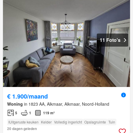
11 Foto's
€ 1.900/maand
Woning
in 1823 AA, Alkmaar, Alkmaar, Noord-Holland
5
1
119 m²
IUitgeruste keuken
Kelder
Volledig ingericht
Opslagruimte
Tuin
20 dagen geleden