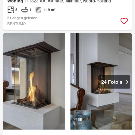
Woning
in 1823 AA, Alkmaar, Alkmaar, Noord-Holland
5
1
119 m²
21 dagen geleden
RENTUMO
24 Foto's