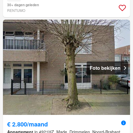
30+ dagen geleden
RENTUMO
Foto bekijken
€ 2.800/maand
Appartement
in 4921HZ, Made, Drimmelen, Noord-Brabant