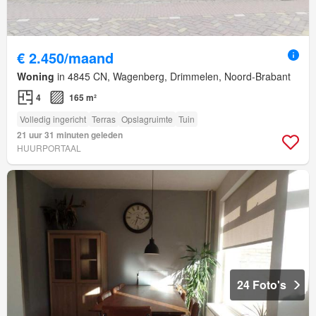
€ 2.450/maand
Woning
in 4845 CN, Wagenberg, Drimmelen, Noord-Brabant
4
165 m²
Volledig ingericht
Terras
Opslagruimte
Tuin
21 uur 31 minuten geleden
HUURPORTAAL
24 Foto's