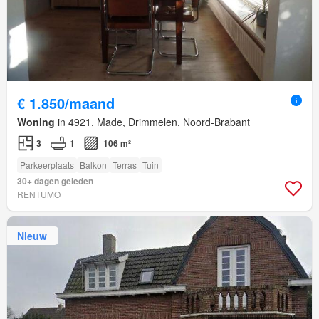
€ 1.850/maand
Woning
in 4921, Made, Drimmelen, Noord-Brabant
3
1
106 m²
Parkeerplaats
Balkon
Terras
Tuin
30+ dagen geleden
RENTUMO
Nieuw