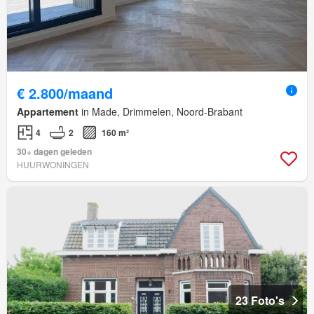
€ 2.800/maand
Appartement
in Made, Drimmelen, Noord-Brabant
4
2
160 m²
30+ dagen geleden
HUURWONINGEN
23 Foto's