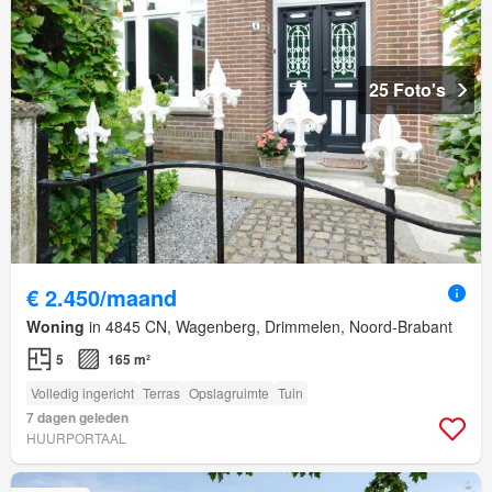
25 Foto's
€ 2.450/maand
Woning
in 4845 CN, Wagenberg, Drimmelen, Noord-Brabant
5
165 m²
Volledig ingericht
Terras
Opslagruimte
Tuin
7 dagen geleden
HUURPORTAAL