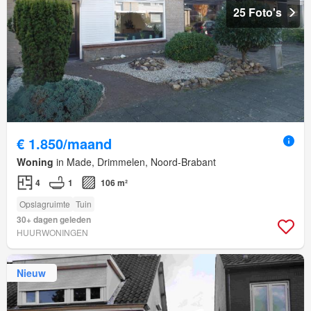
25 Foto's
€ 1.850/maand
Woning
in Made, Drimmelen, Noord-Brabant
4
1
106 m²
Opslagruimte
Tuin
30+ dagen geleden
HUURWONINGEN
Nieuw