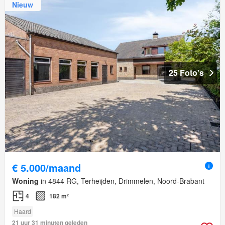
Nieuw
25 Foto's
€ 5.000/maand
Woning
in 4844 RG, Terheijden, Drimmelen, Noord-Brabant
4
182 m²
Haard
21 uur 31 minuten geleden