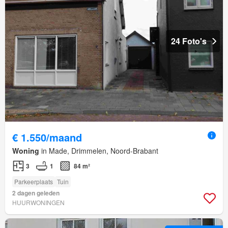
24 Foto's
€ 1.550/maand
Woning
in Made, Drimmelen, Noord-Brabant
3
1
84 m²
Parkeerplaats
Tuin
2 dagen geleden
HUURWONINGEN