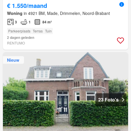
€ 1.550/maand
Woning
in 4921 BM, Made, Drimmelen, Noord-Brabant
3
1
84 m²
Parkeerplaats
Terras
Tuin
2 dagen geleden
RENTUMO
Nieuw
23 Foto's