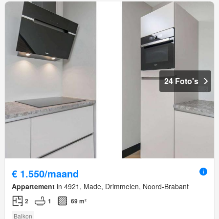
24 Foto's
€ 1.550/maand
Appartement
in 4921, Made, Drimmelen, Noord-Brabant
2
1
69 m²
Balkon