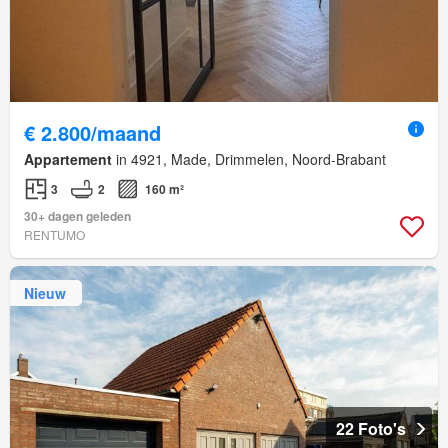
€ 2.800/maand
Appartement
in 4921, Made, Drimmelen, Noord-Brabant
3
2
160 m²
30+ dagen geleden
RENTUMO
Nieuw
22 Foto's