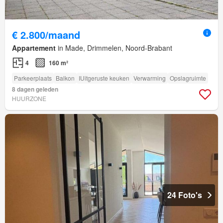
€ 2.800/maand
Appartement
in Made, Drimmelen, Noord-Brabant
4
160 m²
Parkeerplaats
Balkon
IUitgeruste keuken
Verwarming
Opslagruimte
8 dagen geleden
HUURZONE
24 Foto's