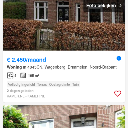
Foto bekijken
€ 2.450/maand
Woning
in 4845CN, Wagenberg, Drimmelen, Noord-Brabant
5
165 m²
Volledig ingericht
Terras
Opslagruimte
Tuin
2 dagen geleden
KAMER.NL - KAMER NL