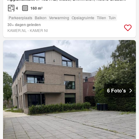
4
160 m²
Parkeerplaats
Balkon
Verwarming
Opslagruimte
Tillen
Tuin
30+ dagen geleden
KAMER.NL - KAMER NI
6 Foto's