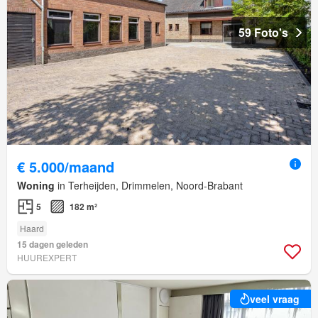
59 Foto's
€ 5.000/maand
Woning
in Terheijden, Drimmelen, Noord-Brabant
5
182 m²
Haard
15 dagen geleden
HUUREXPERT
veel vraag