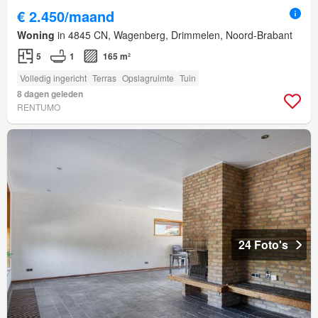
€ 2.450/maand
Woning
in 4845 CN, Wagenberg, Drimmelen, Noord-Brabant
5
1
165 m²
Volledig ingericht
Terras
Opslagruimte
Tuin
8 dagen geleden
RENTUMO
24 Foto's