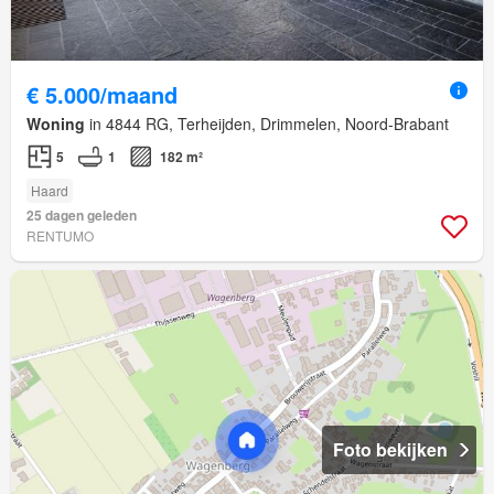
€ 5.000/maand
Woning
in 4844 RG, Terheijden, Drimmelen, Noord-Brabant
5
1
182 m²
Haard
25 dagen geleden
RENTUMO
Foto bekijken