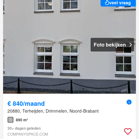
veel vraag
Foto bekijken
€ 840/maand
20880, Terheijden, Drimmelen, Noord-Brabant
890 m²
30+ dagen geleden
COMPANYSPACE.COM