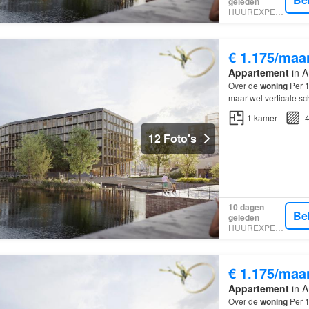
geleden
HUUREXPERT
€ 1.175/maa
Appartement
in A
Over de
woning
Per 1
maar wel verticale sc
kunt zetten.
1
kamer
4
12 Foto's
10 dagen
Be
geleden
HUUREXPERT
€ 1.175/maa
Appartement
in A
Over de
woning
Per 1