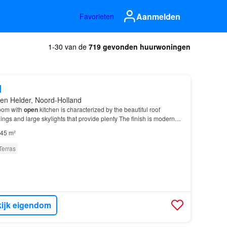
Aanmelden
Favorieten
1-30 van de
719 gevonden huurwoningen
d
en Helder, Noord-Holland
room with
open
kitchen is characterized by the beautiful roof
lings and large skylights that provide plenty The finish is modern
the
house
ready to move into…
45 m²
Terras
ijk eigendom