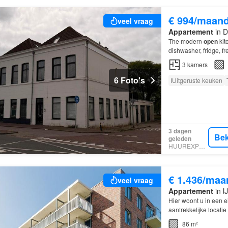
€ 994/maan
veel vraag
Appartement
in D
The modern
open
kit
dishwasher, fridge, f
3
kamers
6 Foto's
IUitgeruste keuken
3 dagen
Bek
geleden
HUUREXPERT
€ 1.436/maa
veel vraag
Appartement
in I
Hier woont u in een e
aantrekkelijke locat
86 m²