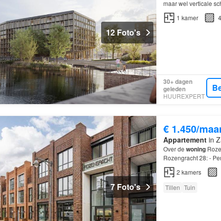
maar wel verticale sc
kunt zetten.
1
kamer
4
12 Foto's
30+ dagen
Be
geleden
HUUREXPERT
€ 1.450/maa
Appartement
in Z
Over de
woning
Rozen
Rozengracht 28: - Per
2 kamers met een tu
2
kamers
7 Foto's
Tillen
Tuin