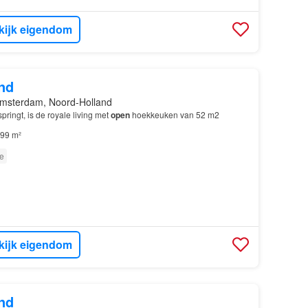
kijk eigendom
nd
msterdam, Noord-Holland
springt, is de royale living met
open
hoekkeuken van 52 m2
99 m²
e
kijk eigendom
nd