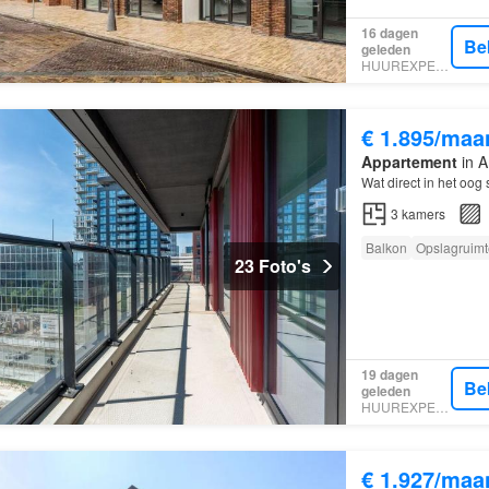
16 dagen
Be
geleden
HUUREXPERT
€ 1.895/maa
Appartement
in A
Wat direct in het oog 
3
kamers
Balkon
Opslagruimt
23 Foto's
19 dagen
Be
geleden
HUUREXPERT
€ 1.927/maa