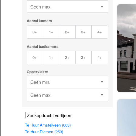
Geen max.
Aantal kamers
0+
1+
2+
3+
4+
Aantal badkamers
0+
1+
2+
3+
4+
Oppervlakte
Geen min.
Geen max.
Zoekopdracht verfijnen
Te Huur Amstelveen (603)
Te Huur Diemen (253)