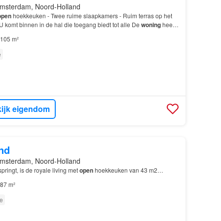
msterdam, Noord-Holland
open
hoekkeuken - Twee ruime slaapkamers - Ruim terras op het
U komt binnen in de hal die toegang biedt tot alle De
woning
heeft
r met een
open
hoekkeuken…
105 m²
e
ijk eigendom
nd
msterdam, Noord-Holland
springt, is de royale living met
open
hoekkeuken van 43 m2…
87 m²
e