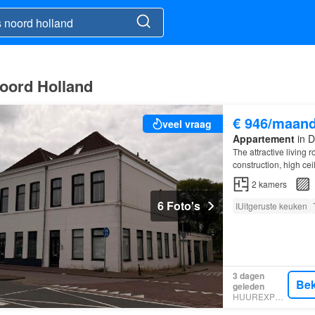
Noord Holland
€ 946/maan
veel vraag
Appartement
in D
The attractive living 
construction, high cei
and neutral, making 
2
kamers
6 Foto's
IUitgeruste keuken
3 dagen
Bek
geleden
HUUREXPERT