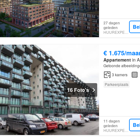
27 dagen
Be
geleden
HUUREXPERT
€ 1.675/maa
Appartement
in A
Getoonde afbeeldinge
3
kamers
Parkeerplaats
16 Foto's
11 dagen
Be
geleden
HUUREXPERT