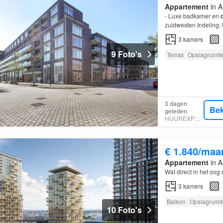
Appartement
in A
- Luxe badkamer en
zuidwesten Indeling: 
een ruime woonkame
3
kamers
9 Foto's
Terras
Opslagruimt
3 dagen
Bek
geleden
HUUREXPERT
€ 1.840/maa
Appartement
in A
Wat direct in het oog 
3
kamers
Balkon
Opslagruimt
10 Foto's