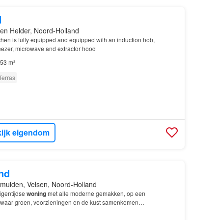
d
en Helder, Noord-Holland
chen is fully equipped and equipped with an induction hob,
reezer, microwave and extractor hood
53 m²
Terras
ijk eigendom
nd
Jmuiden, Velsen, Noord-Holland
igentijdse
woning
met alle moderne gemakken, op een
ie waar groen, voorzieningen en de kust samenkomen…