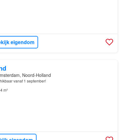
kijk eigendom
nd
msterdam, Noord-Holland
ikbaar vanaf 1 september!
4 m²
kijk eigendom