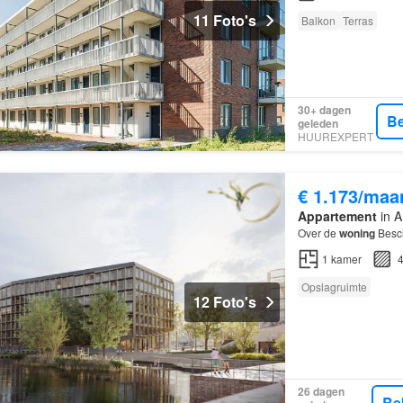
11 Foto's
Balkon
Terras
30+ dagen
Be
geleden
HUUREXPERT
€ 1.173/maa
Appartement
in A
Over de
woning
Besch
1
kamer
4
Opslagruimte
12 Foto's
26 dagen
Be