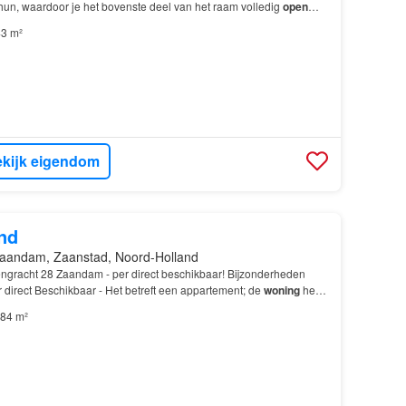
hun, waardoor je het bovenste deel van het raam volledig
open
3 m²
kijk eigendom
nd
aandam, Zaanstad, Noord-Holland
gracht 28 Zaandam - per direct beschikbaar! Bijzonderheden
 direct Beschikbaar - Het betreft een appartement; de
woning
heeft
in…
84 m²