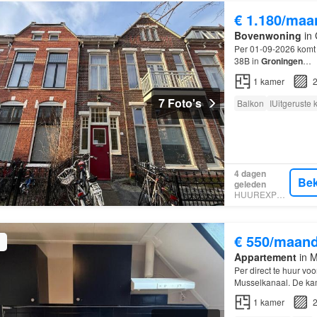
€ 1.180/maa
Bovenwoning
in 
Per 01-09-2026 komt 
38B in
Groningen
…
1
kamer
2
7 Foto's
Balkon
IUitgeruste
4 dagen
Bek
geleden
HUUREXPERT
€ 550/maan
Appartement
in M
Per direct te huur v
Musselkanaal. De ka
1
kamer
2