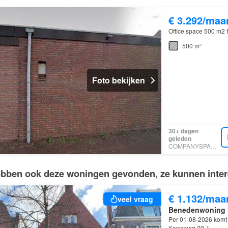
€ 3.292/maa
Office space 500 m2 f
500 m²
Foto bekijken
30+ dagen
geleden
COMPANYSPACE.COM
bben ook deze woningen gevonden, ze kunnen intere
€ 1.132/maa
veel vraag
Benedenwoning
Per 01-08-2026 komt 
Korreweg 29-1…