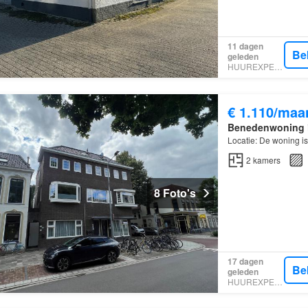
11 dagen
Be
geleden
HUUREXPERT
€ 1.110/maa
Benedenwoning
Locatie: De woning i
2
kamers
8 Foto's
17 dagen
Be
geleden
HUUREXPERT