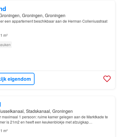
nd
Groningen, Groningen, Groningen
er een appartement beschikbaar aan de Herman Colleniusstraat
1 m²
 keuken
ijk eigendom
d
usselkanaal, Stadskanaal, Groningen
oor maximaal 1 persoon: ruime kamer gelegen aan de Marktkade te
mer is 21m2 en heeft een keukenblokje met afzuigkap…
1 m²