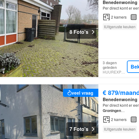
Benedenwoning
Per direct komt er e
2
kamers
IUitgeruste keuken
8 Foto's
3 dagen
Bek
geleden
HUUREXPERT
€ 879/maan
veel vraag
Benedenwoning
Per direct komt er e
Groningen
…
2
kamers
7 Foto's
IUitgeruste keuken