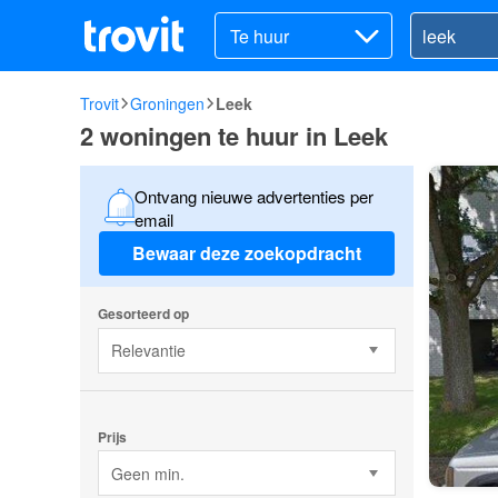
Te huur
Trovit
Groningen
Leek
2 woningen te huur in Leek
Ontvang nieuwe advertenties per
email
Bewaar deze zoekopdracht
Gesorteerd op
Relevantie
Prijs
Geen min.