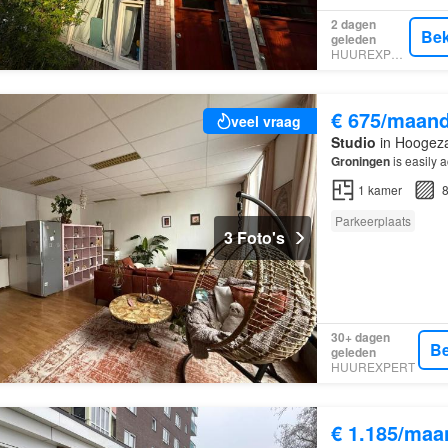
2 dagen
Bek
geleden
HUUREXPERT
€ 675/maan
veel vraag
Studio
in Hoogeza
Groningen
is easily 
1
kamer
8
Parkeerplaats
3 Foto's
30+ dagen
Be
geleden
HUUREXPERT
€ 1.185/maa