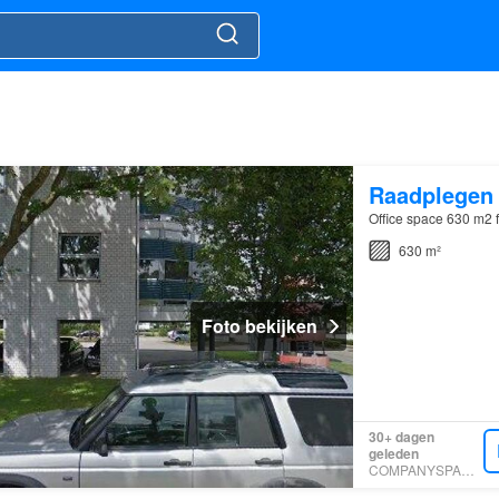
Raadplegen
Office space 630 m2 f
630 m²
Foto bekijken
30+ dagen
geleden
COMPANYSPACE.COM