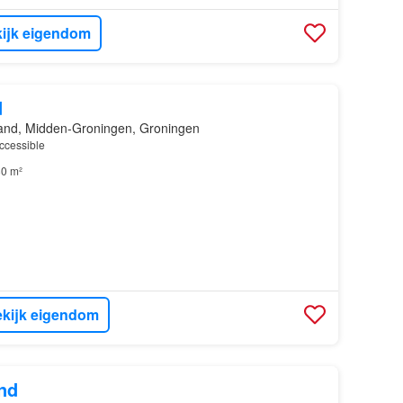
ijk eigendom
d
nd, Midden-Groningen, Groningen
accessible
0 m²
kijk eigendom
nd