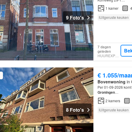
1
kamer
4
9 Foto's
IUitgeruste keuken
7 dagen
Bek
geleden
HUUREXPERT
€ 1.055/maa
Bovenwoning
in 
Per 01-09-2026 komt
Groningen
…
2
kamers
8 Foto's
IUitgeruste keuken