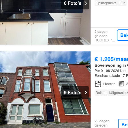
6 Foto's
Opslagruimte
Tuin
2 dagen
Bek
geleden
HUUREXPERT
€ 1.205/maa
Bovenwoning
in 
Per 01-08-2026 komt
Eendrachtskade 17-F
1
kamer
3
9 Foto's
Balkon
IUitgeruste
29 dagen
Be
geleden