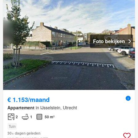
Foto bekijken
€ 1.153/maand
Appartement
in IJsselstein, Utrecht
2
1
50 m²
Tuin
30+ dagen geleden