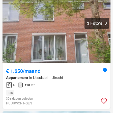
3 Foto's
€ 1.250/maand
Appartement
in IJsselstein, Utrecht
4
120 m²
Tuin
30+ dagen geleden
HUURWONINGEN