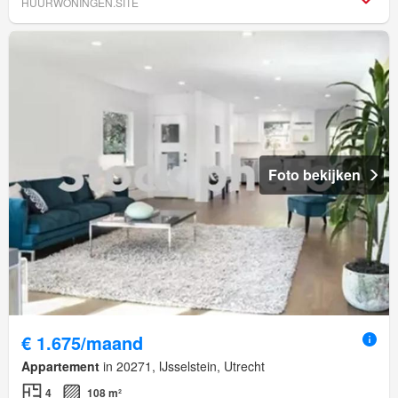
HUURWONINGEN.SITE
Foto bekijken
€ 1.675/maand
Appartement
in 20271, IJsselstein, Utrecht
4
108 m²