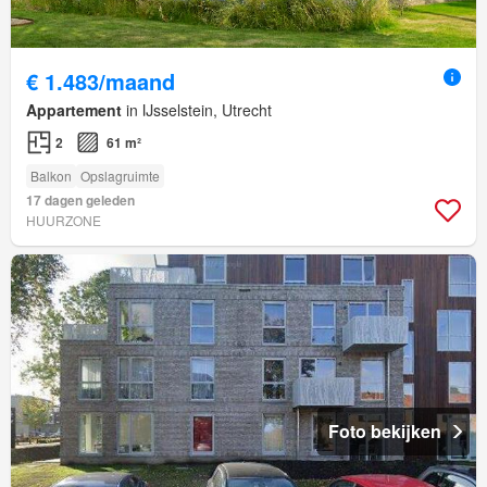
€ 1.483/maand
Appartement
in IJsselstein, Utrecht
2
61 m²
Balkon
Opslagruimte
17 dagen geleden
HUURZONE
Foto bekijken