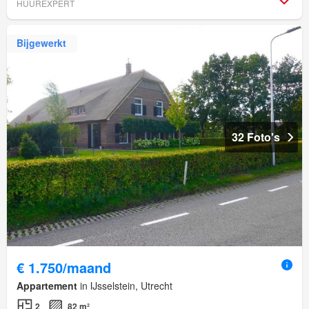
HUUREXPERT
Bijgewerkt
32 Foto's
€ 1.750/maand
Appartement
in IJsselstein, Utrecht
2
82 m²