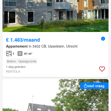
€ 1.483/maand
Appartement
in 3402 CB, IJsselstein, Utrecht
1
61 m²
Balkon
Opslagruimte
1 dag geleden
RENTOLA
veel vraag