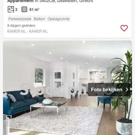
Appartement
in 3402CB, IJsselstein, Utrecht
2
61 m²
Parkeerplaats
Balkon
Opslagruimte
9 dagen geleden
KAMER.NL - KAMER NL
Foto bekijken