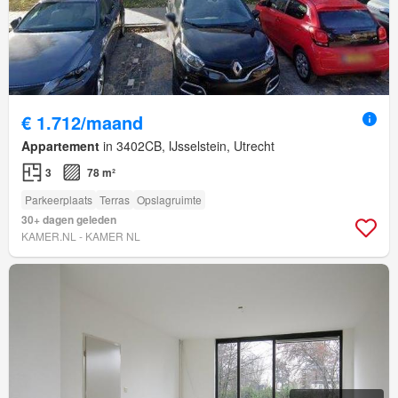
€ 1.712/maand
Appartement
in 3402CB, IJsselstein, Utrecht
3
78 m²
Parkeerplaats
Terras
Opslagruimte
30+ dagen geleden
KAMER.NL - KAMER NL