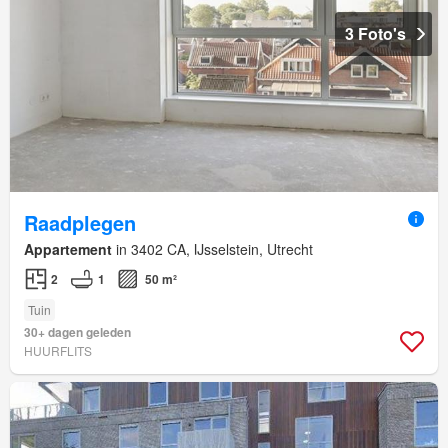
3 Foto's
Raadplegen
Appartement
in 3402 CA, IJsselstein, Utrecht
2
1
50 m²
Tuin
30+ dagen geleden
HUURFLITS