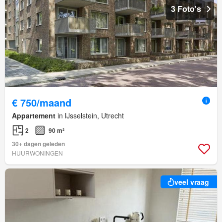
3 Foto's
€ 750/maand
Appartement
in IJsselstein, Utrecht
2
90 m²
30+ dagen geleden
HUURWONINGEN
veel vraag