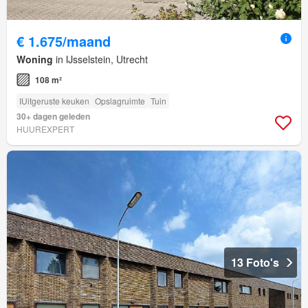
€ 1.675/maand
Woning
in IJsselstein, Utrecht
108 m²
IUitgeruste keuken
Opslagruimte
Tuin
30+ dagen geleden
HUUREXPERT
13 Foto's