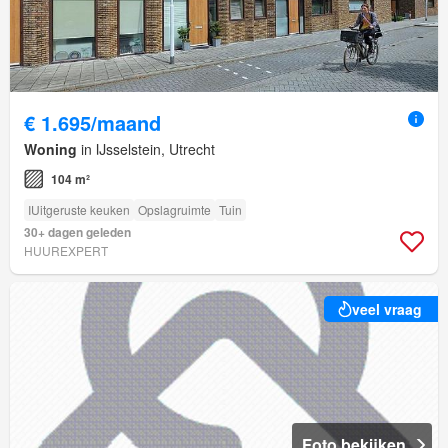
€ 1.695/maand
Woning
in IJsselstein, Utrecht
104 m²
IUitgeruste keuken
Opslagruimte
Tuin
30+ dagen geleden
HUUREXPERT
veel vraag
Foto bekijken