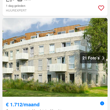
1 dag geleden
HUUREXPERT
21 Foto's
€ 1.712/maand