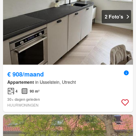
2 Foto's
€ 908/maand
Appartement
in IJsselstein, Utrecht
4
90 m²
30+ dagen geleden
HUURWONINGEN