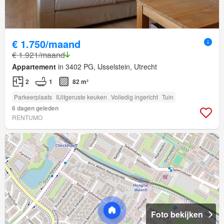
€ 1.750/maand
€ 1.921/maand
Appartement
in 3402 PG, IJsselstein, Utrecht
2
1
82 m²
Parkeerplaats
IUitgeruste keuken
Volledig ingericht
Tuin
6 dagen geleden
RENTUMO
Foto bekijken