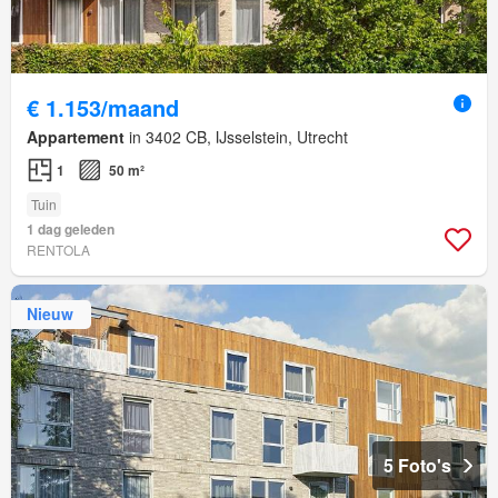
€ 1.153/maand
Appartement
in 3402 CB, IJsselstein, Utrecht
1
50 m²
Tuin
1 dag geleden
RENTOLA
Nieuw
5 Foto's