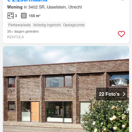
Woning
in 3402 SR, IJsselstein, Utrecht
3
155 m²
Parkeerplaats
Volledig ingericht
Opslagruimte
30+ dagen geleden
RENTOLA
22 Foto's