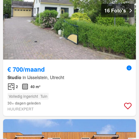
16 Foto's
€ 700/maand
Studio
in IJsselstein, Utrecht
2
40 m²
Volledig ingericht
Tuin
30+ dagen geleden
HUUREXPERT