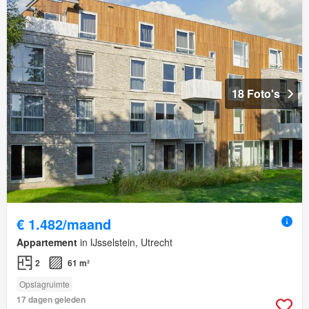
18 Foto's
€ 1.482/maand
Appartement
in IJsselstein, Utrecht
2
61 m²
Opslagruimte
17 dagen geleden