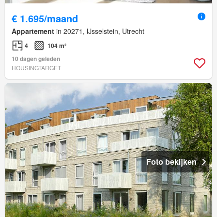
€ 1.695/maand
Appartement
in 20271, IJsselstein, Utrecht
4
104 m²
10 dagen geleden
HOUSINGTARGET
Foto bekijken