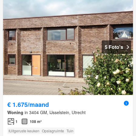
5 Foto's
€ 1.675/maand
Woning
in 3404 GM, IJsselstein, Utrecht
1
108 m²
IUitgeruste keuken
Opslagruimte
Tuin