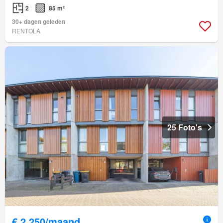
2
85 m²
30+ dagen geleden
RENTOLA
25 Foto's
€ 2.250/maand