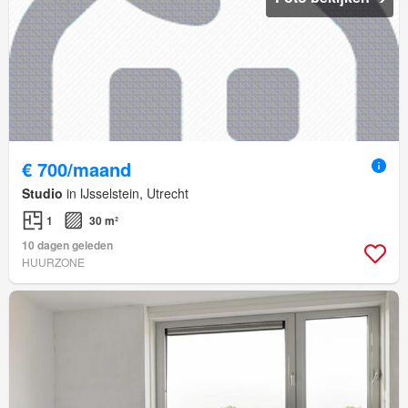
€ 700/maand
Studio
in IJsselstein, Utrecht
1
30 m²
10 dagen geleden
HUURZONE