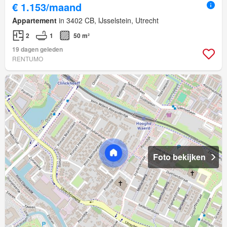
€ 1.153/maand
Appartement
in 3402 CB, IJsselstein, Utrecht
2
1
50 m²
19 dagen geleden
RENTUMO
Foto bekijken