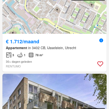
€ 1.712/maand
Appartement
in 3402 CB, IJsselstein, Utrecht
3
1
78 m²
30+ dagen geleden
RENTUMO