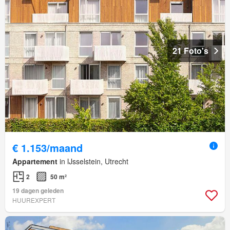
21 Foto's
€ 1.153/maand
Appartement
in IJsselstein, Utrecht
2
50 m²
19 dagen geleden
HUUREXPERT