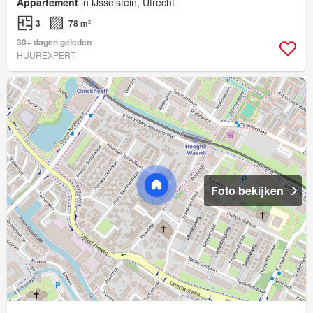
Appartement
in IJsselstein, Utrecht
3
78 m²
30+ dagen geleden
HUUREXPERT
Foto bekijken