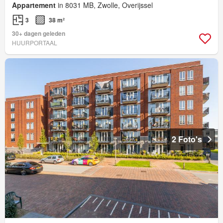
Appartement
in 8031 MB, Zwolle, Overijssel
3
38 m²
30+ dagen geleden
HUURPORTAAL
2 Foto's