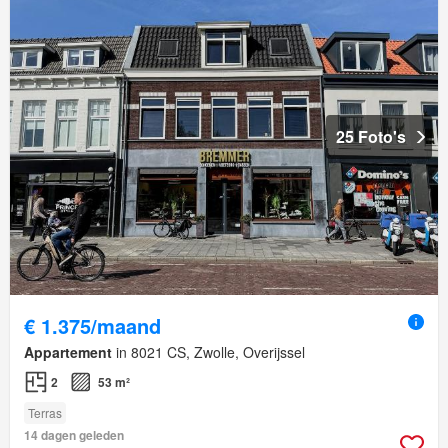
25 Foto's
€ 1.375/maand
Appartement
in 8021 CS, Zwolle, Overijssel
2
53 m²
Terras
14 dagen geleden