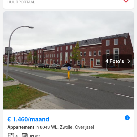
HUURPORTAAL
4 Foto's
€ 1.460/maand
Appartement
in 8043 WL, Zwolle, Overijssel
4
83 m²