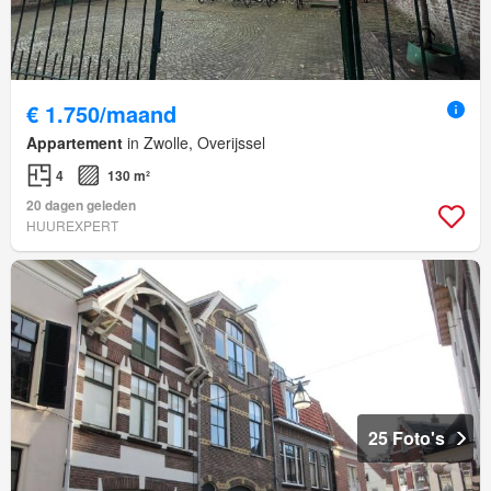
€ 1.750/maand
Appartement
in Zwolle, Overijssel
4
130 m²
20 dagen geleden
HUUREXPERT
25 Foto's