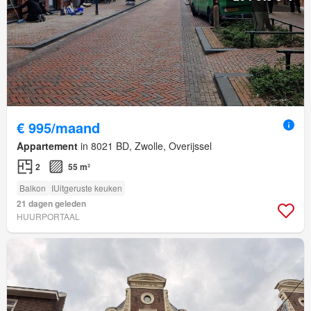
€ 995/maand
Appartement
in 8021 BD, Zwolle, Overijssel
2
55 m²
Balkon
IUitgeruste keuken
21 dagen geleden
HUURPORTAAL