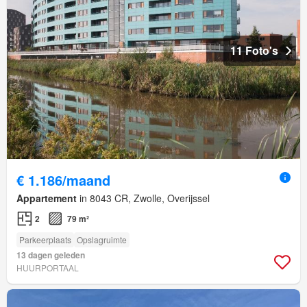
11 Foto's
€ 1.186/maand
Appartement
in 8043 CR, Zwolle, Overijssel
2
79 m²
Parkeerplaats
Opslagruimte
13 dagen geleden
HUURPORTAAL