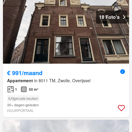
18 Foto's
€ 991/maand
Appartement
in 8011 TM, Zwolle, Overijssel
1
50 m²
IUitgeruste keuken
30+ dagen geleden
HUURPORTAAL