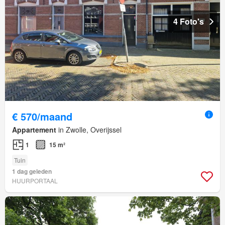
4 Foto's
€ 570/maand
Appartement
in Zwolle, Overijssel
1
15 m²
Tuin
1 dag geleden
HUURPORTAAL