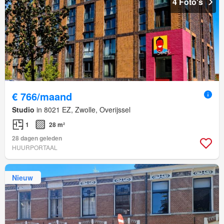
4 Foto's
€ 766/maand
Studio
in 8021 EZ, Zwolle, Overijssel
1
28 m²
28 dagen geleden
HUURPORTAAL
Nieuw