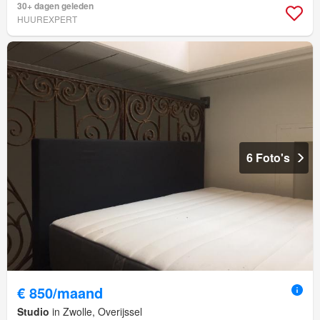
30+ dagen geleden
HUUREXPERT
6 Foto's
€ 850/maand
Studio
in Zwolle, Overijssel