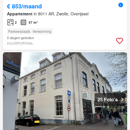
€ 853/maand
Appartement
in 8011 AR, Zwolle, Overijssel
2
47 m²
Parkeerplaats
Verwarming
5 dagen geleden
HUURPORTAAL
25 Foto's