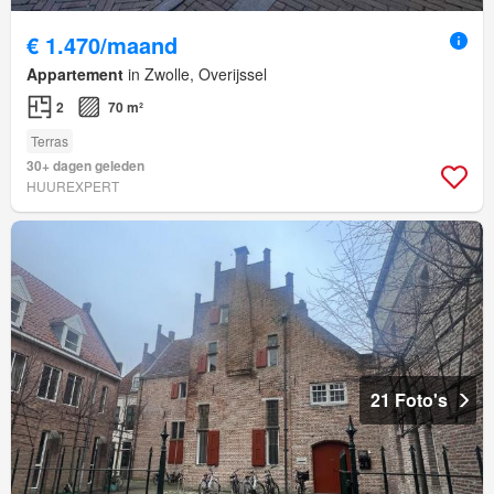
€ 1.470/maand
Appartement
in Zwolle, Overijssel
2
70 m²
Terras
30+ dagen geleden
HUUREXPERT
21 Foto's