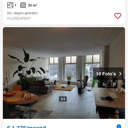
1
30 m²
30+ dagen geleden
HUUREXPERT
10 Foto's
€ 1.375/maand