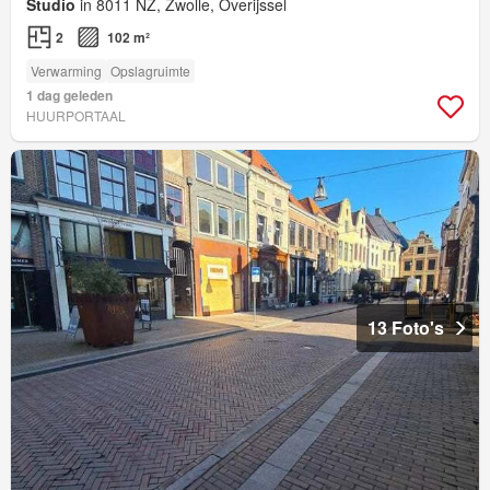
Studio
in 8011 NZ, Zwolle, Overijssel
2
102 m²
Verwarming
Opslagruimte
1 dag geleden
HUURPORTAAL
13 Foto's