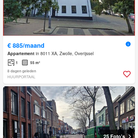
€ 885/maand
Appartement
in 8011 XA, Zwolle, Overijssel
1
55 m²
8 dagen geleden
HUURPORTAAL
25 Foto's