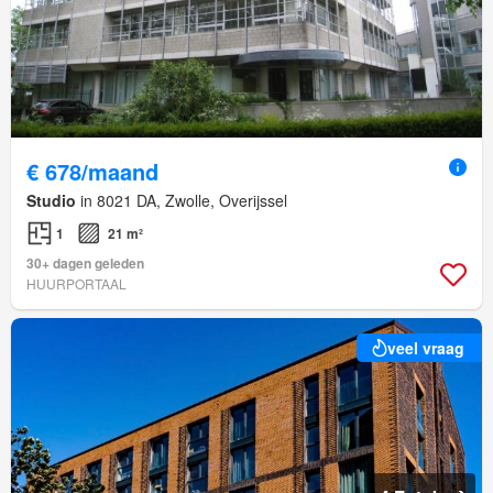
€ 678/maand
Studio
in 8021 DA, Zwolle, Overijssel
1
21 m²
30+ dagen geleden
HUURPORTAAL
veel vraag