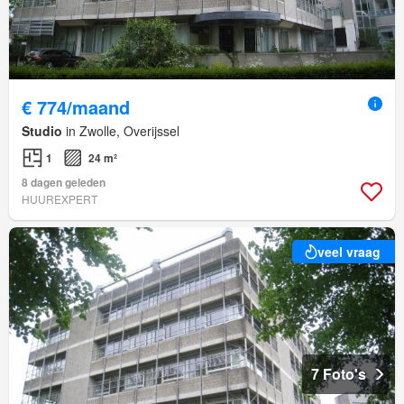
€ 774/maand
Studio
in Zwolle, Overijssel
1
24 m²
8 dagen geleden
HUUREXPERT
veel vraag
7 Foto's