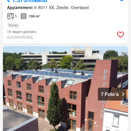
Appartement
in 8011 XX, Zwolle, Overijssel
1
106 m²
Terras
16 dagen geleden
HUURPORTAAL
7 Foto's