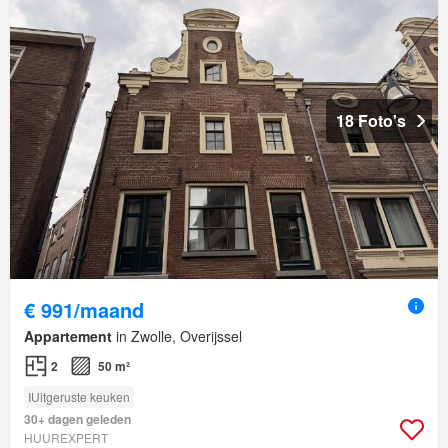
18 Foto's
€ 991/maand
Appartement
in Zwolle, Overijssel
2
50 m²
IUitgeruste keuken
30+ dagen geleden
HUUREXPERT