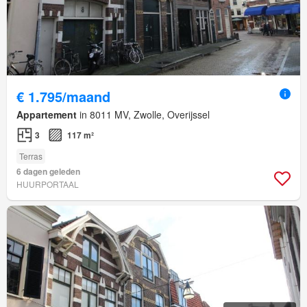
€ 1.795/maand
Appartement
in 8011 MV, Zwolle, Overijssel
3
117 m²
Terras
6 dagen geleden
HUURPORTAAL