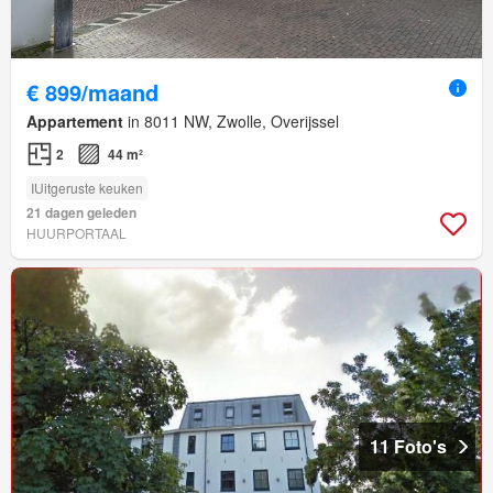
€ 899/maand
Appartement
in 8011 NW, Zwolle, Overijssel
2
44 m²
IUitgeruste keuken
21 dagen geleden
HUURPORTAAL
11 Foto's