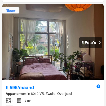
Nieuw
5 Foto's
€ 595/maand
Appartement
in 8012 VB, Zwolle, Overijssel
1
17 m²