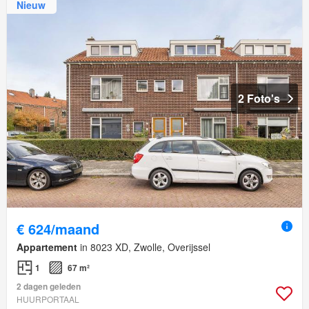
Nieuw
2 Foto's
€ 624/maand
Appartement
in 8023 XD, Zwolle, Overijssel
1
67 m²
2 dagen geleden
HUURPORTAAL