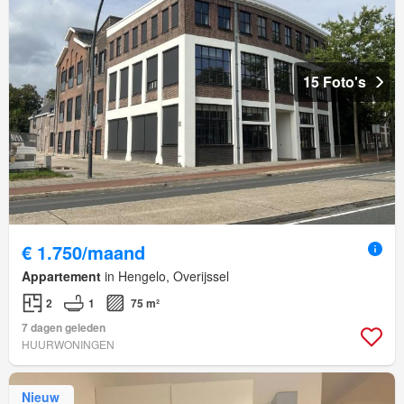
15 Foto's
€ 1.750/maand
Appartement
in Hengelo, Overijssel
2
1
75 m²
7 dagen geleden
HUURWONINGEN
Nieuw