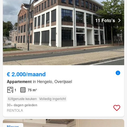
11 Foto's
€ 2.000/maand
Appartement
in Hengelo, Overijssel
1
75 m²
IUitgeruste keuken
Volledig ingericht
30+ dagen geleden
RENTOLA
Nieuw