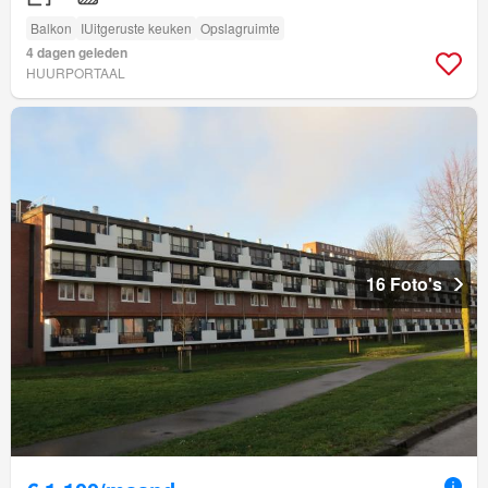
Balkon
IUitgeruste keuken
Opslagruimte
4 dagen geleden
HUURPORTAAL
16 Foto's