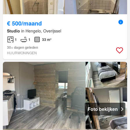
€ 500/maand
Studio
in Hengelo, Overijssel
1
1
33 m²
30+ dagen geleden
HUURWONINGEN
Foto bekijken