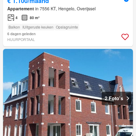
€ 1.100/maand
Appartement
in 7556 KT, Hengelo, Overijssel
4
80 m²
Balkon
IUitgeruste keuken
Opslagruimte
6 dagen geleden
HUURPORTAAL
2 Foto's