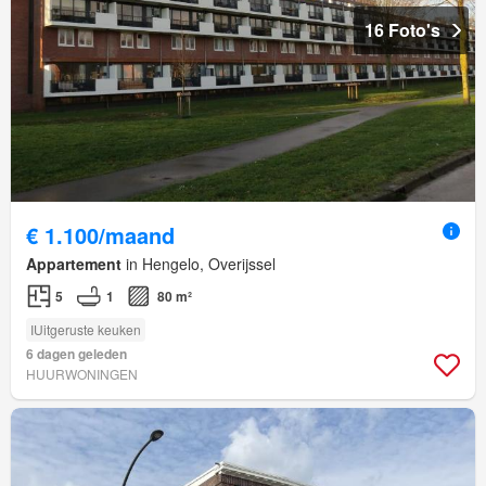
16 Foto's
€ 1.100/maand
Appartement
in Hengelo, Overijssel
5
1
80 m²
IUitgeruste keuken
6 dagen geleden
HUURWONINGEN