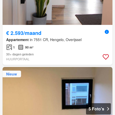
€ 2.593/maand
Appartement
in 7551 CR, Hengelo, Overijssel
1
90 m²
30+ dagen geleden
HUURPORTAAL
Nieuw
5 Foto's