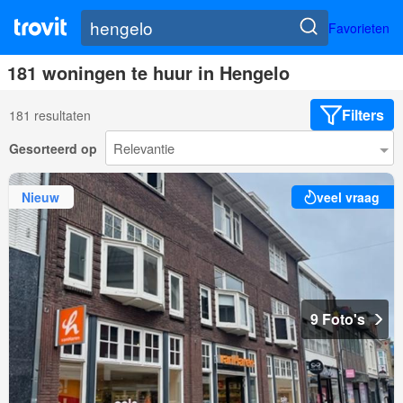
Favorieten
181 woningen te huur in Hengelo
Filters
181 resultaten
Gesorteerd op
Nieuw
veel vraag
9 Foto's