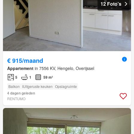
12 Foto's
€ 915/maand
Appartement
in 7556 KV, Hengelo, Overijssel
5
1
59 m²
Balkon
IUitgeruste keuken
Opslagruimte
4 dagen geleden
RENTUMO