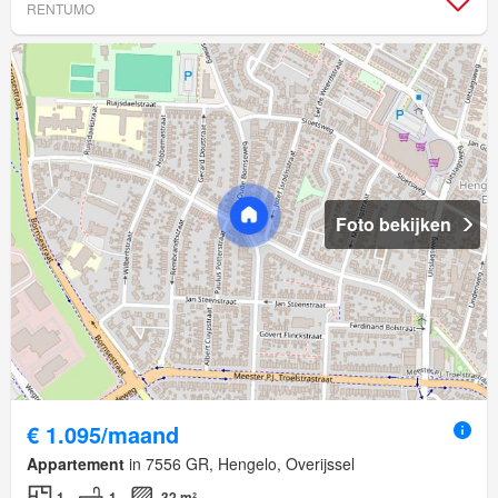
RENTUMO
Foto bekijken
€ 1.095/maand
Appartement
in 7556 GR, Hengelo, Overijssel
1
1
32 m²