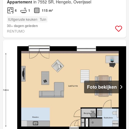
Appartement
in 7552 SR, Hengelo, Overijssel
4
1
115 m²
IUitgeruste keuken
Tuin
30+ dagen geleden
RENTUMO
Foto bekijken