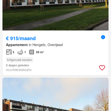
€ 915/maand
Appartement
in Hengelo, Overijssel
5
1
59 m²
IUitgeruste keuken
9 dagen geleden
HUURWONINGEN