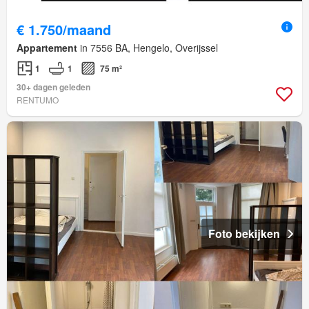
€ 1.750/maand
Appartement
in 7556 BA, Hengelo, Overijssel
1
1
75 m²
30+ dagen geleden
RENTUMO
Foto bekijken