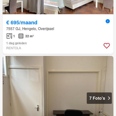
€ 695/maand
7557 GJ, Hengelo, Overijssel
1
22 m²
1 dag geleden
RENTOLA
7 Foto's