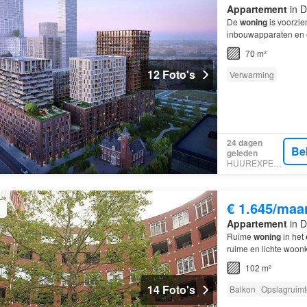
Appartement
in D
De
woning
is voorzie
inbouwapparaten en 
Binck City Park TWEE 
70 m²
12 Foto's
Verwarming
24 dagen
Be
geleden
HUUREXPERT
€ 1.645/maa
Appartement
in D
Ruime
woning
in het
ruime en lichte woo
102 m²
14 Foto's
Balkon
Opslagruimt