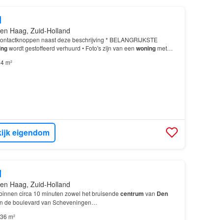
d
en Haag, Zuid-Holland
contactknoppen naast deze beschrijving * BELANGRIJKSTE
ing
wordt gestoffeerd verhuurd • Foto's zijn van een
woning
met
llands Spoor én het
centrum
liggen op circa 6 minute…
4 m²
ijk eigendom
d
en Haag, Zuid-Holland
u binnen circa 10 minuten zowel het bruisende
centrum
van
Den
 en de boulevard van Scheveningen…
36 m²