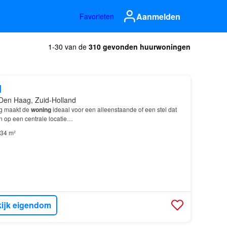
Aanmelden
Favorieten
1-30 van de
310 gevonden huurwoningen
d
Den Haag, Zuid-Holland
ng maakt de
woning
ideaal voor een alleenstaande of een stel dat
n op een centrale locatie…
34 m²
ijk eigendom