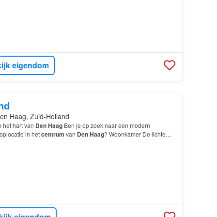
ijk eigendom
nd
en Haag, Zuid-Holland
 het hart van
Den Haag
Ben je op zoek naar een modern
oplocatie in het
centrum
van
Den Haag
? Woonkamer De lichte
centrale punt van de
woning
.…
kijk eigendom