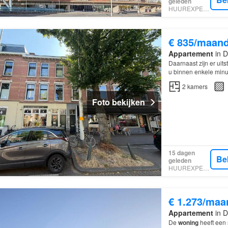
geleden
HUUREXPERT
€ 835/maan
Appartement
in D
Daarnaast zijn er ui
u binnen enkele minu
fiets bent u binnen c
2
kamers
Foto bekijken
15 dagen
Be
geleden
HUUREXPERT
€ 1.273/maa
Appartement
in D
De
woning
heeft een 