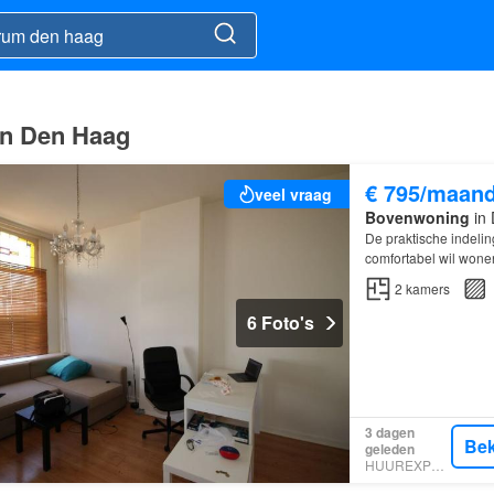
in Den Haag
€ 795/maan
veel vraag
Bovenwoning
in 
De praktische indeli
comfortabel wil wone
2
kamers
6 Foto's
3 dagen
Bek
geleden
HUUREXPERT