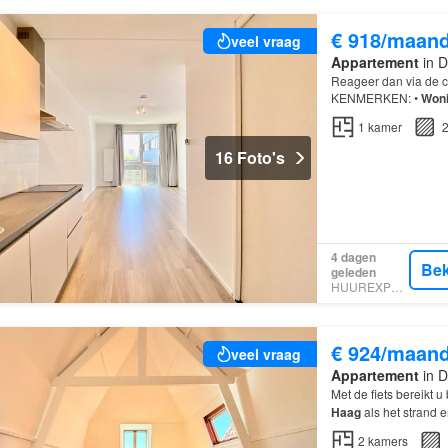
€ 918/maan
veel vraag
Appartement
in D
Reageer dan via de 
KENMERKEN: •
Won
Den Haag
Station Ho
1
kamer
2
16 Foto's
4 dagen
Bek
geleden
HUUREXPERT
€ 924/maan
veel vraag
Appartement
in D
Met de fiets bereikt 
Haag
als het strand
2
kamers