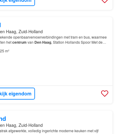
d
en Haag, Zuid-Holland
tstekende openbaarvervoerverbindingen met tram en bus, waarmee
ten het
centrum
van
Den Haag
, Station Hollands Spoor Met de
irca 10 minuten in het bruisende
centrum
…
25 m²
kijk eigendom
nd
en Haag, Zuid-Holland
strak afgewerkte, volledig ingerichte moderne keuken met vijf