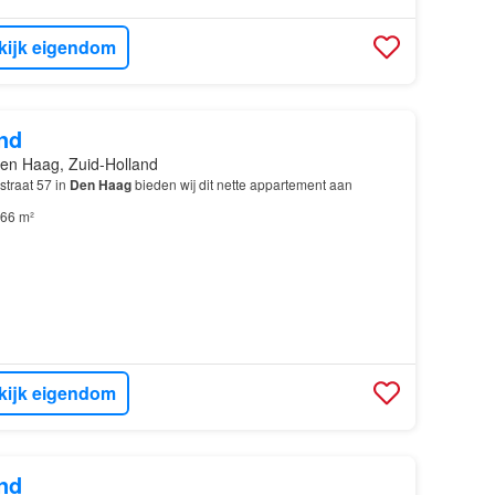
kijk eigendom
nd
en Haag, Zuid-Holland
traat 57 in
Den Haag
bieden wij dit nette appartement aan
66 m²
kijk eigendom
nd