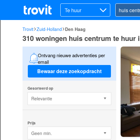
Te huur
Trovit
Zuid-Holland
Den Haag
310 woningen huis centrum te huur 
Ontvang nieuwe advertenties per
email
Bewaar deze zoekopdracht
Gesorteerd op
Relevantie
Prijs
Geen min.