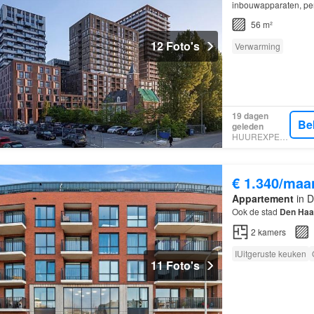
inbouwapparaten, per
56 m²
12 Foto's
Verwarming
19 dagen
Be
geleden
HUUREXPERT
€ 1.340/maa
Appartement
in D
Ook de stad
Den Haa
2
kamers
IUitgeruste keuken
11 Foto's