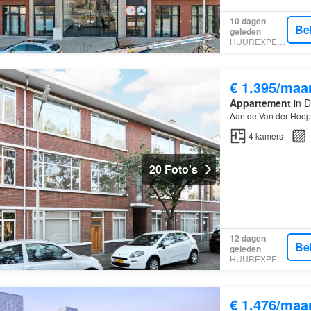
10 dagen
Be
geleden
HUUREXPERT
€ 1.395/maa
Appartement
in D
Aan de Van der Hoops
4
kamers
20 Foto's
12 dagen
Be
geleden
HUUREXPERT
€ 1.476/maa