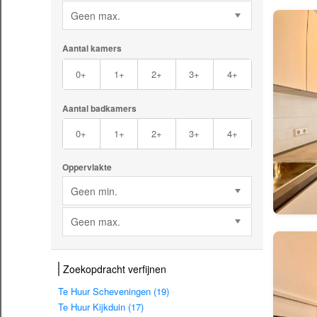
Geen max.
Aantal kamers
0+
1+
2+
3+
4+
Aantal badkamers
0+
1+
2+
3+
4+
Oppervlakte
Geen min.
Geen max.
Zoekopdracht verfijnen
Te Huur Scheveningen (19)
Te Huur Kijkduin (17)