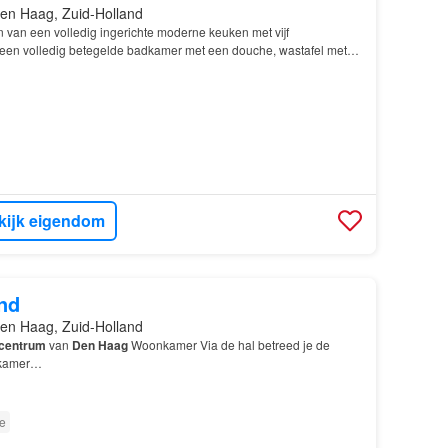
en Haag, Zuid-Holland
n van een volledig ingerichte moderne keuken met vijf
een volledig betegelde badkamer met een douche, wastafel met
is gelegen in de creatieve wijk Binckhorst, op kor…
kijk eigendom
nd
en Haag, Zuid-Holland
centrum
van
Den Haag
Woonkamer Via de hal betreed je de
nkamer…
e