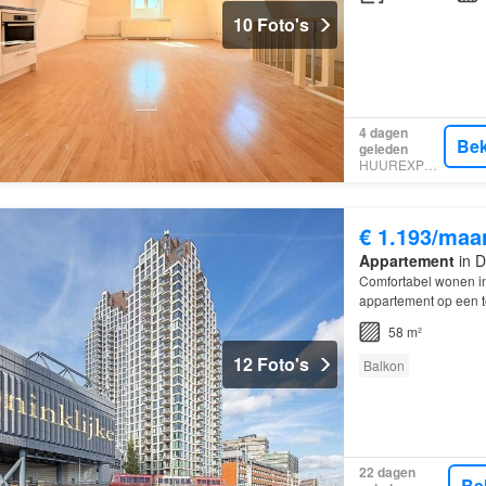
10 Foto's
4 dagen
Bek
geleden
HUUREXPERT
€ 1.193/maa
Appartement
in D
Comfortabel wonen in
appartement op een t
woonkamer vormt het 
58 m²
12 Foto's
Balkon
22 dagen
Be