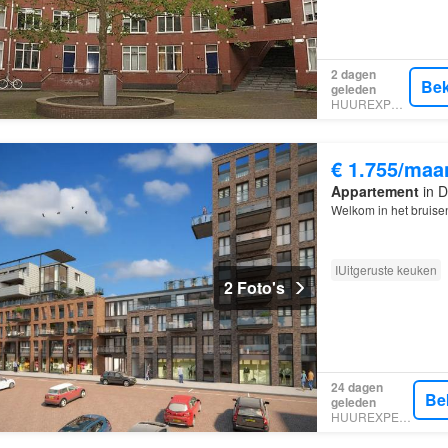
2 dagen
Bek
geleden
HUUREXPERT
€ 1.755/maa
Appartement
in D
Welkom in het bruis
IUitgeruste keuken
2 Foto's
24 dagen
Be
geleden
HUUREXPERT