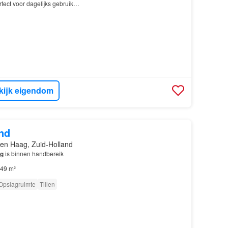
fect voor dagelijks gebruik…
kijk eigendom
nd
en Haag, Zuid-Holland
g
is binnen handbereik
49 m²
Opslagruimte
Tillen