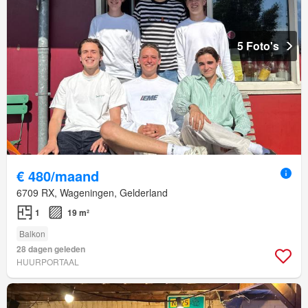
5 Foto's
€ 480/maand
6709 RX, Wageningen, Gelderland
1
19 m²
Balkon
28 dagen geleden
HUURPORTAAL