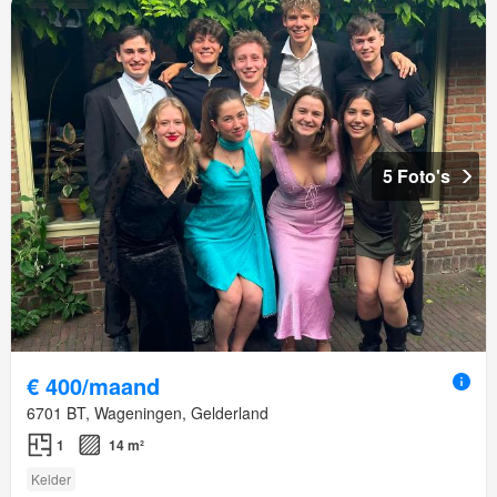
5 Foto's
€ 400/maand
6701 BT, Wageningen, Gelderland
1
14 m²
Kelder