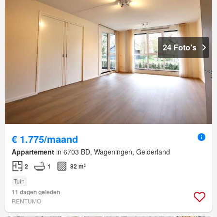
24 Foto's
€ 1.775/maand
Appartement
in 6703 BD, Wageningen, Gelderland
2
1
82 m²
Tuin
11 dagen geleden
RENTUMO