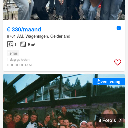
€ 330/maand
6701 AM, Wageningen, Gelderland
1
9 m²
Terras
1 dag geleden
HUURPORTAAL
veel vraag
8 Foto's