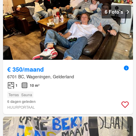
6 Foto's
€ 350/maand
6701 BC, Wageningen, Gelderland
1
10 m²
Terras
Sauna
6 dagen geleden
HUURPORTAAL