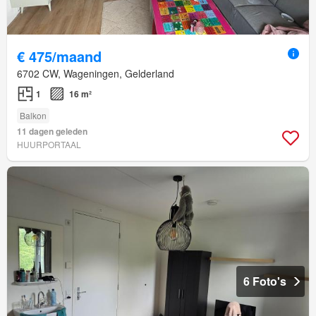
€ 475/maand
6702 CW, Wageningen, Gelderland
1
16 m²
Balkon
11 dagen geleden
HUURPORTAAL
6 Foto's