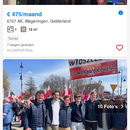
€ 475/maand
6707 AK, Wageningen, Gelderland
1
18 m²
Terras
7 dagen geleden
HUURPORTAAL
10 Foto's