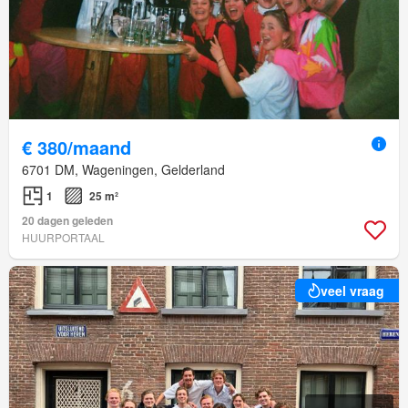
€ 380/maand
6701 DM, Wageningen, Gelderland
1
25 m²
20 dagen geleden
HUURPORTAAL
veel vraag