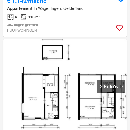
€ 1.149/maand
Appartement
in Wageningen, Gelderland
4
116 m²
30+ dagen geleden
HUURWONINGEN
2 Foto's