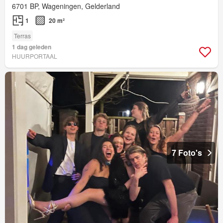
6701 BP, Wageningen, Gelderland
1
20 m²
Terras
1 dag geleden
HUURPORTAAL
7 Foto's