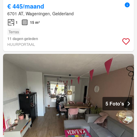
€ 445/maand
6701 AT, Wageningen, Gelderland
1
15 m²
Terras
11 dagen geleden
HUURPORTAAL
5 Foto's