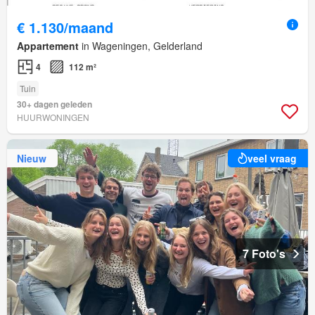
€ 1.130/maand
Appartement
in Wageningen, Gelderland
4
112 m²
Tuin
30+ dagen geleden
HUURWONINGEN
Nieuw
veel vraag
7 Foto's