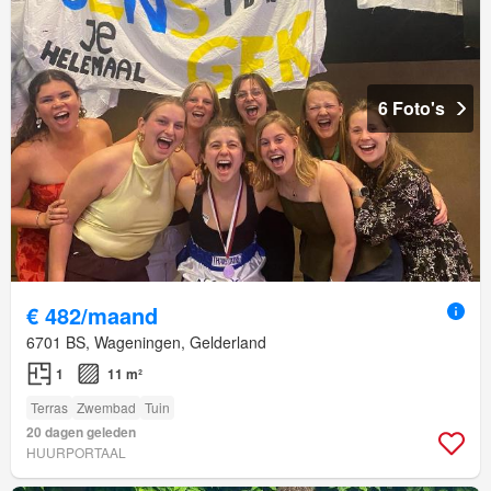
6 Foto's
€ 482/maand
6701 BS, Wageningen, Gelderland
1
11 m²
Terras
Zwembad
Tuin
20 dagen geleden
HUURPORTAAL