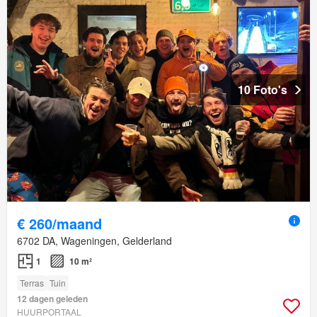
10 Foto's
€ 260/maand
6702 DA, Wageningen, Gelderland
1
10 m²
Terras
Tuin
12 dagen geleden
HUURPORTAAL