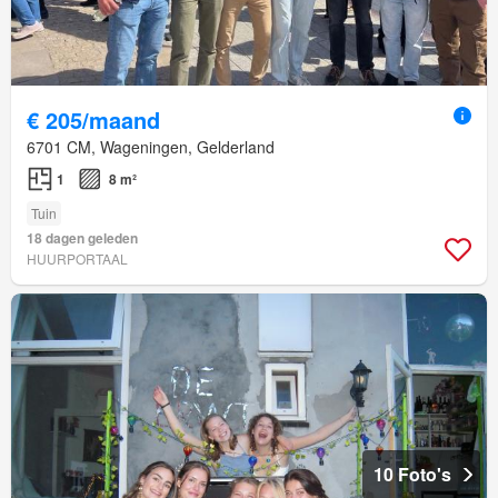
€ 205/maand
6701 CM, Wageningen, Gelderland
1
8 m²
Tuin
18 dagen geleden
HUURPORTAAL
10 Foto's