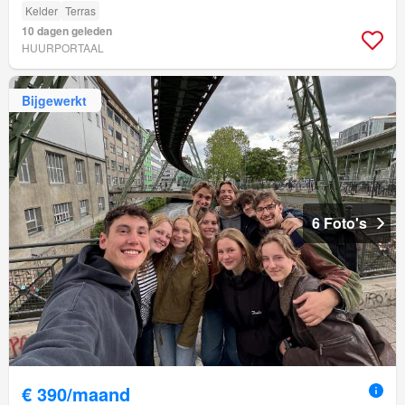
Kelder
Terras
10 dagen geleden
HUURPORTAAL
Bijgewerkt
6 Foto's
€ 390/maand