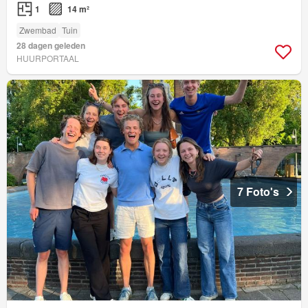
1
14 m²
Zwembad
Tuin
28 dagen geleden
HUURPORTAAL
7 Foto's