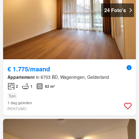
24 Foto's
€ 1.775/maand
Appartement
in 6703 BD, Wageningen, Gelderland
2
1
82 m²
Tuin
1 dag geleden
RENTUMO