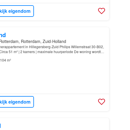
kijk eigendom
nd
Rotterdam, Rotterdam, Zuid-Holland
kamerappartement in Hillegersberg-Zuid Philips Willemstraat 30-B02,
Circa 51 m² | 2 kamers | maximale huurperiode De woning wordt
studenten die op dit moment niet sta…
104 m²
kijk eigendom
d