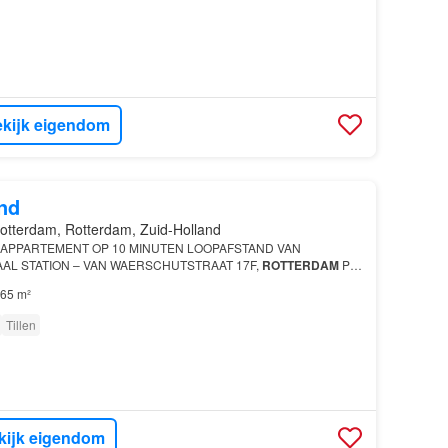
kijk eigendom
nd
otterdam, Rotterdam, Zuid-Holland
 APPARTEMENT OP 10 MINUTEN LOOPAFSTAND VAN
L STATION – VAN WAERSCHUTSTRAAT 17F,
ROTTERDAM
Per
3-kamer appartement van 65 m², gelegen op de 1e verdieping van
65 m²
Tillen
kijk eigendom