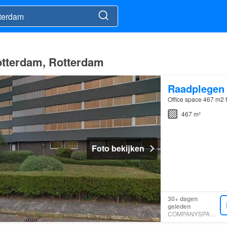
otterdam, Rotterdam
Raadplegen
Office space 467 m2 f
467 m²
Foto bekijken
30+ dagen
geleden
COMPANYSPACE.COM