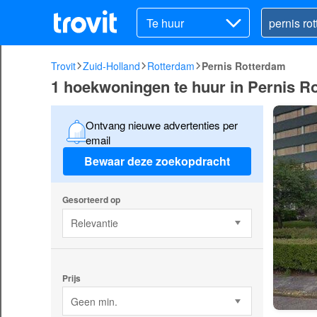
Te huur
Trovit
Zuid-Holland
Rotterdam
Pernis Rotterdam
1 hoekwoningen te huur in Pernis R
Ontvang nieuwe advertenties per
email
Bewaar deze zoekopdracht
Gesorteerd op
Relevantie
Prijs
Geen min.