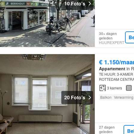
10 Foto's
30+ dagen
Be
geleden
HUUREXPERT
€ 1.150/maa
Appartement
in R
TE HUUR: 3-KAMER
ROTTEDAM CENTRAA
direct beschikbaar: 
3
kamers
een appartements…
20 Foto's
Balkon
Verwarming
27 dagen
Be
geleden