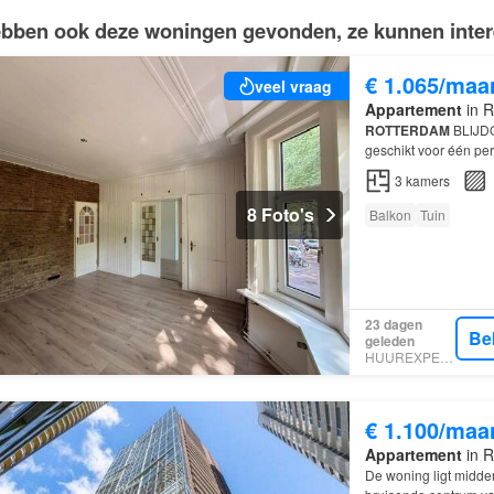
bben ook deze woningen gevonden, ze kunnen intere
€ 1.065/maa
veel vraag
Appartement
in R
ROTTERDAM
BLIJDO
geschikt voor één per
3
kamers
8 Foto's
Balkon
Tuin
23 dagen
Be
geleden
HUUREXPERT
€ 1.100/maa
Appartement
in R
De woning ligt midd