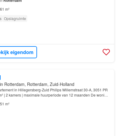
an
Rotterdam
61 m²
s
Opslagruimte
kijk eigendom
d
in Rotterdam, Rotterdam, Zuid-Holland
rtement in Hillegersberg-Zuid Philips Willemstraat 30-A, 3051 PR
m² | 2 kamers | maximale huurperiode van 12 maanden De woning
d aan studenten die op dit moment niet…
51 m²