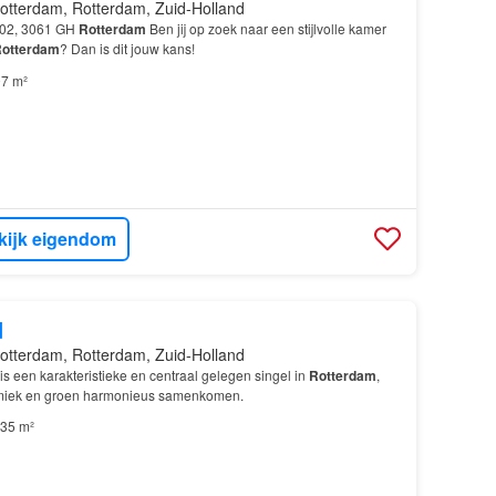
otterdam, Rotterdam, Zuid-Holland
-B02, 3061 GH
Rotterdam
Ben jij op zoek naar een stijlvolle kamer
otterdam
? Dan is dit jouw kans!
7 m²
kijk eigendom
d
otterdam, Rotterdam, Zuid-Holland
s een karakteristieke en centraal gelegen singel in
Rotterdam
,
amiek en groen harmonieus samenkomen.
35 m²