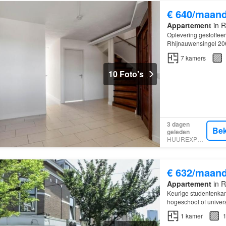
€ 640/maan
Appartement
in R
Oplevering gestoffeer
Rhijnauwensingel 20
De woning is geschik
7
kamers
10 Foto's
3 dagen
Bek
geleden
HUUREXPERT
€ 632/maan
Appartement
in R
Keurige studentenkame
hogeschool of universi
gemeentelijke lasten
1
kamer
1