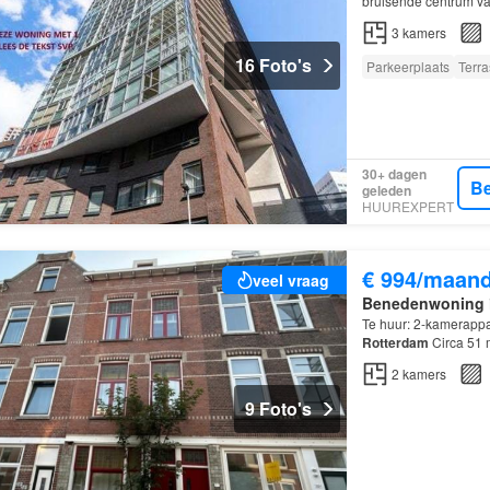
bruisende centrum v
3
kamers
16 Foto's
Parkeerplaats
Terra
30+ dagen
Be
geleden
HUUREXPERT
€ 994/maan
veel vraag
Benedenwoning
Te huur: 2-kamerappa
Rotterdam
Circa 51 
wordt alleen verhuur
2
kamers
9 Foto's