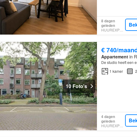
8 dagen
Bek
geleden
HUUREXPERT
€ 740/maan
Appartement
in R
De studio heeft een e
1
kamer
2
10 Foto's
4 dagen
Bek
geleden
HUUREXPERT