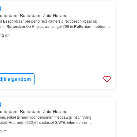
d
otterdam, Rotterdam, Zuid-Holland
d Beschikbaar per per direct Kamers direct beschikbaar op
6 in
Rotterdam
Op Rhijnauwensingel 206 in
Rotterdam
hebben
t voor studenten die op zoek zijn naar een kamer…
12 m²
ijk eigendom
d
otterdam, Rotterdam, Zuid-Holland
r, enkel te huur voor personen met bewijs inschrijving
teit! Huurprijs €632,41 exclusief G/W/E, internet/tv en
 Staat Gestoffeerd Beschikbaar per 01-07-2026 Huurp…
9 m²