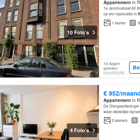
Appartement
in R
1e Jerichostraat 60
op een toplocatie in
R
1
kamer
9
10 Foto's
18 dagen
Be
geleden
HUUREXPERT
€ 952/maan
Appartement
in R
De Diergaardesingel i
waar stedelijke dyn
2
kamers
4 Foto's