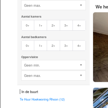
Geen max.
We he
Aantal kamers
0+
1+
2+
3+
4+
Aantal badkamers
0+
1+
2+
3+
4+
Oppervlakte
Geen min.
Geen max.
In de buurt
Te Huur Hoekwoning Rhoon (12)