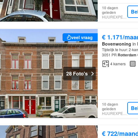
10 dagen
Be
geleden
HUUREXPERT
€ 1.171/maa
veel vraag
Bovenwoning
in 
Tijdelijk te huur: 2-
3051 PR
Rotterdam
alleen verhuurd aan 
4
kamers
28 Foto's
10 dagen
Be
geleden
HUUREXPERT
€ 722/maan