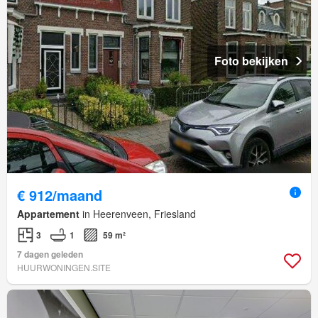
Foto bekijken
€ 912/maand
Appartement
in Heerenveen, Friesland
3
1
59 m²
7 dagen geleden
HUURWONINGEN.SITE