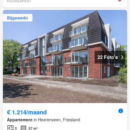
HUUREXPERT
Bijgewerkt
22 Foto's
€ 1.214/maand
Appartement
in Heerenveen, Friesland
3
57 m²