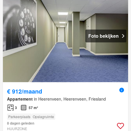
Foto bekijken
€ 912/maand
Appartement
in Heerenveen, Heerenveen, Friesland
3
57 m²
Parkeerplaats
Opslagruimte
8 dagen geleden
HUURZONE