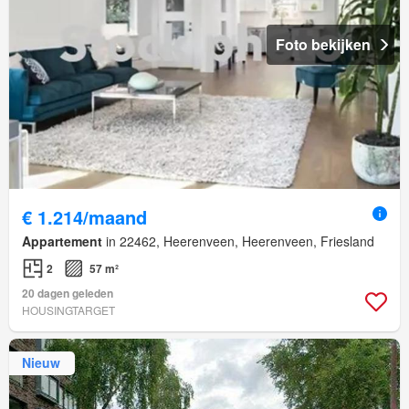
Foto bekijken
€ 1.214/maand
Appartement
in 22462, Heerenveen, Heerenveen, Friesland
2
57 m²
20 dagen geleden
HOUSINGTARGET
Nieuw