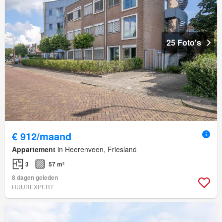
25 Foto's
€ 912/maand
Appartement
in Heerenveen, Friesland
3
57 m²
8 dagen geleden
HUUREXPERT