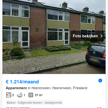
Foto bekijken
€ 1.214/maand
Appartement
in Heerenveen, Heerenveen, Friesland
2
1
57 m²
Balkon
IUitgeruste keuken
Opslagruimte
19 dagen geleden