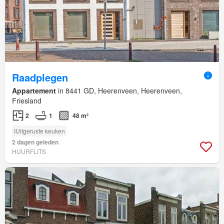
Raadplegen
Appartement
in 8441 GD, Heerenveen, Heerenveen,
Friesland
2
1
48 m²
IUitgeruste keuken
2 dagen geleden
HUURFLITS