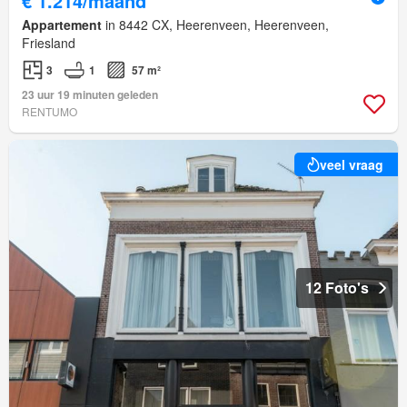
€ 1.214/maand
Appartement
in 8442 CX, Heerenveen, Heerenveen,
Friesland
3
1
57 m²
23 uur 19 minuten geleden
RENTUMO
veel vraag
12 Foto's