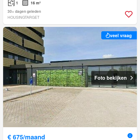
1
16 m²
30+ dagen geleden
HOUSINGTARGET
veel vraag
Foto bekijken
€ 675/maand