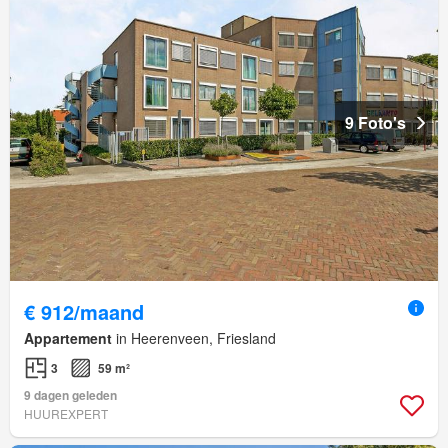
9 Foto's
€ 912/maand
Appartement
in Heerenveen, Friesland
3
59 m²
9 dagen geleden
HUUREXPERT