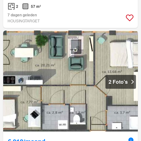
2
57 m²
7 dagen geleden
HOUSINGTARGET
2 Foto's