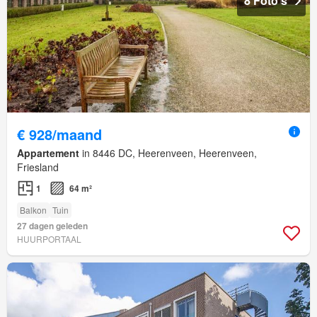
8 Foto's
€ 928/maand
Appartement
in 8446 DC, Heerenveen, Heerenveen,
Friesland
1
64 m²
Balkon
Tuin
27 dagen geleden
HUURPORTAAL