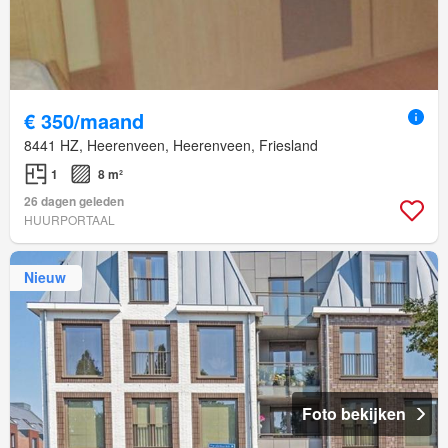
€ 350/maand
8441 HZ, Heerenveen, Heerenveen, Friesland
1
8 m²
26 dagen geleden
HUURPORTAAL
Nieuw
Foto bekijken