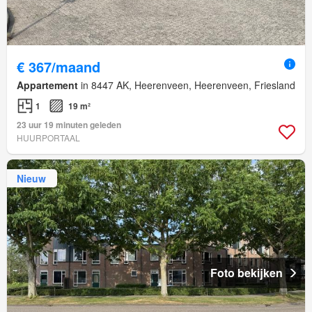
€ 367/maand
Appartement
in 8447 AK, Heerenveen, Heerenveen, Friesland
1
19 m²
23 uur 19 minuten geleden
HUURPORTAAL
Nieuw
Foto bekijken