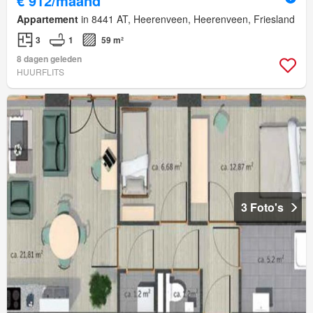
€ 912/maand
Appartement
in 8441 AT, Heerenveen, Heerenveen, Friesland
3
1
59 m²
8 dagen geleden
HUURFLITS
3 Foto's