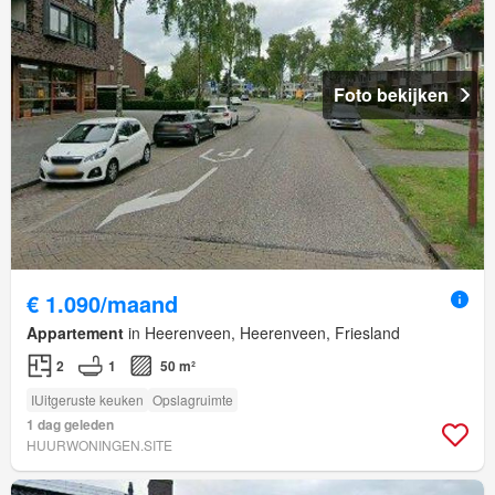
Foto bekijken
€ 1.090/maand
Appartement
in Heerenveen, Heerenveen, Friesland
2
1
50 m²
IUitgeruste keuken
Opslagruimte
1 dag geleden
HUURWONINGEN.SITE