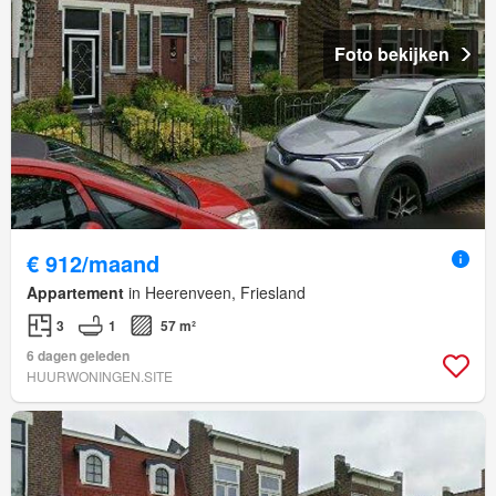
Foto bekijken
€ 912/maand
Appartement
in Heerenveen, Friesland
3
1
57 m²
6 dagen geleden
HUURWONINGEN.SITE