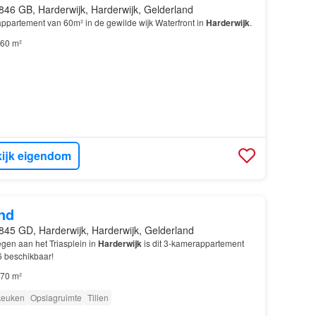
846 GB, Harderwijk, Harderwijk, Gelderland
appartement van 60m² in de gewilde wijk Waterfront in
Harderwijk
.
60 m²
ijk eigendom
nd
845 GD, Harderwijk, Harderwijk, Gelderland
gen aan het Triasplein in
Harderwijk
is dit 3-kamerappartement
 beschikbaar!
70 m²
 keuken
Opslagruimte
Tillen