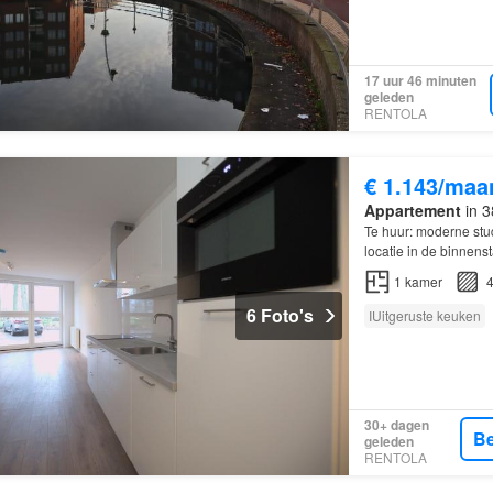
17 uur 46 minuten
geleden
RENTOLA
€ 1.143/maa
Appartement
in 3
Te huur: moderne stu
locatie in de binnen
1
kamer
4
6 Foto's
IUitgeruste keuken
30+ dagen
Be
geleden
RENTOLA