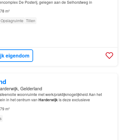
ncomplex De Posterij, gelegen aan de Selhorstweg in
78 m²
Opslagruimte
Tillen
ijk eigendom
nd
arderwijk, Gelderland
sfeervolle woonruimte met werk/praktijkmogelijkheid Aan het
lein in het centrum van
Harderwijk
is deze exclusieve
79 m²
s