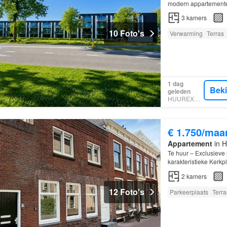
modern appartemente
3
kamers
10 Foto's
Verwarming
Terras
1 dag
Bek
geleden
HUUREXPERT
€ 1.750/maa
Appartement
in H
Te huur – Exclusieve 
karakteristieke Kerkp
2
kamers
12 Foto's
Parkeerplaats
Terra