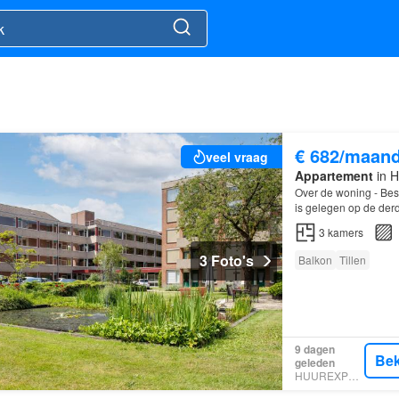
€ 682/maan
veel vraag
Appartement
in H
Over de woning - Besc
is gelegen op de der
3
kamers
3 Foto's
Balkon
Tillen
9 dagen
Bek
geleden
HUUREXPERT