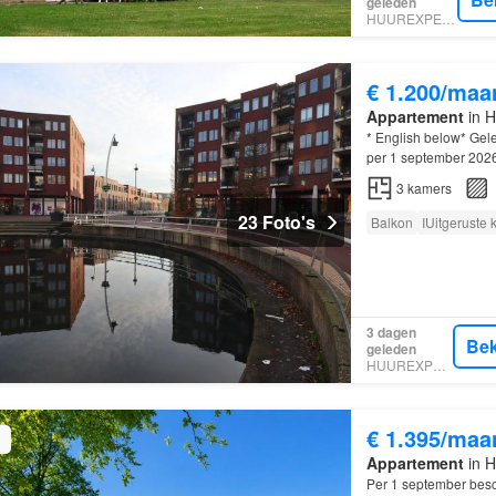
geleden
HUUREXPERT
€ 1.200/maa
Appartement
in H
* English below* Gele
per 1 september 2026
3
kamers
23 Foto's
Balkon
IUitgeruste
3 dagen
Bek
geleden
HUUREXPERT
€ 1.395/maa
Appartement
in H
Per 1 september bes