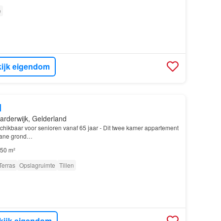
e
ijk eigendom
d
arderwijk, Gelderland
chikbaar voor senioren vanaf 65 jaar - Dit twee kamer appartement
gane grond…
50 m²
Terras
Opslagruimte
Tillen
kijk eigendom