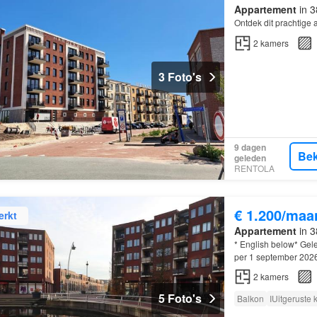
Appartement
in 3
Ontdek dit prachtige 
2
kamers
3 Foto's
9 dagen
Bek
geleden
RENTOLA
€ 1.200/maa
erkt
Appartement
in 3
* English below* Gele
per 1 september 2026
2
kamers
5 Foto's
Balkon
IUitgeruste