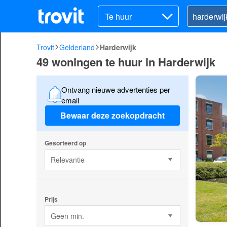
Te huur
Trovit
Gelderland
Harderwijk
49 woningen te huur in Harderwijk
Ontvang nieuwe advertenties per
email
Bewaar deze zoekopdracht
Gesorteerd op
Relevantie
Prijs
Geen min.