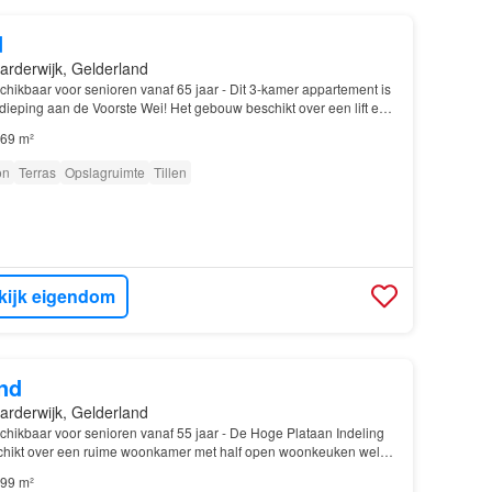
d
arderwijk, Gelderland
hikbaar voor senioren vanaf 65 jaar - Dit 3-kamer appartement is
ieping aan de Voorste Wei! Het gebouw beschikt over een lift en
…
69 m²
on
Terras
Opslagruimte
Tillen
kijk eigendom
nd
arderwijk, Gelderland
chikbaar voor senioren vanaf 55 jaar - De Hoge Plataan Indeling
chikt over een ruime woonkamer met half open woonkeuken welke
apparatuur, twee slaapkamers, toilet, b…
99 m²