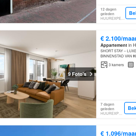
12 dagen
Be
geleden
HUUREXPERT
€ 2.100/maa
Appartement
in H
SHORT STAY – LUX
BINNENSTAD VAN
H
maanden, op een unie
3
kamers
9 Foto's
7 dagen
Bek
geleden
HUUREXPERT
€ 1.096/maa