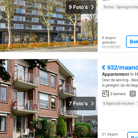
9 Foto's
Terras
Opslagruimt
9 dagen
Bek
geleden
HUUREXPERT
€ 932/maan
Appartement
in H
Over de woning - Bes
is gelegen op de be
2
kamers
7 Foto's
IUitgeruste keuken
21 dagen
Be