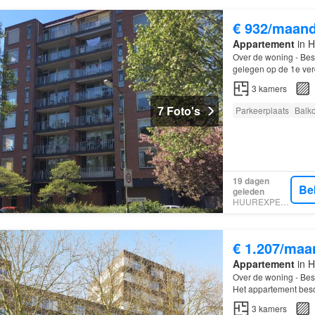
€ 932/maan
Appartement
in H
Over de woning - Besc
gelegen op de 1e verd
is gebouwd in 1990
3
kamers
7 Foto's
Parkeerplaats
Balk
19 dagen
Be
geleden
HUUREXPERT
€ 1.207/maa
Appartement
in H
Over de woning - Bes
Het appartement bes
voorzien is van alle 
3
kamers