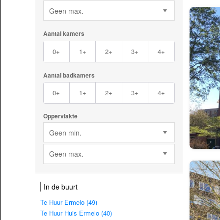
Geen max.
Aantal kamers
0+
1+
2+
3+
4+
Aantal badkamers
0+
1+
2+
3+
4+
Oppervlakte
Geen min.
Geen max.
In de buurt
Te Huur Ermelo (49)
Te Huur Huis Ermelo (40)