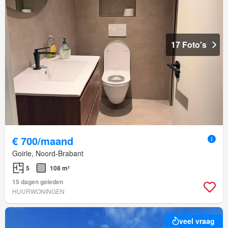
17 Foto's
€ 700/maand
Goirle, Noord-Brabant
5
108 m²
15 dagen geleden
HUURWONINGEN
veel vraag