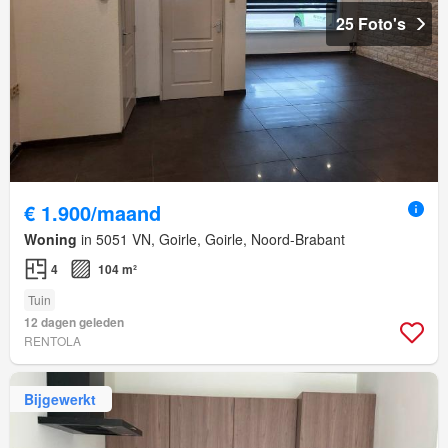
25 Foto's
€ 1.900/maand
Woning
in 5051 VN, Goirle, Goirle, Noord-Brabant
4
104 m²
Tuin
12 dagen geleden
RENTOLA
Bijgewerkt