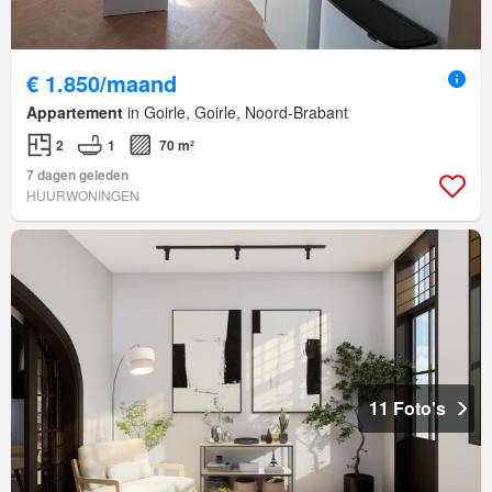
€ 1.850/maand
Appartement
in Goirle, Goirle, Noord-Brabant
2
1
70 m²
7 dagen geleden
HUURWONINGEN
11 Foto's