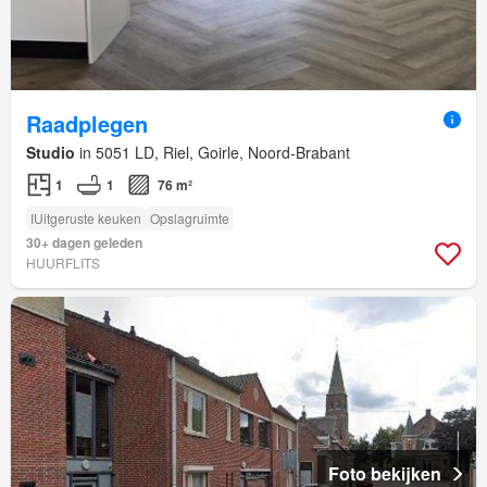
Raadplegen
Studio
in 5051 LD, Riel, Goirle, Noord-Brabant
1
1
76 m²
IUitgeruste keuken
Opslagruimte
30+ dagen geleden
HUURFLITS
Foto bekijken