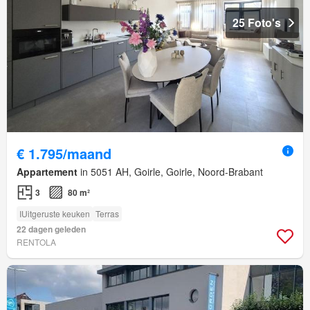
25 Foto's
€ 1.795/maand
Appartement
in 5051 AH, Goirle, Goirle, Noord-Brabant
3
80 m²
IUitgeruste keuken
Terras
22 dagen geleden
RENTOLA