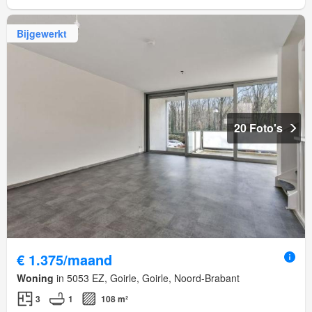
Bijgewerkt
20 Foto's
€ 1.375/maand
Woning
in 5053 EZ, Goirle, Goirle, Noord-Brabant
3
1
108 m²