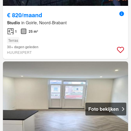
€ 820/maand
Studio
in Goirle, Noord-Brabant
1
25 m²
Terras
30+ dagen geleden
HUUREXPERT
Foto bekijken