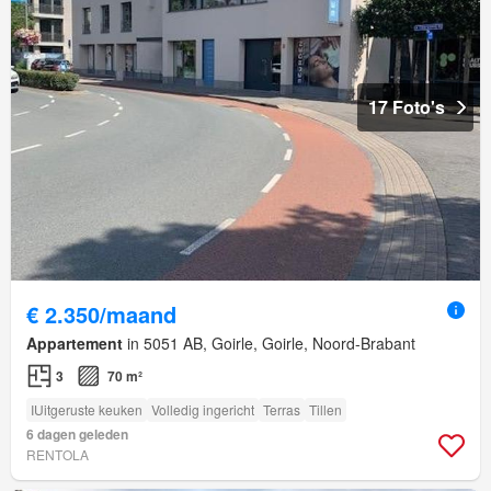
17 Foto's
€ 2.350/maand
Appartement
in 5051 AB, Goirle, Goirle, Noord-Brabant
3
70 m²
IUitgeruste keuken
Volledig ingericht
Terras
Tillen
6 dagen geleden
RENTOLA