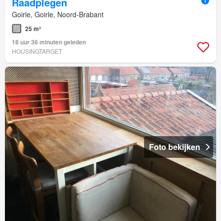
Raadplegen
Goirle, Goirle, Noord-Brabant
25 m²
18 uur 36 minuten geleden
HOUSINGTARGET
Foto bekijken