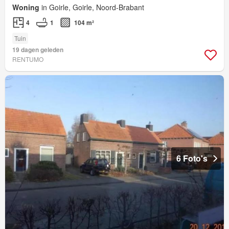
Woning
in Goirle, Goirle, Noord-Brabant
4
1
104 m²
Tuin
19 dagen geleden
RENTUMO
6 Foto's