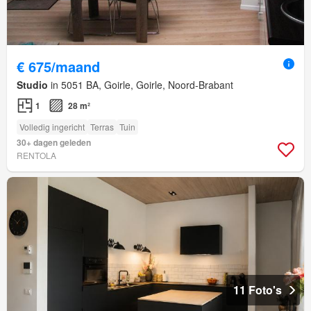
€ 675/maand
Studio
in 5051 BA, Goirle, Goirle, Noord-Brabant
1
28 m²
Volledig ingericht
Terras
Tuin
30+ dagen geleden
RENTOLA
11 Foto's