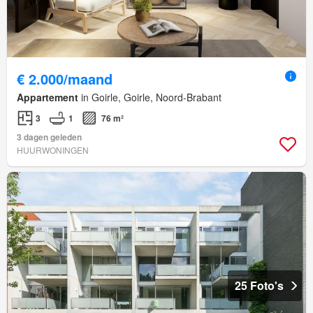
€ 2.000/maand
Appartement
in Goirle, Goirle, Noord-Brabant
3
1
76 m²
3 dagen geleden
HUURWONINGEN
25 Foto's