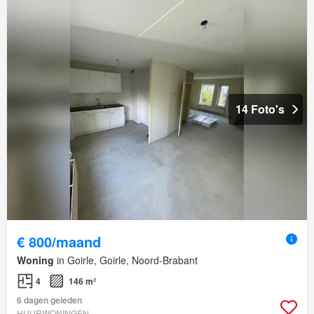
14 Foto's
€ 800/maand
Woning
in Goirle, Goirle, Noord-Brabant
4
146 m²
6 dagen geleden
HUURWONINGEN