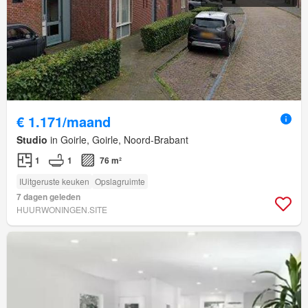
€ 1.171/maand
Studio
in Goirle, Goirle, Noord-Brabant
1
1
76 m²
IUitgeruste keuken
Opslagruimte
7 dagen geleden
HUURWONINGEN.SITE