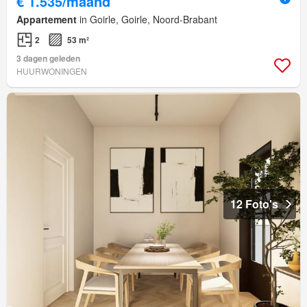
€ 1.535/maand
Appartement
in Goirle, Goirle, Noord-Brabant
2
53 m²
3 dagen geleden
HUURWONINGEN
12 Foto's