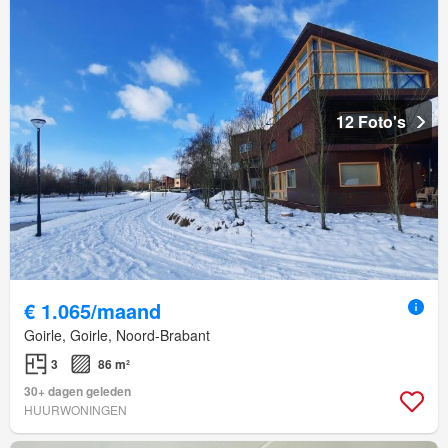
12 Foto's
€ 1.065/maand
Goirle, Goirle, Noord-Brabant
3
86 m²
30+ dagen geleden
HUURWONINGEN