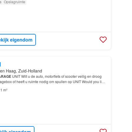
s
Opslagruimte
kijk eigendom
d
en Haag, Zuid-Holland
ARAGE
UNIT Wilt u de auto, motorfiets of scooter veilig en droog
ragebox of heeft u ruimte nodig om spullen op UNIT Would you like
 store your car, motorcycle, or…
1 m²
kijk eigendom