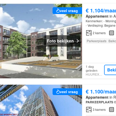
€ 1.104/maa
veel vraag
Appartement
in A
Kenmerken: - Woningt
- Verdieping: Begane 
2
kamers
Foto bekijken
Parkeerplaats
Balk
1 dag
Bek
geleden
HUUREXPERT
€ 1.100/maa
veel vraag
Appartement
in R
PARKEERPLAATS
I
3
kamers