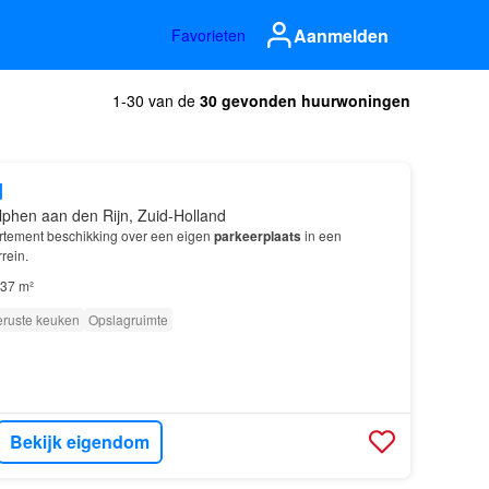
Aanmelden
Favorieten
1-30 van de
30 gevonden huurwoningen
d
lphen aan den Rijn, Zuid-Holland
artement beschikking over een eigen
parkeerplaats
in een
rein.
37 m²
eruste keuken
Opslagruimte
Bekijk eigendom