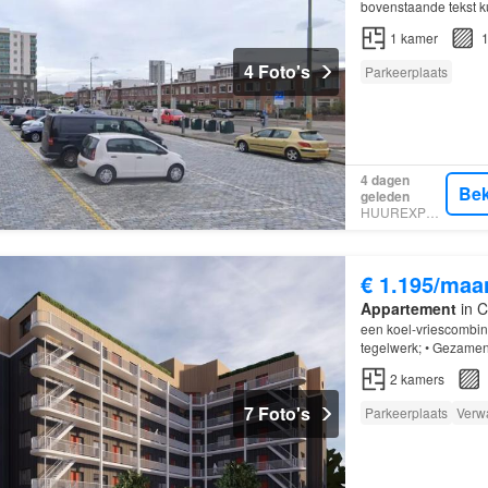
bovenstaande tekst k
1
kamer
1
4 Foto's
Parkeerplaats
4 dagen
Bek
geleden
HUUREXPERT
€ 1.195/maa
Appartement
in C
een koel-vriescombinat
tegelwerk; • Gezamenl
2
kamers
7 Foto's
Parkeerplaats
Verw