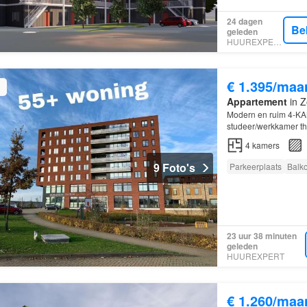
24 dagen
Be
geleden
HUUREXPERT
€ 1.395/maa
Appartement
in Z
Modern en ruim 4-K
studeer/werkkamer tha
parkeerplaats
4
kamers
9 Foto's
Parkeerplaats
Balk
23 uur 38 minuten
geleden
HUUREXPERT
€ 1.260/maa