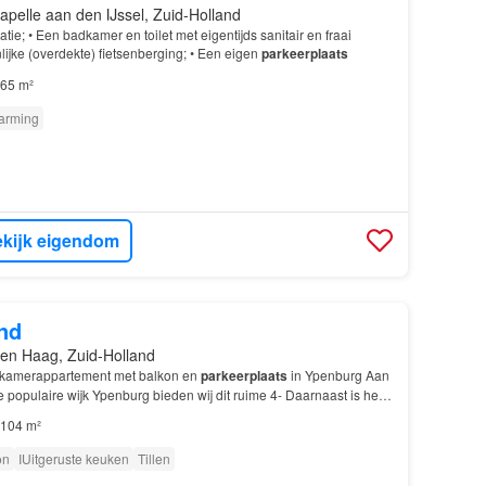
apelle aan den IJssel, Zuid-Holland
ie; • Een badkamer en toilet met eigentijds sanitair en fraai
ijke (overdekte) fietsenberging; • Een eigen
parkeerplaats
65 m²
arming
kijk eigendom
nd
en Haag, Zuid-Holland
kamerappartement met balkon en
parkeerplaats
in Ypenburg Aan
e populaire wijk Ypenburg bieden wij dit ruime 4- Daarnaast is het
 voorzien van een lift en beschikt h…
104 m²
on
IUitgeruste keuken
Tillen