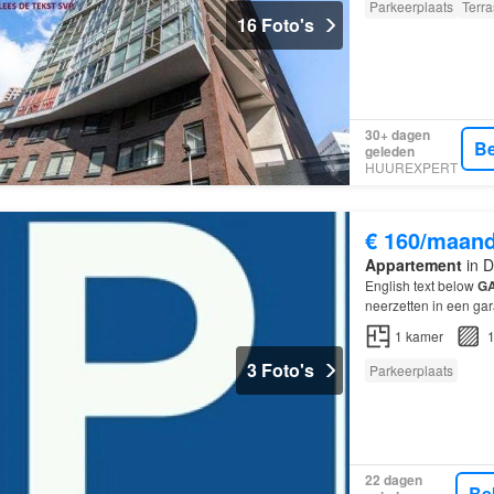
Parkeerplaats
Terra
16 Foto's
30+ dagen
Be
geleden
HUUREXPERT
€ 160/maan
Appartement
in D
English text below
G
neerzetten in een ga
to safely and securely
1
kamer
1
3 Foto's
Parkeerplaats
22 dagen
Be