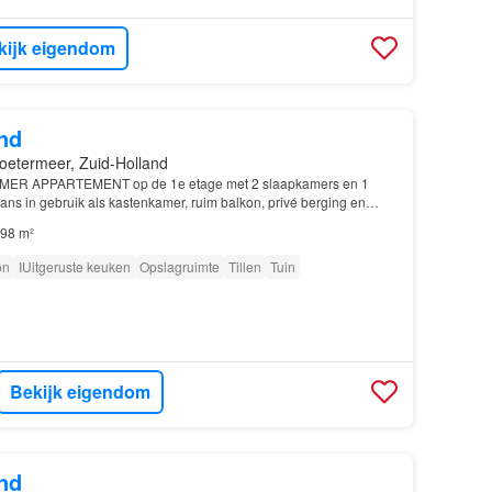
kijk eigendom
nd
oetermeer, Zuid-Holland
AMER APPARTEMENT op de 1e etage met 2 slaapkamers en 1
ns in gebruik als kastenkamer, ruim balkon, privé berging en
98 m²
on
IUitgeruste keuken
Opslagruimte
Tillen
Tuin
Bekijk eigendom
nd