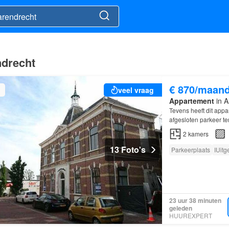
ndrecht
€ 870/maan
veel vraag
Appartement
in A
Tevens heeft dit app
afgesloten parkeer ter
2
kamers
13 Foto's
Parkeerplaats
IUitg
23 uur 38 minuten
geleden
HUUREXPERT