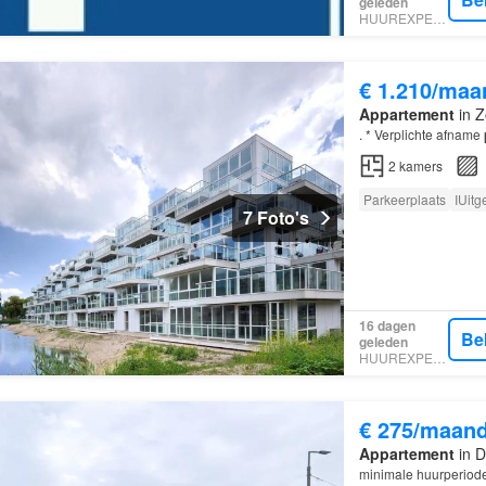
geleden
HUUREXPERT
€ 1.210/maa
Appartement
in Z
. * Verplichte afname
2
kamers
Parkeerplaats
IUitg
7 Foto's
16 dagen
Be
geleden
HUUREXPERT
€ 275/maan
Appartement
in D
minimale huurperiode 