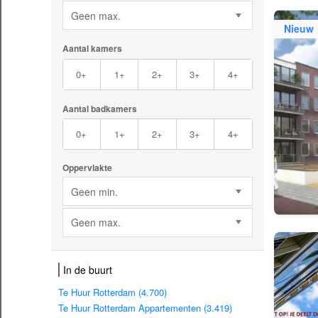
Geen max.
Nieuw
Aantal kamers
0+
1+
2+
3+
4+
Aantal badkamers
0+
1+
2+
3+
4+
Oppervlakte
Geen min.
Geen max.
In de buurt
Te Huur Rotterdam (4.700)
Te Huur Rotterdam Appartementen (3.419)