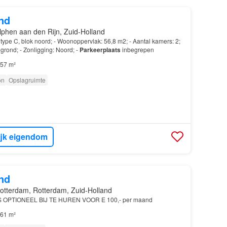
nd
lphen aan den Rijn, Zuid-Holland
ype C, blok noord; - Woonoppervlak: 56,8 m2; - Aantal kamers: 2;
grond; - Zonligging: Noord; -
Parkeerplaats
inbegrepen
57 m²
on
Opslagruimte
ijk eigendom
nd
otterdam, Rotterdam, Zuid-Holland
S OPTIONEEL BIJ TE HUREN VOOR E 100,- per maand
61 m²