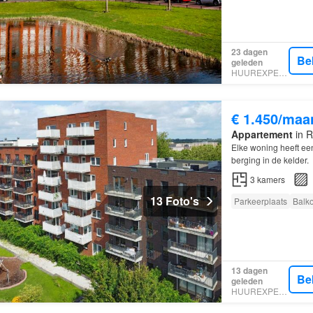
23 dagen
Be
geleden
HUUREXPERT
€ 1.450/maa
Appartement
in R
Elke woning heeft ee
berging in de kelder.
3
kamers
13 Foto's
Parkeerplaats
Balk
13 dagen
Be
geleden
HUUREXPERT