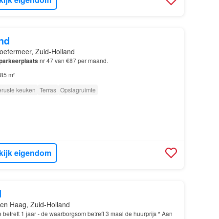
nd
oetermeer, Zuid-Holland
parkeerplaats
nr 47 van €87 per maand.
85 m²
eruste keuken
Terras
Opslagruimte
kijk eigendom
d
en Haag, Zuid-Holland
betreft 1 jaar - de waarborgsom betreft 3 maal de huurprijs * Aan