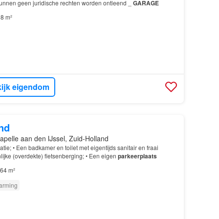
unnen geen juridische rechten worden ontleend _
GARAGE
8 m²
ijk eigendom
nd
apelle aan den IJssel, Zuid-Holland
ie; • Een badkamer en toilet met eigentijds sanitair en fraai
ijke (overdekte) fietsenberging; • Een eigen
parkeerplaats
64 m²
arming