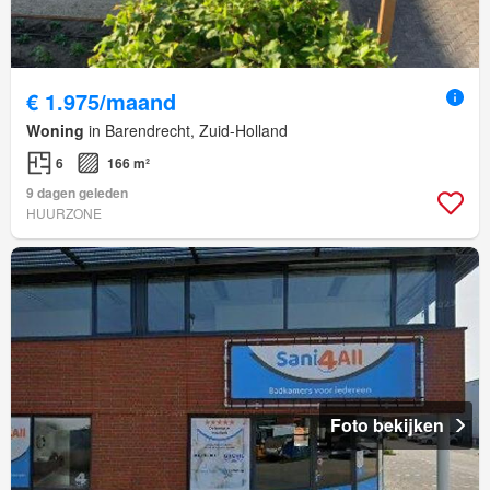
€ 1.975/maand
Woning
in Barendrecht, Zuid-Holland
6
166 m²
9 dagen geleden
HUURZONE
Foto bekijken