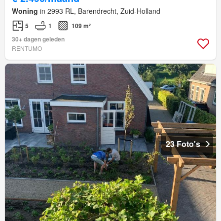
Woning
in 2993 RL, Barendrecht, Zuid-Holland
5
1
109 m²
30+ dagen geleden
RENTUMO
23 Foto's