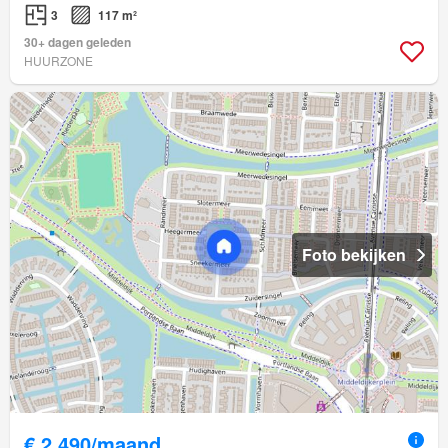
3
117 m²
30+ dagen geleden
HUURZONE
Foto bekijken
€ 2.490/maand