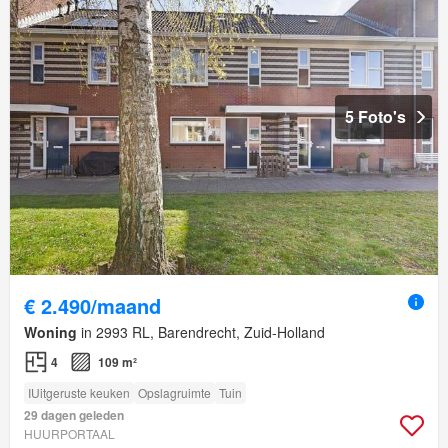
5 Foto's
€ 2.490/maand
Woning
in 2993 RL, Barendrecht, Zuid-Holland
4
109 m²
IUitgeruste keuken
Opslagruimte
Tuin
29 dagen geleden
HUURPORTAAL