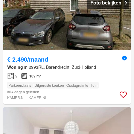
Foto bekijken
€ 2.490/maand
Woning
in 2993RL, Barendrecht, Zuid-Holland
5
109 m²
Parkeerplaats
IUitgeruste keuken
Opslagruimte
Tuin
30+ dagen geleden
KAMER.NL - KAMER NI