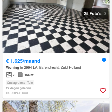
25 Foto's
€ 1.625/maand
Woning
in 2994 LA, Barendrecht, Zuid-Holland
2
166 m²
Opslagruimte
Tuin
22 dagen geleden
HUURPORTAAL