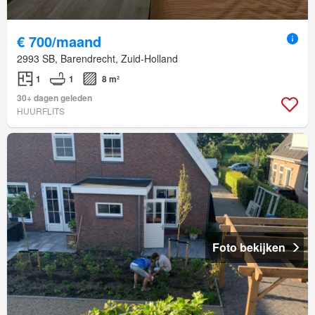
€ 700/maand
2993 SB, Barendrecht, Zuid-Holland
1
1
8 m²
30+ dagen geleden
HUURFLITS
Foto bekijken