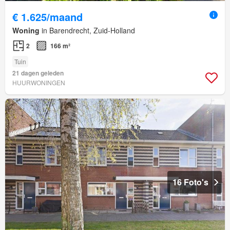
€ 1.625/maand
Woning
in Barendrecht, Zuid-Holland
2
166 m²
Tuin
21 dagen geleden
HUURWONINGEN
16 Foto's