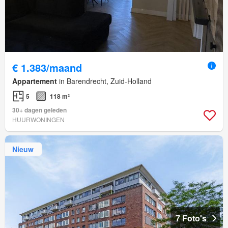
€ 1.383/maand
Appartement
in Barendrecht, Zuid-Holland
5
118 m²
30+ dagen geleden
HUURWONINGEN
Nieuw
7 Foto's