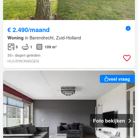
€ 2.490/maand
Woning
in Barendrecht, Zuid-Holland
5
1
109 m²
30+ dagen geleden
HUURWONINGEN
veel vraag
Foto bekijken