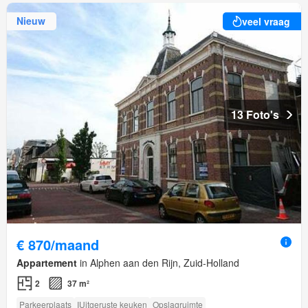
Nieuw
veel vraag
13 Foto's
€ 870/maand
Appartement
in Alphen aan den Rijn, Zuid-Holland
2
37 m²
Parkeerplaats
IUitgeruste keuken
Opslagruimte