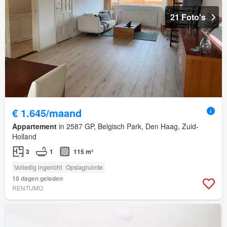
21 Foto's
€ 1.645/maand
Appartement
in 2587 GP, Belgisch Park, Den Haag, Zuid-
Holland
3
1
115 m²
Volledig ingericht
Opslagruimte
18 dagen geleden
RENTUMO