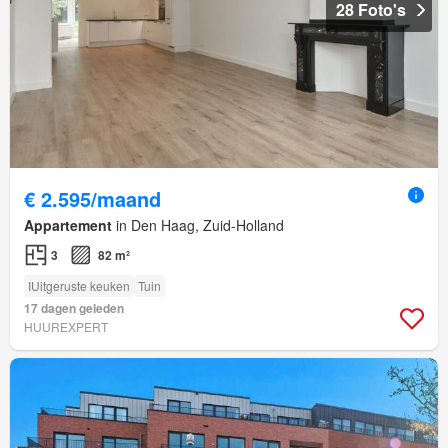
28 Foto's
€ 2.595/maand
Appartement
in Den Haag, Zuid-Holland
3
82 m²
IUitgeruste keuken
Tuin
17 dagen geleden
HUUREXPERT