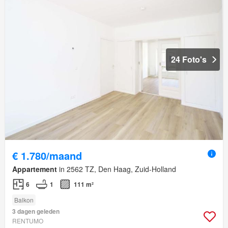
24 Foto's
€ 1.780/maand
Appartement
in 2562 TZ, Den Haag, Zuid-Holland
6
1
111 m²
Balkon
3 dagen geleden
RENTUMO