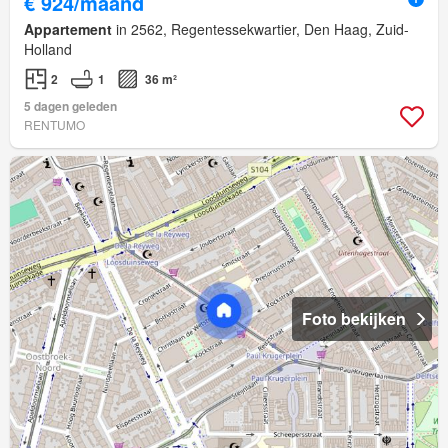
€ 924/maand
Appartement
in 2562, Regentessekwartier, Den Haag, Zuid-
Holland
2
1
36 m²
5 dagen geleden
RENTUMO
Foto bekijken