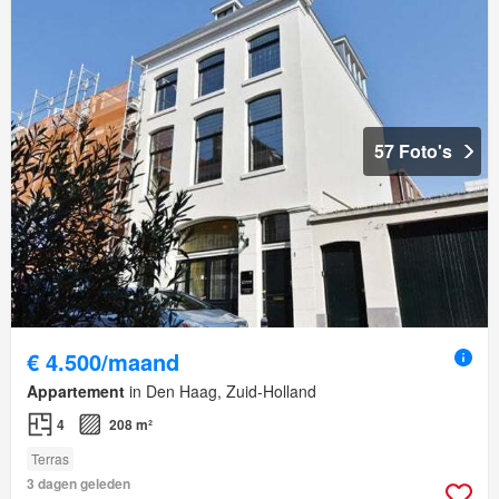
57 Foto's
€ 4.500/maand
Appartement
in Den Haag, Zuid-Holland
4
208 m²
Terras
3 dagen geleden