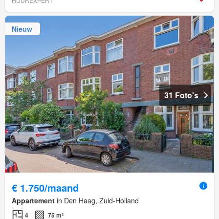
HUUREXPERT
Nieuw
31 Foto's
€ 1.750/maand
Appartement
in Den Haag, Zuid-Holland
4
75 m²