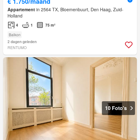
€ 1.750/maand
Appartement
in 2564 TX, Bloemenbuurt, Den Haag, Zuid-
Holland
4
1
75 m²
Balkon
2 dagen geleden
RENTUMO
10 Foto's