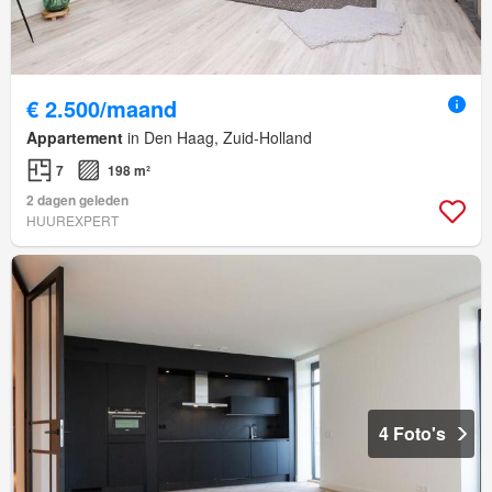
€ 2.500/maand
Appartement
in Den Haag, Zuid-Holland
7
198 m²
2 dagen geleden
HUUREXPERT
4 Foto's