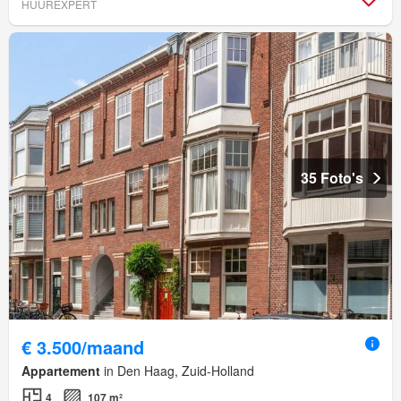
HUUREXPERT
35 Foto's
€ 3.500/maand
Appartement
in Den Haag, Zuid-Holland
4
107 m²