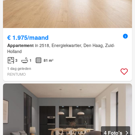
€ 1.975/maand
Appartement
in 2518, Energiekwartier, Den Haag, Zuid-
Holland
3
1
81 m²
1 dag geleden
RENTUMO
4 Foto's