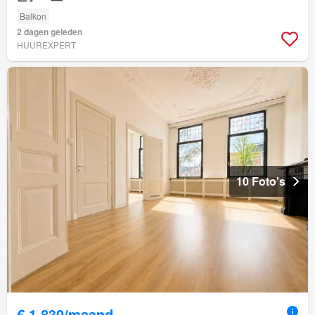
Balkon
2 dagen geleden
HUUREXPERT
10 Foto's
€ 1.830/maand