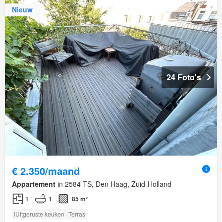
Nieuw
24 Foto's
€ 2.350/maand
Appartement
in 2584 TS, Den Haag, Zuid-Holland
1
1
85 m²
IUitgeruste keuken
Terras