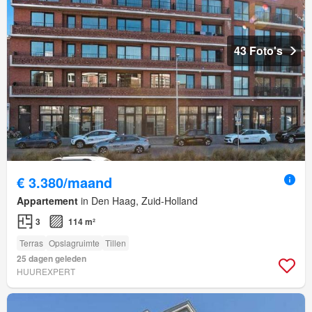
43 Foto's
€ 3.380/maand
Appartement
in Den Haag, Zuid-Holland
3
114 m²
Terras
Opslagruimte
Tillen
25 dagen geleden
HUUREXPERT