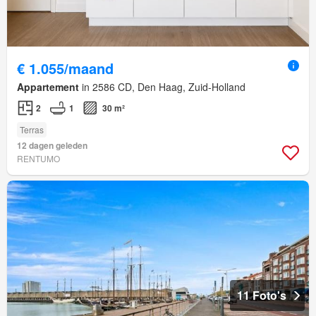
€ 1.055/maand
Appartement
in 2586 CD, Den Haag, Zuid-Holland
2
1
30 m²
Terras
12 dagen geleden
RENTUMO
11 Foto's