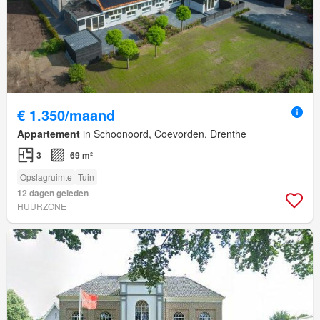
€ 1.350/maand
Appartement
in Schoonoord, Coevorden, Drenthe
3
69 m²
Opslagruimte
Tuin
12 dagen geleden
HUURZONE