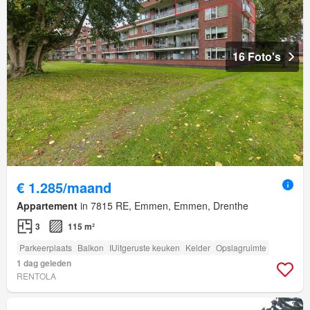
16 Foto's
€ 1.285/maand
Appartement
in 7815 RE, Emmen, Emmen, Drenthe
3
115 m²
Parkeerplaats
Balkon
IUitgeruste keuken
Kelder
Opslagruimte
1 dag geleden
RENTOLA