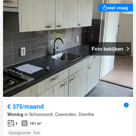
veel vraag
Foto bekijken
€ 375/maand
Woning
in Schoonoord, Coevorden, Drenthe
3
101 m²
Opslagruimte
Tuin