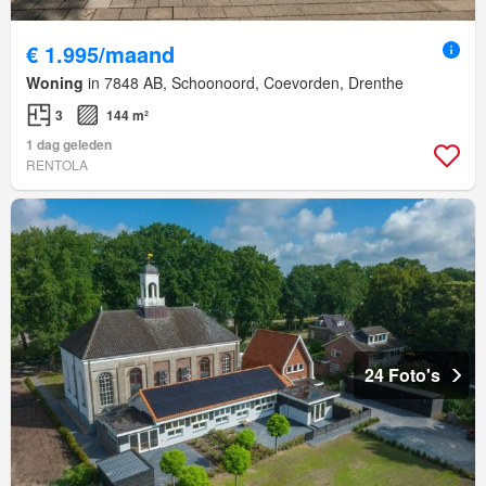
€ 1.995/maand
Woning
in 7848 AB, Schoonoord, Coevorden, Drenthe
3
144 m²
1 dag geleden
RENTOLA
24 Foto's