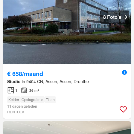
8 Foto's
€ 658/maand
Studio
in 9404 CN, Assen, Assen, Drenthe
1
26 m²
Kelder
Opslagruimte
Tillen
11 dagen geleden
RENTOLA