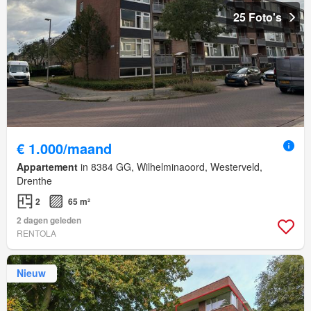
25 Foto's
€ 1.000/maand
Appartement
in 8384 GG, Wilhelminaoord, Westerveld,
Drenthe
2
65 m²
2 dagen geleden
RENTOLA
Nieuw