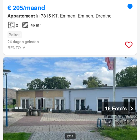
€ 205/maand
Appartement
in 7815 KT, Emmen, Emmen, Drenthe
2
46 m²
Balkon
24 dagen geleden
RENTOLA
16 Foto's