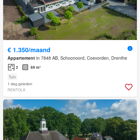
€ 1.350/maand
Appartement
in 7848 AB, Schoonoord, Coevorden, Drenthe
2
69 m²
Tuin
1 dag geleden
RENTOLA