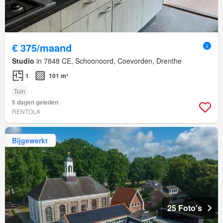
€ 375/maand
Studio
in 7848 CE, Schoonoord, Coevorden, Drenthe
1
101 m²
Tuin
5 dagen geleden
RENTOLA
Bijgewerkt
25 Foto's