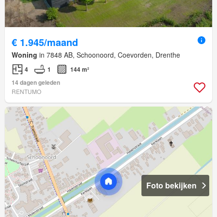
€ 1.945/maand
Woning
in 7848 AB, Schoonoord, Coevorden, Drenthe
4
1
144 m²
14 dagen geleden
RENTUMO
Foto bekijken