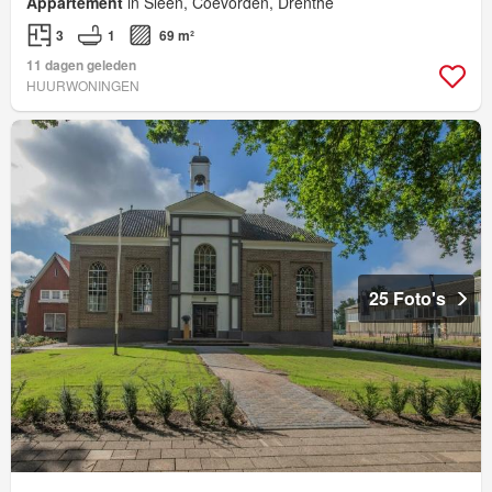
Appartement
in Sleen, Coevorden, Drenthe
3
1
69 m²
11 dagen geleden
HUURWONINGEN
25 Foto's