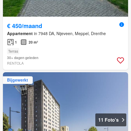
€ 450/maand
Appartement
in 7948 DA, Nijeveen, Meppel, Drenthe
1
20 m²
Terras
30+ dagen geleden
RENTOLA
Bijgewerkt
11 Foto's