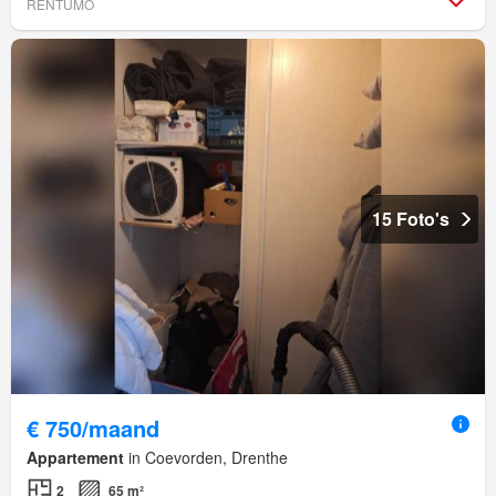
RENTUMO
15 Foto's
€ 750/maand
Appartement
in Coevorden, Drenthe
2
65 m²