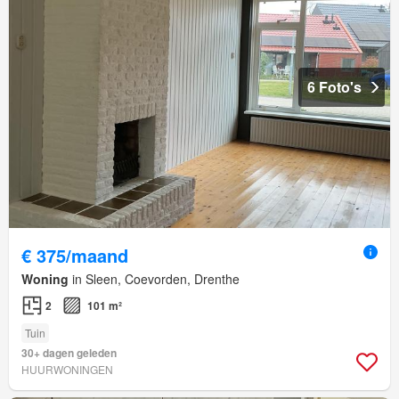
6 Foto's
€ 375/maand
Woning
in Sleen, Coevorden, Drenthe
2
101 m²
Tuin
30+ dagen geleden
HUURWONINGEN