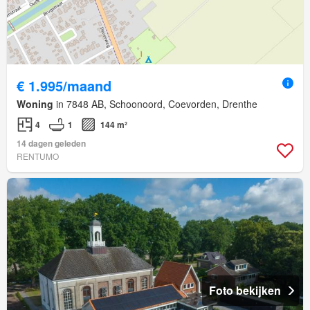
€ 1.995/maand
Woning
in 7848 AB, Schoonoord, Coevorden, Drenthe
4
1
144 m²
14 dagen geleden
RENTUMO
Foto bekijken