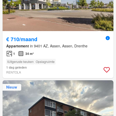
€ 710/maand
Appartement
in 9401 AZ, Assen, Assen, Drenthe
1
34 m²
IUitgeruste keuken
Opslagruimte
1 dag geleden
RENTOLA
Nieuw