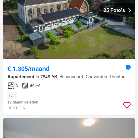
25 Foto's
€ 1.305/maand
Appartement
in 7848 AB, Schoonoord, Coevorden, Drenthe
3
69 m²
Tuin
12 dagen geleden
RENTOLA