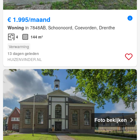
€ 1.995/maand
Woning
in 7848AB, Schoonoord, Coevorden, Drenthe
4
144 m²
Verwarming
13 dagen geleden
HUIZENVINDER.NL
Foto bekijken