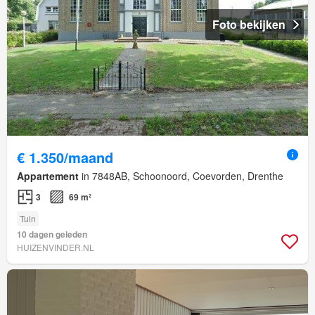
Foto bekijken
€ 1.350/maand
Appartement
in 7848AB, Schoonoord, Coevorden, Drenthe
3
69 m²
Tuin
10 dagen geleden
HUIZENVINDER.NL