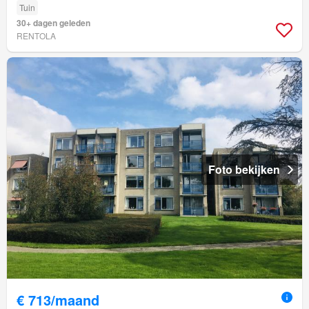
Tuin
30+ dagen geleden
RENTOLA
Foto bekijken
€ 713/maand