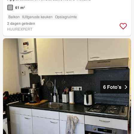
61 m²
Balkon
IUitgeruste keuken
Opslagruimte
2 dagen geleden
HUUREXPERT
6 Foto's