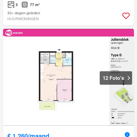
3
77 m²
30+ dagen geleden
HUURWONINGEN
12 Foto's
€ 1.260/maand