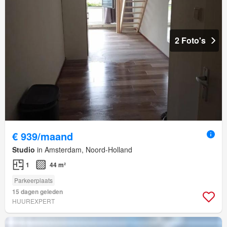
2 Foto's
€ 939/maand
Studio
in Amsterdam, Noord-Holland
1
44 m²
Parkeerplaats
15 dagen geleden
HUUREXPERT