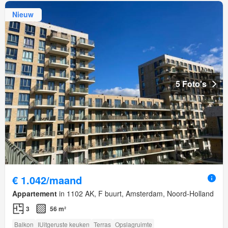
Nieuw
5 Foto's
€ 1.042/maand
Appartement
in 1102 AK, F buurt, Amsterdam, Noord-Holland
3
56 m²
Balkon
IUitgeruste keuken
Terras
Opslagruimte