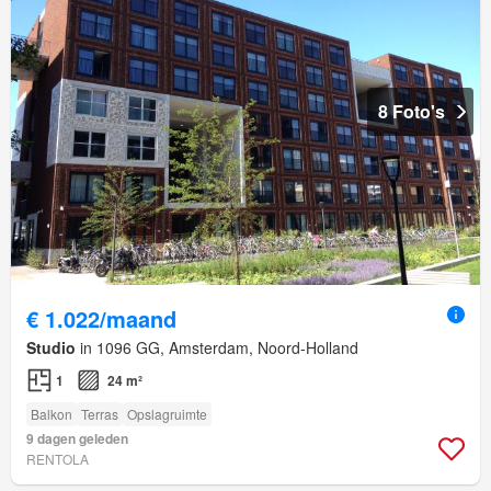
8 Foto's
€ 1.022/maand
Studio
in 1096 GG, Amsterdam, Noord-Holland
1
24 m²
Balkon
Terras
Opslagruimte
9 dagen geleden
RENTOLA