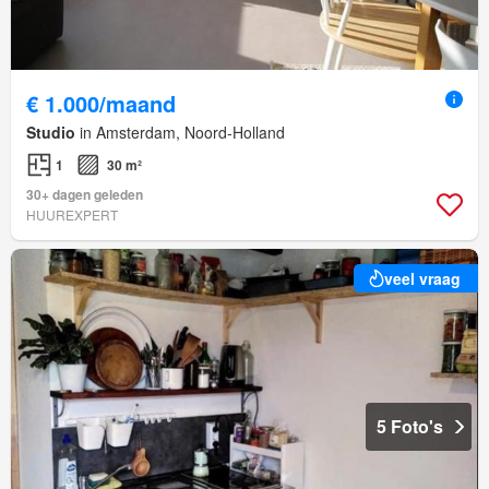
€ 1.000/maand
Studio
in Amsterdam, Noord-Holland
1
30 m²
30+ dagen geleden
HUUREXPERT
veel vraag
5 Foto's