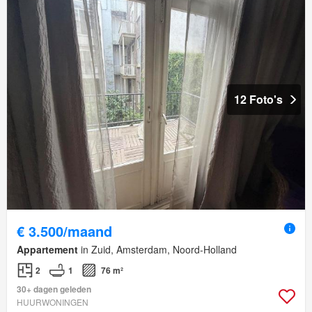
12 Foto's
€ 3.500/maand
Appartement
in Zuid, Amsterdam, Noord-Holland
2
1
76 m²
30+ dagen geleden
HUURWONINGEN