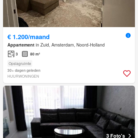
€ 1.200/maand
Appartement
in Zuid, Amsterdam, Noord-Holland
3
80 m²
Opslagruimte
30+ dagen geleden
HUURWONINGEN
3 Foto's