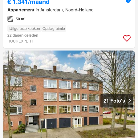
€ 1.341/maand
Appartement
in Amsterdam, Noord-Holland
50 m²
IUitgeruste keuken
Opslagruimte
22 dagen geleden
HUUREXPERT
21 Foto's