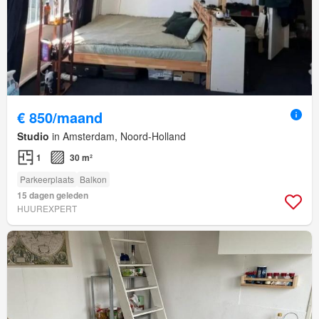
€ 850/maand
Studio
in Amsterdam, Noord-Holland
1
30 m²
Parkeerplaats
Balkon
15 dagen geleden
HUUREXPERT