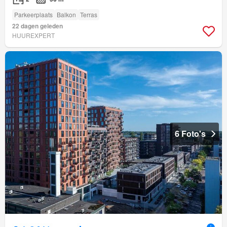
Parkeerplaats
Balkon
Terras
22 dagen geleden
HUUREXPERT
6 Foto's