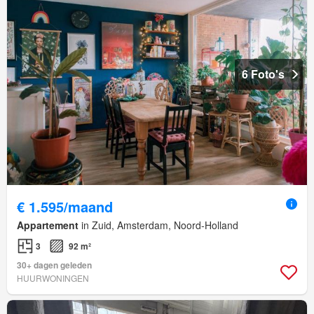
6 Foto's
€ 1.595/maand
Appartement
in Zuid, Amsterdam, Noord-Holland
3
92 m²
30+ dagen geleden
HUURWONINGEN