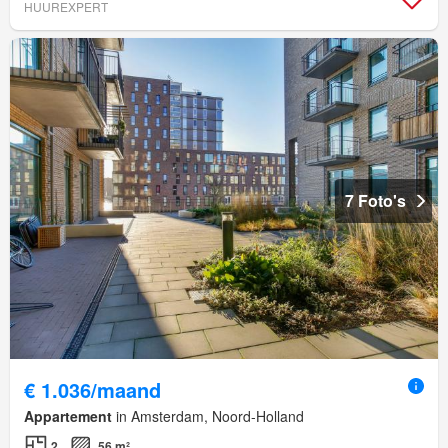
HUUREXPERT
7 Foto's
€ 1.036/maand
Appartement
in Amsterdam, Noord-Holland
2
56 m²