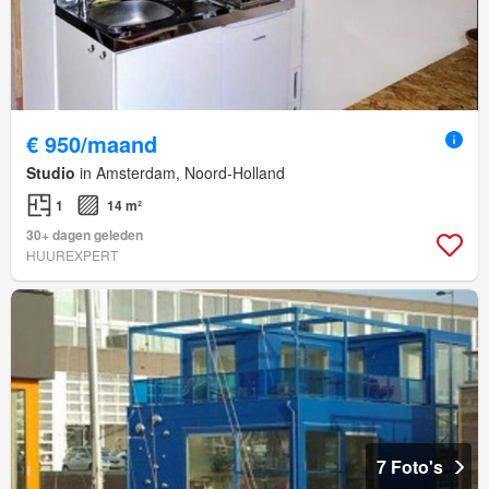
€ 950/maand
Studio
in Amsterdam, Noord-Holland
1
14 m²
30+ dagen geleden
HUUREXPERT
7 Foto's