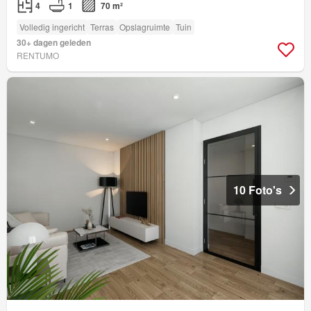
4
1
70 m²
Volledig ingericht
Terras
Opslagruimte
Tuin
30+ dagen geleden
RENTUMO
10 Foto's