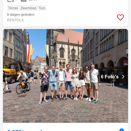
Terras
Zwembad
Tuin
8 dagen geleden
RENTOLA
6 Foto's