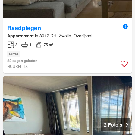
Raadplegen
Appartement
in 8012 DH, Zwolle, Overijssel
3
1
75 m²
Terras
22 dagen geleden
HUURFLITS
2 Foto's