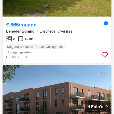
€ 865/maand
Benedenwoning
in Enschede, Overijssel
2
50 m²
IUitgeruste keuken
Terras
Opslagruimte
12 dagen geleden
HUUREXPERT
4 Foto's