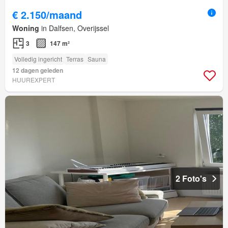
€ 2.150/maand
Woning
in Dalfsen, Overijssel
3
147 m²
Volledig ingericht
Terras
Sauna
12 dagen geleden
HUUREXPERT
2 Foto's