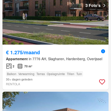
3 Foto's
€ 1.275/maand
Appartement
in 7776 AH, Slagharen, Hardenberg, Overijssel
2
70 m²
Balkon
Verwarming
Terras
Opslagruimte
Tillen
Tuin
30+ dagen geleden
RENTOLA