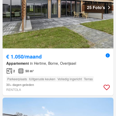
25 Foto's
€ 1.050/maand
Appartement
in Hertme, Borne, Overijssel
2
50 m²
Parkeerplaats
IUitgeruste keuken
Volledig ingericht
Terras
30+ dagen geleden
RENTOLA