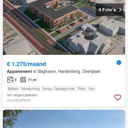
4 Foto's
€ 1.275/maand
Appartement
in Slagharen, Hardenberg, Overijssel
3
71 m²
Balkon
Verwarming
Terras
Opslagruimte
Tillen
Tuin
30+ dagen geleden
HUUREXPERT