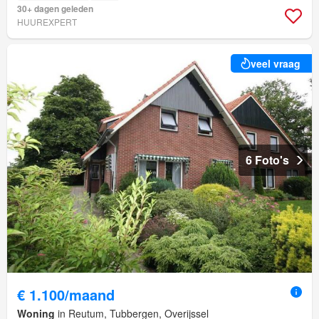
30+ dagen geleden
HUUREXPERT
veel vraag
6 Foto's
€ 1.100/maand
Woning
in Reutum, Tubbergen, Overijssel