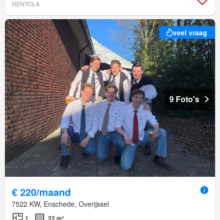
RENTOLA
veel vraag
9 Foto's
€ 220/maand
7522 KW, Enschede, Overijssel
1
22 m²