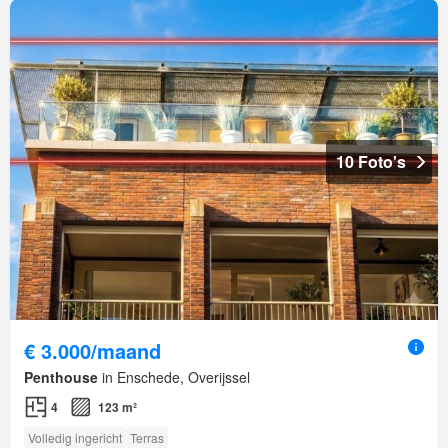
10 Foto's
€ 3.000/maand
Penthouse
in Enschede, Overijssel
4
123 m²
Volledig ingericht
Terras