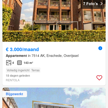
7 Foto's
€ 3.000/maand
Appartement
in 7514 AK, Enschede, Overijssel
4
143 m²
Volledig ingericht
Terras
18 dagen geleden
RENTOLA
Bijgewerkt