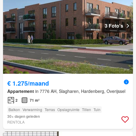
3 Foto's
€ 1.275/maand
Appartement
in 7776 AH, Slagharen, Hardenberg, Overijssel
2
71 m²
Balkon
Verwarming
Terras
Opslagruimte
Tillen
Tuin
30+ dagen geleden
RENTOLA