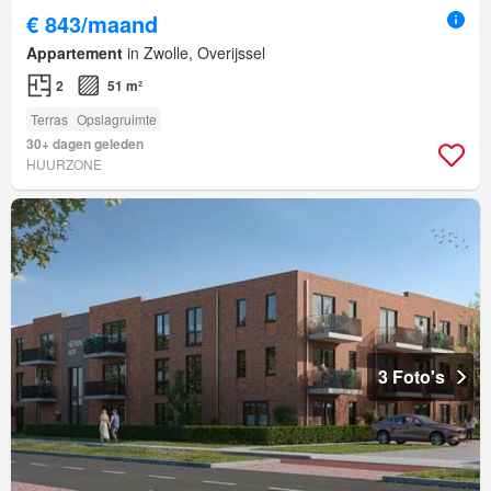
€ 843/maand
Appartement
in Zwolle, Overijssel
2
51 m²
Terras
Opslagruimte
30+ dagen geleden
HUURZONE
3 Foto's