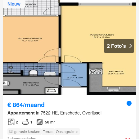
Nieuw
2 Foto's
€ 864/maand
Appartement
in 7522 HE, Enschede, Overijssel
2
1
50 m²
IUitgeruste keuken
Terras
Opslagruimte
2 dagen geleden