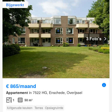
Bijgewerkt
3 Foto's
€ 865/maand
Appartement
in 7522 HG, Enschede, Overijssel
1
50 m²
IUitgeruste keuken
Terras
Opslagruimte