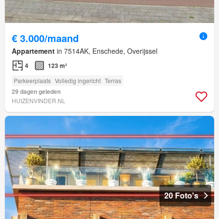
€ 3.000/maand
Appartement
in 7514AK, Enschede, Overijssel
4
123 m²
Parkeerplaats
Volledig ingericht
Terras
29 dagen geleden
HUIZENVINDER.NL
20 Foto's