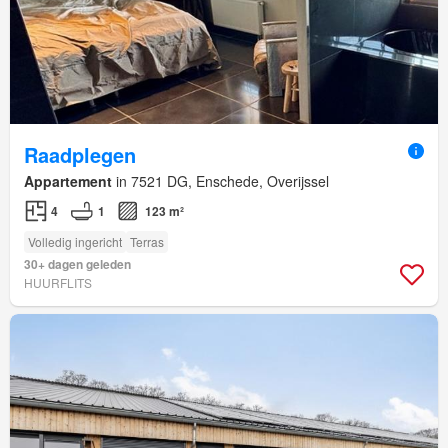
Raadplegen
Appartement
in 7521 DG, Enschede, Overijssel
4
1
123 m²
Volledig ingericht
Terras
30+ dagen geleden
HUURFLITS