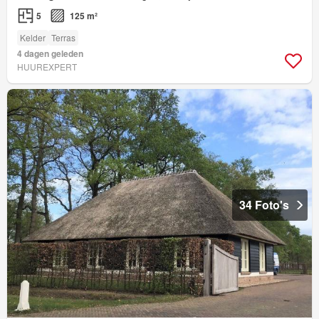
5
125 m²
Kelder
Terras
4 dagen geleden
HUUREXPERT
34 Foto's