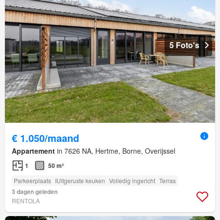
5 Foto's
€ 1.050/maand
Appartement
in 7626 NA, Hertme, Borne, Overijssel
1
50 m²
Parkeerplaats
IUitgeruste keuken
Volledig ingericht
Terras
3 dagen geleden
RENTOLA