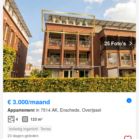
25 Foto's
€ 3.000/maand
Appartement
in 7514 AK, Enschede, Overijssel
4
123 m²
Volledig ingericht
Terras
23 dagen geleden