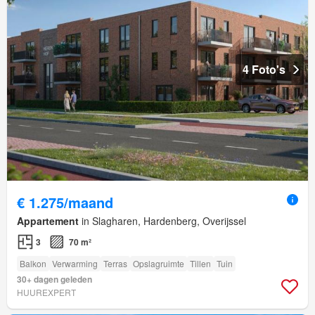
4 Foto's
€ 1.275/maand
Appartement
in Slagharen, Hardenberg, Overijssel
3
70 m²
Balkon
Verwarming
Terras
Opslagruimte
Tillen
Tuin
30+ dagen geleden
HUUREXPERT