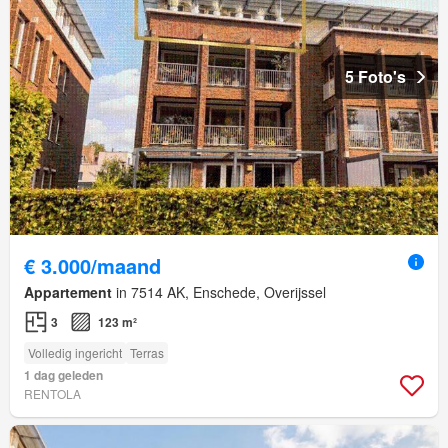
5 Foto's
€ 3.000/maand
Appartement
in 7514 AK, Enschede, Overijssel
3
123 m²
Volledig ingericht
Terras
1 dag geleden
RENTOLA