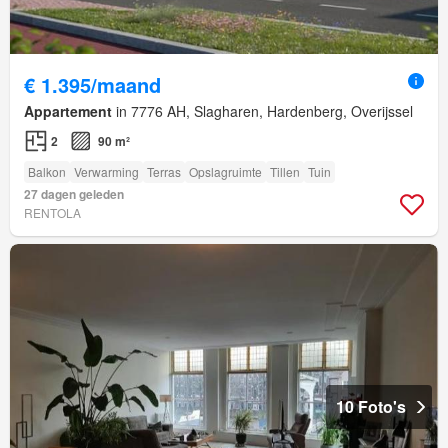
€ 1.395/maand
Appartement
in 7776 AH, Slagharen, Hardenberg, Overijssel
2
90 m²
Balkon
Verwarming
Terras
Opslagruimte
Tillen
Tuin
27 dagen geleden
RENTOLA
10 Foto's