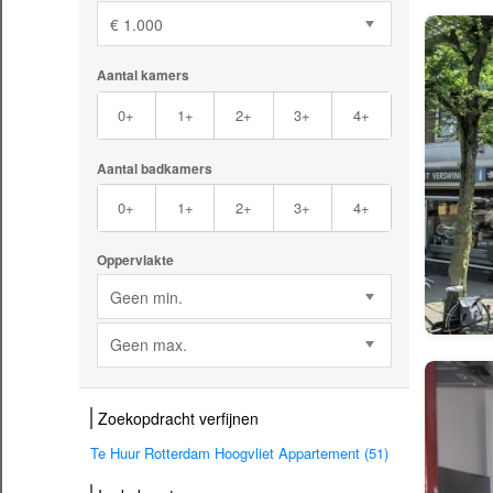
€ 1.000
Aantal kamers
0+
1+
2+
3+
4+
Aantal badkamers
0+
1+
2+
3+
4+
Oppervlakte
Geen min.
Geen max.
Zoekopdracht verfijnen
Te Huur Rotterdam Hoogvliet Appartement (51)