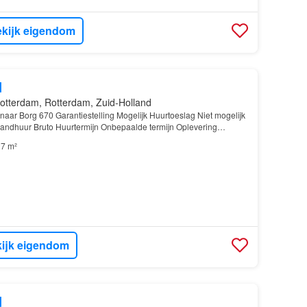
kijk eigendom
d
otterdam, Rotterdam, Zuid-Holland
enaar Borg 670 Garantiestelling Mogelijk Huurtoeslag Niet mogelijk
andhuur Bruto Huurtermijn Onbepaalde termijn Oplevering
7 m²
ijk eigendom
d