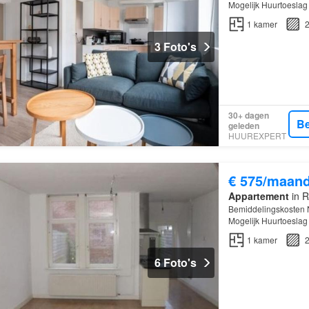
Mogelijk Huurtoeslag
Onbepaalde termijn O
1
kamer
2
3 Foto's
30+ dagen
Be
geleden
HUUREXPERT
€ 575/maan
Appartement
in R
Bemiddelingskosten N
Mogelijk Huurtoeslag
Onbepaalde termijn O
1
kamer
2
6 Foto's