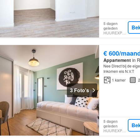
5 dagen
Bek
geleden
HUUREXPERT
€ 600/maan
Appartement
in R
Nee Direct bij de eig
Inkomen eis N.V.T
1
kamer
2
3 Foto's
5 dagen
Bek
geleden
HUUREXPERT