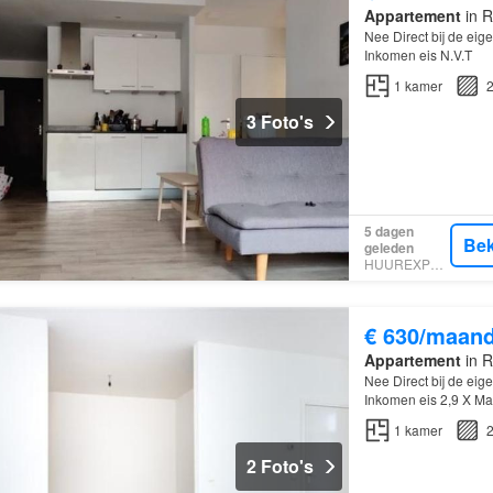
Appartement
in R
Nee Direct bij de eig
Inkomen eis N.V.T
1
kamer
2
3 Foto's
5 dagen
Bek
geleden
HUUREXPERT
€ 630/maan
Appartement
in R
Nee Direct bij de eig
Inkomen eis 2,9 X Ma
1
kamer
2
2 Foto's