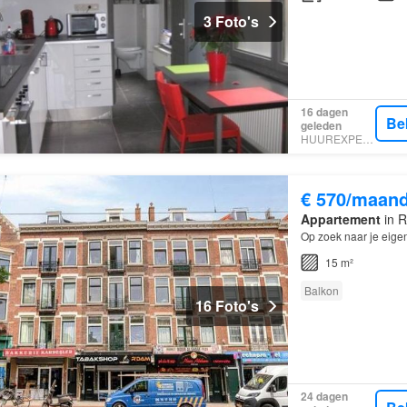
3 Foto's
16 dagen
Be
geleden
HUUREXPERT
€ 570/maan
Appartement
in R
Op zoek naar je eige
15 m²
Balkon
16 Foto's
24 dagen