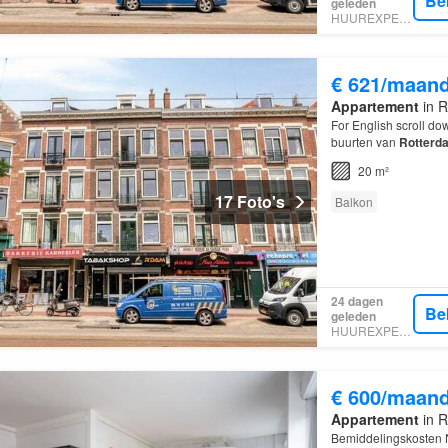
Be
geleden
HUUREXPERT
€ 621/maan
Appartement
in R
For English scroll do
buurten van
Rotterd
20 m²
17 Foto's
Balkon
24 dagen
Be
geleden
HUUREXPERT
€ 600/maan
Appartement
in R
Bemiddelingskosten N