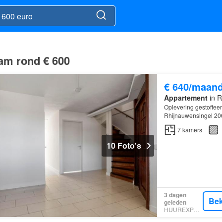
dam rond € 600
€ 640/maan
Appartement
in R
Oplevering gestoffeer
Rhijnauwensingel 20
De woning is geschik
7
kamers
10 Foto's
3 dagen
Bek
geleden
HUUREXPERT