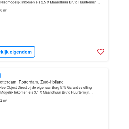
 Niet mogelijk Inkomen eis 2,5 X Maandhuur Bruto Huurtermijn
plevering Kaal
6 m²
kijk eigendom
d
otterdam, Rotterdam, Zuid-Holland
ee Object Direct bij de eigenaar Borg 575 Garantiestelling
 Mogelijk Inkomen eis 3,1 X Maandhuur Bruto Huurtermijn
plevering Kaal
2 m²