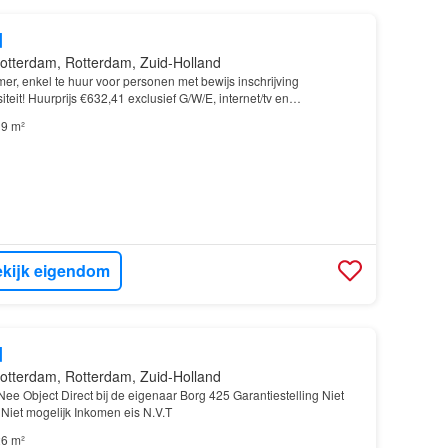
d
otterdam, Rotterdam, Zuid-Holland
r, enkel te huur voor personen met bewijs inschrijving
teit! Huurprijs €632,41 exclusief G/W/E, internet/tv en
 Staat Gestoffeerd Beschikbaar per 01-07-2026 Huurp…
9 m²
kijk eigendom
d
otterdam, Rotterdam, Zuid-Holland
e Object Direct bij de eigenaar Borg 425 Garantiestelling Niet
Niet mogelijk Inkomen eis N.V.T
6 m²