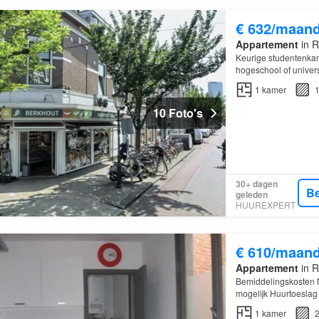
€ 632/maan
Appartement
in R
Keurige studentenkame
hogeschool of universi
gemeentelijke lasten
1
kamer
1
10 Foto's
30+ dagen
Be
geleden
HUUREXPERT
€ 610/maan
Appartement
in R
Bemiddelingskosten Ne
mogelijk Huurtoeslag 
1
kamer
2