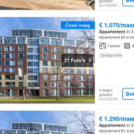
Bek
geleden
HUUREXPERT
€ 1.070/maa
veel vraag
Appartement
in 3
Appartement A5 is e
1
kamer
6
Opslagruimte
21 Foto's
3 dagen
Bek
geleden
HUURPORTAAL
€ 1.290/maa
Appartement
in 3
Appartement B1 is e