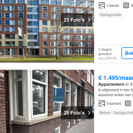
1
kamer
6
Opslagruimte
23 Foto's
3 dagen
Bek
geleden
HUURPORTAAL
€ 1.495/maa
Appartement
in 3
is uitgevoerd in een 
waardoor koken een p
3
kamers
25 Foto's
Balkon
Opslagruimt