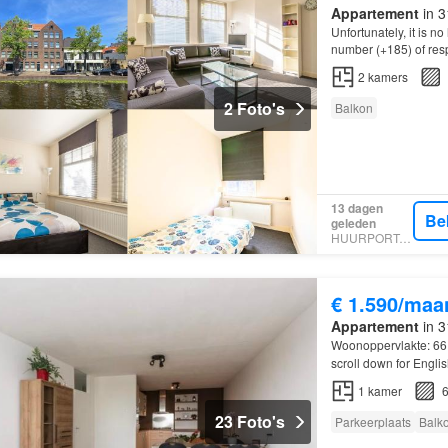
Appartement
in 3
Unfortunately, it is 
number (+185) of re
2
kamers
2 Foto's
Balkon
13 dagen
Be
geleden
HUURPORTAAL
€ 1.590/maa
Appartement
in 3
Woonoppervlakte: 66
scroll down for Engli
2
kamer appartement 
1
kamer
6
23 Foto's
Parkeerplaats
Balk