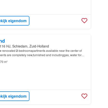
kijk eigendom
nd
116 HJ, Schiedam, Zuid-Holland
w renovated
2
-bedroomapartments available near the center of
nts are completely new,furnished and includinggas, water for
il…
70 m²
kijk eigendom