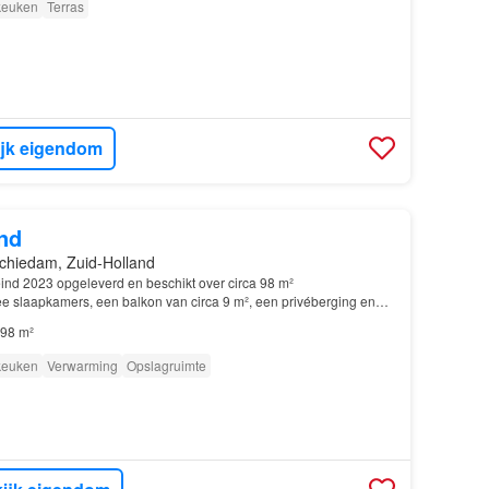
 keuken
Terras
ijk eigendom
nd
chiedam, Zuid-Holland
eind 2023 opgeleverd en beschikt over circa 98 m²
e slaapkamers, een balkon van circa 9 m², een privéberging en
ikt verder over
twee
ruime slaapkamers, een moderne…
98 m²
 keuken
Verwarming
Opslagruimte