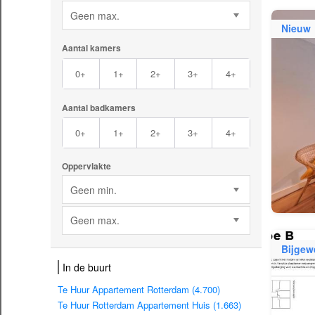
Geen max.
Nieuw
Aantal kamers
0+
1+
2+
3+
4+
Aantal badkamers
0+
1+
2+
3+
4+
Oppervlakte
Geen min.
Geen max.
Bijgew
In de buurt
Te Huur Appartement Rotterdam (4.700)
Te Huur Rotterdam Appartement Huis (1.663)