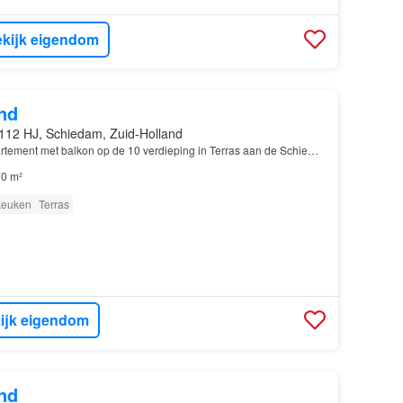
kijk eigendom
nd
112 HJ, Schiedam, Zuid-Holland
rtement met balkon op de 10 verdieping in Terras aan de Schie…
0 m²
 keuken
Terras
ijk eigendom
nd