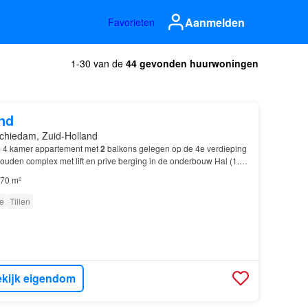
Aanmelden
Favorieten
1-30 van de
44 gevonden huurwoningen
nd
chiedam, Zuid-Holland
m 4 kamer appartement met
2
balkons gelegen op de 4e verdieping
uden complex met lift en prive berging in de onderbouw Hal (1.09
 Woonkamer (6.00 m x 3.95 m) 23.70 m2…
70 m²
e
Tillen
kijk eigendom