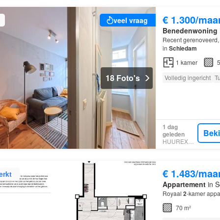
€ 1.300/maa
veel vraag
Benedenwoning
Recent gerenoveerd, 
in
Schiedam
1
kamer
5
18 Foto's
Volledig ingericht
T
1 dag
Bek
geleden
HUUREXPERT
€ 1.483/maa
erkt
Appartement
in S
Royaal
2
-kamer appa
70 m²