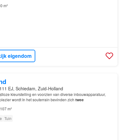
0 m²
ijk eigendom
nd
111 EJ, Schiedam, Zuid-Holland
tijdloze kleurstelling en voorzien van diverse inbouwapparatuur,
lezier wordt In het souterrain bevinden zich
twee
107 m²
e
Tuin