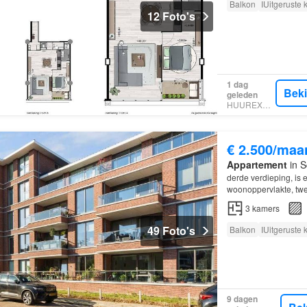
Balkon
IUitgeruste
12 Foto's
1 dag
Bek
geleden
HUUREXPERT
€ 2.500/maa
Appartement
in S
derde verdieping, is 
woonoppervlakte, twe
twee
De woning besch
3
kamers
49 Foto's
Balkon
IUitgeruste
9 dagen