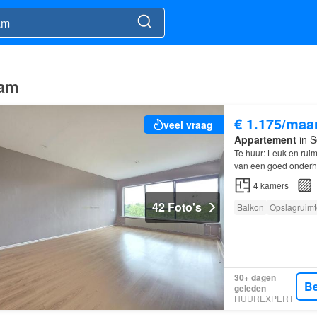
dam
€ 1.175/maa
veel vraag
Appartement
in S
Te huur: Leuk en rui
van een goed onderho
m x 1.40 m) 1.53 m2
4
kamers
42 Foto's
Balkon
Opslagruimt
30+ dagen
Be
geleden
HUUREXPERT