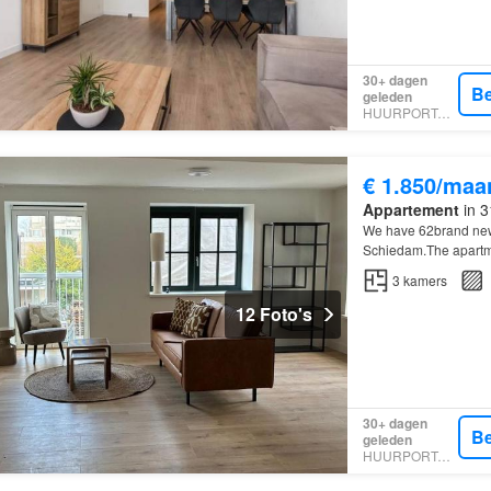
30+ dagen
Be
geleden
HUURPORTAAL
€ 1.850/maa
Appartement
in 3
We have 62brand ne
Schiedam.The apartme
down to the last deta
3
kamers
12 Foto's
30+ dagen
Be
geleden
HUURPORTAAL