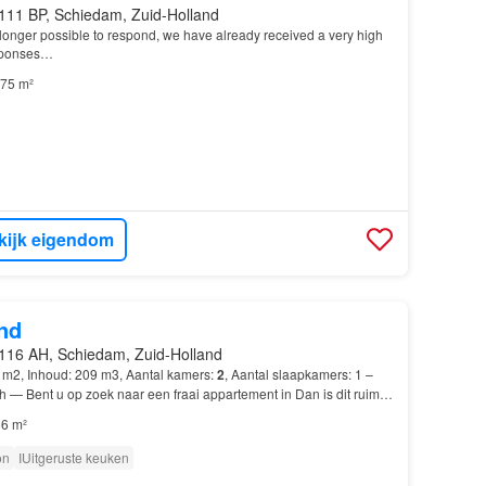
111 BP, Schiedam, Zuid-Holland
no longer possible to respond, we have already received a very high
sponses…
75 m²
kijk eigendom
nd
116 AH, Schiedam, Zuid-Holland
 m2, Inhoud: 209 m3, Aantal kamers:
2
, Aantal slaapkamers: 1 –
sh — Bent u op zoek naar een fraai appartement in Dan is dit ruime
aan de Over de Vesten 103 in Schieda…
6 m²
on
IUitgeruste keuken