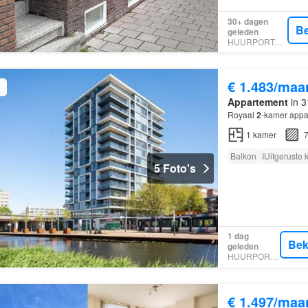
30+ dagen
Be
geleden
HUURPORTAAL
€ 1.483/maa
Appartement
in 3
Royaal
2
-kamer appa
1
kamer
7
Balkon
IUitgeruste
5 Foto's
1 dag
Bek
geleden
HUURPORTAAL
€ 1.497/maa