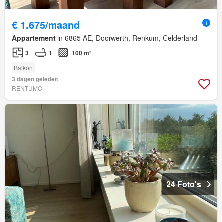
€ 1.675/maand
Appartement
in 6865 AE, Doorwerth, Renkum, Gelderland
3
1
100 m²
Balkon
3 dagen geleden
RENTUMO
24 Foto's