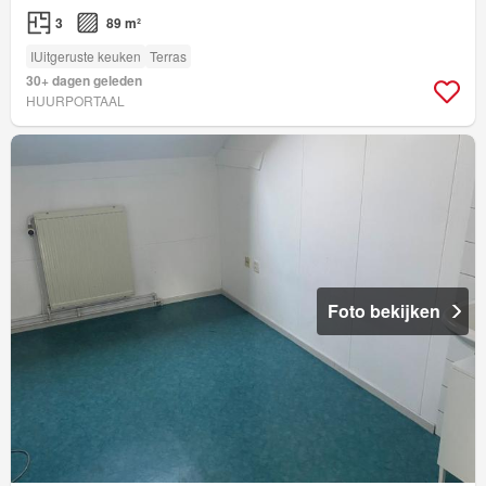
3
89 m²
IUitgeruste keuken
Terras
30+ dagen geleden
HUURPORTAAL
Foto bekijken