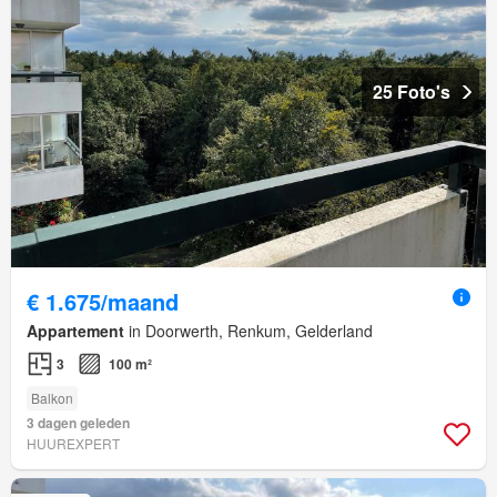
25 Foto's
€ 1.675/maand
Appartement
in Doorwerth, Renkum, Gelderland
3
100 m²
Balkon
3 dagen geleden
HUUREXPERT