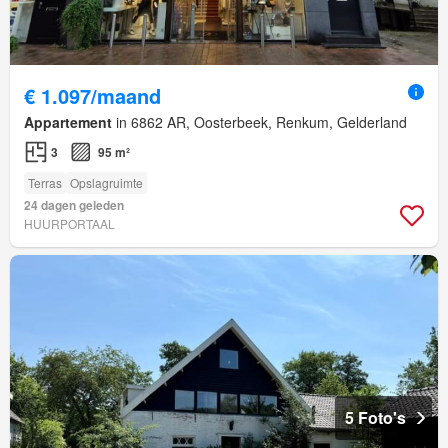
€ 1.097/maand
Appartement
in 6862 AR, Oosterbeek, Renkum, Gelderland
3
95 m²
Terras
Opslagruimte
24 dagen geleden
HUURPORTAAL
5 Foto's