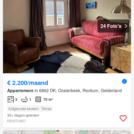
24 Foto's
€ 2.200/maand
Appartement
in 6862 DK, Oosterbeek, Renkum, Gelderland
3
1
70 m²
IUitgeruste keuken
Terras
30+ dagen geleden
RENTUMO