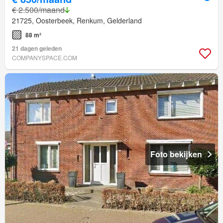
€ 2.500/maand
21725, Oosterbeek, Renkum, Gelderland
88 m²
21 dagen geleden
COMPANYSPACE.COM
Foto bekijken