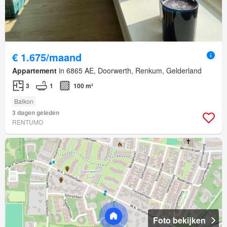
€ 1.675/maand
Appartement
in 6865 AE, Doorwerth, Renkum, Gelderland
3
1
100 m²
Balkon
3 dagen geleden
RENTUMO
Foto bekijken