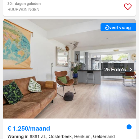
30+ dagen geleden
HUURWONINGEN
veel vraag
25 Foto's
€ 1.250/maand
Woning
in 6861 ZL, Oosterbeek, Renkum, Gelderland