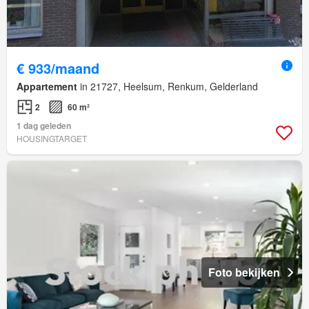
€ 933/maand
Appartement
in 21727, Heelsum, Renkum, Gelderland
2
60 m²
1 dag geleden
HOUSINGTARGET
Foto bekijken