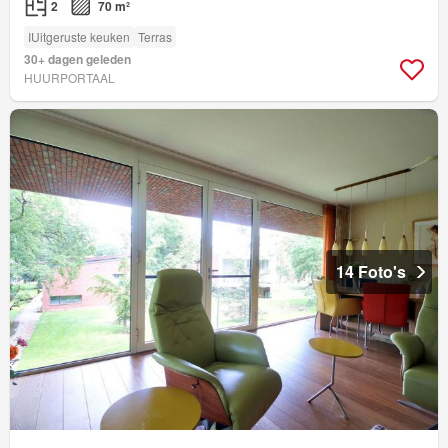
2
70 m²
IUitgeruste keuken
Terras
30+ dagen geleden
HUURPORTAAL
14 Foto's