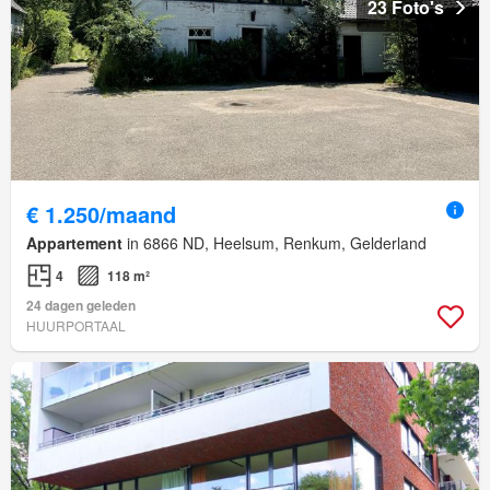
23 Foto's
€ 1.250/maand
Appartement
in 6866 ND, Heelsum, Renkum, Gelderland
4
118 m²
24 dagen geleden
HUURPORTAAL