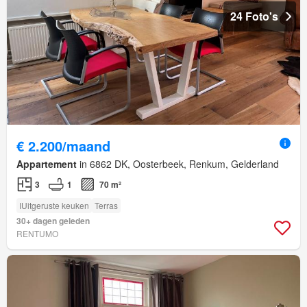
24 Foto's
€ 2.200/maand
Appartement
in 6862 DK, Oosterbeek, Renkum, Gelderland
3
1
70 m²
IUitgeruste keuken
Terras
30+ dagen geleden
RENTUMO