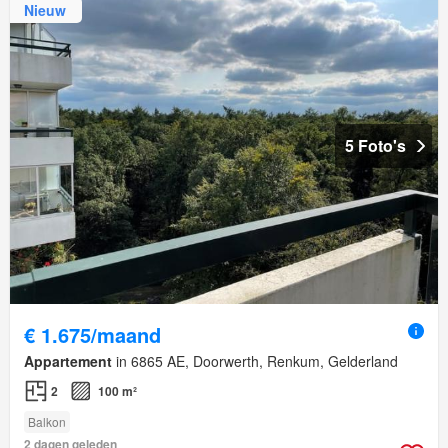
Nieuw
5 Foto's
€ 1.675/maand
Appartement
in 6865 AE, Doorwerth, Renkum, Gelderland
2
100 m²
Balkon
2 dagen geleden