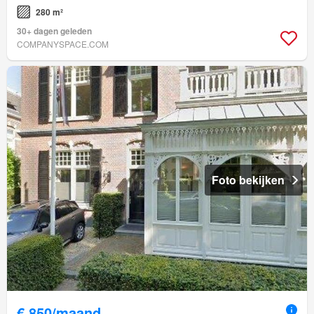
280 m²
30+ dagen geleden
COMPANYSPACE.COM
Foto bekijken
€ 850/maand