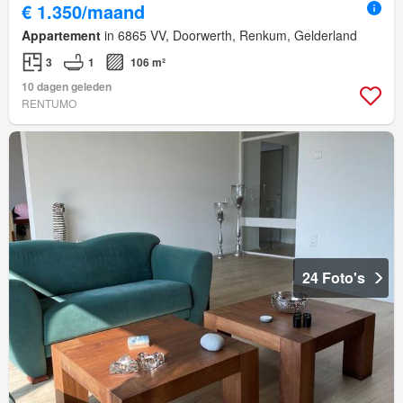
€ 1.350/maand
Appartement
in 6865 VV, Doorwerth, Renkum, Gelderland
3
1
106 m²
10 dagen geleden
RENTUMO
24 Foto's