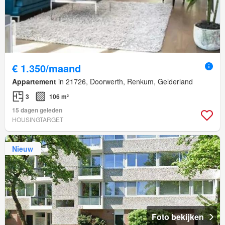
€ 1.350/maand
Appartement
in 21726, Doorwerth, Renkum, Gelderland
3
106 m²
15 dagen geleden
HOUSINGTARGET
Nieuw
Foto bekijken