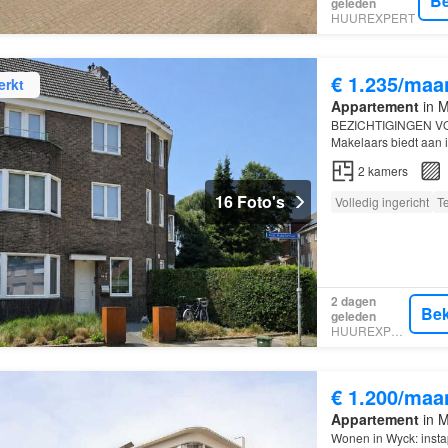
Be
geleden
HUUREXPERT
€ 1.235/maa
erkt
Appartement
in M
BEZICHTIGINGEN VO
Makelaars biedt aan 
slaapkamer appartem
2
kamers
hoekpand (bes…
16 Foto's
Volledig ingericht
Te
2 dagen
Bek
geleden
HUUREXPERT
€ 1.200/maa
Appartement
in M
Wonen in Wyck: insta