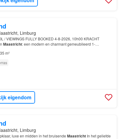
kijk eigendom
nd
aastricht, Limburg
L / VIEWINGS FULLY BOOKED 4-8-2026, 10h00 KRACHT
in
Maastricht
: een modern en charmant gemeubileerd 1-
ent appartement is gesitueerd op begane grond van een
35 m²
rras
ijk eigendom
nd
aastricht, Limburg
pklaar, luxe en midden in het bruisende
Maastricht
In het geliefde