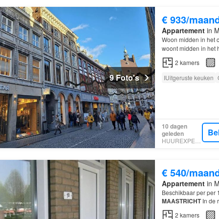
€ 933/maan
Appartement
in M
Woon midden in het 
woont midden in het h
je voeten.
2
kamers
9 Foto's
IUitgeruste keuken
10 dagen
Be
geleden
HUUREXPERT
€ 540/maan
Appartement
in M
Beschikbaar per pe
MAASTRICHT
In de r
2
kamers