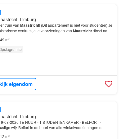
d
aastricht, Limburg
centrum van
Maastricht
! (Dit appartement is niet voor studenten) Je
istorische centrum, alle voorzieningen van
Maastricht
direct aan
49 m²
Opslagruimte
kijk eigendom
d
aastricht, Limburg
r 19-08-2026 TE HUUR - 1 STUDENTENKAMER - BELFORT -
ustige wijk Belfort in de buurt van alle winkelvoorzieningen en
12 m²