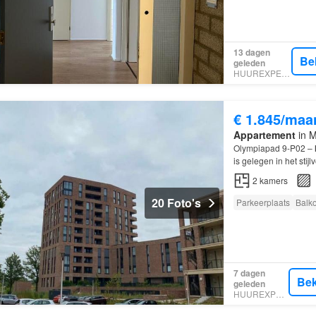
13 dagen
Be
geleden
HUUREXPERT
€ 1.845/maa
Appartement
in M
Olympiapad 9-P02 –
is gelegen in het sti
uitstekend: op korte 
2
kamers
20 Foto's
Parkeerplaats
Balk
7 dagen
Bek
geleden
HUUREXPERT