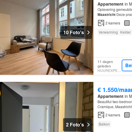
Appartement
in M
Oplevering gemeubile
Maastricht
Deze prac
2
kamers
10 Foto's
Verwarming
Kelder
11 dagen
Be
geleden
HUUREXPERT
€ 1.550/maa
Appartement
in M
Beautiful two-bedroom
Cramique, MaastrichtLa
Spacious living/dini
2
kamers
2 Foto's
Balkon