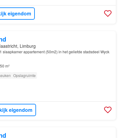
ijk eigendom
nd
aastricht, Limburg
 slaapkamer appartement (50m2) in het geliefde stadsdeel Wyck
50 m²
 keuken
Opslagruimte
kijk eigendom
nd