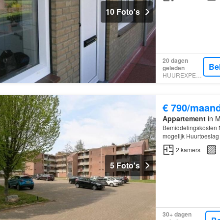
10 Foto's
20 dagen
Be
geleden
HUUREXPERT
€ 790/maan
Appartement
in M
Bemiddelingskosten Ne
mogelijk Huurtoeslag
2
kamers
5 Foto's
30+ dagen