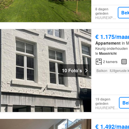
8 dagen
Bek
geleden
HUUREXPERT
€ 1.175/maa
Appartement
in M
Keurig onderhouden 1
te
Maastricht
2
kamers
10 Foto's
Balkon
IUitgeruste
19 dagen
Be
geleden
HUUREXPERT
€ 1.492/maa