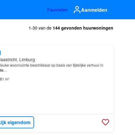
Aanmelden
Favorieten
1-30 van de
144 gevonden huurwoningen
d
aastricht, Limburg
euke woonruimte beschikbaar op basis van tijdelijke verhuur in
ht
…
81 m²
ijk eigendom