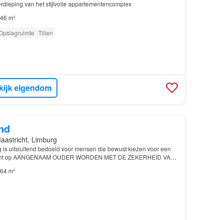
rdieping van het stijlvolle appartementencomplex
46 m²
Opslagruimte
Tillen
kijk eigendom
nd
aastricht, Limburg
is uitsluitend bedoeld voor mensen die bewust kiezen voor een
icht op AANGENAAM OUDER WORDEN MET DE ZEKERHEID VAN
64 m²