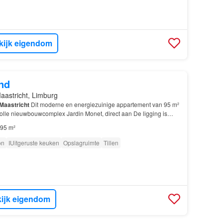
kijk eigendom
nd
aastricht, Limburg
Maastricht
Dit moderne en energiezuinige appartement van 95 m²
jlvolle nieuwbouwcomplex Jardin Monet, direct aan De ligging is
afstand van het stadscentrum, Maastri…
95 m²
on
IUitgeruste keuken
Opslagruimte
Tillen
ijk eigendom