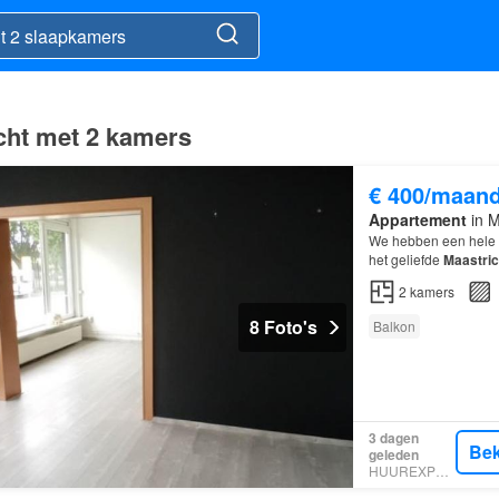
icht met 2 kamers
€ 400/maan
Appartement
in M
We hebben een hele l
het geliefde
Maastric
2
kamers
8 Foto's
Balkon
3 dagen
Bek
geleden
HUUREXPERT