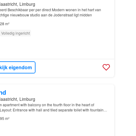
aastricht, Limburg
erd Beschikbaar per per direct Modern wonen in het hart van
htige nieuwbouw studio aan de Jodenstraat ligt midden
28 m²
Volledig ingericht
kijk eigendom
nd
aastricht, Limburg
 apartment with balcony on the fourth floor in the heart of
yout: Entrance with hall and tiled separate toilet with fountain
ng room (approx…
95 m²