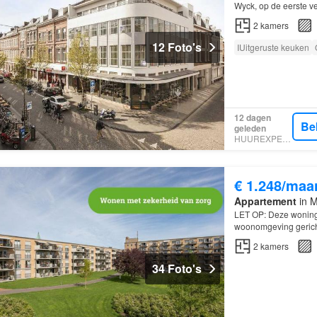
Wyck, op de eerste ve
2
kamers
12 Foto's
IUitgeruste keuken
12 dagen
Be
geleden
HUUREXPERT
€ 1.248/maa
Appartement
in M
LET OP: Deze woning 
woonomgeving ger
ZORG…
2
kamers
34 Foto's