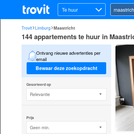
Te huur
Trovit
Limburg
Maastricht
144 appartements te huur in Maastr
Ontvang nieuwe advertenties per
email
Bewaar deze zoekopdracht
Gesorteerd op
Relevantie
Prijs
Geen min.