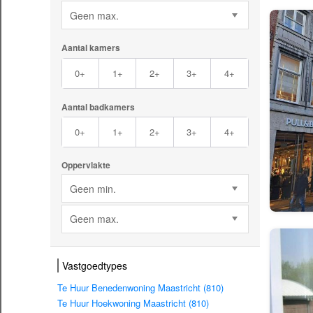
Geen max.
Aantal kamers
0+
1+
2+
3+
4+
Aantal badkamers
0+
1+
2+
3+
4+
Oppervlakte
Geen min.
Geen max.
Vastgoedtypes
Te Huur Benedenwoning Maastricht (810)
Te Huur Hoekwoning Maastricht (810)