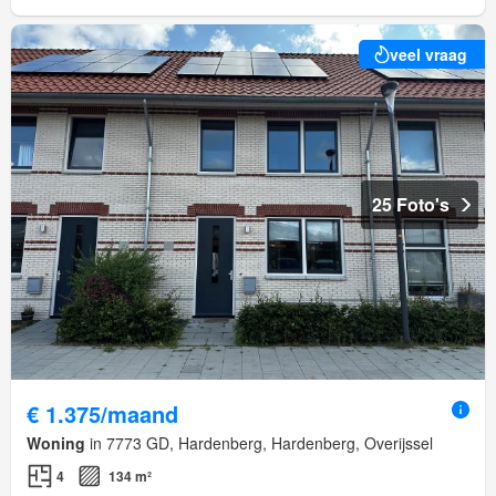
veel vraag
25 Foto's
€ 1.375/maand
Woning
in 7773 GD, Hardenberg, Hardenberg, Overijssel
4
134 m²