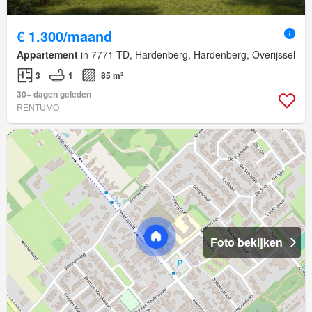
€ 1.300/maand
Appartement
in 7771 TD, Hardenberg, Hardenberg, Overijssel
3
1
85 m²
30+ dagen geleden
RENTUMO
Foto bekijken