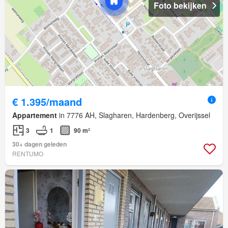
Foto bekijken
€ 1.395/maand
Appartement
in 7776 AH, Slagharen, Hardenberg, Overijssel
3
1
90 m²
30+ dagen geleden
RENTUMO