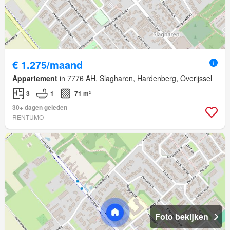
€ 1.275/maand
Appartement
in 7776 AH, Slagharen, Hardenberg, Overijssel
3
1
71 m²
30+ dagen geleden
RENTUMO
Foto bekijken