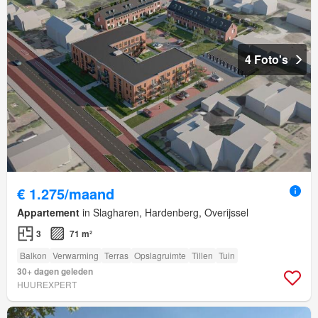
4 Foto's
€ 1.275/maand
Appartement
in Slagharen, Hardenberg, Overijssel
3
71 m²
Balkon
Verwarming
Terras
Opslagruimte
Tillen
Tuin
30+ dagen geleden
HUUREXPERT