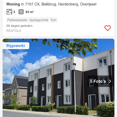
Woning
in 7707 CX, Balkbrug, Hardenberg, Overijssel
3
83 m²
Parkeerplaats
Opslagruimte
Tuin
28 dagen geleden
RENTOLA
Bijgewerkt
5 Foto's