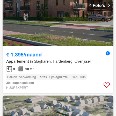
4 Foto's
€ 1.395/maand
Appartement
in Slagharen, Hardenberg, Overijssel
3
90 m²
Balkon
Verwarming
Terras
Opslagruimte
Tillen
Tuin
30+ dagen geleden
HUUREXPERT