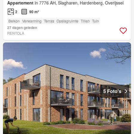
Appartement
in 7776 AH, Slagharen, Hardenberg, Overijssel
2
90 m²
Balkon
Verwarming
Terras
Opslagruimte
Tillen
Tuin
27 dagen geleden
RENTOLA
5 Foto's