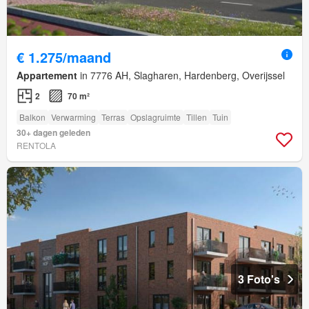
€ 1.275/maand
Appartement
in 7776 AH, Slagharen, Hardenberg, Overijssel
2
70 m²
Balkon
Verwarming
Terras
Opslagruimte
Tillen
Tuin
30+ dagen geleden
RENTOLA
3 Foto's