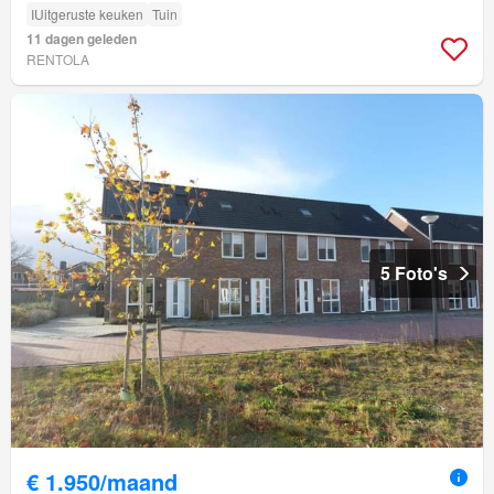
IUitgeruste keuken
Tuin
11 dagen geleden
RENTOLA
5 Foto's
€ 1.950/maand