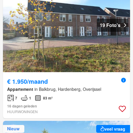
19 Foto's
€ 1.950/maand
Appartement
in Balkbrug, Hardenberg, Overijssel
7
1
83 m²
16 dagen geleden
HUURWONINGEN
Nieuw
veel vraag