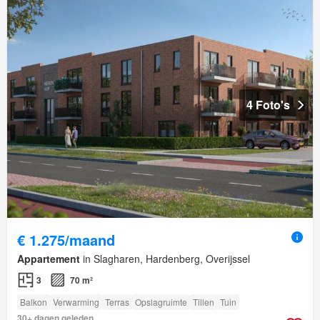
4 Foto's
€ 1.275/maand
Appartement
in Slagharen, Hardenberg, Overijssel
3
70 m²
Balkon
Verwarming
Terras
Opslagruimte
Tillen
Tuin
30+ dagen geleden