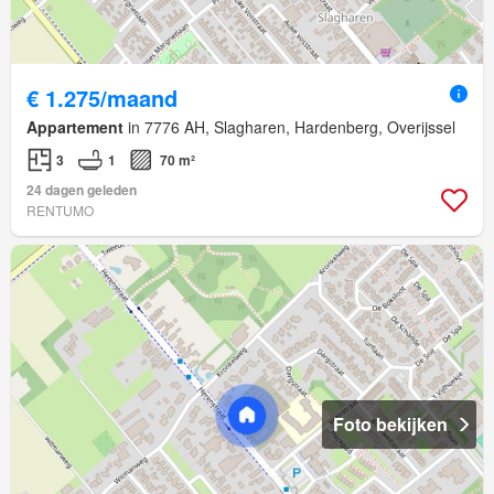
€ 1.275/maand
Appartement
in 7776 AH, Slagharen, Hardenberg, Overijssel
3
1
70 m²
24 dagen geleden
RENTUMO
Foto bekijken