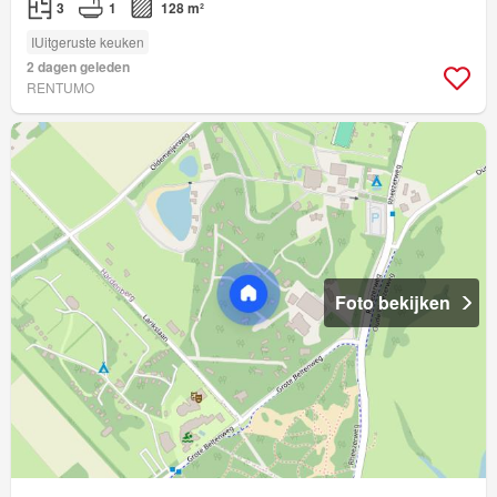
3
1
128 m²
IUitgeruste keuken
2 dagen geleden
RENTUMO
Foto bekijken