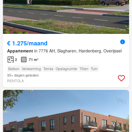
€ 1.275/maand
Appartement
in 7776 AH, Slagharen, Hardenberg, Overijssel
2
71 m²
Balkon
Verwarming
Terras
Opslagruimte
Tillen
Tuin
30+ dagen geleden
RENTOLA