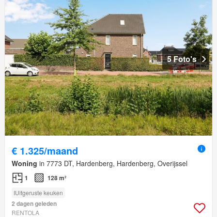
5 Foto's
€ 1.325/maand
Woning
in 7773 DT, Hardenberg, Hardenberg, Overijssel
1
128 m²
IUitgeruste keuken
2 dagen geleden
RENTOLA