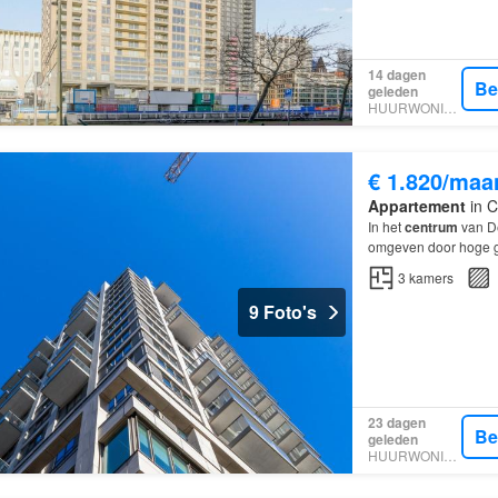
14 dagen
Be
geleden
HUURWONINGEN
€ 1.820/maa
Appartement
in C
In het
centrum
van De
omgeven door hoge 
3
kamers
9 Foto's
23 dagen
Be
geleden
HUURWONINGEN