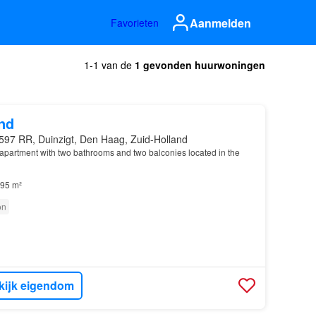
Aanmelden
Favorieten
1-1 van de
1 gevonden huurwoningen
nd
597 RR, Duinzigt, Den Haag, Zuid-Holland
partment with two bathrooms and two balconies located in the
95 m²
on
kijk eigendom