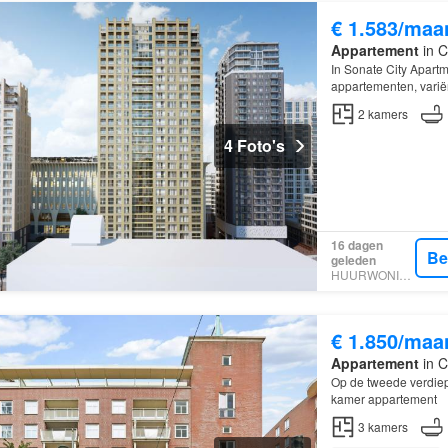
€ 1.583/maa
Appartement
in C
In Sonate City Apartm
appartementen, variër
verdieping
2
kamers
4 Foto's
16 dagen
Be
geleden
HUURWONINGEN
€ 1.850/maa
Appartement
in C
Op de tweede verdiepi
kamer appartement
3
kamers