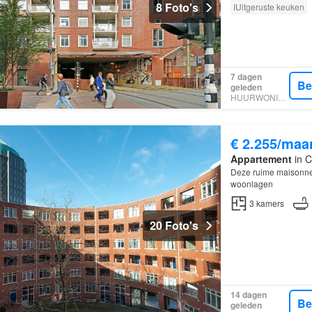
8 Foto's
IUitgeruste keuken
7 dagen
Be
geleden
HUURWONINGEN
€ 2.255/maa
Appartement
in C
Deze ruime maisonnet
woonlagen
3
kamers
20 Foto's
14 dagen
Be
geleden