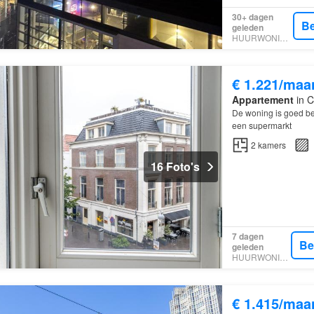
30+ dagen
Be
geleden
HUURWONINGEN
€ 1.221/maa
Appartement
in C
De woning is goed be
een supermarkt
2
kamers
16 Foto's
7 dagen
Be
geleden
HUURWONINGEN
€ 1.415/maa