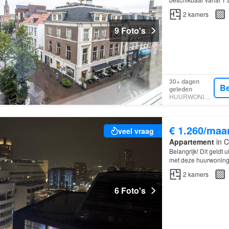
beschikt over één sl
2
kamers
9 Foto's
30+ dagen
Be
geleden
HUURWONINGEN
€ 1.260/maa
veel vraag
Appartement
in C
Belangrijk! Dit geldt
met deze huurwoning 
2
kamers
6 Foto's