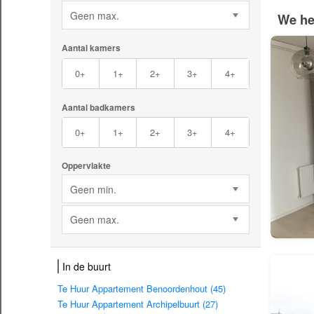
Geen max.
We he
Aantal kamers
0+
1+
2+
3+
4+
Aantal badkamers
0+
1+
2+
3+
4+
Oppervlakte
Geen min.
Geen max.
In de buurt
Te Huur Appartement Benoordenhout (45)
Te Huur Appartement Archipelbuurt (27)