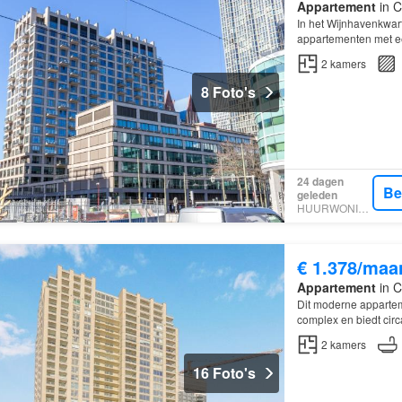
Appartement
in C
In het Wijnhavenkwart
appartementen met ee
2
kamers
8 Foto's
24 dagen
Be
geleden
HUURWONINGEN
€ 1.378/maa
Appartement
in C
Dit moderne apparteme
complex en biedt cir
2
kamers
16 Foto's