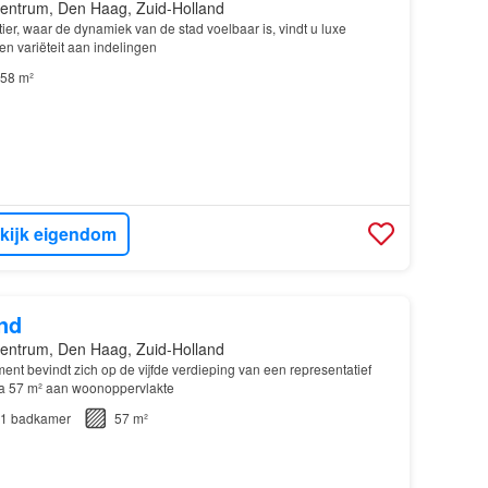
entrum, Den Haag, Zuid-Holland
ier, waar de dynamiek van de stad voelbaar is, vindt u luxe
n variëteit aan indelingen
58 m²
kijk eigendom
nd
entrum, Den Haag, Zuid-Holland
nt bevindt zich op de vijfde verdieping van een representatief
ca 57 m² aan woonoppervlakte
1
badkamer
57 m²