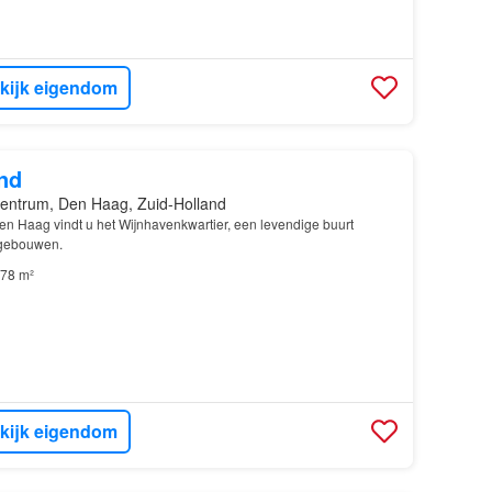
kijk eigendom
nd
entrum, Den Haag, Zuid-Holland
n Haag vindt u het Wijnhavenkwartier, een levendige buurt
gebouwen.
78 m²
kijk eigendom