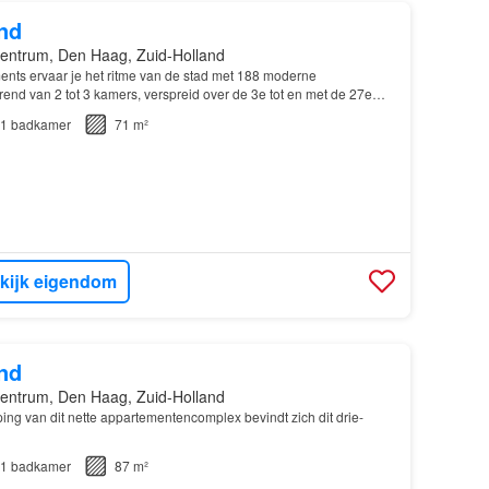
nd
entrum, Den Haag, Zuid-Holland
ents ervaar je het ritme van de stad met 188 moderne
end van 2 tot 3 kamers, verspreid over de 3e tot en met de 27e
1
badkamer
71 m²
kijk eigendom
nd
entrum, Den Haag, Zuid-Holland
ng van dit nette appartementencomplex bevindt zich dit drie-
1
badkamer
87 m²