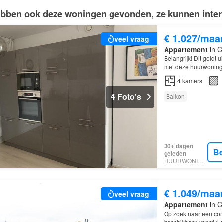
bben ook deze woningen gevonden, ze kunnen intere
€ 1.027/maa
veel vraag
Appartement
in C
Belangrijk! Dit geldt
met deze huurwoning 
4
kamers
4 Foto's
Balkon
30+ dagen
Be
geleden
HUURWONINGEN
€ 1.049/maa
veel vraag
Appartement
in C
Op zoek naar een com
beschikbaar vanaf 1 