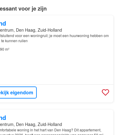
ssant voor je zijn
nd
entrum, Den Haag, Zuid-Holland
 uitsluitend voor een woningruil; je moet een huurwoning hebben om
te kunnen ruilen
90 m²
kijk eigendom
nd
entrum, Den Haag, Zuid-Holland
fortabele woning in het hart van Den Haag? Dit appartement,
augustus 2026, heeft een woonoppervlakte van ongeveer 59 m² en