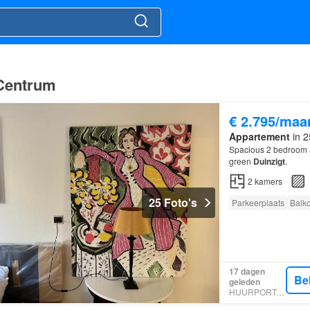
 Centrum
€ 2.795/maa
Appartement
in 2
Spacious 2 bedroom a
green
Duinzigt
.
2
kamers
25 Foto's
Parkeerplaats
Balk
17 dagen
Be
geleden
HUURPORTAAL