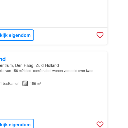
kijk eigendom
nd
entrum, Den Haag, Zuid-Holland
te van 156 m2 biedt comfortabel wonen verdeeld over twee
1
badkamer
156 m²
kijk eigendom